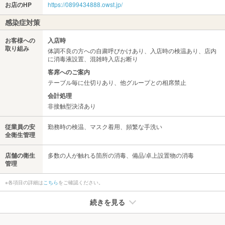
お店のHP
https://0899434888.owst.jp/
感染症対策
お客様への
入店時
取り組み
体調不良の方への自粛呼びかけあり、入店時の検温あり、店内
に消毒液設置、混雑時入店お断り
客席へのご案内
テーブル毎に仕切りあり、他グループとの相席禁止
会計処理
非接触型決済あり
従業員の安
勤務時の検温、マスク着用、頻繁な手洗い
全衛生管理
店舗の衛生
多数の人が触れる箇所の消毒、備品/卓上設置物の消毒
管理
※各項目の詳細は
こちら
をご確認ください。
続きを見る
たばこ