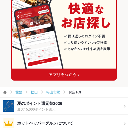
お酒
焼酎充実、日本酒充実
松山の居酒屋ランキング
お子様連れ
お子様連れOK ：ご家族での利用もどうぞ!
松山の海鮮ランキング
ウェディン
２次会も承りますのでお問合せ下さい
グパーティ
松山市駅のグルメランキング
ー二次会
松山市駅の居酒屋ランキング
お祝い・サ
可
プライズ対
応
備考
TEL 089-943-4888
愛媛
松山
松山市駅
お店TOP
夏のポイント還元祭2026
最大15,000ポイント還元
ホットペッパーグルメについて