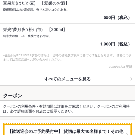
宝泉坊(はだか麦) 【愛媛のお酒】
愛媛県産はだか麦使用。香りと深いコクがある。
550円（税込）
栄光“夢月夜”(松山市) 【300ml】
純米大吟醸 +4 爽快でさわやか。
1,900円（税込）
※更新日が2021/3/31以前の情報は、当時の価格及び税率に基づく情報となります。 価格につき
ましては直接店舗へお問い合わせください。
2026/08/03 更新
すべてのメニューを見る
クーポン
クーポンの利用条件・有効期限は詳細をご確認ください。クーポンのご利用時
は、必ず詳細画面をお店にご提示ください。
【歓送迎会のご予約受付中】 貸切は最大40名様まで！その他