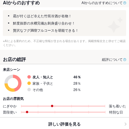
AIからのおすすめ
AIからのおすすめについて
霜が付くほど冷えた竹筒冷酒が名物！
鮮度抜群の水槽完備お刺身盛り合わせ！
贅沢なフグ満喫フルコースを堪能できる！
※AIによる要約のため、不正確な情報が含まれる場合があります。掲載情報全文と併せてご確認
ください。
お店の総評
総評について
来店シーン
友人・知人と
46％
家族・子供と
28％
その他
26％
お店の雰囲気
にぎやか
落ち着いた
普段使い
特別な日
詳しい評価を見る