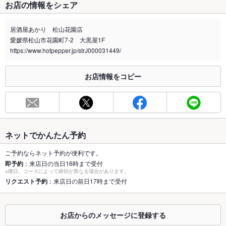
お店の情報をシェア
禁煙・喫煙
全席禁煙
お通しあり
居酒屋あかり 松山花園店
愛媛県松山市花園町7-2 大黒屋1F
喫煙専用室
なし
https://www.hotpepper.jp/strJ000031449/
※2020年4月1日～受動喫煙対策に関する法律が施行されています。正しい情報はお店へお問い
合わせください。
お店情報をコピー
お席
総席数
40席(全席テーブル席となっております)
最大宴会収
40人(完全個室ございます)
容人数
ネットでかんたん予約
個室
あり ：4名～OKのVIPルームございます
ご予約ならネット予約が便利です。
即予約
：来店日の当日16時まで受付
※曜日、コースによって締切が異なる場合があります。
座敷
なし
リクエスト予約
：来店日の前日17時まで受付
掘りごたつ
なし
カウンター
あり ：4席ございます
お店からのメッセージに登録する