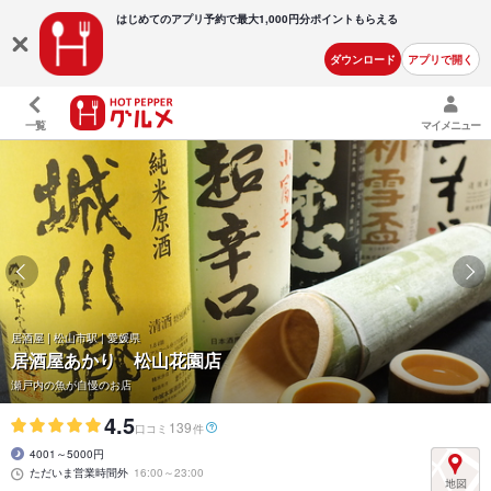
はじめてのアプリ予約で最大
1,000円分ポイントもらえる
ダウンロード
アプリで開く
一覧
マイメニュー
居酒屋 | 松山市駅 | 愛媛県
居酒屋あかり 松山花園店
瀬戸内の魚が自慢のお店
4.5
139
口コミ
件
4001～5000円
ただいま営業時間外
16:00～23:00