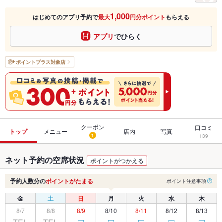
1,000
はじめてのアプリ予約で
最大
円分ポイント
もらえる
アプリ
でひらく
ポイントプラス
対象店
クーポン
口コミ
トップ
メニュー
店内
写真
1
139
ネット予約の空席状況
ポイントがつかえる
予約人数分の
ポイントがたまる
ポイント注意事項
金
土
日
月
火
水
木
8/7
8/8
8/9
8/10
8/11
8/12
8/13