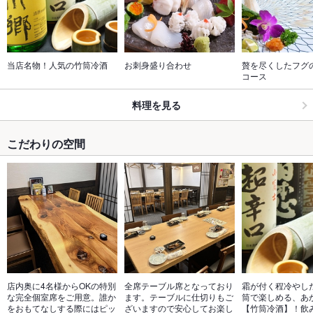
当店名物！人気の竹筒冷酒
お刺身盛り合わせ
贅を尽くしたフグ
コース
料理を見る
こだわりの空間
店内奥に4名様からOKの特別
全席テーブル席となっており
霜が付く程冷やし
な完全個室席をご用意。誰か
ます。テーブルに仕切りもご
筒で楽しめる、あ
をおもてなしする際にはピッ
ざいますので安心してお楽し
【竹筒冷酒】！飲