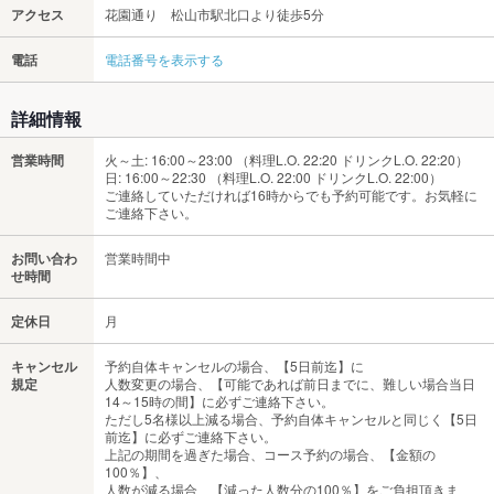
アクセス
花園通り 松山市駅北口より徒歩5分
電話
電話番号を表示する
詳細情報
営業時間
火～土: 16:00～23:00 （料理L.O. 22:20 ドリンクL.O. 22:20）
日: 16:00～22:30 （料理L.O. 22:00 ドリンクL.O. 22:00）
ご連絡していただければ16時からでも予約可能です。お気軽に
ご連絡下さい。
お問い合わ
営業時間中
せ時間
定休日
月
キャンセル
予約自体キャンセルの場合、【5日前迄】に
規定
人数変更の場合、【可能であれば前日までに、難しい場合当日
14～15時の間】に必ずご連絡下さい。
ただし5名様以上減る場合、予約自体キャンセルと同じく【5日
前迄】に必ずご連絡下さい。
上記の期間を過ぎた場合、コース予約の場合、【金額の
100％】、
人数が減る場合、【減った人数分の100％】をご負担頂きま