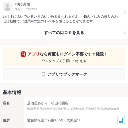
40代/男性
来店日：2017/08
いけすに泳いでいるいきのいい魚を食べれますよ。 旬のさしみの盛り合わ
せは新鮮で、瀬戸内の魚の レベルを感じることができます。
すべての口コミを見る
アプリ
なら何度もログイン不要ですぐ確認！
ワンタップで手軽につかえる
アプリでブックマーク
基本情報
店名
居酒屋あかり 松山花園店
松山/居酒屋/魚/個室/肉/和食/飲み放題/観光客/完全個室/鮮魚/老舗/旬食材
住所
愛媛県松山市花園町7-2 大黒屋1F