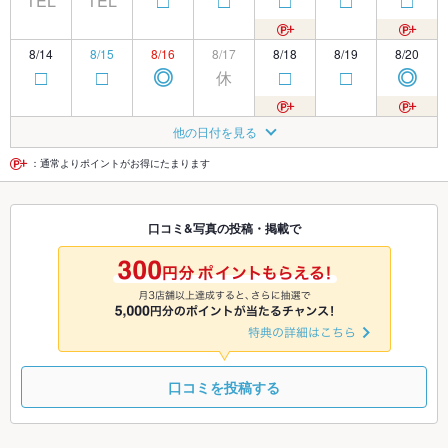
TEL
TEL
□
□
□
□
□
8/14
8/15
8/16
8/17
8/18
8/19
8/20
休
□
□
◎
□
□
◎
8/21
8/22
8/23
8/24
8/25
8/26
8/27
他の日付を見る
休
□
□
◎
◎
◎
◎
：通常よりポイントがお得にたまります
8/28
8/29
8/30
8/31
9/1
9/2
9/3
口コミ&写真の投稿・掲載で
休
□
□
◎
◎
□
◎
9/4
9/5
9/6
9/7
9/8
9/9
9/10
休
□
□
◎
◎
◎
◎
口コミを投稿する