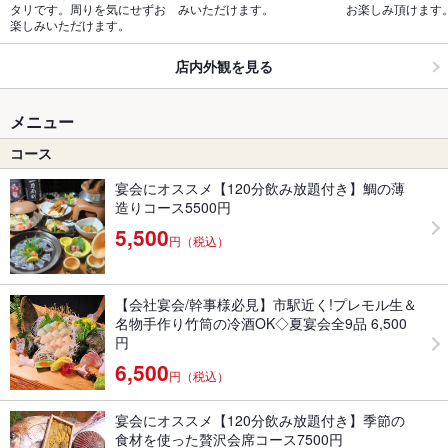
タリです。周りを気にせずお
みいただけます。
お楽しみ頂けます
楽しみいただけます。
店内外観を見る
メニュー
コース
宴会にオススメ【120分飲み放題付き】鯛の薄
造りコース5500円
5,500
円（税込）
【会社宴会/幹事様必見】市駅近く!プレモル生＆
名物手作り竹筒の冷酒OK◇夏宴会全9品 6,500
円
6,500
円（税込）
宴会にオススメ【120分飲み放題付き】季節の
食材を使った贅沢会席コース7500円