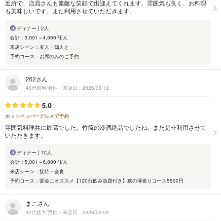
近所で、店員さんも素敵な笑顔で出迎えてくれます。雰囲気も良く、お料理
も美味しいです。また利用させていただきます。
ディナー | 2人
会計：3,001～4,000円/人
来店シーン：友人・知人と
予約コース：お席のみのご予約
262さん
40代前半/男性・来店日：2026/06/12
5.0
ホットペッパーグルメで予約
雰囲気料理共に最高でした。竹筒の冷酒絶品でしたね。また是非利用させて
いただきます。
ディナー | 10人
会計：5,001～6,000円/人
来店シーン：接待・会食
予約コース：宴会にオススメ【120分飲み放題付き】鯛の薄造りコース5500円
まこさん
40代後半/男性・来店日：2026/06/09