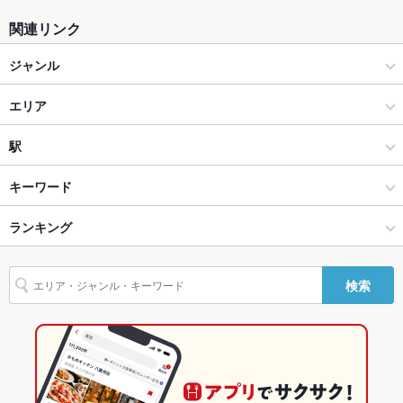
ソファー
なし
関連リンク
テラス席
なし
ジャンル
貸切
貸切可 ：事前にお問い合わせください
居酒屋
エリア
設備
海鮮
松山市駅
駅
Wi-Fi
あり
松山 × 居酒屋
松山市駅 × 居酒屋
大街道駅
キーワード
バリアフリ
なし ：全席テーブル席となっております
ー
松山 × 海鮮
松山市駅 × 海鮮
勝山町駅
ランキング
からあげ
お茶漬け
塩辛
エビ料理
刺身
うなぎ
天ぷら
つくね
駐車場
なし ：近くのコインパーキングをご利用ください
地鶏
シーフード
デザート
大街道駅 × 居酒屋
愛媛
県庁前駅
愛媛のグルメランキング
その他設備
－
検索
大街道駅 × 海鮮
愛媛 × 居酒屋
愛媛の居酒屋ランキング
その他
飲み放題
あり ：コースのみ5500円～
愛媛 × 海鮮
愛媛の海鮮ランキング
食べ放題
なし ：単品メニューのみ
松山のグルメランキング