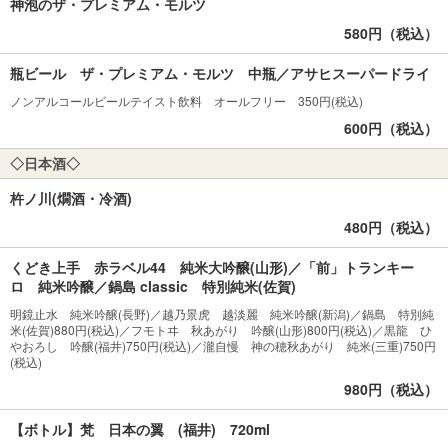
神泡のザ・プレミアム・モルツ
580円（税込）
瓶ビール ザ・プレミアム・モルツ 中瓶／アサヒスーパードライ
ノンアルコールビールテイスト飲料 オールフリー 350円(税込)
600円（税込）
◇日本酒◇
杵ノ川(燗酒・冷酒)
480円（税込）
くどき上手 赤ラベル44 純米大吟醸(山形)／「前」トランキー
ロ 純米吟醸／鍋島 classic 特別純米(佐賀)
明鏡止水 純米吟醸(長野)／越乃景虎 越淡麗 純米吟醸(新潟)／鍋島 特別純
米(佐賀)880円(税込)／フモトヰ 秋あがり 吟醸(山形)800円(税込)／黒龍 ひ
やおろし 吟醸(福井)750円(税込)／瀧自慢 神の穂秋あがり 純米(三重)750円
(税込)
980円（税込）
【ボトル】梵 日本の翼 (福井) 720ml