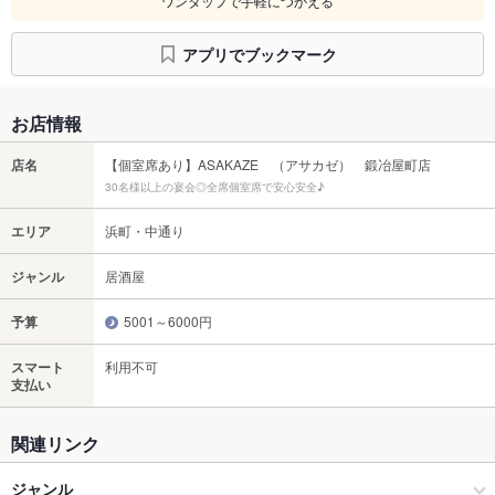
ワンタップで手軽につかえる
アプリでブックマーク
お店情報
店名
【個室席あり】ASAKAZE （アサカゼ） 鍛冶屋町店
30名様以上の宴会◎全席個室席で安心安全♪
エリア
浜町・中通り
ジャンル
居酒屋
予算
5001～6000円
スマート
利用不可
支払い
関連リンク
ジャンル