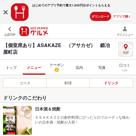
はじめてのアプリ予約で最大
1,000円分ポイントもらえる
ダウンロード
アプリで開く
お店TOP
マイメニュー
【個室席あり】ASAKAZE （アサカゼ） 鍛冶
屋町店
クーポン
口コミ
トップ
メニュー
店内
写真
2
124
コース
料理
ドリンク
ドリンクのこだわり
日本酒＆焼酎
ＡＳＡＫＡＺＥの創作料理にぴったりのフルーティな味わ
いの日本酒・焼酎が入荷！