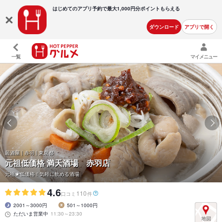
はじめてのアプリ予約で最大
1,000円分ポイントもらえる
ダウンロード
アプリで開く
一覧
マイメニュー
居酒屋 | 赤羽 | 東京都
元祖低価格 満天酒場 赤羽店
元祖★低価格！気軽に飲める酒場
4.6
110
口コミ
件
2001～3000円
501～1000円
ただいま営業中
11:30～23:30