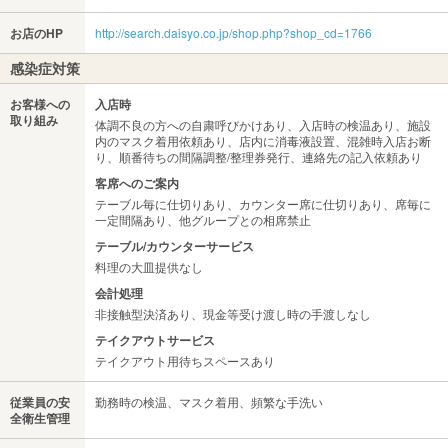
お店のHP
http://search.daisyo.co.jp/shop.php?shop_cd=1766
感染症対策
お客様への
入店時
取り組み
体調不良の方への自粛呼びかけあり、入店時の検温あり、施設
内のマスク着用依頼あり、店内に消毒液設置、混雑時入店お断
り、順番待ちの間隔調整/整理券発行、連絡先の記入依頼あり
客席へのご案内
テーブル毎に仕切りあり、カウンター席に仕切りあり、席毎に
一定間隔あり、他グループとの相席禁止
テーブル/カウンターサービス
料理の大皿提供なし
会計処理
非接触型決済あり、現金等受け渡し時の手渡しなし
テイクアウトサービス
テイクアウト用待ちスペースあり
従業員の安
勤務時の検温、マスク着用、頻繁な手洗い
全衛生管理