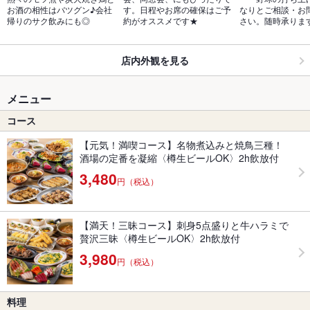
お酒の相性はバツグン♪会社
す。日程やお席の確保はご予
なりとご相談・お
帰りのサク飲みにも◎ 
約がオススメです★　
さい。随時承ります
店内外観を見る
メニュー
コース
【元気！満喫コース】名物煮込みと焼鳥三種！
酒場の定番を凝縮〈樽生ビールOK〉2h飲放付
3,480
円（税込）
【満天！三昧コース】刺身5点盛りと牛ハラミで
贅沢三昧〈樽生ビールOK〉2h飲放付
3,980
円（税込）
料理