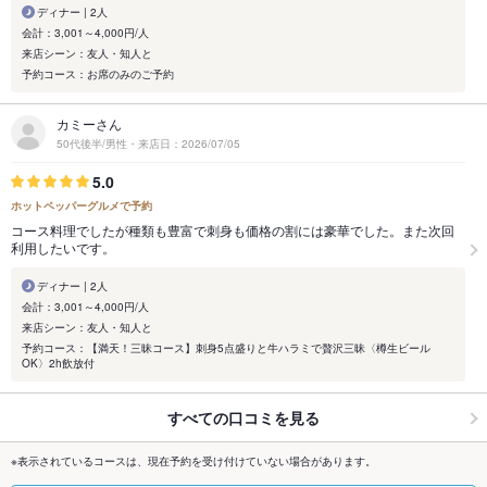
ディナー | 2人
会計：3,001～4,000円/人
来店シーン：友人・知人と
予約コース：お席のみのご予約
カミーさん
50代後半/男性・来店日：2026/07/05
5.0
ホットペッパーグルメで予約
コース料理でしたが種類も豊富で刺身も価格の割には豪華でした。また次回
利用したいです。
ディナー | 2人
会計：3,001～4,000円/人
来店シーン：友人・知人と
予約コース：【満天！三昧コース】刺身5点盛りと牛ハラミで贅沢三昧〈樽生ビール
OK〉2h飲放付
すべての口コミを見る
※表示されているコースは、現在予約を受け付けていない場合があります。