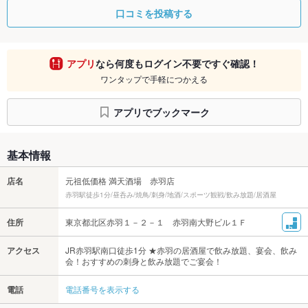
口コミを投稿する
アプリ
なら何度もログイン不要ですぐ確認！
ワンタップで手軽につかえる
アプリでブックマーク
基本情報
店名
元祖低価格 満天酒場 赤羽店
赤羽駅徒歩1分/昼呑み/焼鳥/刺身/地酒/スポーツ観戦/飲み放題/居酒屋
住所
東京都北区赤羽１－２－１ 赤羽南大野ビル１Ｆ
アクセス
JR赤羽駅南口徒歩1分 ★赤羽の居酒屋で飲み放題、宴会、飲み
会！おすすめの刺身と飲み放題でご宴会！
電話
電話番号を表示する