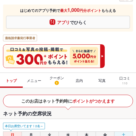
1,000
はじめてのアプリ予約で
最大
円分ポイント
もらえる
アプリ
でひらく
適格請求書発行事業者
クーポン
口コミ
トップ
メニュー
店内
写真
1
110
このお店はネット予約時に
ポイントがつかえます
ネット予約の空席状況
本日お席空いてます！2名～
日
月
火
水
木
金
土