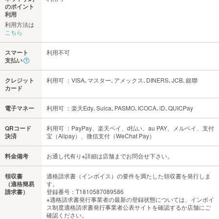
のポイント
利用
利用方法は
こちら
スマート
利用不可
支払い
クレジット
利用可 ：VISA､マスター､アメックス､DINERS､JCB､銀聯
カード
電子マネー
利用可 ：楽天Edy､Suica､PASMO､ICOCA､iD､QUICPay
QRコード
利用可 ：PayPay、楽天ペイ、d払い、au PAY、メルペイ、支付
決済
宝（Alipay）、微信支付（WeChat Pay）
料金備考
お通し代有り※詳細は店舗までお問合せ下さい。
領収書
適格請求書（インボイス）の要件を満たした領収書を発行しま
（適格簡易
す。
請求書）
登録番号：T1810587089586
※適格請求書発行事業者の最新の登録状態については、インボイ
ス制度適格請求書発行事業者公表サイトを確認するか店舗にご
確認ください。