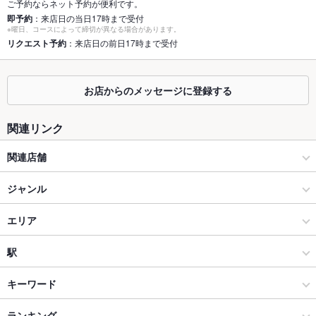
ご予約ならネット予約が便利です。
個室
なし ：2名～ご相談に応じます♪少人数から団体様まで様々なシ
即予約
：来店日の当日17時まで受付
ーン対応！最大14名様迄ご収容可能です♪
※曜日、コースによって締切が異なる場合があります。
リクエスト予約
：来店日の前日17時まで受付
座敷
なし
掘りごたつ
なし
お店からのメッセージに登録する
カウンター
なし
関連リンク
ソファー
なし
関連店舗
テラス席
なし
満天酒場
ジャンル
貸切
貸切可 ：店舗の貸切等、詳細はお気軽に店舗までご相談くださ
い♪（貸切ができない場合もございます）
浜焼き海鮮居酒屋 大庄水産 高崎西口店
居酒屋
エリア
設備
浜焼き海鮮居酒屋 大庄水産 札幌・読売北海道ビル店
海鮮
赤羽
駅
Wi-Fi
あり
浜焼き海鮮居酒屋 大庄水産 橋本店
赤羽・王子・十条 × 居酒屋
赤羽 × 居酒屋
赤羽駅
キーワード
バリアフリ
なし ：お手伝いが必要な方はスタッフまでお気軽にお申し出く
ー
ださい。
浜焼き海鮮居酒屋 大庄水産 武蔵境店
赤羽・王子・十条 × 海鮮
赤羽 × 海鮮
赤羽岩淵駅
ランキング
からあげ
焼きとん
カニ料理
刺身
にんにく料理
フライドポテト