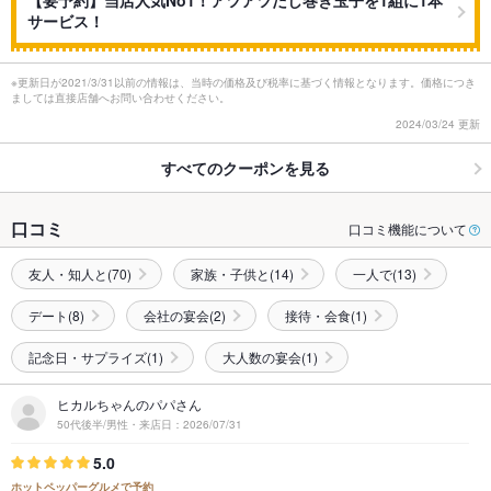
【要予約】当店人気No1！アツアツだし巻き玉子を1組に1本
サービス！
※更新日が2021/3/31以前の情報は、当時の価格及び税率に基づく情報となります。価格につき
ましては直接店舗へお問い合わせください。
2024/03/24 更新
すべてのクーポンを見る
口コミ
口コミ機能について
友人・知人と(70)
家族・子供と(14)
一人で(13)
デート(8)
会社の宴会(2)
接待・会食(1)
記念日・サプライズ(1)
大人数の宴会(1)
ヒカルちゃんのパパさん
50代後半/男性・来店日：2026/07/31
5.0
ホットペッパーグルメで予約