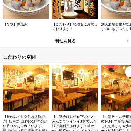
【名物】煮込み
【こだわり】地酒もご用意し
満天酒場名物♪煮
ております！
まみにもぴったり
料理を見る
こだわりの空間
【昼飲み・サク飲み大歓迎
【ご宴会はお任せ下さい♪】
【ご家族・お子様
♪】店内には自慢の料理のい
みんなでワイワイ♪最大30名
歓迎♪】学校関係
い香りがあふれています。
様で御利用頂けます！親睦
したお集まりや少
熱々のモツ煮や炭火焼き鶏と
会、同窓会、にもぴったりで
ー・野球の打ち上