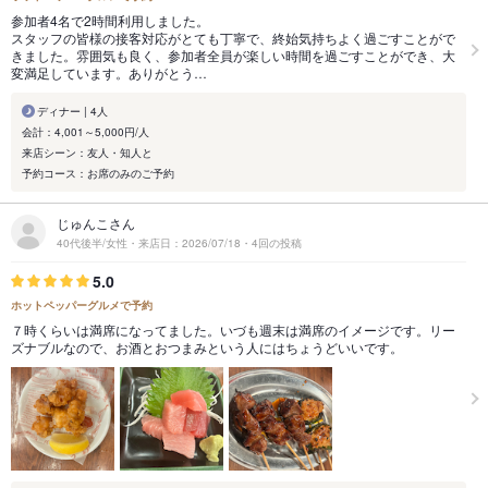
参加者4名で2時間利用しました。
スタッフの皆様の接客対応がとても丁寧で、終始気持ちよく過ごすことがで
きました。雰囲気も良く、参加者全員が楽しい時間を過ごすことができ、大
変満足しています。ありがとう…
ディナー | 4人
会計：4,001～5,000円/人
来店シーン：友人・知人と
予約コース：お席のみのご予約
じゅんこさん
40代後半/女性・来店日：2026/07/18・4回の投稿
5.0
ホットペッパーグルメで予約
７時くらいは満席になってました。いづも週末は満席のイメージです。リー
ズナブルなので、お酒とおつまみという人にはちょうどいいです。