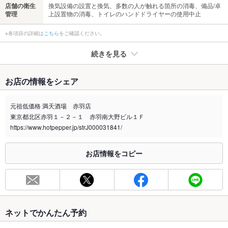
店舗の衛生
換気設備の設置と換気、多数の人が触れる箇所の消毒、備品/卓
管理
上設置物の消毒、トイレのハンドドライヤーの使用中止
※各項目の詳細は
こちら
をご確認ください。
続きを見る
たばこ
お店の情報をシェア
禁煙・喫煙
全席禁煙
お席等、お気軽に店舗へお問合せ下さい。
元祖低価格 満天酒場 赤羽店
東京都北区赤羽１－２－１ 赤羽南大野ビル１Ｆ
喫煙専用室
なし
https://www.hotpepper.jp/strJ000031841/
※2020年4月1日～受動喫煙対策に関する法律が施行されています。正しい情報はお店へお問い
合わせください。
お店情報をコピー
お席
総席数
46席(35名様以上の貸し切り宴会等、要相談。各種宴会の予約
◎)
最大宴会収
50人(35名様以上の人数は要相談。各種宴会の予約承り中!)
ネットでかんたん予約
容人数