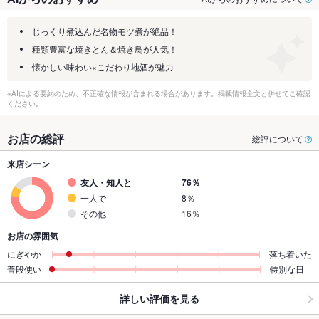
じっくり煮込んだ名物モツ煮が絶品！
種類豊富な焼きとん＆焼き鳥が人気！
懐かしい味わい×こだわり地酒が魅力
※AIによる要約のため、不正確な情報が含まれる場合があります。掲載情報全文と併せてご確認
ください。
お店の総評
総評について
来店シーン
友人・知人と
76％
一人で
8％
その他
16％
お店の雰囲気
にぎやか
落ち着いた
普段使い
特別な日
詳しい評価を見る