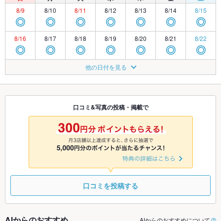
8/9
8/10
8/11
8/12
8/13
8/14
8/15
◎
◎
◎
◎
◎
◎
◎
8/16
8/17
8/18
8/19
8/20
8/21
8/22
◎
◎
◎
◎
◎
◎
◎
8/23
8/24
8/25
8/26
8/27
8/28
8/29
他の日付を見る
◎
◎
◎
◎
◎
◎
◎
8/30
8/31
9/1
9/2
9/3
9/4
9/5
◎
◎
◎
◎
◎
◎
◎
口コミ&写真の投稿・掲載で
9/6
9/7
9/8
9/9
9/10
9/11
9/12
◎
◎
◎
◎
◎
◎
◎
口コミを投稿する
AIからのおすすめ
AIからのおすすめについて