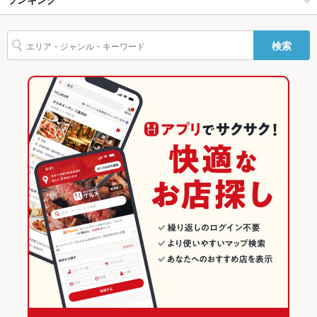
駐車場
なし ：お近くのコインパーキングをご利用ください。お酒を飲
ウインナー
なめろう
焼きそば
レバー
つくね
カシラ
鶏皮
まれる際はお車でのお越しはご遠慮ください。
浜焼き海鮮居酒屋 大庄水産 京急鶴見店
赤羽駅 × 居酒屋
赤羽 × 和食
十条駅
東京のグルメランキング
検索
オムライス
餃子
TV・プロジ
あり
赤羽駅 × 海鮮
赤羽 × 焼き鳥・鶏料理
東京の居酒屋ランキング
ェクタ
和食
東京
東京の海鮮ランキング
その他設備
※不明点等、お気軽に店舗へご相談下さい
その他
焼き鳥・鶏料理
東京 × 居酒屋
赤羽・王子・十条のグルメランキング
飲み放題
あり ：各種飲み放題付きコースをご用意。各種ご宴会の予約承
っております！
赤羽・王子・十条 × 和食
東京 × 海鮮
赤羽・王子・十条の居酒屋ランキング
食べ放題
なし ：当店では食べ放題プランはご用意しておりません。
赤羽・王子・十条 × 焼き鳥・鶏料理
東京 × 和食
赤羽・王子・十条の海鮮ランキング
お酒
カクテル充実、焼酎充実、日本酒充実、ワイン充実
赤羽駅 × 和食
東京 × 焼き鳥・鶏料理
赤羽のグルメランキング
お子様連れ
お子様連れ歓迎 ：お子様連れも歓迎致します♪ご家族でもゆっ
赤羽駅 × 焼き鳥・鶏料理
赤羽の居酒屋ランキング
たりお食事可能です！
ウェディン
バースデーパーティーや結婚式2次会の演出もお手伝いします。
赤羽の海鮮ランキング
グパーティ
詳しくはお問合せ下さい
ー二次会