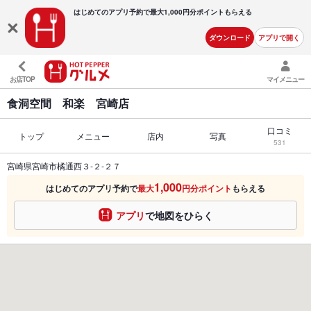
はじめてのアプリ予約で最大
1,000円分ポイントもらえる
ダウンロード
アプリで開く
お店TOP
マイメニュー
食洞空間 和楽 宮崎店
口コミ
トップ
メニュー
店内
写真
531
宮崎県宮崎市橘通西３‐２‐２７
1,000
はじめてのアプリ予約で
最大
円分ポイント
もらえる
アプリ
で地図をひらく