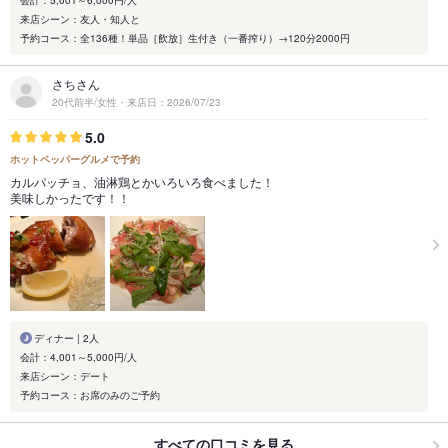
来店シーン：友人・知人と
予約コース：全136種！単品［飲放］生付き（一番搾り）→120分2000円
さちさん
20代前半/女性・来店日：2026/07/23
5.0
ホットペッパーグルメで予約
カルパッチョ、油淋鶏とかいろいろ食べました！
美味しかったです！！
ディナー | 2人
会計：4,001～5,000円/人
来店シーン：デート
予約コース：お席のみのご予約
すべての口コミを見る