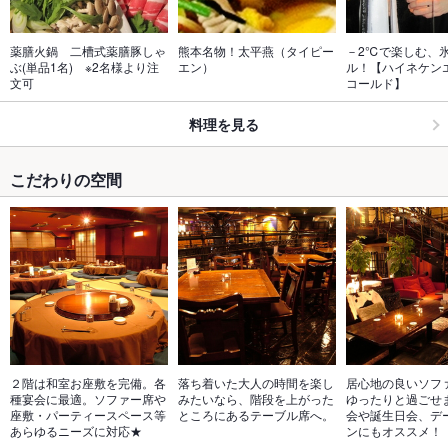
薬膳火鍋　二槽式薬膳豚しゃ
熊本名物！太平燕（タイピー
－2℃で楽しむ、
ぶ(単品1名)　※2名様より注
エン）
ル！【ハイネケン
文可
コールド】
料理を見る
こだわりの空間
２階は和室お座敷を完備。各
落ち着いた大人の時間を楽し
居心地の良いソフ
種宴会に最適。ソファー席や
みたいなら、階段を上がった
ゆったりと過ごせ
座敷・パーティースペース等
ところにあるテーブル席へ。
会や誕生日会、デ
あらゆるニーズに対応★
ンにもオススメ！