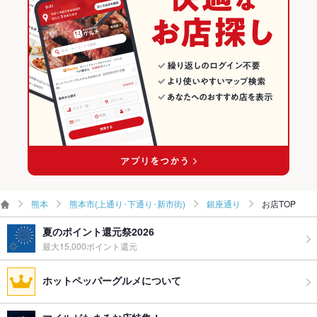
お子様連れ
お子様連れOK ：お問い合わせください
熊本市(上通り･下通り･新市街)の中華全般ランキング
ウェディン
お気軽にご相談ください
銀座通りのグルメランキング
グパーティ
ー二次会
お祝い・サ
可
プライズ対
応
ライブショ
あり
ー
備考
誕生日会などのサプライズもご相談下さい♪
熊本
熊本市(上通り･下通り･新市街)
銀座通り
お店TOP
夏のポイント還元祭2026
最大15,000ポイント還元
ホットペッパーグルメについて