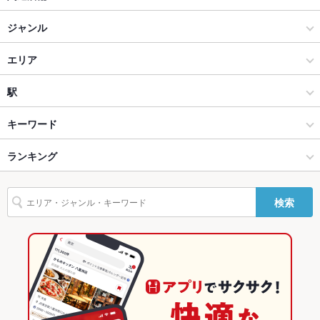
貸切
貸切不可 ：5～6名様から最大120名様まで対応（応相談）
カラオ毛 花畑公民館
ジャンル
設備
ｆｒｏｍ ｔｈｅ ｆａｒｍ GIARDINO （ジャルディーノ）
中華
エリア
Wi-Fi
あり
紅蘭亭 下通店 （こうらんてい）
中華全般
銀座通り
駅
バリアフリ
あり ：一部バリアフリーあり
ー
紅蘭亭パビリオン上通店 （こうらんてい）
熊本市(上通り･下通り･新市街) × 中華
銀座通り × 中華
辛島町駅
キーワード
駐車場
なし ：近隣に有料駐車場あり
熊本市(上通り･下通り･新市街) × 中華全般
銀座通り × 中華全般
熊本城・市役所前駅
ランキング
からあげ
エビ料理
カニ料理
刺身
アワビ
しゃぶしゃぶ
点心
英語メニュ
あり
ー
餃子
水餃子
焼売
チャーハン
麻婆豆腐
火鍋
北京ダック
花畑町駅 × 中華
熊本
花畑町駅
熊本のグルメランキング
検索
坦々麺
杏仁豆腐
担々麺
その他設備
詳細はお電話にて承ります。
花畑町駅 × 中華全般
熊本 × 中華
熊本の中華ランキング
その他
熊本 × 中華全般
熊本の中華全般ランキング
飲み放題
あり ：詳しくはクーポンをチェック♪
熊本市(上通り･下通り･新市街)のグルメランキング
食べ放題
なし ：ご用意はございません
熊本市(上通り･下通り･新市街)の中華ランキング
お酒
カクテル充実、焼酎充実、日本酒充実、ワイン充実