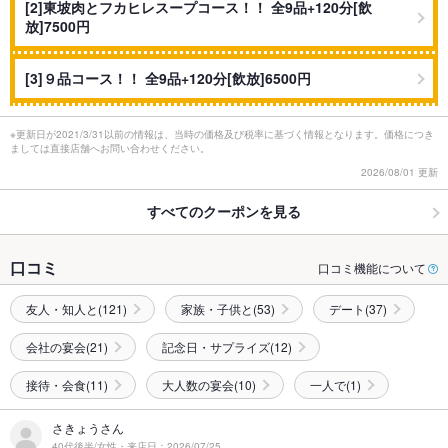
[2]東坡肉とフカヒレスープコース！！ 全9品+120分[飲
放]7500円
[3]９品コース！！ 全9品+120分[飲放]6500円
※更新日が2021/3/31以前の情報は、当時の価格及び税率に基づく情報となります。価格につき
ましては直接店舗へお問い合わせください。
2026/08/01 更新
すべてのクーポンを見る
口コミ
口コミ機能について
友人・知人と(121)
家族・子供と(53)
デート(37)
会社の宴会(21)
記念日・サプライズ(12)
接待・会食(11)
大人数の宴会(10)
一人で(1)
さきょうさん
40代後半/女性・来店日：2026/07/25