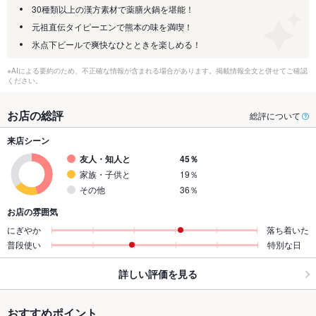
30種類以上の漢方素材で薬膳火鍋を堪能！
元祖直伝タイピーエンで熊本の味を満喫！
氷点下ビールで爽快なひとときを楽しめる！
※AIによる要約のため、不正確な情報が含まれる場合があります。掲載情報全文と併せてご確認
ください。
お店の総評
総評について
来店シーン
友人・知人と
45％
家族・子供と
19％
その他
36％
お店の雰囲気
にぎやか
落ち着いた
普段使い
特別な日
詳しい評価を見る
おすすめポイント