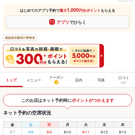
1,000
はじめてのアプリ予約で
最大
円分ポイント
もらえる
アプリ
でひらく
適格請求書発行事業者
クーポン
口コミ
トップ
メニュー
店内
写真
4
297
このお店はネット予約時に
ポイントがつかえます
ネット予約の空席状況
金
土
日
月
火
水
木
8/7
8/8
8/9
8/10
8/11
8/12
8/13