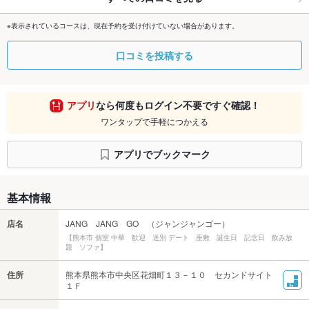
※表示されているコースは、現在予約を受け付けていない場合があります。
口コミを投稿する
アプリ
なら何度もログイン不要ですぐ確認！
ワンタップで手軽につかえる
アプリでブックマーク
基本情報
店名
JANG JANG GO （ジャンジャンゴー）
【熊本市 個室 中華 歓迎 送別 デート 座敷 誕生日 記念日 飲み放
題 ソファ】
住所
熊本県熊本市中央区花畑町１３－１０ セカンドサイト
１Ｆ