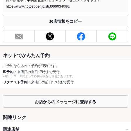
喫煙専用室
なし
https://www.hotpepper.jp/strJ000034086/
※2020年4月1日～受動喫煙対策に関する法律が施行されています。正しい情報はお店へお問い
合わせください。
お店情報をコピー
お席
総席数
250席(（和個室）※80名椅子テーブルの会場あり)
最大宴会収
70人(（和個室）※着座80名椅子テーブルの会場あり)
容人数
ネットでかんたん予約
個室
なし ：お問い合わせください
ご予約ならネット予約が便利です。
即予約
：来店日の当日17時まで受付
※曜日、コースによって締切が異なる場合があります。
座敷
なし ：お問い合わせください
リクエスト予約
：来店日の前日17時まで受付
掘りごたつ
なし ：お問い合わせください
カウンター
なし ：お問い合わせください
お店からのメッセージに登録する
ソファー
なし ：お問い合わせください
関連リンク
テラス席
なし ：お問い合わせください
関連店舗