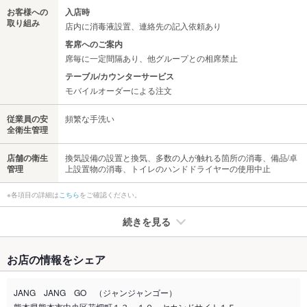
お客様への
入店時
取り組み
店内に消毒液設置、連絡先の記入依頼あり
客席へのご案内
席毎に一定間隔あり、他グループとの相席禁止
テーブル/カウンターサービス
モバイルオーダーによる注文
従業員の安
頻繁な手洗い
全衛生管理
店舗の衛生
換気設備の設置と換気、多数の人が触れる箇所の消毒、備品/卓
管理
上設置物の消毒、トイレのハンドドライヤーの使用中止
※各項目の詳細は
こちら
をご確認ください。
続きを見る
たばこ
お店の情報をシェア
禁煙・喫煙
全席禁煙
外に喫煙場所有
JANG JANG GO （ジャンジャンゴー）
熊本県熊本市中央区花畑町１３－１０ セカンドサイト１Ｆ