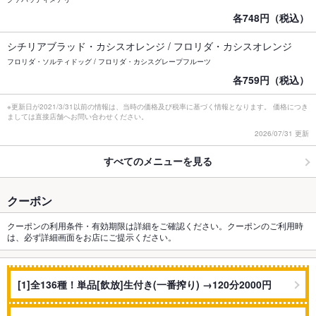
各748円（税込）
シチリアブラッド・カシスオレンジ / フロリダ・カシスオレンジ
フロリダ・ソルティドッグ / フロリダ・カシスグレープフルーツ
各759円（税込）
※更新日が2021/3/31以前の情報は、当時の価格及び税率に基づく情報となります。 価格につき
ましては直接店舗へお問い合わせください。
2026/07/31 更新
すべてのメニューを見る
クーポン
クーポンの利用条件・有効期限は詳細をご確認ください。クーポンのご利用時
は、必ず詳細画面をお店にご提示ください。
[1]全136種！単品[飲放]生付き(一番搾り) →120分2000円