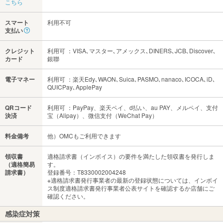
こちら
スマート
利用不可
支払い
クレジット
利用可 ：VISA､マスター､アメックス､DINERS､JCB､Discover､
カード
銀聯
電子マネー
利用可 ：楽天Edy､WAON､Suica､PASMO､nanaco､ICOCA､iD､
QUICPay､ApplePay
QRコード
利用可 ：PayPay、楽天ペイ、d払い、au PAY、メルペイ、支付
決済
宝（Alipay）、微信支付（WeChat Pay）
料金備考
他）OMCもご利用できます
領収書
適格請求書（インボイス）の要件を満たした領収書を発行しま
（適格簡易
す。
請求書）
登録番号：T8330002004248
※適格請求書発行事業者の最新の登録状態については、インボイ
ス制度適格請求書発行事業者公表サイトを確認するか店舗にご
確認ください。
感染症対策