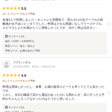
5.0
ホットペッパーグルメで予約
友達3人で利用しました！オシャレな雰囲気で、四人がけの丸テーブルの距
離感が女子会にピッタリでした。料理はどれも間違いなしでリーズナブル。
エビマヨとよだれ鶏がとくに美味しかったです。次行く時は北京ダッ…
ディナー | 4人
会計：2,001～3,000円/人
来店シーン：友人・知人と
予約コース：お席のみのご予約
リクレンさん
40代前半/男性・来店日：2026/07/24
4.0
ホットペッパーグルメで予約
料理は美味しかったし、食事、お酒の提供スピードも早くてとても良かった
です。
しかし、当日の確認で店から電話があったのにも関わらず、店に行ったら予
約がちゃんと入ってなかったのはどうかと思いました。
ディナー | 3人
会計：5,001～6,000円/人