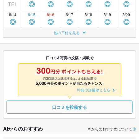
TEL
◎
◎
◎
◎
◎
◎
8/14
8/15
8/16
8/17
8/18
8/19
8/20
◎
◎
◎
◎
◎
◎
◎
8/21
8/22
8/23
8/24
8/25
8/26
8/27
他の日付を見る
◎
◎
◎
◎
◎
◎
◎
8/28
8/29
8/30
8/31
9/1
9/2
9/3
◎
◎
◎
◎
◎
◎
◎
口コミ&写真の投稿・掲載で
9/4
9/5
9/6
9/7
9/8
9/9
9/10
◎
◎
◎
◎
◎
◎
◎
口コミを投稿する
AIからのおすすめ
AIからのおすすめについて