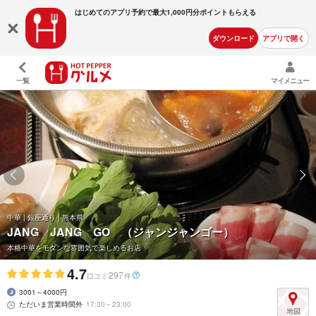
はじめてのアプリ予約で最大
1,000円分ポイントもらえる
ダウンロード
アプリで開く
一覧
マイメニュー
中華 | 銀座通り | 熊本県
JANG JANG GO （ジャンジャンゴー）
本格中華をモダンな雰囲気で楽しめるお店
4.7
297
口コミ
件
3001～4000円
ただいま営業時間外
17:30～23:00