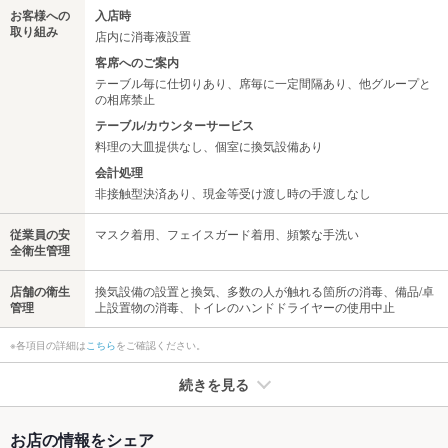
お客様への
入店時
取り組み
店内に消毒液設置
客席へのご案内
テーブル毎に仕切りあり、席毎に一定間隔あり、他グループと
の相席禁止
テーブル/カウンターサービス
料理の大皿提供なし、個室に換気設備あり
会計処理
非接触型決済あり、現金等受け渡し時の手渡しなし
従業員の安
マスク着用、フェイスガード着用、頻繁な手洗い
全衛生管理
店舗の衛生
換気設備の設置と換気、多数の人が触れる箇所の消毒、備品/卓
管理
上設置物の消毒、トイレのハンドドライヤーの使用中止
※各項目の詳細は
こちら
をご確認ください。
続きを見る
たばこ
お店の情報をシェア