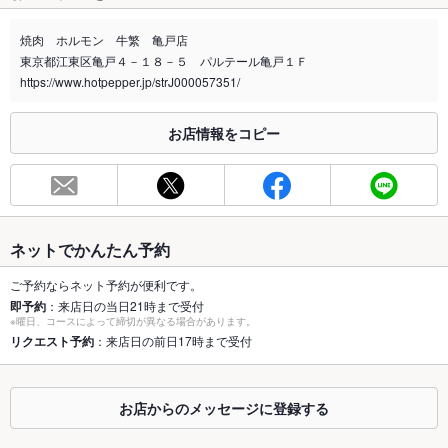
禁煙・喫煙
全席禁煙
焼肉 ホルモン 牛繁 亀戸店
喫煙専用室
なし
東京都江東区亀戸４－１８－５ パルテール亀戸１Ｆ
https://www.hotpepper.jp/strJ000057351/
※2020年4月1日～受動喫煙対策に関する法律が施行されています。正しい情報はお店へお問い
合わせください。
お店情報をコピー
お席
総席数
48席(ご宴会など承ります。ご予約はお早めに♪)
最大宴会収
48人(大人数でのご宴会の予約はお早めに♪)
容人数
ネットでかんたん予約
個室
なし ：（全席仕切りのある間仕切り席です）
ご予約ならネット予約が便利です。
即予約
：来店日の当日21時まで受付
座敷
なし
※曜日、コースによって締切が異なる場合があります。
リクエスト予約
：来店日の前日17時まで受付
掘りごたつ
なし
カウンター
なし ：お一人様からご利用頂けるお席をご用意しております
お店からのメッセージに登録する
ソファー
なし ：多種多様のお席をご用意しております。