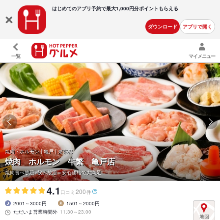
はじめてのアプリ予約で最大
1,000円分ポイントもらえる
ダウンロード
アプリで開く
一覧
マイメニュー
焼肉・ホルモン | 亀戸 | 東京都
焼肉 ホルモン 牛繁 亀戸店
焼肉食べ放題×飲み放題＝安心価格で大満足
4.1
200
口コミ
件
2001～3000円
1501～2000円
ただいま営業時間外
11:30～23:00