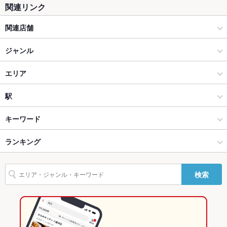
関連リンク
テラス席
なし ：テラスは御座いませんが、悪天候でも安心の室内で、ご
宴会をお楽しみ下さい。
関連店舗
貸切
貸切不可 ：最大48名までOK！詳細はお気軽に店舗までご相談
牛繁
ジャンル
ください。
設備
焼肉 ホルモン 牛繁 錦糸町店
焼肉・ホルモン
エリア
Wi-Fi
あり
焼肉 ホルモン 牛繁 新小岩南口店
焼肉
亀戸
駅
バリアフリ
なし ：お手伝い必要な際はお気軽にご連絡ください。お困りの
ー
際はスタッフまでお気軽にお申し付け下さい。
元氣七輪焼肉 牛繁 小岩店
錦糸町・浅草橋・両国・亀戸 × 焼肉・ホルモン
亀戸 × 焼肉・ホルモン
亀戸駅
キーワード
駐車場
なし ：お近くの近パーキングをご利用下さい
元氣七輪焼肉 牛繁 本八幡店
錦糸町・浅草橋・両国・亀戸 × 焼肉
亀戸 × 焼肉
亀戸水神駅
ランキング
にんにく料理
ソーセージ
すき焼き
レバー
ハンバーグ
カレーライス
英語メニュ
あり
杏仁豆腐
ビビンバ
石焼きビビンバ
冷麺
デザート
馬肉
元氣七輪焼肉 牛繁 新宿2号店
亀戸駅 × 焼肉・ホルモン
亀戸 × 居酒屋
錦糸町駅
東京のグルメランキング
ー
検索
カルビラーメン
その他設備
最大48名様までOK★人数に合わせてご案内いたします。不明点
元氣七輪焼肉 牛繁 新宿1号店
亀戸駅 × 焼肉
亀戸 × 和風
東京の焼肉・ホルモンランキング
等、お気軽に店舗まで。
元氣焼肉 牛繁 五反田店
居酒屋
東京
錦糸町・浅草橋・両国・亀戸のグルメランキング
その他