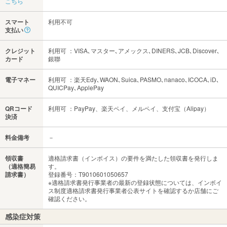
こちら
スマート
利用不可
支払い
クレジット
利用可 ：VISA､マスター､アメックス､DINERS､JCB､Discover､
カード
銀聯
電子マネー
利用可 ：楽天Edy､WAON､Suica､PASMO､nanaco､ICOCA､iD､
QUICPay､ApplePay
QRコード
利用可 ：PayPay、楽天ペイ、メルペイ、支付宝（Alipay）
決済
料金備考
－
領収書
適格請求書（インボイス）の要件を満たした領収書を発行しま
（適格簡易
す。
請求書）
登録番号：T9010601050657
※適格請求書発行事業者の最新の登録状態については、インボイ
ス制度適格請求書発行事業者公表サイトを確認するか店舗にご
確認ください。
感染症対策