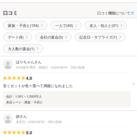
口コミ
口コミ機能について
家族・子供と(104)
一人で(40)
友人・知人と(31)
デート(8)
会社の宴会(3)
記念日・サプライズ(1)
大人数の宴会(1)
ほりちゃんさん
50代後半/男性・投稿日：2026/08/04・2回の投稿
4.0
安くセットが色々選べて満腹になれました
会計：1,001～1,500円/人
来店シーン：家族・子供と
@さん
来店日：2026/08/02・4回の投稿
5.0