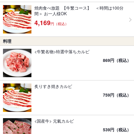
焼肉食べ放題 【牛繁コース】 ＜時間は100分
間＞ お一人様OK
4,169
円（税込）
料理
<牛繁名物>特選中落ちカルビ
869円（税込）
炙りすき焼きカルビ
759円（税込）
<国産牛> 元氣カルビ
539円（税込）