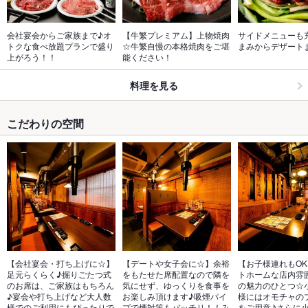
会社宴会からご家族まで♪オ
【牛繁プレミアム】上物焼肉
サイドメニューも
トクな食べ放題プランで盛り
☆牛繁自慢の本格焼肉をご堪
まみからデザート
上がろう！！
能ください！
料理を見る
こだわりの空間
【会社宴会・打ち上げに☆】
【デートや女子会に☆】余裕
【お子様連れもO
足元らくらく♪掘りごたつ式
をもたせた席配置なので隣を
トホームな店内雰
のお席は、ご家族はもちろん
気にせず、ゆっくりを食事を
の魅力のひとつ☆
♪宴会や打ち上げなど大人数
お楽しみ頂けます♪吸煙パイ
様にはオモチャの
様でのご利用にもぴったりで
プで煙対策もバッチリ！！み
をご用意♪さらに