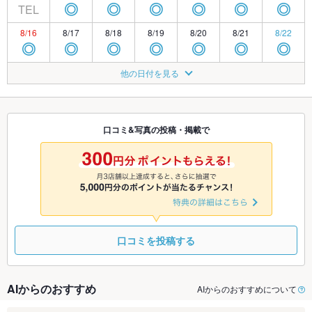
TEL
◎
◎
◎
◎
◎
◎
8/16
8/17
8/18
8/19
8/20
8/21
8/22
◎
◎
◎
◎
◎
◎
◎
8/23
8/24
8/25
8/26
8/27
8/28
8/29
他の日付を見る
◎
◎
◎
◎
◎
◎
◎
8/30
8/31
9/1
9/2
9/3
9/4
9/5
◎
◎
◎
◎
◎
◎
◎
口コミ&写真の投稿・掲載で
9/6
9/7
9/8
9/9
9/10
9/11
9/12
◎
◎
◎
◎
◎
◎
◎
口コミを投稿する
AIからのおすすめ
AIからのおすすめについて