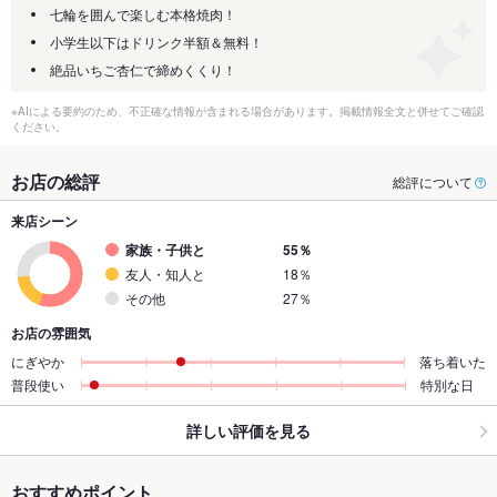
七輪を囲んで楽しむ本格焼肉！
小学生以下はドリンク半額＆無料！
絶品いちご杏仁で締めくくり！
※AIによる要約のため、不正確な情報が含まれる場合があります。掲載情報全文と併せてご確認
ください。
お店の総評
総評について
来店シーン
家族・子供と
55％
友人・知人と
18％
その他
27％
お店の雰囲気
にぎやか
落ち着いた
普段使い
特別な日
詳しい評価を見る
おすすめポイント