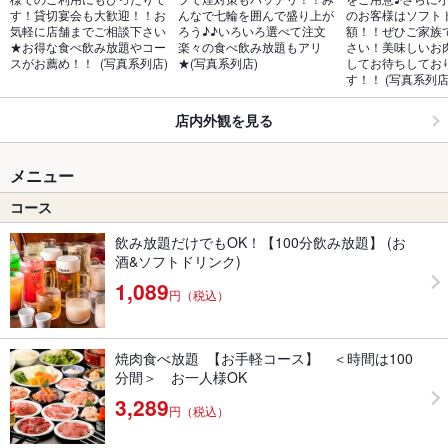
す！貸切宴会も大歓迎！！お
んなで七輪を囲んで盛り上が
のお客様はソフト
気軽に店舗までご相談下さい
ろう♪♪いろいろ選べて注文
額！！ぜひご家族
★お得な食べ飲み放題やコー
楽々の食べ飲み放題もアリ
さい！美味しいお
スがお薦め！！  (写真系列店)
★(写真系列店)
してお待ちしてお
す！！ (写真系列店
店内外観を見る
メニュー
コース
飲み放題だけでもOK！【100分飲み放題】 (お
酒&ソフトドリンク)
1,089
円（税込）
焼肉食べ放題 【お手軽コース】 ＜時間は100
分間＞ お一人様OK
3,289
円（税込）