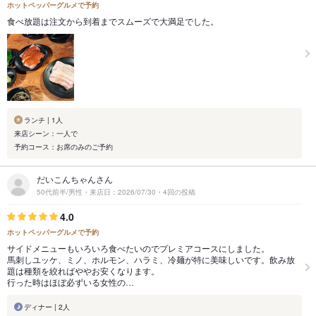
ホットペッパーグルメで予約
食べ放題は注文から到着までスムーズで大満足でした。
ランチ | 1人
来店シーン：一人で
予約コース：お席のみのご予約
だいこんちゃんさん
50代前半/男性・来店日：2026/07/30・4回の投稿
4.0
ホットペッパーグルメで予約
サイドメニューもいろいろ食べたいのでプレミアコースにしました。
馬刺しユッケ、ミノ、ホルモン、ハラミ、冷麺が特に美味しいです。飲み放
題は種類を絞ればややお安くなります。
行った時はほぼ必ずいる女性の…
ディナー | 2人