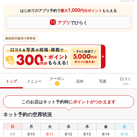
1,000
はじめてのアプリ予約で
最大
円分ポイント
もらえる
アプリ
でひらく
適格請求書発行事業者
クーポン
口コミ
トップ
メニュー
店内
写真
3
200
このお店はネット予約時に
ポイントがつかえます
ネット予約の空席状況
日
月
火
水
木
金
土
8/9
8/10
8/11
8/12
8/13
8/14
8/15