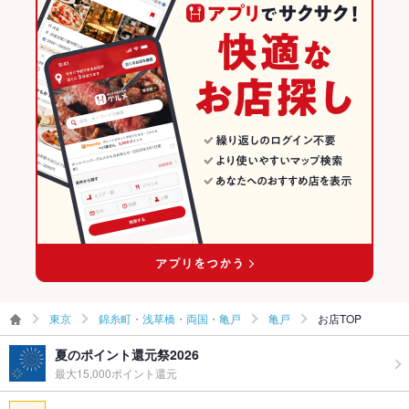
飲み放題
あり ：サワー・カクテル…豊富な種類をご用意しております！
牛繁 幡ヶ谷店
和風
東京 × 焼肉・ホルモン
錦糸町・浅草橋・両国・亀戸の焼肉・ホルモンランキング
各種飲み放題コースご用意。予約承っております！
元氣七輪焼肉 牛繁 学芸大学店
錦糸町・浅草橋・両国・亀戸 × 居酒屋
東京 × 焼肉
亀戸のグルメランキング
食べ放題
あり ：食べ放題プランをご用意♪詳細はコースページへ☆
錦糸町・浅草橋・両国・亀戸 × 和風
東京 × 居酒屋
亀戸の焼肉・ホルモンランキング
お酒
カクテル充実、焼酎充実、日本酒充実、ワイン充実
お子様連れ
お子様連れ歓迎 ：オモチャプレゼント
亀戸駅 × 居酒屋
東京 × 和風
ウェディン
各種ご宴会お気軽にご相談ください。
亀戸駅 × 和風
グパーティ
ー二次会
備考
ソフトドリンク小学生以下半額
東京
錦糸町・浅草橋・両国・亀戸
亀戸
お店TOP
夏のポイント還元祭2026
最大15,000ポイント還元