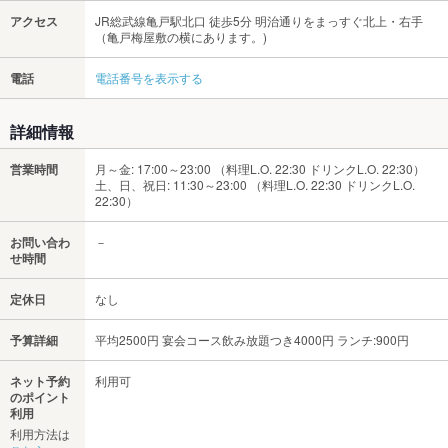
アクセス
JR総武線亀戸駅北口 徒歩5分 明治通りをまっすぐ北上・右手
（亀戸梅屋敷の横にあります。)
電話
電話番号を表示する
詳細情報
営業時間
月～金: 17:00～23:00 （料理L.O. 22:30 ドリンクL.O. 22:30）
土、日、祝日: 11:30～23:00 （料理L.O. 22:30 ドリンクL.O.
22:30）
お問い合わ
－
せ時間
定休日
なし
予算詳細
平均2500円 宴会コース飲み放題つき4000円 ランチ:900円
ネット予約
利用可
のポイント
利用
利用方法は