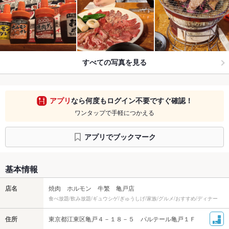
すべての写真を見る
アプリ
なら何度もログイン不要ですぐ確認！
ワンタップで手軽につかえる
アプリでブックマーク
基本情報
店名
焼肉 ホルモン 牛繁 亀戸店
食べ放題/飲み放題/ギュウシゲ/ぎゅうしげ/家族/グルメ/おすすめ/ディナー
住所
東京都江東区亀戸４－１８－５ パルテール亀戸１Ｆ