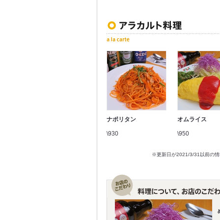
ナポリタン
オムライス
\930
\950
※更新日が2021/3/31