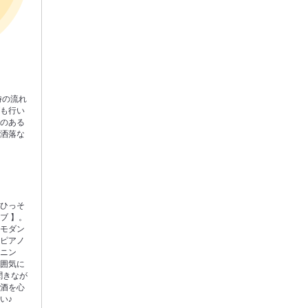
時の流れ
ブも行い
味のある
お洒落な
にひっそ
ブ 】。
のモダン
やピアノ
イニン
雰囲気に
聞きなが
お酒を心
い♪