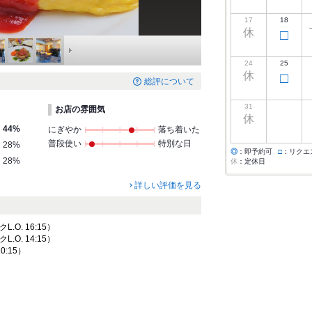
17
18
休
□
24
25
休
□
総評について
31
お店の雰囲気
休
44%
にぎやか
落ち着いた
普段使い
特別な日
28%
◎
：即予約可
□
：リクエ
28%
休
：定休日
詳しい評価を見る
クL.O. 16:15）
クL.O. 14:15）
20:15）