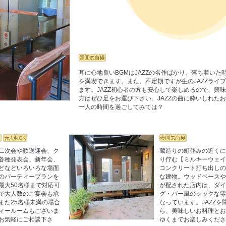
耳に心地良いBGMはJAZZの名作ばかり。落ち着いた
を満喫できます。また、不定期ですが生のJAZZライ
ます。JAZZ初心者の方も安心して楽しめるので、興
方はぜひ足をお運び下さい。JAZZの曲に酔いしれた
一人の時間を過ごしてみては？
二次会や歓送迎会、ク
蔵造りの町並みの近く
各種発表会、新年会、
り佇む【ミルキーウェイ
どなどいろいろな場面
コンクリート打ち出し
のパーティープランを
な建物。ウッドベース
最大50名様まで対応可
が配された店内は、ダ
で大人数のご宴会も承
グ・バー風のシックな
また25名様未満の場合
なっています。JAZZを
ィールームもございま
ら、美味しいお料理と
お気軽にご相談下さ
ゆくまでお楽しみくださ