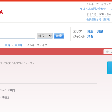
ミルキーウェイブ - 
よくある問い合わせ
ようこそ、
さん
ゲスト
会員登録する（無料）
エリア
埼玉
川越
ジャンル
洋食
玉
川越
本川越
ミルキーウェイブ
/ライブ/女子会/ママ/ビュッフェ
01～1500円
（
埼玉
）