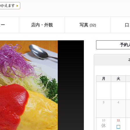
つかえます
ュー
店内・外観
写真
口
(32)
予約
月
火
3
4
10
11
休
□