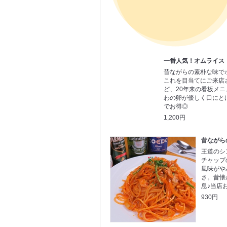
一番人気！オムライス
昔ながらの素朴な味で
これを目当てにご来店
ど、20年来の看板メ
わの卵が優しく口にと
でお得◎
1,200円
昔ながら
王道のシ
チャップ
風味がや
さ。昔懐
息♪当店
930円