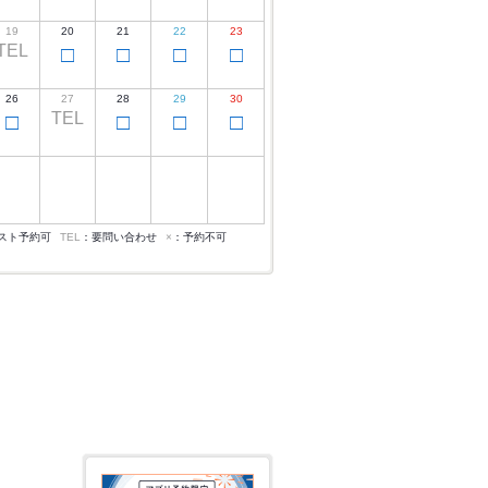
19
20
21
22
23
TEL
□
□
□
□
26
27
28
29
30
TEL
□
□
□
□
スト予約可
TEL
：要問い合わせ
×
：予約不可