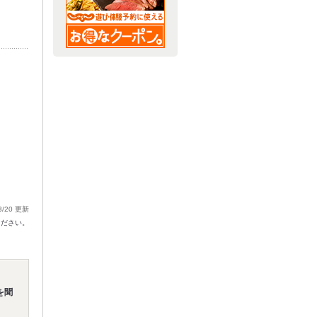
3/20 更新
ください。
を聞
】