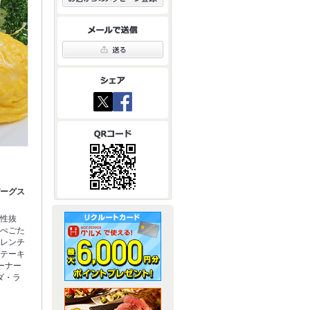
バーグス
相性抜
食べごた
フレンチ
ステーキ
ーナー
ダ・ラ