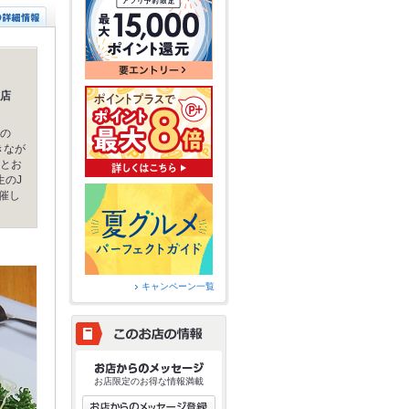
店
の
きなが
とお
生のJ
開催し
キャンペーン一覧
お店限定のお得な情報満載