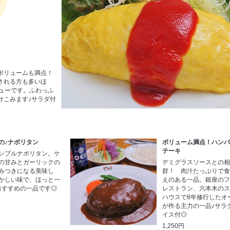
ボリュームも満点！
される方も多いほ
ニューです。ふわっふ
けこみます♪サラダ付
の♪ナポリタン
ボリューム満点！ハン
テーキ
ンプルナポリタン。ケ
の甘みとガーリックの
デミグラスソースとの
みつきになる美味し
群！ 肉汁たっぷりで
かしい味で、ほっと一
えのある一品。銀座の
おすすめの一品です◎
レストラン、六本木の
ハウスで8年修行したオ
が作る主力の一品♪サラ
イス付◎
1,250円