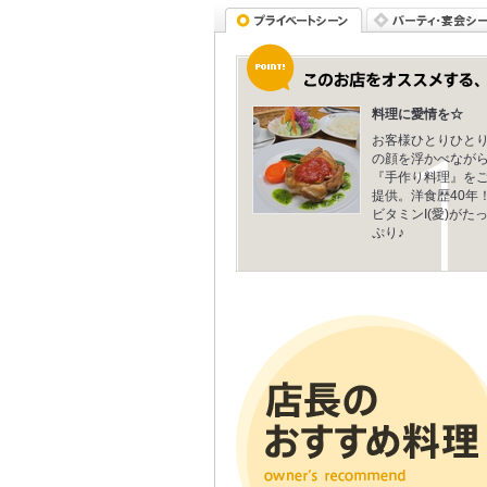
料理に愛情を☆
お客様ひとりひと
の顔を浮かべなが
『手作り料理』を
提供。洋食歴40年
ビタミンI(愛)がた
ぷり♪