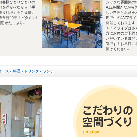
お客様ひとりひとりの
シックな雰囲気の
顔を浮かべながら『手
AZZを聞きながら
作り料理』をご提供。
しい料理とお酒を
洋食歴40年！ビタミンI
期で生のJAZZラ
(愛)がたっぷり♪
開催しております
ＡＺＺライブは多
方にお席のご予約
ただいているほど
気です！お早目に
掛けください♪
コース
料理
ドリンク
ランチ