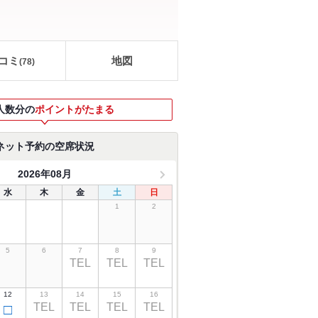
コミ
地図
(
78
)
人数分の
ポイントがたまる
ネット予約の空席状況
2026年08月
水
木
金
土
日
1
2
5
6
7
8
9
TEL
TEL
TEL
12
13
14
15
16
TEL
TEL
TEL
TEL
□