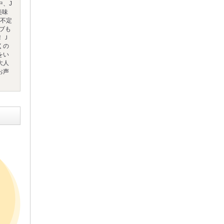
中、J
美味
♪不定
イブも
！Ｊ
くの
をい
大人
お声