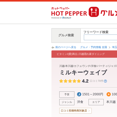
フリーワード検索
グルメ検索
前のページへ戻る
グルメ・予約情報 全国
埼
ビタミンI(愛)満点♪川越隠れ家ダイニング
川越/本川越/カフェ/ランチ/洋食/パーティ/ジャズ
ミルキーウェイブ
4.2
口コミ78件
1501～2000円
10
予算
洋食
本川越
ジャンル
エリア
口コミ投稿特典対象店