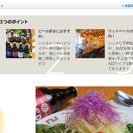
ビール好きにおすす
ウッドベースの
め♪
内！
り
ら
ハイネケンやバドワ
シックな雰囲気
ご
イザー等の海外ビー
中、JAZZを聞
！
ルや、地ビール等多
ら美味しい料理
っ
種ご用意しておりま
酒を♪不定期で
す◎
AZZライブも
ております！