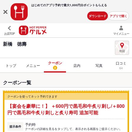
はじめてのアプリ予約で最大
1,000円分ポイントもらえる
ダウンロード
アプリで開く
お店TOP
マイメニュー
新橋 徳壽
クーポン
口コミ
トップ
メニュー
店内
写真
2
64
クーポン一覧
クーポンを使ってネット予約できます
【宴会を豪華に！】 ＋600円で黒毛和牛炙り刺し/＋800
円で黒毛和牛炙り刺しと炙り寿司 追加可能
予約時
提示条件
クーポンの詳細を見るをタップして、表示される画面をご提示ください。