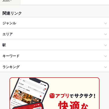
支払い
関連リンク
ジャンル
焼肉・ホルモン
エリア
焼肉
新橋
駅
銀座・有楽町・新橋・築地・月島 × 焼肉・ホルモン
新橋 × 焼肉・ホルモン
汐留駅
キーワード
銀座・有楽町・新橋・築地・月島 × 焼肉
新橋 × 焼肉
新橋駅
ランキング
ビビンバ
石焼きビビンバ
冷麺
新橋駅 × 焼肉・ホルモン
東京
虎ノ門駅
東京のグルメランキング
新橋駅 × 焼肉
東京 × 焼肉・ホルモン
東京の焼肉・ホルモンランキング
東京 × 焼肉
銀座・有楽町・新橋・築地・月島のグルメランキング