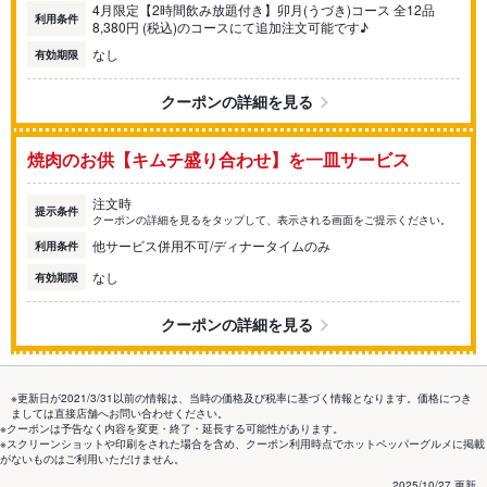
4月限定【2時間飲み放題付き】卯月(うづき)コース 全12品
利用条件
8,380円 (税込)のコースにて追加注文可能です♪
なし
有効期限
クーポンの詳細を見る
焼肉のお供【キムチ盛り合わせ】を一皿サービス
注文時
提示条件
クーポンの詳細を見るをタップして、表示される画面をご提示ください。
他サービス併用不可/ディナータイムのみ
利用条件
なし
有効期限
クーポンの詳細を見る
※更新日が2021/3/31以前の情報は、当時の価格及び税率に基づく情報となります。価格につき
ましては直接店舗へお問い合わせください。
※クーポンは予告なく内容を変更・終了・延長する可能性があります。
※スクリーンショットや印刷をされた場合を含め、クーポン利用時点でホットペッパーグルメに掲載
がないものはご利用いただけません。
2025/10/27 更新