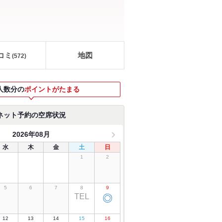
コミ
地図
(
572
)
人数分の
ポイントがたまる
ネット予約の空席状況
2026年08月
水
木
金
土
日
1
2
5
6
7
8
9
TEL
◎
12
13
14
15
16