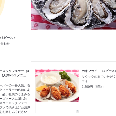
＜8ピース＞
り合わせ
ーロックフェラー（4
カキフライ （4ピース)
《人気No.1 メニュ
サクサクの衣でいただ
ライ
ーバーの一番人気。石
1,200円（税込）
クフェラーの名前にあ
一品。牡蠣のうまみを
ーズソースに閉じ込
スターロックフェラ
ブンで焼き上げた濃厚
をお楽しみください