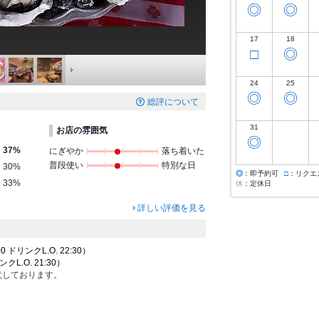
◎
◎
17
18
□
◎
24
25
◎
◎
総評について
31
お店の雰囲気
◎
37%
にぎやか
落ち着いた
普段使い
特別な日
30%
◎
：即予約可
□
：リクエ
33%
休
：定休日
詳しい評価を見る
0 ドリンクL.O. 22:30）
ンクL.O. 21:30）
用意しております。