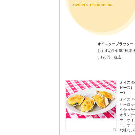
オイスタープラッター
おすすめ生牡蠣4種盛
5,120円（税込）
オイスタ
ピース） 
ー》
オイスタ
油王ロッ
やかった
オランデ
め、オイ
ー。オー
な味わい