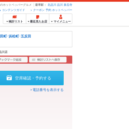
予約のホットペッパーグルメ
最寄駅：
北品川
品川
泉岳寺
コンテンツガイド
クーポン 予約 ホットペッパー
検討リスト
最近見たお店
マイメニュー
･田町･浜松町･五反田
品川店
空席確認・予約する
電話番号を表示する