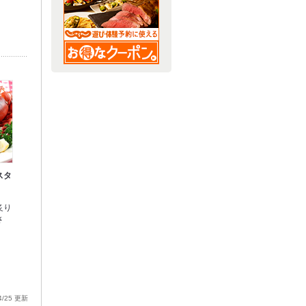
スタ
炙り
さ
。
4/25 更新