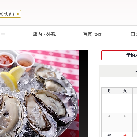
つかえます
ュー
店内・外観
写真
口
(243)
予約
月
火
3
4
10
11