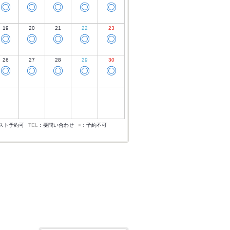
◎
◎
◎
◎
◎
19
20
21
22
23
◎
◎
◎
◎
◎
26
27
28
29
30
◎
◎
◎
◎
◎
スト予約可
TEL
：要問い合わせ
×
：予約不可