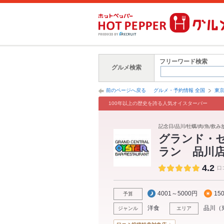
フリーワード検索
グルメ検索
前のページへ戻る
グルメ・予約情報 全国
東
100年以上の歴史を誇る人気オイスターバー
記念日/品川/牡蠣/肉/魚/飲
グランド・
ラン 品川
4.2
口
4001～5000円
15
予算
洋食
品川
（
ジャンル
エリア