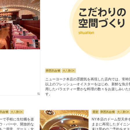
ニューヨーク本店の雰囲気を再現した店内では、常時1
以上のフレッシュ―オイスターをはじめ、新鮮な魚介
用したバラエティー豊かな料理の数々をお楽しみいた
す。
ーで手軽に生牡蠣を楽
NY本店のドーム型天井
ウ・バーや、開放的な
ままに再現したダイニ
もご用意。デート・女
末は早めのご予約をオ