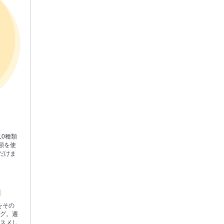
0種類
類を使
だけま
をその
ング。週
ススメし