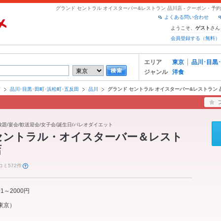
グランド セントラル オイスターバー&レストラン 品川店 - クーポン・
よくある問い合わせ
ようこそ、
さん
ゲスト
会員登録する（無料）
エリア
東京
品川･目黒
ジャンル
洋食
京
品川･目黒･田町･浜松町･五反田
品川
グランド セントラル オイスターバー&レストラン 
み放題/宴会/歓送迎会/女子会/誕生日/パレオダイエット
セントラル・オイスターバー＆レスト
店
コミ572件
01～2000円
東京
）