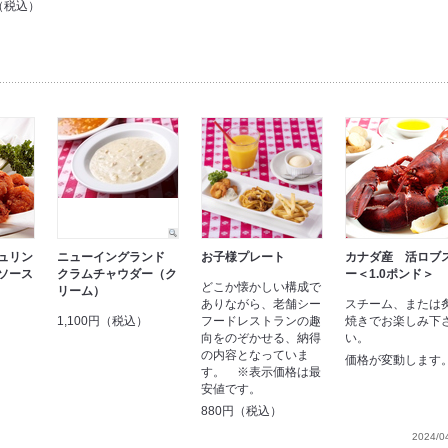
円（税込）
ュリン
ニューイングランド
お子様プレート
カナダ産 活ロブ
ソース
クラムチャウダー（ク
ー＜1.0ポンド＞
どこか懐かしい構成で
リーム）
）
ありながら、老舗シー
スチーム、または
1,100円（税込）
フードレストランの趣
焼きでお楽しみ下
向をのぞかせる、納得
い。
の内容となっていま
価格が変動します
す。 ※表示価格は最
安値です。
880円（税込）
2024/0