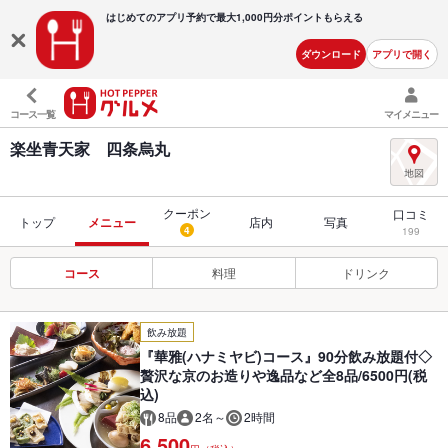
はじめてのアプリ予約で最大
1,000円分ポイントもらえる
ダウンロード
アプリで開く
コース一覧
マイメニュー
楽坐青天家 四条烏丸
クーポン
口コミ
トップ
メニュー
店内
写真
4
199
コース
料理
ドリンク
飲み放題
『華雅(ハナミヤビ)コース』90分飲み放題付◇
贅沢な京のお造りや逸品など全8品/6500円(税
込)
8品
2名～
2時間
6,500