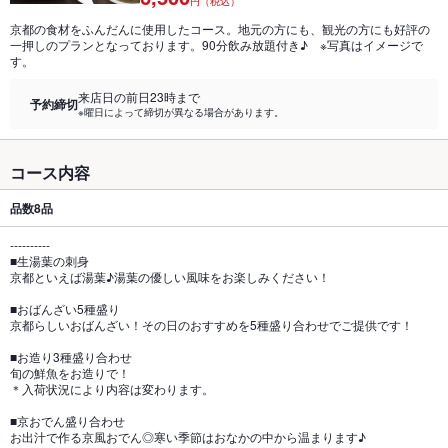
円（税込）
京都の食材をふんだんに使用したコース。地元の方にも、観光の方にも好評の
一押しのプランとなっております。90分飲み放題付き♪ ※写真はイメージで
す。
来店日の前日23時まで
予約締切
※曜日によって締切が異なる場合があります。
コース内容
品数
8品
----------
■生湯葉の刺身
京都といえば湯葉♪湯葉の優しい風味をお楽しみください！
■おばんざい5種盛り
京都らしいおばんざい！その日のおすすめを5種盛り合わせでご提供です！
■お造り3種盛り合わせ
旬の鮮魚をお造りで！
＊入荷状況により内容は変わります。
■京おでん盛り合わせ
お出汁で作る京風おでん◎寒い季節はおなかの中から温まります♪