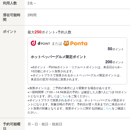
利用人数
2名～
滞在可能時
2時間
間
ポイント
250
最大
ポイント×予約人数
または
50
ポイント
ホットペッパーグルメ限定ポイント
200
ポイント
※dポイント・Pontaポイント・リクルートポイントは、来店日から6～
10日後にポイント加算されます。
※ポイントプラスで加算されるホットペッパーグルメ限定ポイントは、
来店日の翌月15日頃に加算されます。
※加算ポイントは、ご予約の条件により変動する場合があります。
※一部時間帯（7:00～14:59来店の予約）は確定した人数1人につき10ポイン
トとなります。詳しくは
こちら
をご覧ください。
※ポイントプラスで加算されるポイントは、ホットペッパーグルメ限定ポイ
ントになります。対象日時の予約で、予約日が翌々月末までのご来店がポイ
ント加算の対象となります。加算ポイントに関する詳細は
こちら
をご確認く
ださい。
予約可能曜
月～日・祝日・祝前日
日