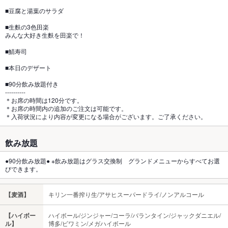
■豆腐と湯葉のサラダ
■生麩の3色田楽
みんな大好き生麩を田楽で！
■鯖寿司
■本日のデザート
■90分飲み放題付き
----------
＊お席の時間は120分です。
＊お席の時間内の追加のご注文は可能です。
＊入荷状況により内容が変更になる場合がございます。ご了承ください。
飲み放題
●90分飲み放題● ※飲み放題はグラス交換制 グランドメニューからすべてお選
びできます。
【麦酒】
キリン一番搾り生/アサヒスーパードライ/ノンアルコール
【ハイボー
ハイボール/ジンジャー/コーラ/バランタイン/ジャックダニエル/
ル】
博多/ビワミン/メガハイボール