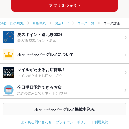
御池・四条烏丸
四条烏丸
お店TOP
コース一覧
コース詳細
夏のポイント還元祭2026
最大15,000ポイント還元
ホットペッパーグルメについて
マイルがたまるお店特集！
マイルがたまるお店をご紹介
今日明日予約できるお店
急ぎの飲み会でもネット予約OK！
ホットペッパーグルメ掲載申込み
よくある問い合わせ
プライバシーポリシー
利用規約