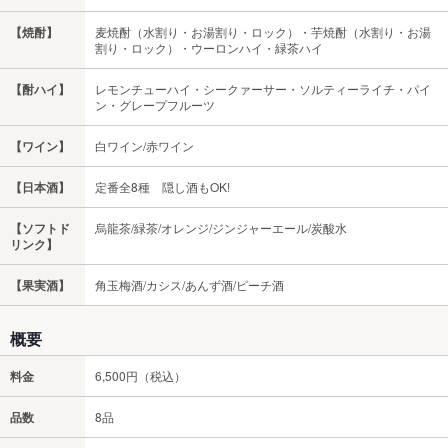
【焼酎】
麦焼酎（水割り・お湯割り・ロック）・芋焼酎（水割り・お湯
割り・ロック）・ウーロンハイ・緑茶ハイ
【酎ハイ】
レモンチューハイ・シークァーサー・ソルティーライチ・パイ
ン・グレープフルーツ
【ワイン】
白ワイン/赤ワイン
【日本酒】
定番全8種 隠し酒もOK!
【ソフトド
烏龍茶/緑茶/オレンジ/ジンジャーエール/炭酸水
リンク】
【果実酒】
角玉梅酒/カシス/あんず酒/ピーチ酒
概要
料金
6,500円（税込）
品数
8品