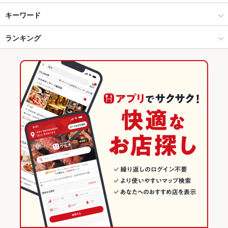
近江屋 草津
烏丸御池・四条烏丸 × 居酒屋
四条烏丸 × 居酒屋
烏丸駅
キーワード
串かつハレルヤ
烏丸御池・四条烏丸 × 和風
四条烏丸 × 和風
京都河原町駅
ランキング
からあげ
お茶漬け
馬刺し
カキ料理・オイスター
刺身
あん肝
フライドポテト
ウインナー
湯葉料理
すき焼き
うどん
天ぷら
烏丸駅 × 居酒屋
四条烏丸 × 和食
四条駅
京都のグルメランキング
おでん
牛すじ
おばんざい
つくね
デザート
アヒージョ
馬肉
烏丸駅 × 和風
四条烏丸 × 寿司
京都の居酒屋ランキング
和食
京都
烏丸御池・四条烏丸のグルメランキング
寿司
京都 × 居酒屋
烏丸御池・四条烏丸の居酒屋ランキング
烏丸御池・四条烏丸 × 和食
京都 × 和風
四条烏丸のグルメランキング
烏丸御池・四条烏丸 × 寿司
京都 × 和食
四条烏丸の居酒屋ランキング
烏丸駅 × 和食
京都 × 寿司
烏丸駅 × 寿司