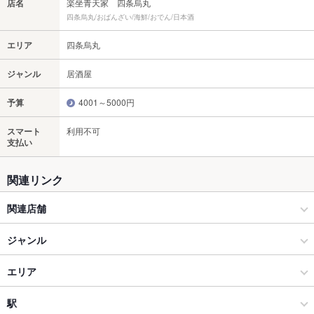
店名
楽坐青天家 四条烏丸
四条烏丸/おばんざい/海鮮/おでん/日本酒
エリア
四条烏丸
ジャンル
居酒屋
予算
4001～5000円
スマート
利用不可
支払い
関連リンク
関連店舗
焼鳥・串焼き居酒屋 青天家（ハレルヤ） 京都山科
ジャンル
貸切×宴会×デート×肉バル 十八（トッパチ） 大津
居酒屋
エリア
スペイン料理 Bistro bar あずき 京都山科
和風
四条烏丸
駅