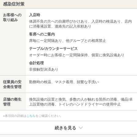
感染症対策
お客様への
入店時
取り組み
体調不良の方への自粛呼びかけあり、入店時の検温あり、店内
に消毒液設置、連絡先の記入依頼あり
客席へのご案内
席毎に一定間隔あり、他グループとの相席禁止
テーブル/カウンターサービス
オーダー時にお客様と一定間隔保持、個室に換気設備あり
会計処理
非接触型決済あり
従業員の安
勤務時の検温、マスク着用、頻繁な手洗い
全衛生管理
店舗の衛生
換気設備の設置と換気、多数の人が触れる箇所の消毒、備品/卓
管理
上設置物の消毒、トイレのハンドドライヤーの使用中止
※各項目の詳細は
こちら
をご確認ください。
続きを見る