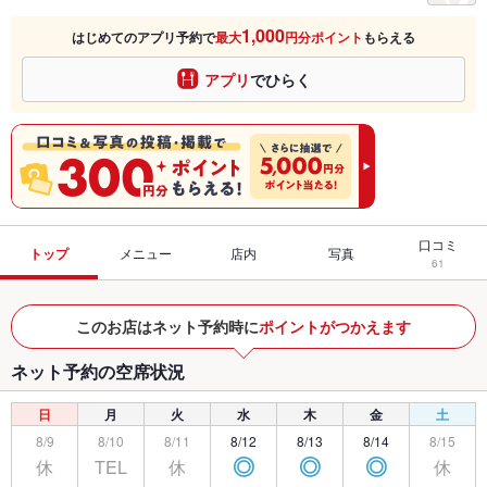
1,000
はじめてのアプリ予約で
最大
円分ポイント
もらえる
アプリ
でひらく
口コミ
トップ
メニュー
店内
写真
61
このお店はネット予約時に
ポイントがつかえます
ネット予約の空席状況
日
月
火
水
木
金
土
8/9
8/10
8/11
8/12
8/13
8/14
8/15
休
TEL
休
休
◎
◎
◎