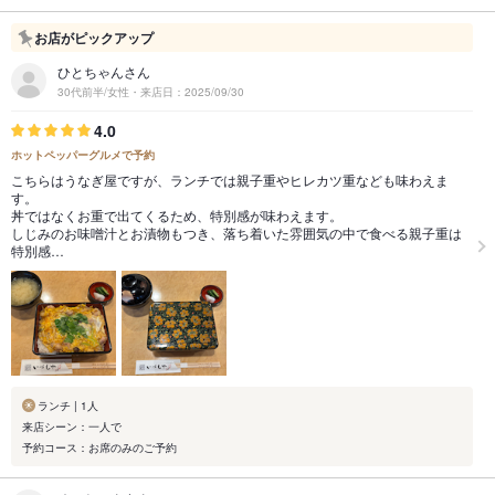
お店がピックアップ
ひとちゃんさん
30代前半/女性・来店日：2025/09/30
4.0
ホットペッパーグルメで予約
こちらはうなぎ屋ですが、ランチでは親子重やヒレカツ重なども味わえま
す。
丼ではなくお重で出てくるため、特別感が味わえます。
しじみのお味噌汁とお漬物もつき、落ち着いた雰囲気の中で食べる親子重は
特別感…
ランチ | 1人
来店シーン：一人で
予約コース：お席のみのご予約