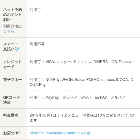
ネット予約
利用可
のポイント
利用
利用方法は
こちら
スマート
利用不可
支払い
クレジット
利用可 ：VISA､マスター､アメックス､DINERS､JCB､Discover
カード
電子マネー
利用可 ：楽天Edy､WAON､Suica､PASMO､nanaco､ICOCA､iD､
QUICPay
QRコード
利用可 ：PayPay、楽天ペイ、d払い、au PAY、メルペイ
決済
料金備考
2019年10月1日より全メニュー消費税は10％に変更させて頂き
ます
お店のHP
https://izumoyakandahonten.owst.jp/