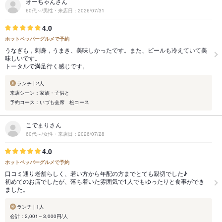
オーちゃんさん
60代～/男性・来店日：2026/07/31
4.0
ホットペッパーグルメで予約
うなぎも，刺身，うまき、美味しかったです。また、ビールも冷えていて美
味しいです。
トータルで満足行く感じです。
ランチ | 2人
来店シーン：家族・子供と
予約コース：いづも会席 松コース
こでまりさん
60代～/女性・来店日：2026/07/28
4.0
ホットペッパーグルメで予約
口コミ通り老舗らしく、若い方から年配の方までとても親切でした♪
初めてのお店でしたが、落ち着いた雰囲気で1人でもゆったりと食事ができ
ました。
ランチ | 1人
会計：2,001～3,000円/人