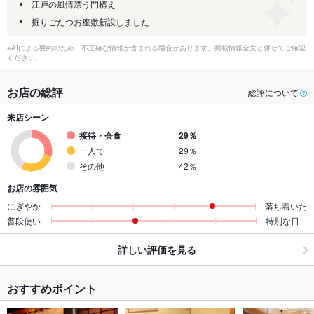
江戸の風情漂う門構え
掘りごたつお座敷新設しました
※AIによる要約のため、不正確な情報が含まれる場合があります。掲載情報全文と併せてご確認
ください。
お店の総評
総評について
来店シーン
接待・会食
29％
一人で
29％
その他
42％
お店の雰囲気
にぎやか
落ち着いた
普段使い
特別な日
詳しい評価を見る
おすすめポイント