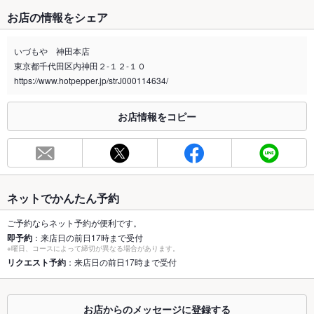
たばこ
お店の情報をシェア
禁煙・喫煙
全席禁煙
※ランチ・ディナーとも全面禁煙となります。
いづもや 神田本店
東京都千代田区内神田２-１２-１０
喫煙専用室
なし
https://www.hotpepper.jp/strJ000114634/
※2020年4月1日～受動喫煙対策に関する法律が施行されています。正しい情報はお店へお問い
合わせください。
お店情報をコピー
お席
総席数
58席((各種取り揃えております))
最大宴会収
50人(((詳しくはお問い合わせ下さい。))
容人数
ネットでかんたん予約
個室
あり ：８名個室×２部屋
ご予約ならネット予約が便利です。
即予約
：来店日の前日17時まで受付
※曜日、コースによって締切が異なる場合があります。
座敷
あり ：４名テーブル×４つ。ディナータイムは個室使用になり
リクエスト予約
：来店日の前日17時まで受付
ます。
掘りごたつ
あり
お店からのメッセージに登録する