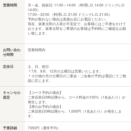
営業時間
月～金、祝前日: 11:00～14:00 （料理L.O. 14:00 ドリンクL.O.
14:00）
17:00～22:00 （料理L.O. 21:00 ドリンクL.O. 21:00）
予約が取れない場合は直接お店にお電話ください。
現在、坂東太郎の入荷が不安定で、お客様にはご不便をかけて
おります。坂東太郎をご希望のお客様は予約時にご確認をお願
い致します。
お問い合わ
営業時間内
せ時間
定休日
土、日、祝日
＊7月、8月、12月の土曜日は営業いたします。
＊その他の月の土曜日のご宴会・ご会食の予約は電話にてご相
談に応じます。
キャンセル
【コース予約の場合】
規定
ご来店前日0時以降から、コース料金の100%（1名あたり）が
発生します。
【席のみ予約の場合】
ご来店前日0時以降から、1,000円（1名あたり）が発生しま
す。
予算詳細
7350円（通常平均）