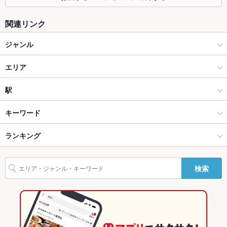
カウンター
なし
関連リンク
ソファー
なし
ジャンル
テラス席
なし
和食
貸切
エリア
貸切不可 ：詳しくはお問い合わせ下さい。
設備
日本料理・懐石・割烹
神田
駅
Wi-Fi
あり
神田・神保町・秋葉原・御茶ノ水 × 和食
神田 × 和食
淡路町駅
キーワード
バリアフリ
なし ：ご不便がありましたらスタッフまでお声かけください。
ー
神田・神保町・秋葉原・御茶ノ水 × 日本料理・懐石・割烹
神田 × 日本料理・懐石・割烹
大手町駅
ランキング
からあげ
うなぎ
駐車場
なし ：お近くの有料駐車場をご利用下さい。
神田駅 × 和食
東京
神田駅
東京のグルメランキング
検索
TV・プロジ
あり
神田駅 × 日本料理・懐石・割烹
東京 × 和食
東京の和食ランキング
ェクタ
その他設備
少人数のお客様でも個室のご利用可能です。お気軽にお尋ね下
東京 × 日本料理・懐石・割烹
東京の日本料理・懐石・割烹ランキング
さい。
神田・神保町・秋葉原・御茶ノ水のグルメランキング