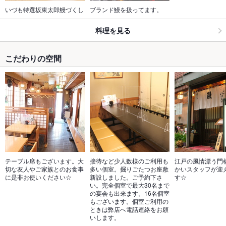
いづも特選坂東太郎鰻づくし
ブランド鰻を扱ってます。
料理を見る
こだわりの空間
テーブル席もございます。大
接待など少人数様のご利用も
江戸の風情漂う門
切な友人やご家族とのお食事
多い個室。掘りごたつお座敷
かいスタッフが迎
に是非お使いください☆
新設しました。ご予約下さ
す☆
い。完全個室で最大30名まで
の宴会も出来ます。16名個室
もございます。個室ご利用の
ときは弊店へ電話連絡をお願
いします。