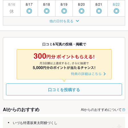
8/16
8/17
8/18
8/19
8/20
8/21
8/22
休
◎
◎
◎
◎
◎
◎
8/23
8/24
8/25
8/26
8/27
8/28
8/29
他の日付を見る
休
休
◎
◎
◎
◎
◎
8/30
8/31
9/1
9/2
9/3
9/4
9/5
休
休
◎
◎
◎
◎
◎
口コミ&写真の投稿・掲載で
9/6
9/7
9/8
9/9
9/10
9/11
9/12
休
休
◎
◎
◎
◎
◎
口コミを投稿する
AIからのおすすめ
AIからのおすすめについて
いづも特選坂東太郎鰻づくし