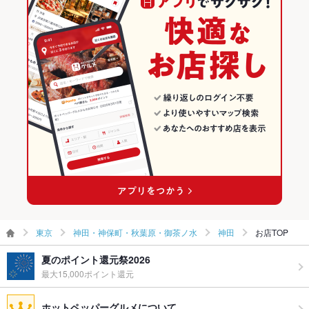
その他
飲み放題
あり ：3名様以上でコースご注文の方のみ（2時間）
神田・神保町・秋葉原・御茶ノ水の和食ランキング
食べ放題
なし ：こだわりの食材をひとつひとつ料理人が調理したものを
神田・神保町・秋葉原・御茶ノ水の日本料理・懐石・割烹ランキ
提供しておりますので、食べ放題は行っておりません。
ング
お酒
焼酎充実、日本酒充実、ワイン充実
神田のグルメランキング
お子様連れ
お子様連れOK ：お子様連れ大歓迎です。ご家族でもゆったり
神田の和食ランキング
お食事可能です！
ウェディン
詳しくは店舗までお問い合わせください。
神田の日本料理・懐石・割烹ランキング
グパーティ
ー二次会
備考
不明点等、お気軽に店舗へご相談下さい。
東京
神田・神保町・秋葉原・御茶ノ水
神田
お店TOP
夏のポイント還元祭2026
最大15,000ポイント還元
ホットペッパーグルメについて