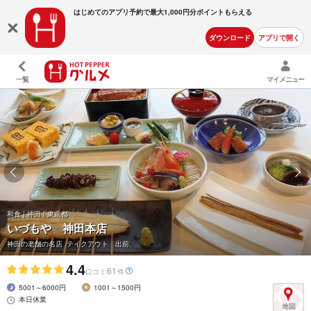
はじめてのアプリ予約で最大
1,000円分ポイントもらえる
ダウンロード
アプリで開く
一覧
マイメニュー
和食 | 神田 | 東京都
いづもや 神田本店
神田の老舗の名店 テイクアウト 出前
4.4
61
口コミ
件
5001～6000円
1001～1500円
本日休業