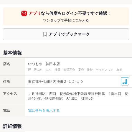
アプリ
なら何度もログイン不要ですぐ確認！
ワンタップで手軽につかえる
アプリでブックマーク
基本情報
店名
いづもや 神田本店
鰻 天ぷら ふぐ 神田 歓送迎会 宴会 接待 テイクアウト 出前
住所
東京都千代田区内神田２-１２-１０
アクセス
ＪＲ神田駅 西口 徒歩3分/地下鉄銀座線神田駅 1番出口 徒
歩4分/地下鉄淡路町駅 A4出口 徒歩5分
電話
電話番号を表示する
詳細情報