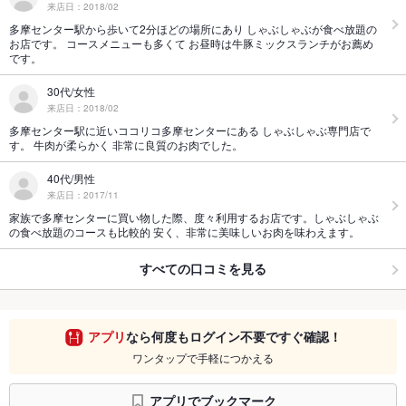
来店日：2018/02
多摩センター駅から歩いて2分ほどの場所にあり しゃぶしゃぶが食べ放題の
お店です。 コースメニューも多くて お昼時は牛豚ミックスランチがお薦め
です。
30代/女性
来店日：2018/02
多摩センター駅に近いココリコ多摩センターにある しゃぶしゃぶ専門店で
す。 牛肉が柔らかく 非常に良質のお肉でした。
40代/男性
来店日：2017/11
家族で多摩センターに買い物した際、度々利用するお店です。しゃぶしゃぶ
の食べ放題のコースも比較的 安く、非常に美味しいお肉を味わえます。
すべての口コミを見る
アプリ
なら何度もログイン不要ですぐ確認！
ワンタップで手軽につかえる
アプリでブックマーク