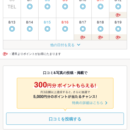
TEL
◎
◎
◎
◎
◎
◎
8/13
8/14
8/15
8/16
8/17
8/18
8/19
◎
◎
◎
◎
◎
◎
◎
8/20
8/21
8/22
8/23
8/24
8/25
8/26
他の日付を見る
◎
◎
◎
◎
◎
◎
◎
：通常よりポイントがお得にたまります
8/27
8/28
8/29
8/30
8/31
9/1
9/2
口コミ&写真の投稿・掲載で
◎
◎
◎
◎
◎
◎
◎
9/3
9/4
9/5
9/6
9/7
9/8
9/9
◎
◎
◎
◎
◎
◎
◎
口コミを投稿する