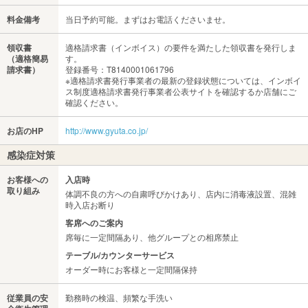
料金備考
当日予約可能。まずはお電話くださいませ。
領収書
適格請求書（インボイス）の要件を満たした領収書を発行しま
（適格簡易
す。
請求書）
登録番号：T8140001061796
※適格請求書発行事業者の最新の登録状態については、インボイ
ス制度適格請求書発行事業者公表サイトを確認するか店舗にご
確認ください。
お店のHP
http://www.gyuta.co.jp/
感染症対策
お客様への
入店時
取り組み
体調不良の方への自粛呼びかけあり、店内に消毒液設置、混雑
時入店お断り
客席へのご案内
席毎に一定間隔あり、他グループとの相席禁止
テーブル/カウンターサービス
オーダー時にお客様と一定間隔保持
従業員の安
勤務時の検温、頻繁な手洗い