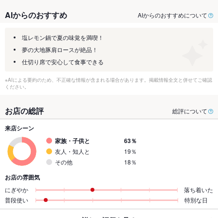
AIからのおすすめ
AIからのおすすめについて
塩レモン鍋で夏の味覚を満喫！
夢の大地豚肩ロースが絶品！
仕切り席で安心して食事できる
※AIによる要約のため、不正確な情報が含まれる場合があります。掲載情報全文と併せてご確認
ください。
お店の総評
総評について
来店シーン
家族・子供と
63％
友人・知人と
19％
その他
18％
お店の雰囲気
にぎやか
落ち着いた
普段使い
特別な日