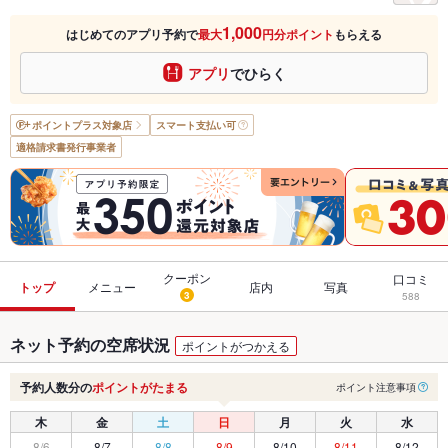
1,000
はじめてのアプリ予約で
最大
円分ポイント
もらえる
アプリ
でひらく
ポイントプラス
対象店
スマート支払い可
適格請求書発行事業者
クーポン
口コミ
トップ
メニュー
店内
写真
3
588
ネット予約の空席状況
ポイントがつかえる
予約人数分の
ポイントがたまる
ポイント注意事項
木
金
土
日
月
火
水
8/6
8/7
8/8
8/9
8/10
8/11
8/12