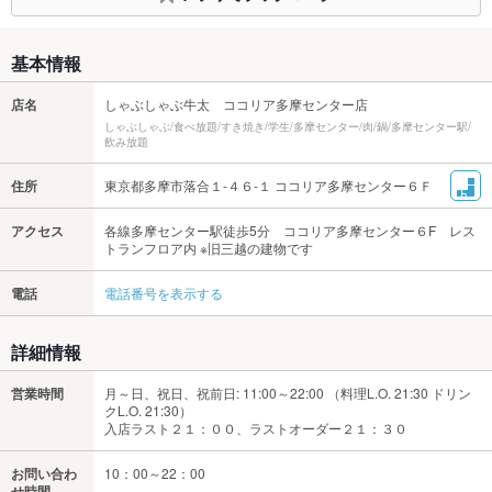
基本情報
店名
しゃぶしゃぶ牛太 ココリア多摩センター店
しゃぶしゃぶ/食べ放題/すき焼き/学生/多摩センター/肉/鍋/多摩センター駅/
飲み放題
住所
東京都多摩市落合１‐４６‐１ ココリア多摩センター６Ｆ
アクセス
各線多摩センター駅徒歩5分 ココリア多摩センター６F レス
トランフロア内 ※旧三越の建物です
電話
電話番号を表示する
詳細情報
営業時間
月～日、祝日、祝前日: 11:00～22:00 （料理L.O. 21:30 ドリン
クL.O. 21:30）
入店ラスト２１：００、ラストオーダー２１：３０
お問い合わ
10：00～22：00
せ時間