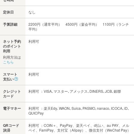
定休日
なし
予算詳細
2200円（通常平均） 4500円（宴会平均） 1100円（ランチ
平均）
ネット予約
利用可
のポイント
利用
利用方法は
こちら
スマート
利用可
支払い
クレジット
利用可 ：VISA､マスター､アメックス､DINERS､JCB､銀聯
カード
電子マネー
利用可 ：楽天Edy､WAON､Suica､PASMO､nanaco､ICOCA､iD､
QUICPay
QRコード
利用可 ：COIN＋、PayPay、楽天ペイ、d払い、au PAY、メル
決済
ペイ、FamiPay、支付宝（Alipay）、微信支付（WeChat Pay）