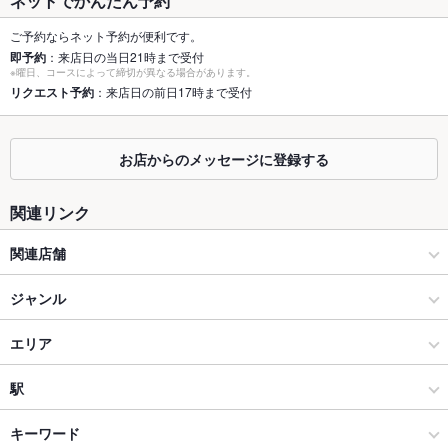
ネットでかんたん予約
個室
あり ：扉の閉まる個室はございませんが、個室っぽいお席はあ
ご予約ならネット予約が便利です。
ります！汗
即予約
：来店日の当日21時まで受付
※曜日、コースによって締切が異なる場合があります。
座敷
リクエスト予約
：来店日の前日17時まで受付
なし ：座敷はございません
掘りごたつ
なし ：掘りごたつはございません
お店からのメッセージに登録する
カウンター
なし ：お一人様からご利用頂けるお席をご用意しております
関連リンク
ソファー
あり ：多種多様のお席をご用意しております。
関連店舗
テラス席
なし ：テラスは御座いませんが、悪天候でも安心の室内で、ご
宴会をお楽しみ下さい。
しゃぶしゃぶ牛太
ジャンル
貸切
貸切可 ：貸切詳細は店舗までお問い合わせ下さい。
しゃぶしゃぶ牛太 相模大野ステーションスクエア店
居酒屋
エリア
設備
Wi-Fi
なし
しゃぶしゃぶ牛太 横須賀店
和風
多摩センター
駅
バリアフリ
あり ：店内段差はございません。またお声かけ頂ければスタッ
しゃぶしゃぶ牛太 松戸店
多摩センター・南大沢 × 居酒屋
多摩センター × 居酒屋
小田急多摩センター駅
キーワード
ー
フがお手伝いさせて頂きます。