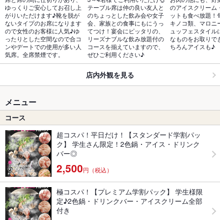
ゆっくりご安心してお召し上
テーブル席は仲の良い友人と
のアイスクリーム
がりいただけます♪靴を脱が
のちょっとした飲み会や女子
ットも食べ放題！
ないタイプのお席になります
会、家族との食事にもにうっ
キノコ類、マロニ
ので女性のお客様に人気♪ゆ
てつけ！宴会にピッタリの、
ュッフェスタイル
ったりとした空間なので合コ
リーズナブルな飲み放題付の
なものをお取りで
ンやデートでの使用が多い人
コースを揃えていますので、
ちろんアイスも♪
気席。全席禁煙です。
ぜひご利用ください♪
店内外観を見る
メニュー
コース
超コスパ！平日だけ！【スタンダード学割パッ
ク】 学生さん限定！2色鍋・アイス・ドリンク
バー◎
2,500
円（税込）
極コスパ！【プレミアム学割パック】 学生様限
定♪2色鍋・ドリンクバー・アイスクリーム全部
付き