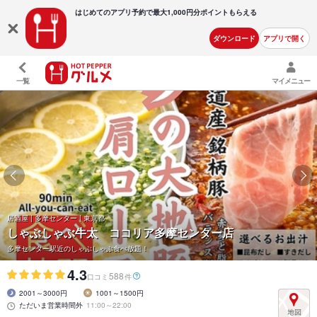
はじめてのアプリ予約で最大
1,000円分ポイントもらえる
ダウンロード
アプリで開く
一覧
マイメニュー
居酒屋 | 多摩センター | 東京都
しゃぶしゃぶ牛太 ココリア多摩センター店
多摩センター駅近のしゃぶしゃぶ食べ放題！
4.3
588
口コミ
件
2001～3000円
1001～1500円
ただいま営業時間外
11:00～22:00