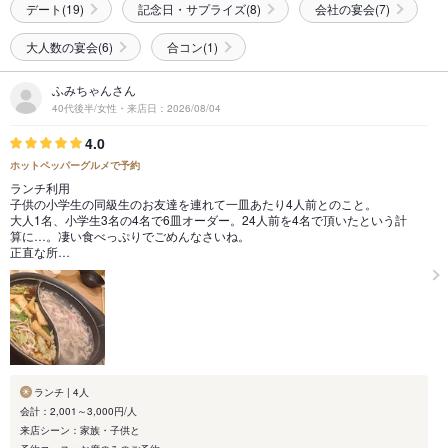
デート(19)
記念日・サプライズ(8)
会社の宴会(7)
大人数の宴会(6)
合コン(1)
ふみちゃんさん
40代後半/女性・来店日：2026/08/04
4.0
ホットペッパーグルメで予約
ランチ利用
子供の小学生の同級生のお友達を連れて一皿あたり4人前とのこと。
大人1名、小学生3名の4名で6皿オーダー。24人前を4名で頂いたという計
算に…。凄い食べっぷりでごめんなさいね。
正直な所…
ランチ | 4人
会計：2,001～3,000円/人
来店シーン：家族・子供と