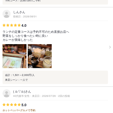
予約コース：お席のみのご予約
しんさん
投稿日：2026/08/01
4.0
ランチの定量コースは予約不可のため直接お店へ
野菜をしっかり食べたい時に良い
カレーが美味しかった
会計：1,501～2,000円/人
来店シーン：一人で
( ル▽ル)さん
40代後半/女性・来店日：2026/07/29・2回の投稿
5.0
ホットペッパーグルメで予約