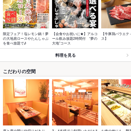
限定フェア！塩レモン鍋！夢
【会食やお祝いに★】アルコ
【牛豚鶏バラエテ
の大地肩ロースやたんしゃぶ
ール飲み放題2時間付　“夢の
ス】
を食べ放題で♪
大地”コース
料理を見る
こだわりの空間
席と席の間に仕切りがあり、
3～4名様でご利用いただける
お肉の他にも、野