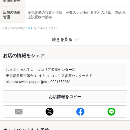
全衛生管理
店舗の衛生
換気設備の設置と換気、多数の人が触れる箇所の消毒、備品/卓
管理
上設置物の消毒
※各項目の詳細は
こちら
をご確認ください。
続きを見る
たばこ
お店の情報をシェア
禁煙・喫煙
全席禁煙
全面禁煙になりました。
しゃぶしゃぶ牛太 ココリア多摩センター店
東京都多摩市落合１‐４６‐１ ココリア多摩センター６Ｆ
喫煙専用室
なし
https://www.hotpepper.jp/strJ000165206/
※2020年4月1日～受動喫煙対策に関する法律が施行されています。正しい情報はお店へお問い
合わせください。
お店情報をコピー
お席
総席数
22席(MAX110名様まで可)
最大宴会収
94人(着席時)
容人数