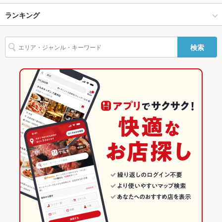
しゃぶしゃぶ但馬屋 浦和パルコ店
多摩センター・南大沢 × 和風
多摩センター × 和風
京王多摩センター駅
ランキング
しゃぶしゃぶ
うどん
駐車場
あり ：100台(共用) 1000円以上のご利用で3時間まで無料。詳
細は施設公式ＨＰをご覧ください。
しゃぶしゃぶ但馬屋 ヤエチカ店
京王多摩センター駅 × 居酒屋
多摩センター × 和食
多摩センター駅
東京のグルメランキング
英語メニュ
あり
検索
ー
焼肉 但馬屋多摩センター店
京王多摩センター駅 × 和風
多摩センター × しゃぶしゃぶ・すき焼き
東京の居酒屋ランキング
その他設備
－
しゃぶしゃぶ但馬屋 新百合ヶ丘店 エルミロード内
和食
東京
多摩センター・南大沢のグルメランキング
その他
しゃぶしゃぶ但馬屋 浅草ROX・3G店
しゃぶしゃぶ・すき焼き
東京 × 居酒屋
多摩センター・南大沢の居酒屋ランキング
飲み放題
あり ：ランチのドリンクバーは追加180円でご利用いただけま
す。ディナーはドリンクバー料金込みの価格です！
しゃぶしゃぶ但馬屋 さいたま新都心コクーン店
多摩センター・南大沢 × 和食
東京 × 和風
多摩センターのグルメランキング
食べ放題
あり ：ランチ・ディナー共にお肉食べ放題あり
しゃぶしゃぶ但馬屋 イクスピアリ店
多摩センター・南大沢 × しゃぶしゃぶ・すき焼き
東京 × 和食
多摩センターの居酒屋ランキング
お子様連れ
お子様連れOK ：お子様価格ございます⇒小学生価格・幼児価
格を御確認ください
京王多摩センター駅 × 和食
東京 × しゃぶしゃぶ・すき焼き
その他の関連店舗
ウェディン
不適。
京王多摩センター駅 × しゃぶしゃぶ・すき焼き
グパーティ
ー二次会
お祝い・サ
可