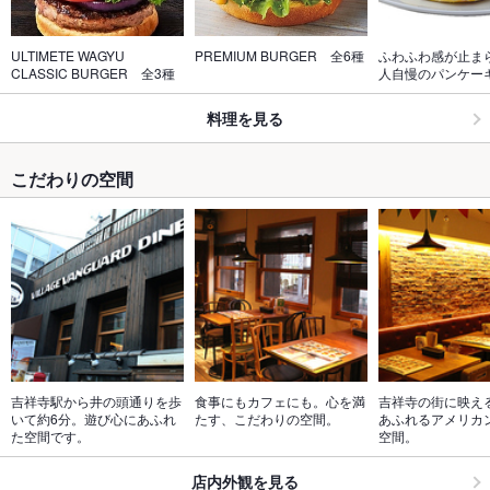
ULTIMETE WAGYU 
PREMIUM BURGER　全6種
ふわふわ感が止ま
CLASSIC BURGER　全3種
人自慢のパンケー
料理を見る
こだわりの空間
吉祥寺駅から井の頭通りを歩
食事にもカフェにも。心を満
吉祥寺の街に映え
いて約6分。遊び心にあふれ
たす、こだわりの空間。
あふれるアメリカ
た空間です。
空間。
店内外観を見る