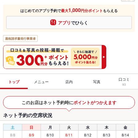
1,000
はじめてのアプリ予約で
最大
円分ポイント
もらえる
アプリ
でひらく
適格請求書発行事業者
口コミ
トップ
メニュー
店内
写真
93
このお店はネット予約時に
ポイントがつかえます
ネット予約の空席状況
土
日
月
火
水
木
金
8/8
8/9
8/10
8/11
8/12
8/13
8/14