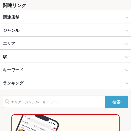
関連リンク
テラス席
なし
関連店舗
貸切
貸切可 ：20人以下可、20人～50人可
ヴィレッジヴァンガードダイナー
ジャンル
設備
Wi-Fi
なし
その他グルメ
エリア
バリアフリ
なし ：お気軽にスタッフまでお声掛けくださいませ。
軽食・その他グルメ
吉祥寺
駅
ー
吉祥寺・荻窪・三鷹 × その他グルメ
吉祥寺 × その他グルメ
井の頭公園駅
キーワード
駐車場
なし ：お近くのコインパーキングをご利用くださいませ。
TV・プロジ
あり
吉祥寺・荻窪・三鷹 × 軽食・その他グルメ
吉祥寺 × 軽食・その他グルメ
吉祥寺駅
ランキング
エビ料理
フライドポテト
バーベキュー
パンケーキ
ハンバーガー
ェクタ
吉祥寺駅 × その他グルメ
東京
三鷹駅
東京のグルメランキング
英語メニュ
あり
検索
ー
吉祥寺駅 × 軽食・その他グルメ
東京 × その他グルメ
吉祥寺・荻窪・三鷹のグルメランキング
その他設備
貸切利用時は、店内テレビをモニターとしてご利用いただけま
す。 HDMIケーブル貸出有
東京 × 軽食・その他グルメ
吉祥寺のグルメランキング
その他