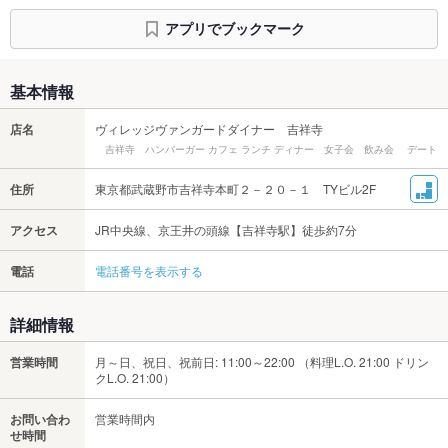
アプリでブックマーク
基本情報
店名
ヴィレッジヴァンガードダイナー 吉祥寺
吉祥寺 ハンバーガー カフェ ランチ ディナー 女子会 飲み会 デート
住所
東京都武蔵野市吉祥寺本町２－２０－１ TYビル2F
アクセス
JR中央線、京王井の頭線【吉祥寺駅】徒歩約7分
電話
電話番号を表示する
詳細情報
営業時間
月～日、祝日、祝前日: 11:00～22:00 （料理L.O. 21:00 ドリン
クL.O. 21:00）
お問い合わ
営業時間内
せ時間