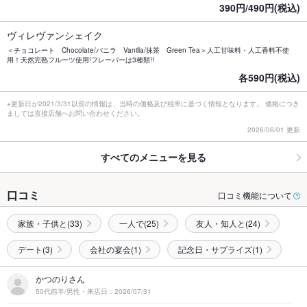
390円/490円(税込)
ヴィレヴァンシェイク
＜チョコレート Chocolate/バニラ Vanilla/抹茶 Green Tea＞人工甘味料・人工香料不使
用！天然完熟フルーツ使用!フレーバーは3種類!!
各590円(税込)
※更新日が2021/3/31以前の情報は、当時の価格及び税率に基づく情報となります。 価格につき
ましては直接店舗へお問い合わせください。
2026/06/01 更新
すべてのメニューを見る
口コミ
口コミ機能について
家族・子供と(33)
一人で(25)
友人・知人と(24)
デート(3)
会社の宴会(1)
記念日・サプライズ(1)
かつのりさん
50代前半/男性・来店日：2026/07/31