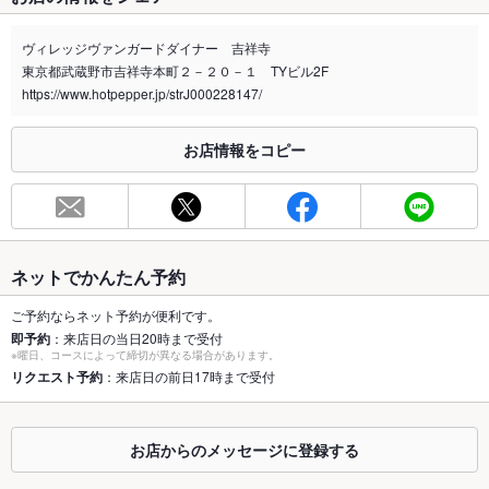
禁煙・喫煙
全席禁煙
ヴィレッジヴァンガードダイナー 吉祥寺
喫煙専用室
なし
東京都武蔵野市吉祥寺本町２－２０－１ TYビル2F
https://www.hotpepper.jp/strJ000228147/
※2020年4月1日～受動喫煙対策に関する法律が施行されています。正しい情報はお店へお問い
合わせください。
お店情報をコピー
お席
総席数
31席(カウンター6席、テーブル25席)
最大宴会収
35人
容人数
ネットでかんたん予約
個室
なし
ご予約ならネット予約が便利です。
即予約
：来店日の当日20時まで受付
座敷
なし
※曜日、コースによって締切が異なる場合があります。
リクエスト予約
：来店日の前日17時まで受付
掘りごたつ
なし
カウンター
あり
お店からのメッセージに登録する
ソファー
あり