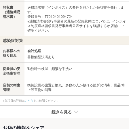
領収書
適格請求書（インボイス）の要件を満たした領収書を発行しま
（適格簡易
す。
請求書）
登録番号：T7010401094724
※適格請求書発行事業者の最新の登録状態については、インボイ
ス制度適格請求書発行事業者公表サイトを確認するか店舗にご
確認ください。
感染症対策
お客様への
会計処理
取り組み
非接触型決済あり
従業員の安
勤務時の検温、頻繁な手洗い
全衛生管理
店舗の衛生
換気設備の設置と換気、多数の人が触れる箇所の消毒、備品/卓
管理
上設置物の消毒
※各項目の詳細は
こちら
をご確認ください。
続きを見る
たばこ
お店の情報をシェア