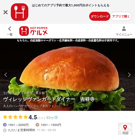
はじめてのアプリ予約で最大
1,000円分ポイントもらえる
ダウンロード
アプリで開く
一覧
マイメニュー
その他グルメ | 吉祥寺 | 東京都
ヴィレッジヴァンガードダイナー 吉祥寺
大人のハンバーガーショップ＆カフェ
4.5
93
口コミ
件
1501～2000円
1001～1500円
ただいま営業時間外
11:00～22:00