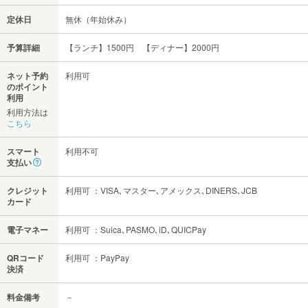
定休日
無休（年始休み）
予算詳細
【ランチ】1500円 【ディナー】2000円
ネット予約
利用可
のポイント
利用
利用方法は
こちら
スマート
利用不可
支払い
クレジット
利用可 ：VISA､マスター､アメックス､DINERS､JCB
カード
電子マネー
利用可 ：Suica､PASMO､iD､QUICPay
QRコード
利用可 ：PayPay
決済
料金備考
－