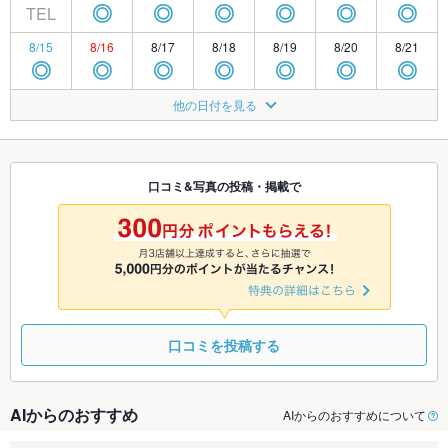
TEL
◎
◎
◎
◎
◎
◎
8/15
8/16
8/17
8/18
8/19
8/20
8/21
◎
◎
◎
◎
◎
◎
◎
8/22
8/23
8/24
8/25
8/26
8/27
8/28
他の日付を見る
◎
◎
◎
◎
◎
◎
◎
8/29
8/30
8/31
9/1
9/2
9/3
9/4
◎
◎
◎
◎
◎
◎
◎
口コミ&写真の投稿・掲載で
9/5
9/6
9/7
9/8
9/9
9/10
9/11
◎
◎
◎
◎
◎
◎
◎
口コミを投稿する
AIからのおすすめ
AIからのおすすめについて