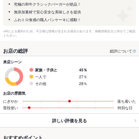
究極の和牛クラシックバーガーが絶品！
無添加素材で安心安全な美味しさを提供
ふわトロ食感の職人パンケーキに感動！
※AIによる要約のため、不正確な情報が含まれる場合があります。掲載情報全文と併せてご確認
ください。
お店の総評
総評について
来店シーン
家族・子供と
45％
一人で
27％
その他
28％
お店の雰囲気
にぎやか
落ち着いた
普段使い
特別な日
詳しい評価を見る
おすすめポイント