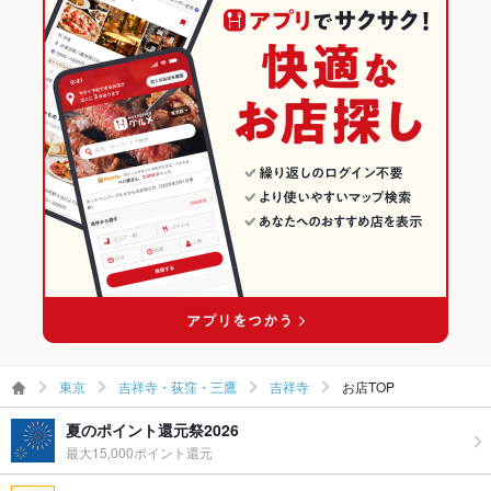
飲み放題
あり
食べ放題
あり
お子様連れ
お子様連れ歓迎 ：大人と同じようにハンバーガーをお楽しみい
ただける「キッズハンバーガープレート」をご用意していま
す。
ウェディン
－
グパーティ
ー二次会
お祝い・サ
可
プライズ対
応
備考
－
東京
吉祥寺・荻窪・三鷹
吉祥寺
お店TOP
夏のポイント還元祭2026
最大15,000ポイント還元