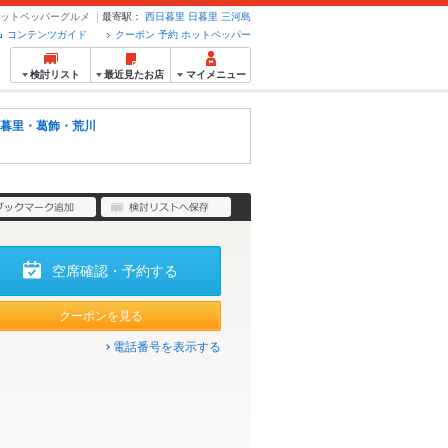
ホットペッパーグルメ
最寄駅：
西日暮里
日暮里
三河島
コンテンツガイド
クーポン 予約 ホットペッパー
検討リスト
最近見たお店
マイメニュー
暮里・葛飾・荒川
空席確認・予約する
クーポンを見る
電話番号を表示する