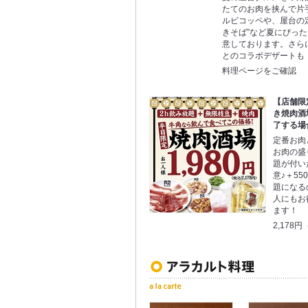
たてのお肉を挟んで片
ルビコッペや、屋台の定
きそば”など夏にぴっ
意しております。さら
とのコラボデザートも
料理ページをご確認
【店舗限
き焼肉酒
了する場
定番お肉
お肉の盛
題が付い
意♪＋5
題になる
人にもお
ます！
2,178