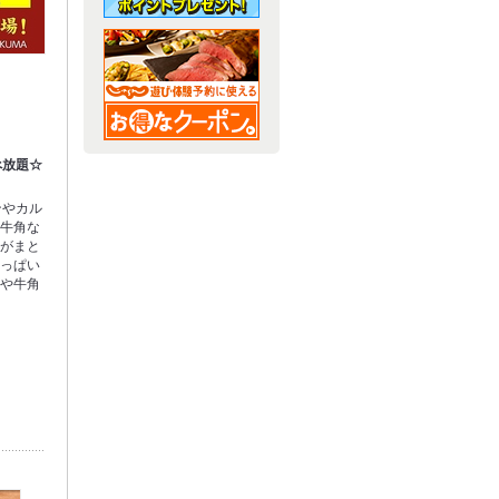
べ放題☆
ンやカル
、牛角な
品がまと
いっぱい
方や牛角