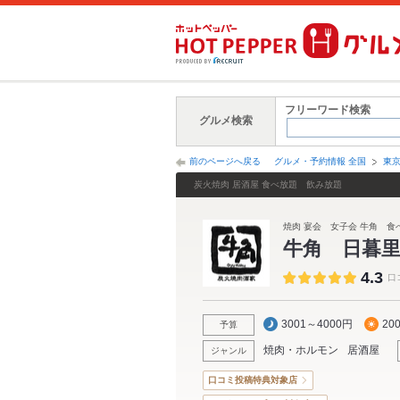
フリーワード検索
グルメ検索
前のページへ戻る
グルメ・予約情報 全国
東
炭火焼肉 居酒屋 食べ放題 飲み放題
焼肉 宴会 女子会 牛角 食
牛角 日暮
4.3
口
3001～4000円
20
予算
焼肉・ホルモン
居酒屋
ジャンル
口コミ投稿特典対象店