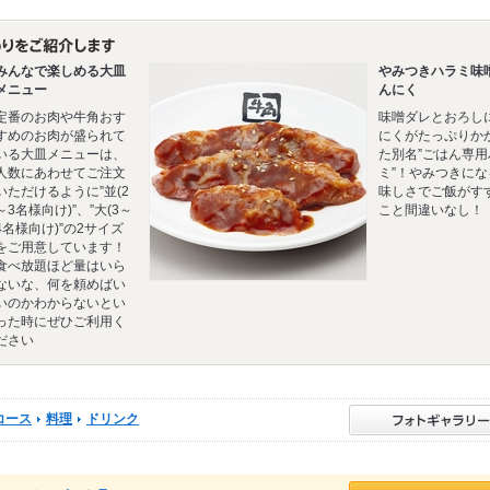
みんなで楽しめる大皿
やみつきハラミ味
メニュー
んにく
定番のお肉や牛角おす
味噌ダレとおろし
すめのお肉が盛られて
にくがたっぷりか
いる大皿メニューは、
た別名”ごはん専用
人数にあわせてご注文
ミ”！やみつきにな
いただけるように”並(2
味しさでご飯がす
～3名様向け)”、”大(3～
こと間違いなし！
4名様向け)”の2サイズ
をご用意しています！
食べ放題ほど量はいら
ないな、何を頼めばい
いのかわからないとい
った時にぜひご利用く
ださい
コース
料理
ドリンク