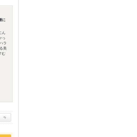
噌に
にん
かっ
ハラ
る美
すむ