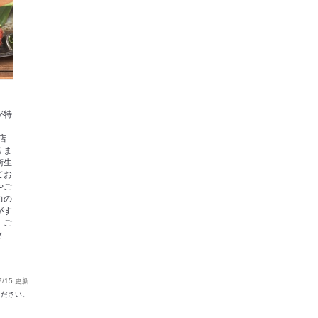
が特
店
りま
衛生
てお
やご
力の
がす
、ご
さ
7/15 更新
ください。