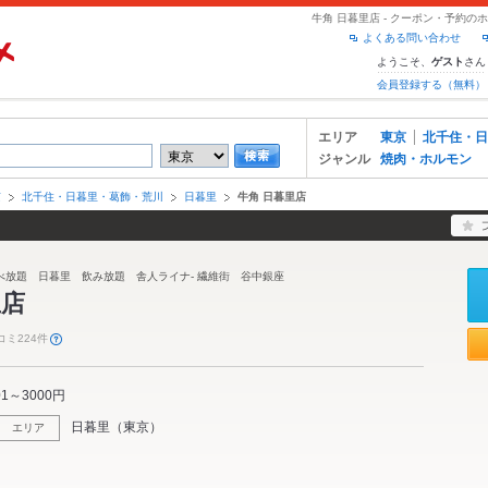
牛角 日暮里店 - クーポン・予約の
よくある問い合わせ
ようこそ、
さん
ゲスト
会員登録する（無料）
エリア
東京
北千住・日
ジャンル
焼肉・ホルモン
京
北千住・日暮里・葛飾・荒川
日暮里
牛角 日暮里店
べ放題 日暮里 飲み放題 舎人ライナ- 繊維街 谷中銀座
里店
コミ224件
01～3000円
日暮里
（
東京
）
エリア