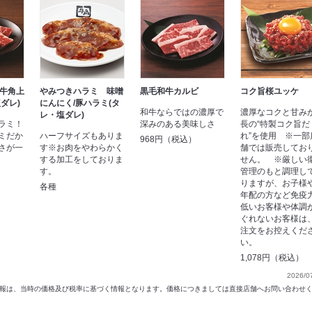
】牛角上
やみつきハラミ 味噌
黒毛和牛カルビ
コク旨桜ユッケ
ダレ)
にんにく/豚ハラミ(タ
和牛ならではの濃厚で
濃厚なコクと甘み
レ・塩ダレ)
ラミ！
深みのある美味しさ
長の“特製コク旨だ
ミだか
ハーフサイズもありま
れ”を使用 ※一部
968円（税込）
さが一
す※お肉をやわらかく
舗では販売してお
する加工をしておりま
せん。 ※厳しい
す。
管理のもと調理し
りますが、お子様
各種
年配の方など免疫
低いお客様や体調
ぐれないお客様は
注文をお控えくだ
い。
1,078円（税込）
2026/0
以前の情報は、当時の価格及び税率に基づく情報となります。価格につきましては直接店舗へお問い合わせ