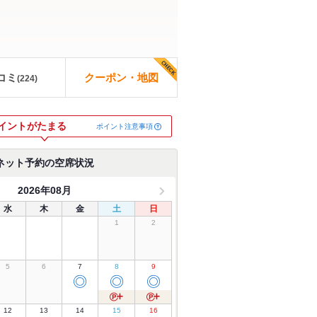
コミ
クーポン・地図
(
224
)
イントがたまる
ポイント注意事項
ネット予約の空席状況
2026年08月
水
木
金
土
日
1
2
5
6
7
8
9
◎
◎
◎
12
13
14
15
16