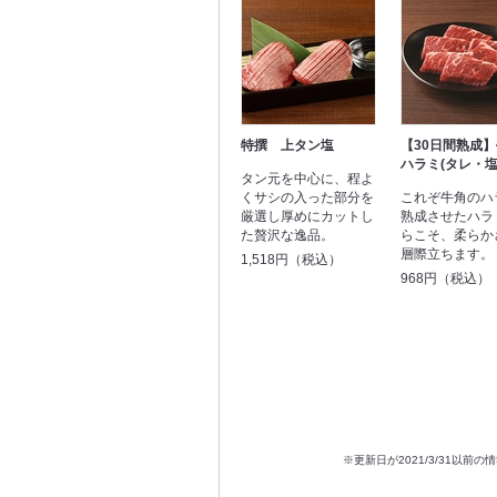
特撰 上タン塩
【30日間熟成
ハラミ(タレ・塩
タン元を中心に、程よ
くサシの入った部分を
これぞ牛角のハ
厳選し厚めにカットし
熟成させたハラ
た贅沢な逸品。
らこそ、柔らか
層際立ちます。
1,518円（税込）
968円（税込）
※更新日が2021/3/31