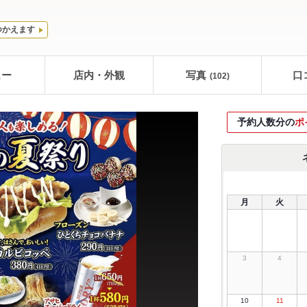
つかえます
ュー
店内・外観
写真
口
(102)
予約人数分の
ポ
月
火
3
4
10
11