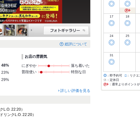
◎
◎
17
18
◎
◎
24
25
◎
◎
総評について
31
お店の雰囲気
◎
48%
にぎやか
落ち着いた
普段使い
特別な日
23%
◎
：即予約可
□
：リクエ
29%
休
：定休日
：通常よりポイントが
詳しい評価を見る
クL.O. 22:20）
 ドリンクL.O. 22:20）