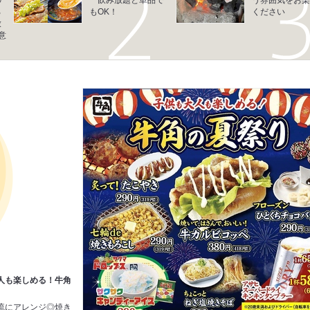
ろ
もOK！
ください
放
意
人も楽しめる！牛角
流にアレンジ◎焼き