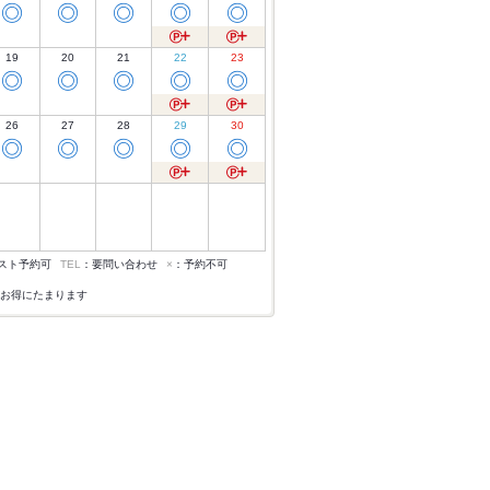
◎
◎
◎
◎
◎
19
20
21
22
23
◎
◎
◎
◎
◎
26
27
28
29
30
◎
◎
◎
◎
◎
スト予約可
TEL
：要問い合わせ
×
：予約不可
お得にたまります