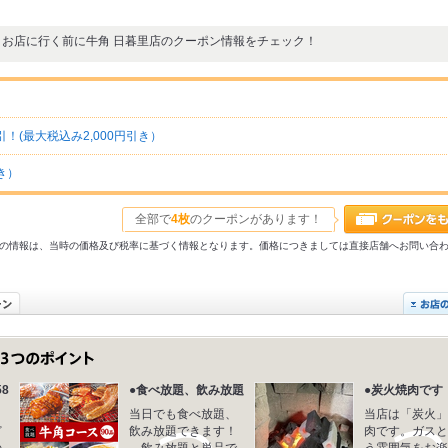
お店に行く前に牛角 日暮里店のクーポン情報をチェック！
！(最大税込み2,000円引き）
き）
全部で
4枚
のクーポンがあります！
31以前の情報は、当時の価格及び税率に基づく情報となります。価格につきましては直接店舗へお問い合
8
●食べ放題、飲み放題
●炭火焼肉です
当日でも食べ放題、
当店は「炭火」
ど
飲み放題できます！
肉です。ガスと
の
飲み放題と単品で
う雰囲気をお楽