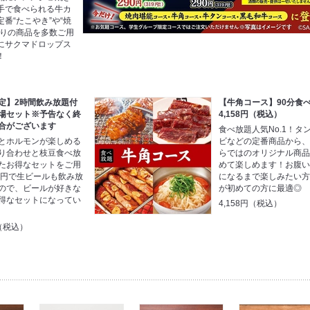
手で食べられる牛カ
番“たこやき”や“焼
たりの商品を多数ご用
にサクマドロップス
！
定】2時間飲み放題付
【牛角コース】90分食
場セット※予告なく終
4,158円（税込）
合がございます
食べ放題人気No.1！タ
とホルモンが楽しめる
ビなどの定番商品から
り合わせと枝豆食べ放
らではのオリジナル商
たお得なセットをご用
めて楽しめます！お腹
50円で生ビールも飲み放
になるまで楽しみたい
ので、ビールが好きな
が初めての方に最適◎
得なセットになってい
4,158円（税込）
円（税込）