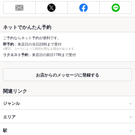
総席数
25席
最大宴会収
24人
容人数
ネットでかんたん予約
個室
なし ：テーブル、カウンター席ございます！
ご予約ならネット予約が便利です。
即予約
：来店日の当日22時まで受付
※曜日、コースによって締切が異なる場合があります。
座敷
なし ：テーブル、カウンター席ございます！
リクエスト予約
：来店日の前日17時まで受付
掘りごたつ
なし ：テーブル、カウンター席ございます！
カウンター
なし ：綺麗で広々ご利用いただけます
お店からのメッセージに登録する
ソファー
なし ：ソファー席はございません
関連リンク
テラス席
なし ：テラス席はございません
ジャンル
貸切
貸切不可
居酒屋
エリア
設備
和風
仙台駅
駅
Wi-Fi
なし