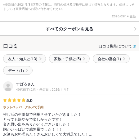
※更新日が2021/3/31以前の情報は、当時の価格及び税率に基づく情報となります。価格につき
ましては直接店舗へお問い合わせください。
2026/05/14 更新
すべてのクーポンを見る
口コミ
口コミ機能について
友人・知人と(13)
家族・子供と(5)
会社の宴会(1)
デート(1)
すばるさん
40代前半/女性・来店日：2025/11/17
5.0
ホットペッパーグルメで予約
推し活の生誕祭で利用させていただきました！
とっても賑やかで楽しかったです！
良き思い出をありがとうございました！！
胸がいっぱいで感無量でした！！！
お酒もお料理もたくさんおいしくて大満足でした！…