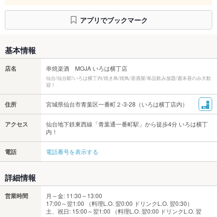
アプリでブックマーク
基本情報
店名
串焼楽酒 MOJA いろは横丁店
仙台/仙台駅/いろは横丁内/焼き鳥/焼鳥/居酒屋/単品飲み放題/週末昼のみ大歓
迎！
住所
宮城県仙台市青葉区一番町２-3-28（いろは横丁店内）
アクセス
仙台地下鉄東西線「青葉通一番町駅」から徒歩4分 いろは横丁
内！
電話
電話番号を表示する
詳細情報
営業時間
月～金: 11:30～13:00
17:00～翌1:00 （料理L.O. 翌0:00 ドリンクL.O. 翌0:30）
土、祝日: 15:00～翌1:00 （料理L.O. 翌0:00 ドリンクL.O. 翌