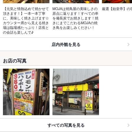
【元気と情熱込めて焼かせて
MOJAは焼鳥屋の美味しさの
厳選【始皇帝】の
頂きます！】一本一本丁寧
原点に返ります！すべての串
に、美味しく焼き上げます☆
を備長炭でお焼きします！焼
カウンター席から見える焼き
きにまでこだわるMOJAの焼
場は臨場感たっぷり！店長と
き鳥をお楽しみください！
の会話も楽しんで♪
店内外観を見る
お店の写真
すべての写真を見る