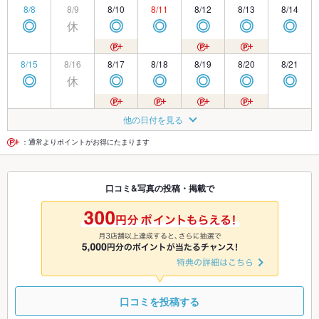
8/8
8/9
8/10
8/11
8/12
8/13
8/14
休
◎
◎
◎
◎
◎
◎
8/15
8/16
8/17
8/18
8/19
8/20
8/21
休
◎
◎
◎
◎
◎
◎
8/22
8/23
8/24
8/25
8/26
8/27
8/28
他の日付を見る
休
◎
◎
◎
◎
◎
◎
：通常よりポイントがお得にたまります
8/29
8/30
8/31
9/1
9/2
9/3
9/4
口コミ&写真の投稿・掲載で
休
◎
◎
◎
◎
◎
◎
9/5
9/6
9/7
9/8
9/9
9/10
9/11
休
◎
◎
◎
◎
◎
◎
口コミを投稿する