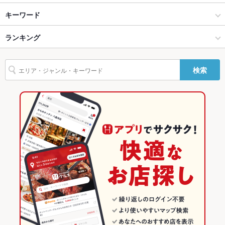
仙台市 × 居酒屋
仙台駅 × 居酒屋
青葉通一番町駅
キーワード
バリアフリ
なし ：何かあればお気軽ご相談ください。
ー
仙台市 × 和風
仙台駅 × 和風
仙台駅
ランキング
手羽先
からあげ
お茶漬け
馬刺し
にんにく料理
フライドポテト
駐車場
なし ：近くに有料Pがあります。
牛すじ
レバー
つくね
地鶏
ケーキ
中華そば
焼き鳥丼
青葉通一番町駅 × 居酒屋
宮城
広瀬通駅
宮城のグルメランキング
その他設備
－
検索
青葉通一番町駅 × 和風
宮城 × 居酒屋
宮城の居酒屋ランキング
その他
飲み放題
あり
宮城 × 和風
仙台市のグルメランキング
食べ放題
なし ：食べ放題はございません
仙台市の居酒屋ランキング
お酒
カクテル充実、日本酒充実
仙台駅のグルメランキング
お子様連れ
お子様連れ不可
仙台駅の居酒屋ランキング
ウェディン
－
グパーティ
ー二次会
お祝い・サ
可