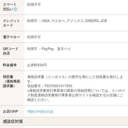
スマート
利用不可
支払い
クレジット
利用可 ：VISA､マスター､アメックス､DINERS､JCB
カード
電子マネー
利用不可
QRコード
利用可 ：PayPay、楽天ペイ
決済
料金備考
お席料330円
領収書
適格請求書（インボイス）の要件を満たした領収書を発行しま
（適格簡易
す。
請求書）
登録番号：T3370001017350
※適格請求書発行事業者の最新の登録状態については、インボイ
ス制度適格請求書発行事業者公表サイトを確認するか店舗にご
確認ください。
お店のHP
https://moja.co.jp
感染症対策