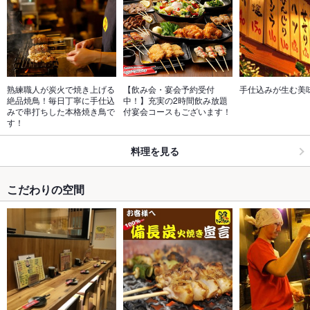
熟練職人が炭火で焼き上げる
【飲み会・宴会予約受付
手仕込みが生む美
絶品焼鳥！毎日丁寧に手仕込
中！】充実の2時間飲み放題
みで串打ちした本格焼き鳥で
付宴会コースもございます！
す！
料理を見る
こだわりの空間