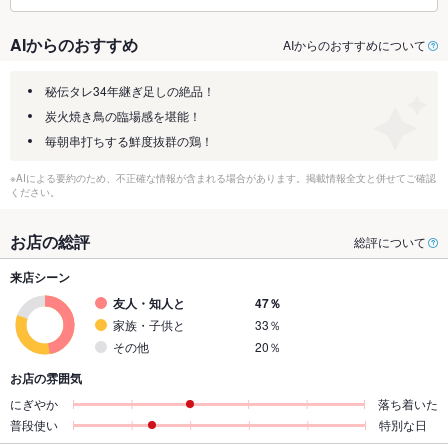
AIからのおすすめ
AIからのおすすめについて
秘伝タレ34年継ぎ足しの絶品！
炭火焼き鳥の臨場感を堪能！
毎朝串打ちする鮮度抜群の鶏！
※AIによる要約のため、不正確な情報が含まれる場合があります。掲載情報全文と併せてご確認
ください。
お店の総評
総評について
来店シーン
友人・知人と
47％
家族・子供と
33％
その他
20％
お店の雰囲気
にぎやか
落ち着いた
普段使い
特別な日