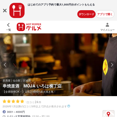
はじめてのアプリ予約で最大
1,000円分ポイントもらえる
ダウンロード
アプリで開く
一覧
マイメニュー
居酒屋 | 仙台駅 | 宮城県
串焼楽酒 MOJA いろは横丁店
【全席喫煙OK！】元気と情熱の炭火焼き鳥！
-
24
口コミ
件
2026年1月以降の口コミ5件以上で評点が表示されます
3001～4000円
ただいま営業時間外
15:00～翌1:00