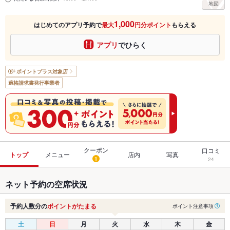
1,000
はじめてのアプリ予約で
最大
円分ポイント
もらえる
アプリ
でひらく
ポイントプラス
対象店
適格請求書発行事業者
クーポン
口コミ
トップ
メニュー
店内
写真
1
24
ネット予約の空席状況
予約人数分の
ポイントがたまる
ポイント注意事項
土
日
月
火
水
木
金