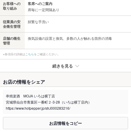
お客様への
客席へのご案内
取り組み
席毎に一定間隔あり
従業員の安
頻繁な手洗い
全衛生管理
店舗の衛生
換気設備の設置と換気、多数の人が触れる箇所の消毒
管理
※各項目の詳細は
こちら
をご確認ください。
続きを見る
たばこ
お店の情報をシェア
禁煙・喫煙
全席禁煙
店外に喫煙スペースあり
串焼楽酒 MOJA いろは横丁店
宮城県仙台市青葉区一番町２-3-28（いろは横丁店内）
喫煙専用室
なし
https://www.hotpepper.jp/strJ000283216/
※2020年4月1日～受動喫煙対策に関する法律が施行されています。正しい情報はお店へお問い
合わせください。
お店情報をコピー
お席