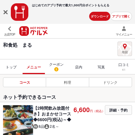
はじめてのアプリ予約で最大
1,000円分ポイントもらえる
ダウンロード
アプリで開く
お店TOP
マイメニュー
和食処 まる
クーポン
口コミ
トップ
メニュー
店内
写真
1
41
コース
料理
ドリンク
ネット予約できるコース
【2時間飲み放題付
6,600
詳細・予約
円（税込）
き】おまかせコース
◆6600円(税込)～◆
8品
2名～