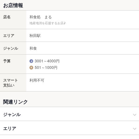
お店情報
店名
和食処 まる
地産地消を応援するお店♪
エリア
秋田駅
ジャンル
和食
予算
3001～4000円
501～1000円
スマート
利用不可
支払い
関連リンク
ジャンル
和食
エリア