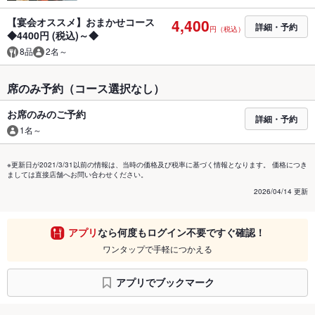
【宴会オススメ】おまかせコース
4,400
詳細・予約
円（税込）
◆4400円 (税込)～◆
8品
2名～
席のみ予約（コース選択なし）
お席のみのご予約
詳細・予約
1名～
※更新日が2021/3/31以前の情報は、当時の価格及び税率に基づく情報となります。 価格につき
ましては直接店舗へお問い合わせください。
2026/04/14 更新
アプリ
なら何度もログイン不要ですぐ確認！
ワンタップで手軽につかえる
アプリでブックマーク