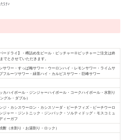
だけ♪
パードライ】・樽詰め生ビール・ピッチャー※ピッチャーご注文は終
前までとさせていただきます。
ンサワー・すっぱ梅サワー・ウーロンハイ・レモンサワー・ライムサ
プフルーツサワー・緑茶ハイ・カルピスサワー・巨峰サワー
ッカハイボール・ジンジャーハイボール・コークハイボール・水割り
シングル・ダブル）
ンジ・カシスウーロン・カシスソーダ・ピーチフィズ・ピーチウーロ
ンジャー・ジントニック・ジンバック・ソルティドッグ・モスコミュ
ディーガフ
焼酎（水割り・お湯割り・ロック）