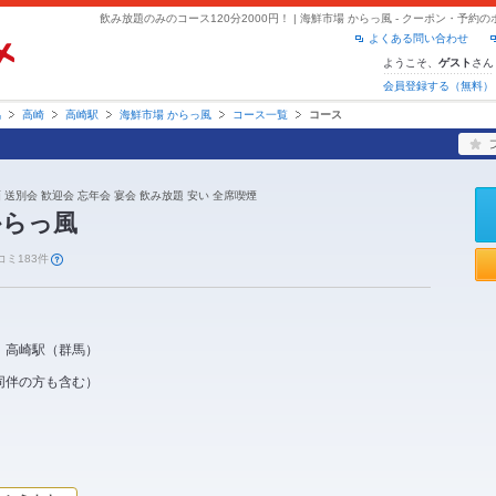
よくある問い合わせ
ようこそ、
さん
ゲスト
会員登録する（無料）
馬
高崎
高崎駅
海鮮市場 からっ風
コース一覧
コース
酒 送別会 歓迎会 忘年会 宴会 飲み放題 安い 全席喫煙
からっ風
コミ183件
高崎駅
（
群馬
）
同伴の方も含む）