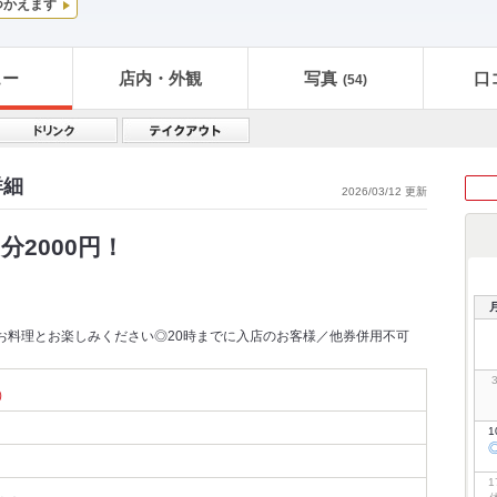
つかえます
ュー
店内・外観
写真
口
(54)
詳細
2026/03/12 更新
分2000円！
お料理とお楽しみください◎20時までに入店のお客様／他券併用不可
）
1
1