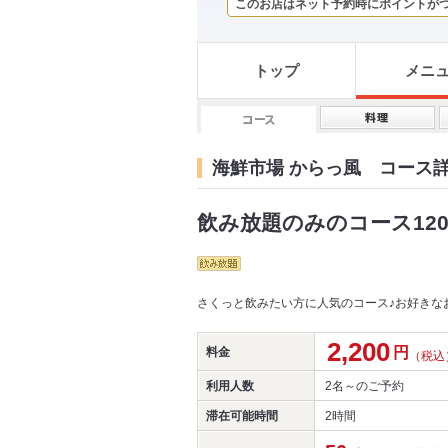
このお店はネット予約時にポイントが
トップ
メニ
海鮮市場 からっ風 コース
飲み放題のみのコース120
さくっと飲みたい方に人気のコース♪お好きな
2,200
円
料金
（税込
利用人数
2名～
のご予約
滞在可能時間
2時間