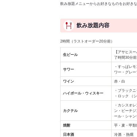
飲み放題メニューからお好きなものをお好きな
飲み放題内容
2時間（ラストオーダー20分前）
【アサヒスー
生ビール
了時間30分
・すっぱレモ
サワー
ワー・グレー
ワイン
赤・白
・ブラックニ
ハイボール・ウィスキー
・ロック （
・カシスオレ
カクテル
ン・ピーチジ
ール・シャン
焼酎
芋・麦・甲類
日本酒
冷酒 ・熱燗