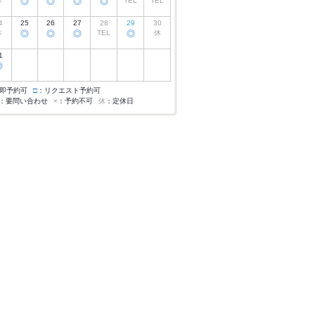
休
◎
◎
◎
◎
TEL
TEL
4
25
26
27
28
29
30
休
◎
◎
◎
TEL
◎
休
1
◎
即予約可
□
：リクエスト予約可
：要問い合わせ
×
：予約不可
休
：定休日