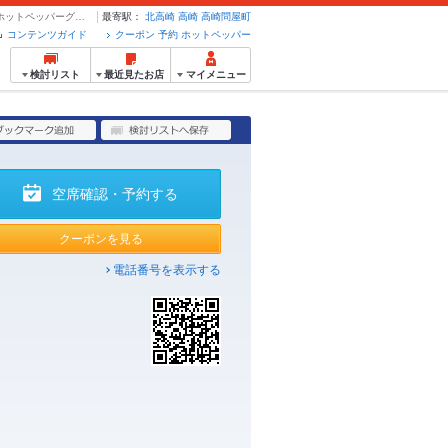
飲み放題のみのコース120分2000円！ | 海鮮市場 からっ風 - クーポン・予約のホットペッパーグルメ
最寄駅：
北高崎
高崎
高崎問屋町
コンテンツガイド
クーポン 予約 ホットペッパー
検討リスト
最近見たお店
マイメニュー
空席確認・予約する
クーポンを見る
電話番号を表示する