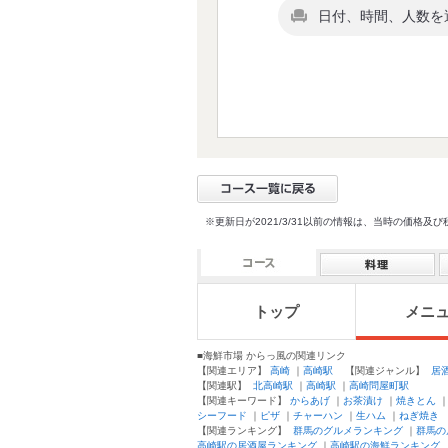
日付、時間、人数を
※更新日が2021/3/31以前の情報は、当時の価
トップ
メニ
■海鮮市場 からっ風の関連リンク
【関連エリア】
高崎
｜
高崎駅
【関連ジャンル】
居
【関連駅】
北高崎駅
｜
高崎駅
｜
高崎問屋町駅
【関連キーワード】
からあげ
｜
お茶漬け
｜
焼きとん
シーフード
｜
ピザ
｜
チャーハン
｜
生ハム
｜
ねぎ焼き
【関連ランキング】
群馬のグルメランキング
｜
群馬の
高崎駅の居酒屋ランキング
｜
高崎駅の海鮮ランキング