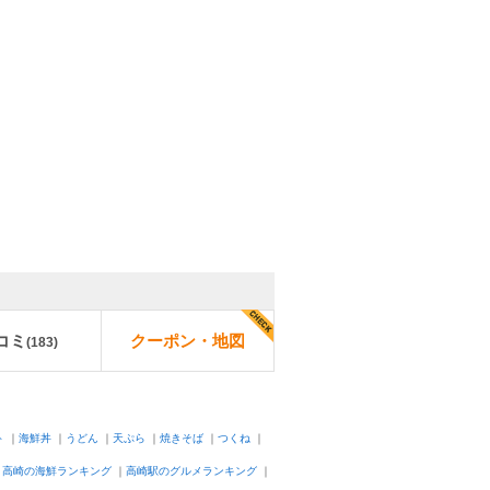
コミ
クーポン・地図
(
183
)
ト
｜
海鮮丼
｜
うどん
｜
天ぷら
｜
焼きそば
｜
つくね
｜
｜
高崎の海鮮ランキング
｜
高崎駅のグルメランキング
｜