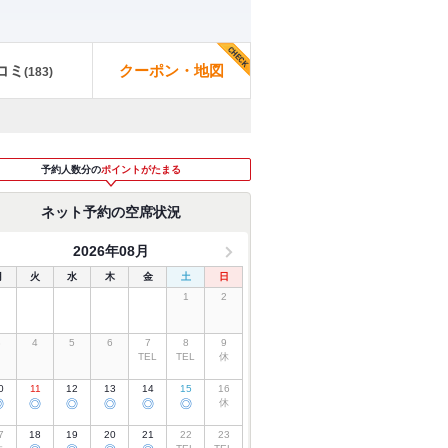
コミ
クーポン・地図
(
183
)
予約人数分の
ポイントがたまる
ネット予約の空席状況
2026年08月
月
火
水
木
金
土
日
1
2
3
4
5
6
7
8
9
TEL
TEL
休
0
11
12
13
14
15
16
◎
◎
◎
◎
◎
◎
休
7
18
19
20
21
22
23