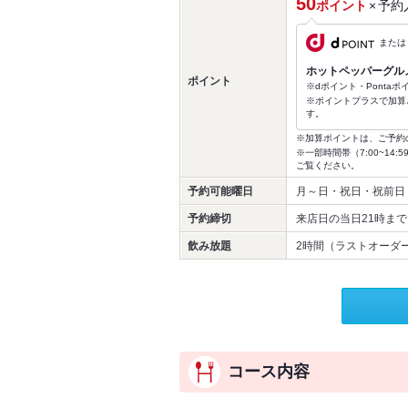
50
ポイント
×
予約
または
ホットペッパーグル
ポイント
※dポイント・Ponta
※ポイントプラスで加算
す。
※加算ポイントは、ご予約
※一部時間帯（7:00~1
ご覧ください。
予約可能曜日
月～日・祝日・祝前日
予約締切
来店日の当日21時まで
飲み放題
2時間（ラストオーダー
コース内容