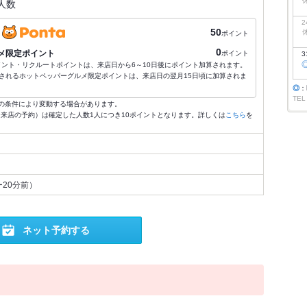
人数
2
50
ポイント
0
メ限定ポイント
ポイント
3
ポイント・リクルートポイントは、来店日から6～10日後にポイント加算されます。
されるホットペッパーグルメ限定ポイントは、来店日の翌月15日頃に加算されま
◎
：
TEL
の条件により変動する場合があります。
4:59来店の予約）は確定した人数1人につき10ポイントとなります。詳しくは
こちら
を
20分前）
ネット予約する