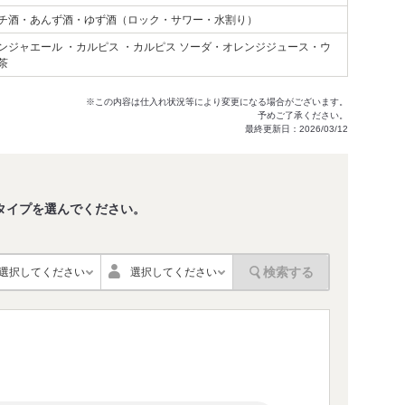
チ酒・あんず酒・ゆず酒（ロック・サワー・水割り）
ンジャエール ・カルピス ・カルピス ソーダ・オレンジジュース・ウ
茶
※この内容は仕入れ状況等により変更になる場合がございます。
予めご了承ください。
最終更新日：2026/03/12
タイプを選んでください。
。
検索する
選択してください
選択してください