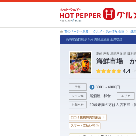
前のページへ戻る
グルメ・予約情報 全国
群
高崎駅西口徒歩３分 海鮮居酒屋 全席喫煙
高崎 座敷 居酒屋 地酒 日本
海鮮市場 
4.4
口
3001～4000円
予算
居酒屋
和食
ジャンル
エリア
20歳未満の方は入店不可（
お知らせ
口コミ投稿特典対象店
スマート支払い可