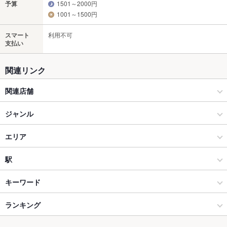
予算
1501～2000円
1001～1500円
スマート
利用不可
支払い
関連リンク
関連店舗
海鮮アトム
ジャンル
和食
エリア
寿司
福井市その他
駅
福井市 × 和食
福井市その他 × 和食
新福井駅
キーワード
福井市 × 寿司
福井市その他 × 寿司
福井駅
ランキング
からあげ
ウニ料理
エビ料理
カニ料理
刺身
フライドポテト
うどん
そば
うなぎ
天ぷら
茶碗蒸し
なめろう
鴨肉
デザート
福井駅 × 和食
福井
六条駅
福井のグルメランキング