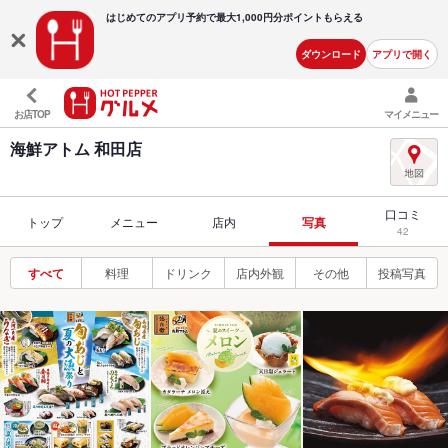
はじめてのアプリ予約で最大
1,000円分ポイントもらえる
ダウンロード
アプリで開く
お店TOP
マイメニュー
海鮮アトム 和田店
口コミ
トップ
メニュー
店内
写真
42
すべて
料理
ドリンク
店内外観
その他
投稿写真