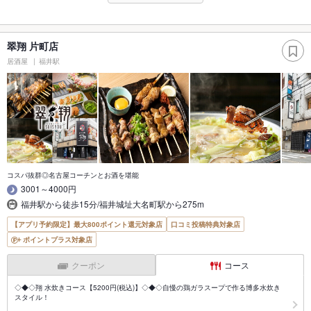
翠翔 片町店
居酒屋
福井駅
コスパ抜群◎名古屋コーチンとお酒を堪能
3001～4000円
福井駅から徒歩15分/福井城址大名町駅から275m
【アプリ予約限定】最大800ポイント還元対象店
口コミ投稿特典対象店
ポイントプラス対象店
クーポン
コース
◇◆◇翔 水炊きコース【5200円(税込)】◇◆◇自慢の鶏ガラスープで作る博多水炊き
スタイル！