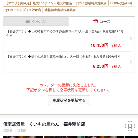
【アプリ予約限定】最大800ポイント還元対象店
口コミ投稿特典対象店
COIN+支払い可
ポイントプラス対象店
適格請求書発行事業者
クーポン
コース
【宴会プラン】◆しの崎おすすめの季節会席コース1人一皿〈全9品〉飲み放題120分
付き
10,450円
（税込）
【宴会プラン】◆福井の地魚と藁焼を愉しむ1人一皿〈全8品〉飲み放題120分付き
8,250円
（税込）
カレンダーの更新に失敗しました。
下記ボタンを押して空席状況を更新してください。
空席状況を更新する
個室居酒屋 くいもの屋わん 福井駅前店
居酒屋
福井駅