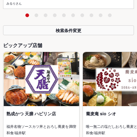
みるりさん
検索条件変更
ピックアップ店舗
熟成かつ 天膳 ハピリン店
蕎麦庵 sio シオ
福井名物ソースカツ丼とおろし蕎麦を満喫
唯一無二の塩だしおろし蕎麦
和食/福井駅
和食/福井駅