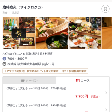
歳時鹿火（サイジロクカ）
和食
福井駅
片町のはずれにある【隠れ家的】日本料理店
7001～8000円
福武線 福井城址大名町駅 徒歩10分
【アプリ予約限定】最大350ポイント還元対象店
口コミ投稿特典対象店
クーポン
コース
《季節ごとに変わるコース料理 7000》 7700円(税込)
7,700円
（税込）
《季節ごとに変わるコース料理 9000》 9900円(税込)