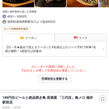
地鶏と福井食材を楽しむ居酒屋
4001～5000円
福井鉄道福井駅駅出口より徒歩約2分
口コミ投稿特典対象店
クーポン
コース
【日～木★宴会で使えるクーポン】8名様以上のコース予約で幹事1名
様が無料！※祝前日は対象外
カレンダーの更新に失敗しました。
下記ボタンを押して空席状況を更新してください。
空席状況を更新する
199円生ビールと絶品焼き鳥 居酒屋 「三代目」鳥メロ 福井
駅前店
居酒屋
福井駅