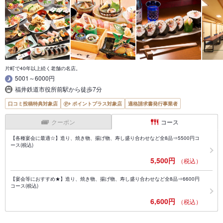
片町で40年以上続く老舗の名店。
5001～6000円
福井鉄道市役所前駅から徒歩7分
口コミ投稿特典対象店
ポイントプラス対象店
適格請求書発行事業者
クーポン
コース
【各種宴会に最適☆】造り、焼き物、揚げ物、寿し盛り合わせなど全8品⇒5500円コ
ース(税込)
5,500円
（税込）
【宴会等におすすめ★】造り、焼き物、揚げ物、寿し盛り合わせなど全8品⇒6600円
コース(税込)
6,600円
（税込）