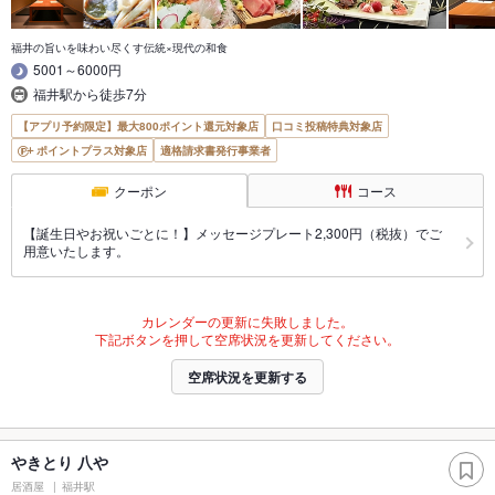
福井の旨いを味わい尽くす伝統×現代の和食
5001～6000円
福井駅から徒歩7分
【アプリ予約限定】最大800ポイント還元対象店
口コミ投稿特典対象店
ポイントプラス対象店
適格請求書発行事業者
クーポン
コース
【誕生日やお祝いごとに！】メッセージプレート2,300円（税抜）でご
用意いたします。
カレンダーの更新に失敗しました。
下記ボタンを押して空席状況を更新してください。
空席状況を更新する
やきとり 八や
居酒屋
福井駅