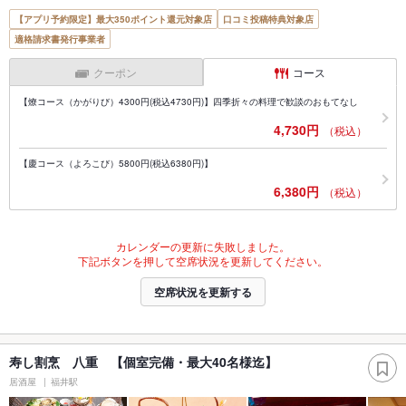
【アプリ予約限定】最大350ポイント還元対象店
口コミ投稿特典対象店
適格請求書発行事業者
クーポン
コース
【燎コース（かがりび）4300円(税込4730円)】四季折々の料理で歓談のおもてなし
4,730円
（税込）
【慶コース（よろこび）5800円(税込6380円)】
6,380円
（税込）
カレンダーの更新に失敗しました。
下記ボタンを押して空席状況を更新してください。
空席状況を更新する
寿し割烹 八重 【個室完備・最大40名様迄】
居酒屋
福井駅