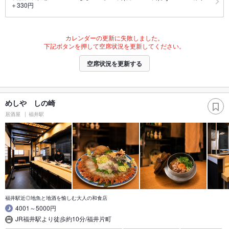
＋330円
カレンダーの更新に失敗しました。
下記ボタンを押して空席状況を更新してください。
空席状況を更新する
めしや しの崎
居酒屋
福井駅
福井駅近◎地魚と地酒を愉しむ大人の和食店
4001～5000円
JR福井駅より徒歩約10分/福井片町