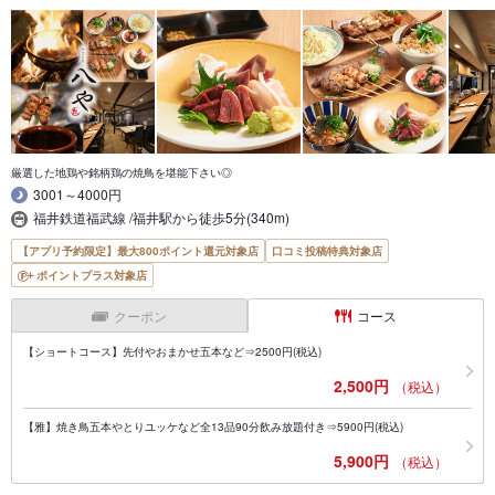
厳選した地鶏や銘柄鶏の焼鳥を堪能下さい◎
3001～4000円
福井鉄道福武線 /福井駅から徒歩5分(340m)
【アプリ予約限定】最大800ポイント還元対象店
口コミ投稿特典対象店
ポイントプラス対象店
クーポン
コース
【ショートコース】先付やおまかせ五本など⇒2500円(税込)
2,500円
（税込）
【雅】焼き鳥五本やとりユッケなど全13品90分飲み放題付き⇒5900円(税込)
5,900円
（税込）