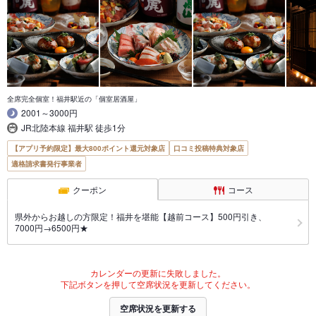
全席完全個室！福井駅近の「個室居酒屋」
2001～3000円
JR北陸本線 福井駅 徒歩1分
【アプリ予約限定】最大800ポイント還元対象店
口コミ投稿特典対象店
適格請求書発行事業者
クーポン
コース
県外からお越しの方限定！福井を堪能【越前コース】500円引き、
7000円→6500円★
カレンダーの更新に失敗しました。
下記ボタンを押して空席状況を更新してください。
空席状況を更新する