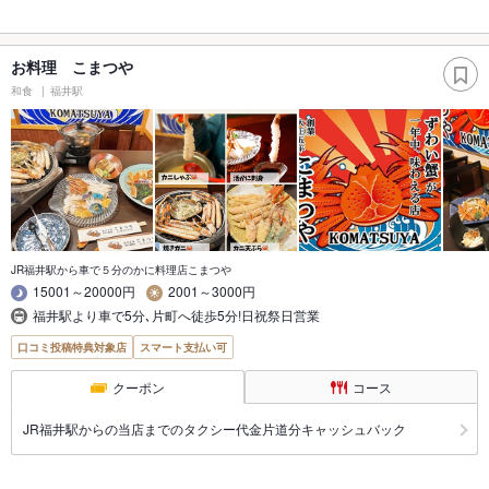
お料理 こまつや
和食
福井駅
JR福井駅から車で５分のかに料理店こまつや
15001～20000円
2001～3000円
福井駅より車で5分､片町へ徒歩5分!日祝祭日営業
口コミ投稿特典対象店
スマート支払い可
クーポン
コース
JR福井駅からの当店までのタクシー代金片道分キャッシュバック