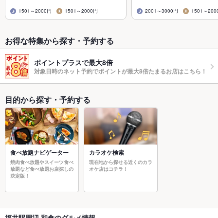
1501～2000円
1501～2000円
2001～3000円
1501～200
お得な特集から探す・予約する
ポイントプラスで最大8倍
対象日時のネット予約でポイントが最大8倍たまるお店はこちら！
目的から探す・予約する
食べ放題ナビゲーター
カラオケ検索
焼肉食べ放題やスイーツ食べ
現在地から探せる近くのカラ
放題など食べ放題お店探しの
オケ店はコチラ！
決定版！
福井駅周辺 和食のグルメ情報