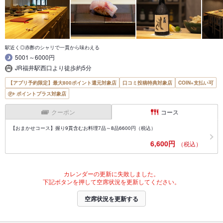
駅近く◎赤酢のシャリで一貫から味わえる
5001～6000円
JR福井駅西口より徒歩約5分
【アプリ予約限定】最大800ポイント還元対象店
口コミ投稿特典対象店
COIN+支払い可
ポイントプラス対象店
クーポン
コース
【おまかせコース】握り9貫含むお料理7品～8品6600円（税込）
6,600円
（税込）
カレンダーの更新に失敗しました。
下記ボタンを押して空席状況を更新してください。
空席状況を更新する