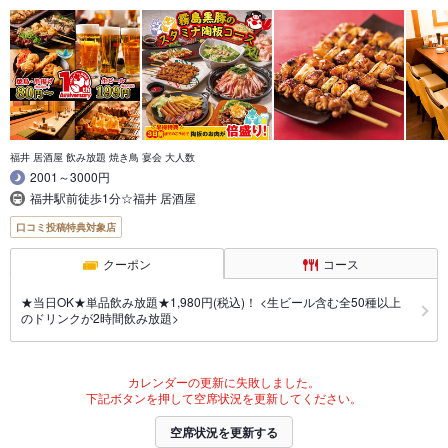
福井 居酒屋 飲み放題 焼き鳥 宴会 大人数
2001～3000円
福井駅前徒歩1分☆福井 居酒屋
口コミ投稿特典対象店
クーポン
コース
★当日OK★単品飲み放題★1,980円(税込)！ <生ビール含む全50種以上
のドリンクが2時間飲み放題>
カレンダーの更新に失敗しました。
下記ボタンを押して空席状況を更新してください。
空席状況を更新する