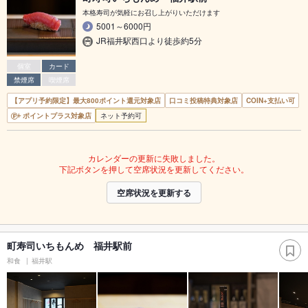
本格寿司が気軽にお召し上がりいただけます
5001～6000円
JR福井駅西口より徒歩約5分
個室
カード
禁煙席
喫煙席
【アプリ予約限定】最大800ポイント還元対象店
口コミ投稿特典対象店
COIN+支払い可
ポイントプラス対象店
ネット予約可
カレンダーの更新に失敗しました。
下記ボタンを押して空席状況を更新してください。
空席状況を更新する
町寿司いちもんめ 福井駅前
和食
福井駅