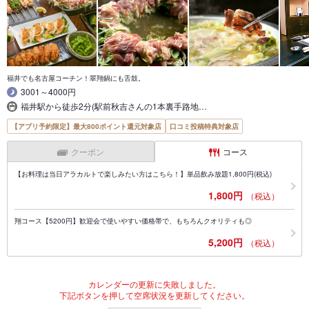
福井でも名古屋コーチン！翠翔鍋にも舌鼓。
3001～4000円
福井駅から徒歩2分(駅前秋吉さんの1本裏手路地…
【アプリ予約限定】最大800ポイント還元対象店
口コミ投稿特典対象店
クーポン
コース
【お料理は当日アラカルトで楽しみたい方はこちら！】単品飲み放題1,800円(税込)
1,800円
（税込）
翔コース【5200円】歓迎会で使いやすい価格帯で、もちろんクオリティも◎
5,200円
（税込）
カレンダーの更新に失敗しました。
下記ボタンを押して空席状況を更新してください。