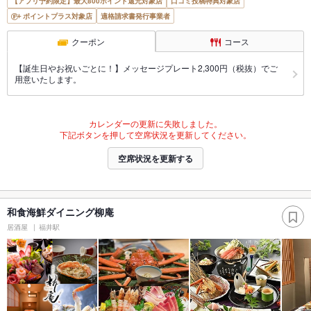
【アプリ予約限定】最大800ポイント還元対象店
口コミ投稿特典対象店
ポイントプラス対象店
適格請求書発行事業者
クーポン
コース
【誕生日やお祝いごとに！】メッセージプレート2,300円（税抜）でご
用意いたします。
カレンダーの更新に失敗しました。
下記ボタンを押して空席状況を更新してください。
空席状況を更新する
和食海鮮ダイニング柳庵
居酒屋
福井駅