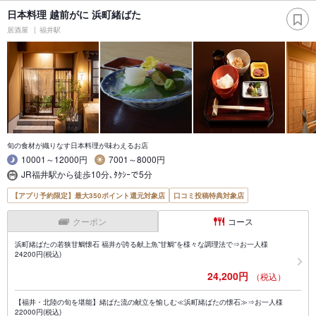
日本料理 越前がに 浜町緒ばた
居酒屋
福井駅
旬の食材が織りなす日本料理が味わえるお店
10001～12000円
7001～8000円
JR福井駅から徒歩10分､ﾀｸｼｰで5分
【アプリ予約限定】最大350ポイント還元対象店
口コミ投稿特典対象店
クーポン
コース
浜町緒ばたの若狭甘鯛懐石 福井が誇る献上魚”甘鯛”を様々な調理法で⇒お一人様
24200円(税込)
24,200円
（税込）
【福井・北陸の旬を堪能】緒ばた流の献立を愉しむ≪浜町緒ばたの懐石≫⇒お一人様
22000円(税込)