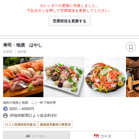
カレンダーの更新に失敗しました。
下記ボタンを押して空席状況を更新してください。
空席状況を更新する
寿司・地酒 はやし
居酒屋
福井駅
福井の地魚と地酒 ここ一軒で福井県
3001～4000円
JR福井駅西口より徒歩約3分
口コミ投稿特典対象店
適格請求書発行事業者
クーポン
コース