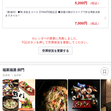
5,200円
（税込）
《飲放付》◆翔 水炊きコース【7000円(税込)】◆自慢の鶏ガラスープで作る博多水炊
きスタイル！
7,000円
（税込）
カレンダーの更新に失敗しました。
下記ボタンを押して空席状況を更新してください。
空席状況を更新する
福菜福酒 師門
居酒屋
福井駅