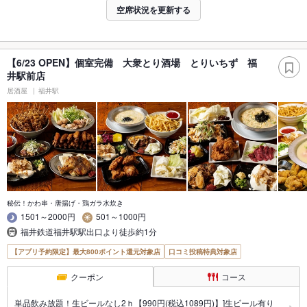
空席状況を更新する
【6/23 OPEN】個室完備 大衆とり酒場 とりいちず 福
井駅前店
居酒屋
福井駅
秘伝！かわ串・唐揚げ・鶏ガラ水炊き
1501～2000円
501～1000円
福井鉄道福井駅駅出口より徒歩約1分
【アプリ予約限定】最大800ポイント還元対象店
口コミ投稿特典対象店
クーポン
コース
単品飲み放題！生ビールなし2ｈ【990円(税込1089円)】]生ビール有り