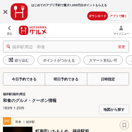
はじめてのアプリ予約で最大
1,000円分ポイントもらえる
ダウンロード
アプリで開く
戻る
マイメニュー
福井駅周辺 和食
変更
絞り込む
ポイントがつかえる
スマート支払い可
今日予約できる
明日予約できる
日時指定
福井駅(福井)周辺
和食のグルメ・クーポン情報
183件 1-20件
地図から探す
PR
和食
福井駅
町寿司いちもんめ 福井駅前