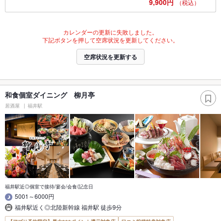
9,900円
（税込）
カレンダーの更新に失敗しました。
下記ボタンを押して空席状況を更新してください。
空席状況を更新する
和食個室ダイニング 柳月亭
居酒屋
福井駅
福井駅近◎個室で接待/宴会/会食/記念日
5001～6000円
福井駅近く◎北陸新幹線 福井駅 徒歩9分