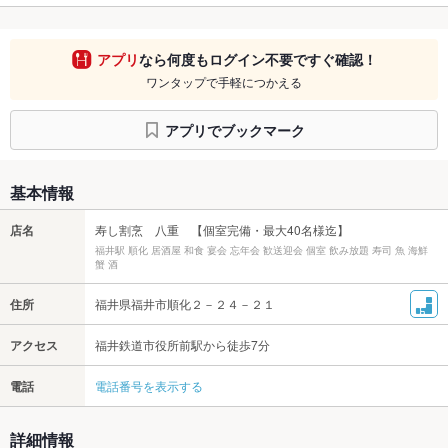
アプリ
なら何度もログイン不要ですぐ確認！
ワンタップで手軽につかえる
アプリでブックマーク
基本情報
店名
寿し割烹 八重 【個室完備・最大40名様迄】
福井駅 順化 居酒屋 和食 宴会 忘年会 歓送迎会 個室 飲み放題 寿司 魚 海鮮
蟹 酒
住所
福井県福井市順化２－２４－２１
アクセス
福井鉄道市役所前駅から徒歩7分
電話
電話番号を表示する
詳細情報