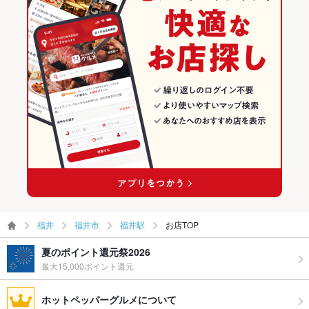
お酒
焼酎充実、日本酒充実、ワイン充実
福井市 × 和食
福井 × 和風
福井駅のグルメランキング
お子様連れ
お子様連れ歓迎
福井市 × 日本料理・懐石・割烹
福井 × 和食
福井駅の居酒屋ランキング
ウェディン
OK
グパーティ
ー二次会
福井城址大名町駅 × 和食
福井 × 日本料理・懐石・割烹
備考
－
福井城址大名町駅 × 日本料理・懐石・割烹
福井
福井市
福井駅
お店TOP
夏のポイント還元祭2026
最大15,000ポイント還元
ホットペッパーグルメについて