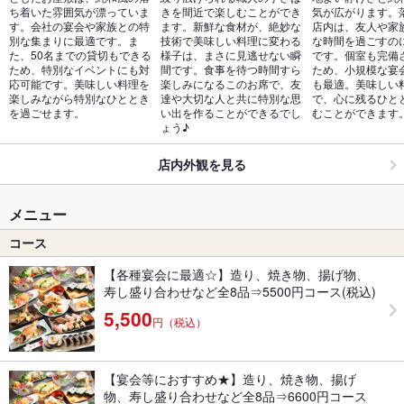
ち着いた雰囲気が漂っていま
きを間近で楽しむことができ
気が広がります。
す。会社の宴会や家族との特
ます。新鮮な食材が、絶妙な
店内は、友人や家
別な集まりに最適です。ま
技術で美味しい料理に変わる
な時間を過ごすの
た、50名までの貸切もできる
様子は、まさに見逃せない瞬
です。個室も完備
ため、特別なイベントにも対
間です。食事を待つ時間すら
ため、小規模な宴
応可能です。美味しい料理を
楽しみになるこのお席で、友
も最適。美味しい
楽しみながら特別なひととき
達や大切な人と共に特別な思
で、心に残るひと
を過ごせます。
い出を作ることができるでし
むことができます
ょう♪
店内外観を見る
メニュー
コース
【各種宴会に最適☆】造り、焼き物、揚げ物、
寿し盛り合わせなど全8品⇒5500円コース(税込)
5,500
円（税込）
【宴会等におすすめ★】造り、焼き物、揚げ
物、寿し盛り合わせなど全8品⇒6600円コース