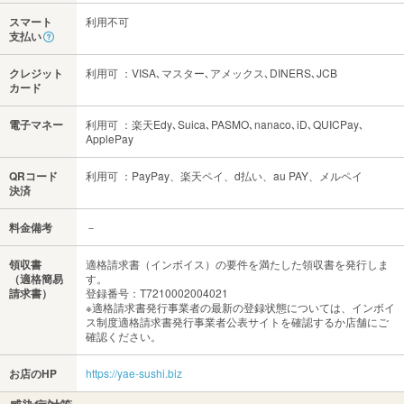
スマート
利用不可
支払い
クレジット
利用可 ：VISA､マスター､アメックス､DINERS､JCB
カード
電子マネー
利用可 ：楽天Edy､Suica､PASMO､nanaco､iD､QUICPay､
ApplePay
QRコード
利用可 ：PayPay、楽天ペイ、d払い、au PAY、メルペイ
決済
料金備考
－
領収書
適格請求書（インボイス）の要件を満たした領収書を発行しま
（適格簡易
す。
請求書）
登録番号：T7210002004021
※適格請求書発行事業者の最新の登録状態については、インボイ
ス制度適格請求書発行事業者公表サイトを確認するか店舗にご
確認ください。
お店のHP
https://yae-sushi.biz