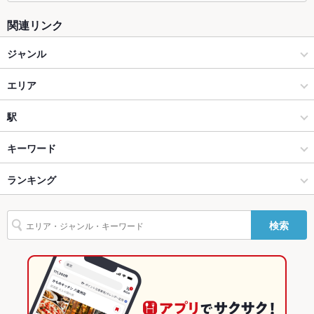
ソファー
なし
関連リンク
テラス席
なし
ジャンル
貸切
貸切可
居酒屋
エリア
設備
Wi-Fi
なし
和風
福井駅
駅
バリアフリ
なし
福井市 × 居酒屋
福井駅 × 居酒屋
福井城址大名町駅
キーワード
ー
福井市 × 和風
福井駅 × 和風
仁愛女子高校駅
ランキング
からあげ
ウニ料理
エビ料理
カニ料理
アワビ
割烹
ちらし寿司
駐車場
あり ：８台
うなぎ
天ぷら
茶碗蒸し
シーフード
その他設備
－
福井城址大名町駅 × 居酒屋
福井駅 × 和食
福井駅
福井のグルメランキング
検索
その他
福井城址大名町駅 × 和風
福井駅 × 日本料理・懐石・割烹
福井の居酒屋ランキング
飲み放題
なし
和食
福井
福井市のグルメランキング
食べ放題
なし
日本料理・懐石・割烹
福井 × 居酒屋
福井市の居酒屋ランキング