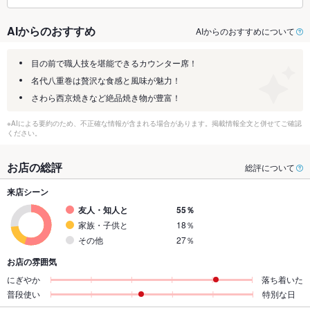
AIからのおすすめ
AIからのおすすめについて
目の前で職人技を堪能できるカウンター席！
名代八重巻は贅沢な食感と風味が魅力！
さわら西京焼きなど絶品焼き物が豊富！
※AIによる要約のため、不正確な情報が含まれる場合があります。掲載情報全文と併せてご確認
ください。
お店の総評
総評について
来店シーン
友人・知人と
55％
家族・子供と
18％
その他
27％
お店の雰囲気
にぎやか
落ち着いた
普段使い
特別な日