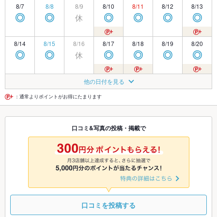
8/7
8/8
8/9
8/10
8/11
8/12
8/13
休
◎
◎
◎
◎
◎
◎
8/14
8/15
8/16
8/17
8/18
8/19
8/20
休
◎
◎
◎
◎
◎
◎
8/21
8/22
8/23
8/24
8/25
8/26
8/27
他の日付を見る
休
◎
◎
◎
◎
◎
◎
：通常よりポイントがお得にたまります
8/28
8/29
8/30
8/31
9/1
9/2
9/3
口コミ&写真の投稿・掲載で
休
◎
◎
◎
◎
◎
◎
9/4
9/5
9/6
9/7
9/8
9/9
9/10
◎
◎
◎
◎
◎
◎
◎
口コミを投稿する