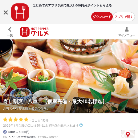
はじめてのアプリ予約で最大
1,000円分ポイントもらえる
ダウンロード
アプリで開く
一覧
マイメニュー
居酒屋 | 福井駅 | 福井県
寿し割烹 八重 【個室完備・最大40名様迄】
片町で40年以上続く老舗の名店。
-
10
口コミ
件
2026年1月以降の口コミ5件以上で評点が表示されます
5001～6000円
ただいま営業時間外
17:30～翌0:00