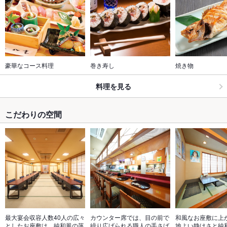
豪華なコース料理
巻き寿し 
焼き物
料理を見る
こだわりの空間
最大宴会収容人数40人の広々
カウンター席では、目の前で
和風なお座敷に上
としたお座敷は、純和風の落
繰り広げられる職人の手さば
地よい静けさと純