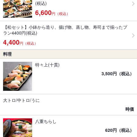
(税込)
6,600
円（税込）
【松セット】小鉢から造り、揚げ物、蒸し物、寿司まで揃ったプ
ラン4400円(税込)
4,400
円（税込）
料理
特々上(十貫)
3,500円（税込）
大トロ/中トロ/うに
時価
八重ちらし
620円（税込）