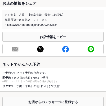
お店の情報をシェア
禁煙・喫煙
全席禁煙
寿し割烹 八重 【個室完備・最大40名様迄】
喫煙専用室
なし
福井県福井市順化２－２４－２１
https://www.hotpepper.jp/strJ000348318/
※2020年4月1日～受動喫煙対策に関する法律が施行されています。正しい情報はお店へお問い
合わせください。
お店情報をコピー
お席
総席数
68席
最大宴会収
40人
容人数
ネットでかんたん予約
個室
なし
ご予約ならネット予約が便利です。
即予約
：来店日の当日17時まで受付
座敷
あり
※曜日、コースによって締切が異なる場合があります。
リクエスト予約
：来店日の前日17時まで受付
掘りごたつ
なし
カウンター
あり
お店からのメッセージに登録する