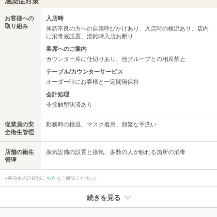
感染症対策
お客様への
入店時
取り組み
体調不良の方への自粛呼びかけあり、入店時の検温あり、店内
に消毒液設置、混雑時入店お断り
客席へのご案内
カウンター席に仕切りあり、他グループとの相席禁止
テーブル/カウンターサービス
オーダー時にお客様と一定間隔保持
会計処理
非接触型決済あり
従業員の安
勤務時の検温、マスク着用、頻繁な手洗い
全衛生管理
店舗の衛生
換気設備の設置と換気、多数の人が触れる箇所の消毒
管理
※各項目の詳細は
こちら
をご確認ください。
続きを見る
たばこ