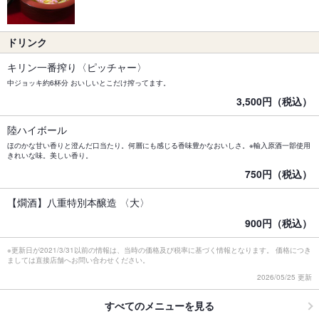
ドリンク
キリン一番搾り〈ピッチャー〉
中ジョッキ約6杯分 おいしいとこだけ搾ってます。
3,500円（税込）
陸ハイボール
ほのかな甘い香りと澄んだ口当たり。何層にも感じる香味豊かなおいしさ。※輸入原酒一部使用
きれいな味。美しい香り。
750円（税込）
【燗酒】八重特別本醸造 〈大〉
900円（税込）
※更新日が2021/3/31以前の情報は、当時の価格及び税率に基づく情報となります。 価格につき
ましては直接店舗へお問い合わせください。
2026/05/25 更新
すべてのメニューを見る