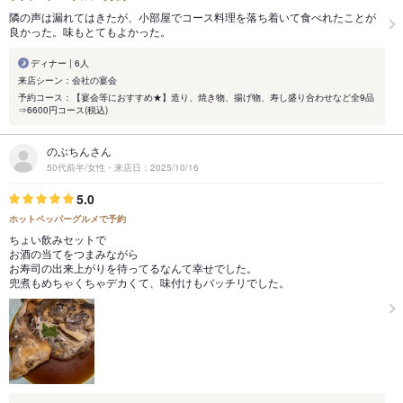
隣の声は漏れてはきたが、小部屋でコース料理を落ち着いて食べれたことが
良かった。味もとてもよかった。
ディナー | 6人
来店シーン：会社の宴会
予約コース：【宴会等におすすめ★】造り、焼き物、揚げ物、寿し盛り合わせなど全9品
⇒6600円コース(税込)
のぶちんさん
50代前半/女性・来店日：2025/10/16
5.0
ホットペッパーグルメで予約
ちょい飲みセットで
お酒の当てをつまみながら
お寿司の出来上がりを待ってるなんて幸せでした。
兜煮もめちゃくちゃデカくて、味付けもバッチリでした。