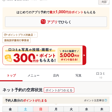
1,000
はじめてのアプリ予約で
最大
円分ポイント
もらえる
アプリ
でひらく
ポイントプラス
対象店
適格請求書発行事業者
口コミ
トップ
メニュー
店内
写真
10
ネット予約の空席状況
ポイントがつかえる
予約人数分の
ポイントがたまる
ポイント注意事項
金
土
日
月
火
水
木