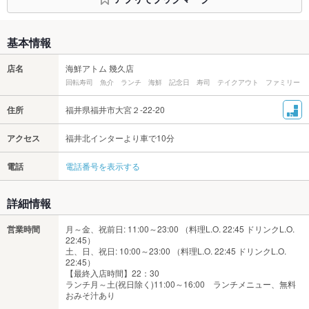
基本情報
店名
海鮮アトム 幾久店
回転寿司 魚介 ランチ 海鮮 記念日 寿司 テイクアウト ファミリー
住所
福井県福井市大宮２-22-20
アクセス
福井北インターより車で10分
電話
電話番号を表示する
詳細情報
営業時間
月～金、祝前日: 11:00～23:00 （料理L.O. 22:45 ドリンクL.O.
22:45）
土、日、祝日: 10:00～23:00 （料理L.O. 22:45 ドリンクL.O.
22:45）
【最終入店時間】22：30
ランチ月～土(祝日除く)11:00～16:00 ランチメニュー、無料
おみそ汁あり