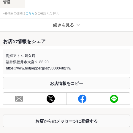
管理
※各項目の詳細は
こちら
をご確認ください。
続きを見る
たばこ
お店の情報をシェア
禁煙・喫煙
全席禁煙
全席禁煙となっております。
海鮮アトム 幾久店
福井県福井市大宮２-22-20
喫煙専用室
なし
https://www.hotpepper.jp/strJ000348219/
※2020年4月1日～受動喫煙対策に関する法律が施行されています。正しい情報はお店へお問い
合わせください。
お店情報をコピー
お席
総席数
87席(少人数～大人数まで◎)
最大宴会収
87人(少人数～大人数まで◎)
容人数
お店からのメッセージに登録する
個室
なし ：個室はございませんが、お席ごとに仕切りのようになっ
ております。