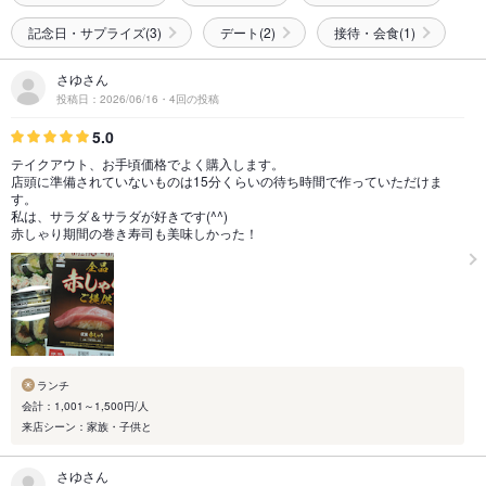
記念日・サプライズ(3)
デート(2)
接待・会食(1)
さゆさん
投稿日：2026/06/16・4回の投稿
5.0
テイクアウト、お手頃価格でよく購入します。
店頭に準備されていないものは15分くらいの待ち時間で作っていただけま
す。
私は、サラダ＆サラダが好きです(^^)
赤しゃり期間の巻き寿司も美味しかった！
ランチ
会計：1,001～1,500円/人
来店シーン：家族・子供と
さゆさん