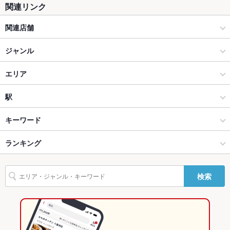
関連リンク
座敷
なし ：お座敷はございませんが、ソファ席なのでファミリーで
関連店舗
もご利用いただけます。
海鮮アトム
掘りごたつ
ジャンル
なし ：ゆったりとしたい時はカウンター席もご利用ください。
カウンター
なし
和食
エリア
ソファー
なし
寿司
福井市その他
駅
テラス席
なし
福井市 × 和食
福井市その他 × 和食
田原町駅
キーワード
貸切
貸切不可 ：貸切はできかねます。
福井市 × 寿司
福井市その他 × 寿司
西別院駅
ランキング
からあげ
ウニ料理
エビ料理
カニ料理
刺身
フライドポテト
うどん
設備
そば
うなぎ
天ぷら
茶碗蒸し
なめろう
鴨肉
デザート
まつもと町屋駅 × 和食
福井
まつもと町屋駅
福井のグルメランキング
Wi-Fi
あり
検索
天うどん
まつもと町屋駅 × 寿司
福井 × 和食
福井の和食ランキング
バリアフリ
なし ：店内段差がある箇所がございますので、お気を付けくだ
ー
さい。
福井 × 寿司
福井の寿司ランキング
駐車場
あり ：50台収容可能。