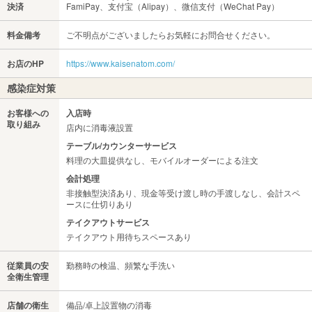
決済
FamiPay、支付宝（Alipay）、微信支付（WeChat Pay）
料金備考
ご不明点がございましたらお気軽にお問合せください。
お店のHP
https://www.kaisenatom.com/
感染症対策
お客様への
入店時
取り組み
店内に消毒液設置
テーブル/カウンターサービス
料理の大皿提供なし、モバイルオーダーによる注文
会計処理
非接触型決済あり、現金等受け渡し時の手渡しなし、会計スペ
ースに仕切りあり
テイクアウトサービス
テイクアウト用待ちスペースあり
従業員の安
勤務時の検温、頻繁な手洗い
全衛生管理
店舗の衛生
備品/卓上設置物の消毒