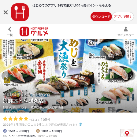
はじめてのアプリ予約で最大
1,000円分ポイントもらえる
ダウンロード
アプリで開く
一覧
マイメニュー
和食 | 福井市その他 | 福井県
海鮮アトム 幾久店
鮮度の良いネタを、威勢の良い職人が握る!!
-
150
口コミ
件
2026年1月以降の口コミ5件以上で評点が表示されます
1501～2000円
1001～1500円
ただいま営業時間外
10:00～23:00