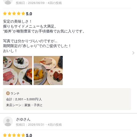
投稿日：2026/06/09・4回の投稿
5.0
安定の美味しさ！
握りもサイドメニューも大満足。
“姫丼”が種類豊富でお手頃価格でお気に入りです。
写真では分かりづらいのですが...
期間限定の”赤しゃり”でのご提供でした！
おいし！
ランチ
会計：2,001～3,000円/人
来店シーン：家族・子供と
さゆさん
投稿日：2026/05/31・4回の投稿
5.0