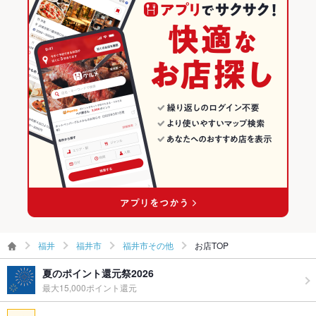
福井市のグルメランキング
英語メニュ
あり
ー
福井市の和食ランキング
その他設備
カウンター席では目の前で職人さんが握るところを見られます
♪
福井市の寿司ランキング
その他
福井市その他のグルメランキング
飲み放題
なし ：飲み放題はございません。
福井市その他の和食ランキング
食べ放題
なし ：一品ずつ心を込めてお出し致します。
お子様連れ
お子様連れ歓迎 ：ファミリーに人気♪
ウェディン
不可
グパーティ
ー二次会
福井
福井市
福井市その他
お店TOP
備考
ご不明点等、お気軽にご相談ください。
夏のポイント還元祭2026
最大15,000ポイント還元