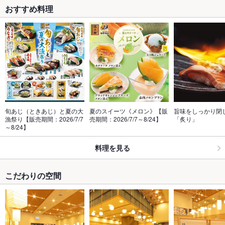
おすすめ料理
旬あじ（ときあじ）と夏の大
夏のスイーツ《メロン》【販
旨味をしっかり閉
漁祭り【販売期間：2026/7/7
売期間：2026/7/7～8/24】
「炙り」
～8/24】
料理を見る
こだわりの空間