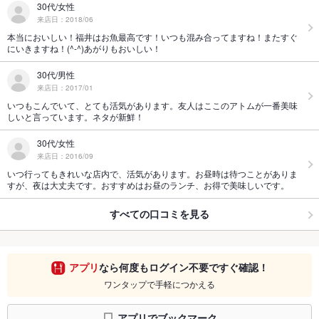
30代/女性
来店日：2018/06
本当においしい！福井はお魚最高です！いつも混み合ってますね！またすぐ
にいきますね！(^-^)あがりもおいしい！
30代/男性
来店日：2017/01
いつもこんでいて、とても活気があります。友人はここのアトムが一番美味
しいと言っています。ネタが新鮮！
30代/女性
来店日：2016/09
いつ行ってもきれいな店内で、活気があります。お昼時は待つことがありま
すが、夜は大丈夫です。おすすめはお昼のランチ、お得で美味しいです。
すべての口コミを見る
アプリ
なら何度もログイン不要ですぐ確認！
ワンタップで手軽につかえる
アプリでブックマーク