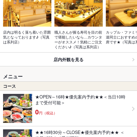
店内は明るく落ち着いた雰囲
職人さんが握る寿司を目の前
カップル・ファミ
気となっております♪（写真
で堪能したいなら…カウンタ
達同士におすすめ
は系列店）
ーがオススメ！気軽にご注文
席です★（写真は
ください♪（写真は系列店）
店内外観を見る
メニュー
コース
★OPEN～16時★優先案内予約★★＜当日10時
まで受付可能＞
0
円（税込）
★★16時30分～CLOSE★優先案内予約★★ ＜