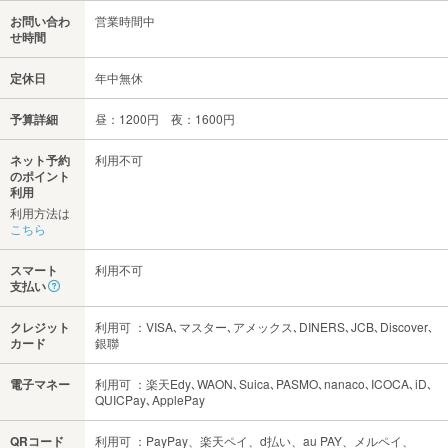
お問い合わ
営業時間中
せ時間
定休日
年中無休
予算詳細
昼：1200円 夜：1600円
ネット予約
利用不可
のポイント
利用
利用方法は
こちら
スマート
利用不可
支払い
クレジット
利用可 ：VISA､マスター､アメックス､DINERS､JCB､Discover､
カード
銀聯
電子マネー
利用可 ：楽天Edy､WAON､Suica､PASMO､nanaco､ICOCA､iD､
QUICPay､ApplePay
QRコード
利用可 ：PayPay、楽天ペイ、d払い、au PAY、メルペイ、