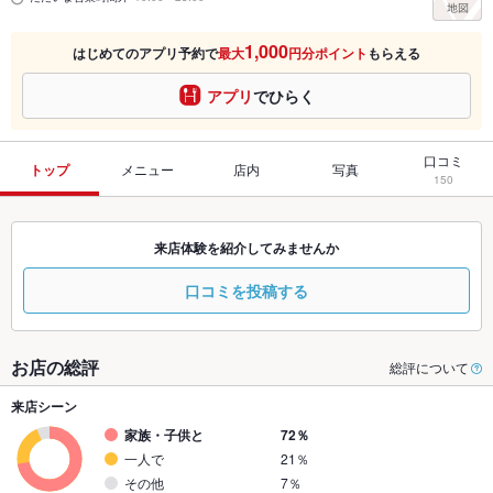
1,000
はじめてのアプリ予約で
最大
円分ポイント
もらえる
アプリ
でひらく
口コミ
トップ
メニュー
店内
写真
150
来店体験を紹介してみませんか
口コミを投稿する
お店の総評
総評について
来店シーン
家族・子供と
72％
一人で
21％
その他
7％