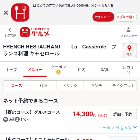
はじめてのアプリ予約で最大
1,000円分ポイントもらえる
ダウンロード
アプリで開く
お店TOP
マイメニュー
FRENCH RESTAURANT La Casserole フ
ランス料理 キャセロール
クーポン
口コミ
トップ
メニュー
店内
写真
1
52
コース
料理
ドリンク
ランチ
テイクアウト
ネット予約できるコース
【夜のコース】グルメコース
14,300
詳細・予約
円（税込）
6品
1名～
クーポン1件をみる
【夜のコース】ミニキャセロール