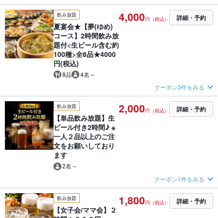
4,000
飲み放題
詳細・予約
円（税込）
夏宴会★【夢(ゆめ)
コース】2時間飲み放
題付<生ビール含む約
100種>全8品★4000
円(税込)
8品
4名～
クーポン3件をみる
2,000
飲み放題
詳細・予約
円（税込）
【単品飲み放題】生
ビール付き2時間♪ ※
一人２品以上のご注
文をお願いしており
ます
2名～
クーポン1件をみる
1,800
飲み放題
詳細・予約
円（税込）
【女子会/ママ会】２