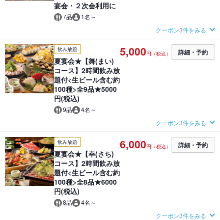
宴会・２次会利用に
7品
1名～
クーポン3件をみる
5,000
飲み放題
詳細・予約
円（税込）
夏宴会★【舞(まい)
コース】2時間飲み放
題付<生ビール含む約
100種>全9品★5000
円(税込)
9品
4名～
クーポン3件をみる
6,000
飲み放題
詳細・予約
円（税込）
夏宴会★【幸(さち)
コース】2時間飲み放
題付<生ビール含む約
100種>全8品★6000
円(税込)
8品
4名～
クーポン3件をみる