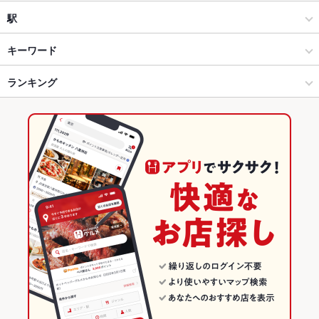
個室居酒屋 くいもの屋わん 桜木町店
和風
水戸駅
駅
個室居酒屋 くいもの屋わん 綱島店
水戸 × 居酒屋
水戸駅 × 居酒屋
水戸駅
キーワード
くいもの屋わん 大和店
水戸 × 和風
水戸駅 × 和風
ランキング
からあげ
お茶漬け
塩辛
炉ばた焼き・炙り焼き
モツ煮込み
エビ料理
カニ料理
刺身
ローストビーフ
にんにく料理
フライドポテト
個室居酒屋 くいもの屋わん 茅ヶ崎店
水戸駅 × 居酒屋
水戸駅 × 創作料理
茨城のグルメランキング
ちらし寿司
うどん
うなぎ
天ぷら
おでん
焼きそば
レバー
くいもの屋わん 湘南台店
水戸駅 × 和風
水戸駅 × 洋・和洋・各国料理・その他
茨城の居酒屋ランキング
つくね
地鶏
ステーキ
ピザ
餃子
牛タン
ケーキ
個室居酒屋 くいもの屋わん 蒲田店
創作料理
茨城
水戸のグルメランキング
フレンチトースト
チーズケーキ
馬肉
焼きうどん
くいもの屋わん 大宮南銀通り店
洋・和洋・各国料理・その他
茨城 × 居酒屋
水戸の居酒屋ランキング
くいもの屋わん 本厚木店
水戸 × 創作料理
茨城 × 和風
水戸駅のグルメランキング
くいもの屋わん 川崎西口店
水戸 × 洋・和洋・各国料理・その他
茨城 × 創作料理
水戸駅の居酒屋ランキング
水戸駅 × 創作料理
茨城 × 洋・和洋・各国料理・その他
その他の関連店舗