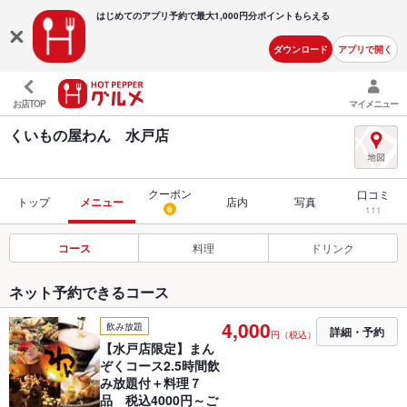
はじめてのアプリ予約で最大
1,000円分ポイントもらえる
ダウンロード
アプリで開く
お店TOP
マイメニュー
くいもの屋わん 水戸店
クーポン
口コミ
トップ
メニュー
店内
写真
6
111
コース
料理
ドリンク
ネット予約できるコース
4,000
飲み放題
詳細・予約
円（税込）
【水戸店限定】まん
ぞくコース2.5時間飲
み放題付＋料理７
品 税込4000円～ご