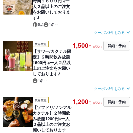
時間１８００円 ※一
人２品以上のご注文
をお願いしておりま
す♪
0品
1名～
クーポン3件をみる
1,500
飲み放題
詳細・予約
円（税込）
【サワー/カクテル限
定】２時間飲み放題
1500円 ※一人２品以
上のご注文をお願い
しております♪
1名～
クーポン3件をみる
1,200
飲み放題
詳細・予約
円（税込）
【ソフドリ/ノンアル
カクテル】２時間飲
み放題1200円※一人
２品以上のご注文お
願いしております