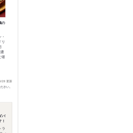
鶏の
ン・
ドリ
円
の濃
ご堪
4/28 更新
ください。
ダバ
す！
トラ