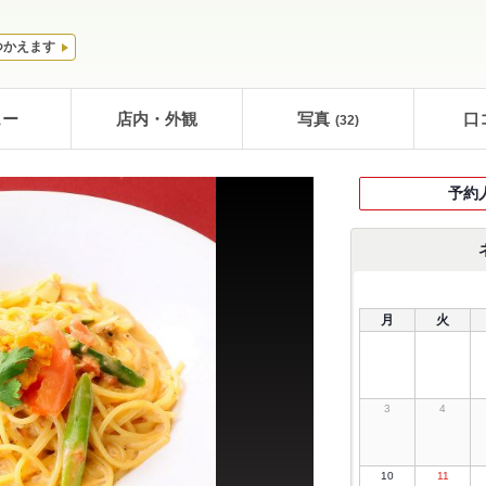
つかえます
ュー
店内・外観
写真
口
(32)
予約
月
火
3
4
10
11