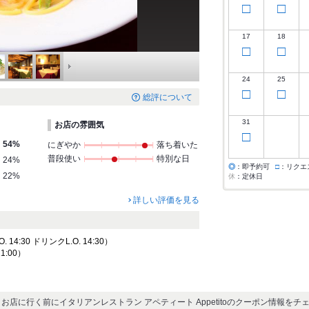
□
□
17
18
□
□
24
25
□
□
総評について
31
お店の雰囲気
□
54%
にぎやか
落ち着いた
普段使い
特別な日
24%
◎
：即予約可
□
：リクエ
22%
休
：定休日
詳しい評価を見る
14:30 ドリンクL.O. 14:30）
21:00）
お店に行く前にイタリアンレストラン アペティート Appetitoのクーポン情報をチ