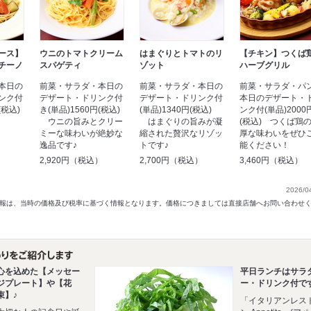
ース】
ウニのトマトクリーム
はまぐりとトマトのリ
【チキン】つくば
チーノ
スパゲティ
ゾット
ハーブグリル
本日の
前菜・サラダ・本日の
前菜・サラダ・本日の
前菜・サラダ・パ
ンク付
デザート・ドリンク付
デザート・ドリンク付
本日のデザート・
(税込)
き(単品)1560円(税込)
(単品)1340円(税込)
ンク付(単品)2000
ウニの旨みとクリー
はまぐりの旨みが凝
(税込) つくば鶏
）
ミーな味わいが絶妙な
縮された贅沢なリゾッ
厚な味わいをぜひ
逸品です♪
トです♪
能ください！
2,920円（税込）
2,700円（税込）
3,460円（税込）
2026/0
以前の情報は、当時の価格及び税率に基づく情報となります。価格につきましては直接店舗へお問い合わせ
心を込めた【メッセー
平日ランチはサラ
ジプレート】や【花
ー・ドリンク付で
束】♪
「イタリアンレス