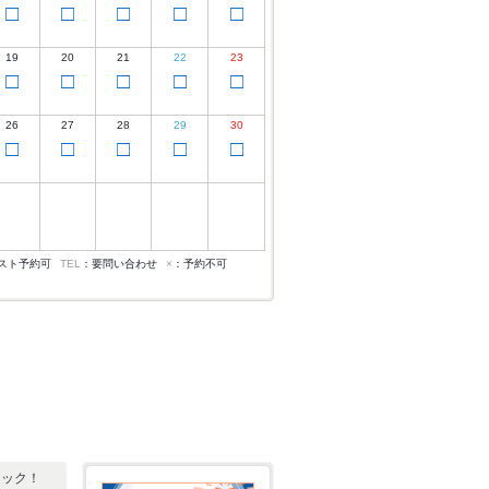
□
□
□
□
□
19
20
21
22
23
□
□
□
□
□
26
27
28
29
30
□
□
□
□
□
スト予約可
TEL
：要問い合わせ
×
：予約不可
ェック！