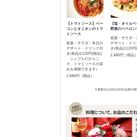
【トマトソース】ベー
【塩・オイルベ
コンとオニオンのトマ
野菜のペペロン
トソース
前菜・サラダ・
前菜・サラダ・本日の
デザート・ドリ
デザート・ドリンク付
き(単品)1120円
き(単品)1120円(税込)
2,480円（税込
シンプルだからこ
そ、トマトソースの深
みを堪能できます♪
2,480円（税込）
※更新日が2021/3/31