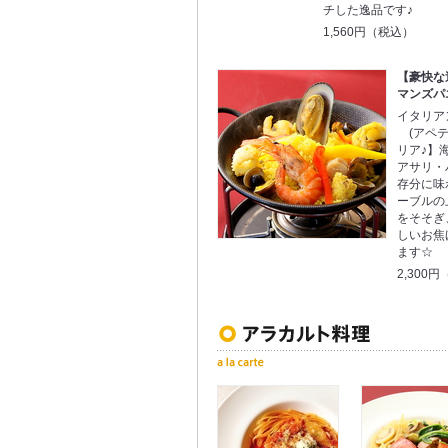
チした逸品です♪
1,560円（税込）
【豪快な
マンズパ
イタリアン
(アペテ
リア♪】
アサリ・
存分に味
ーブルの
をそそぎ
しいお焦
ます☆
2,300