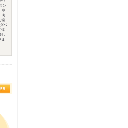
ペティ
ラン
丁寧
・肉
お楽
ラダバ
で本
楽し
きま