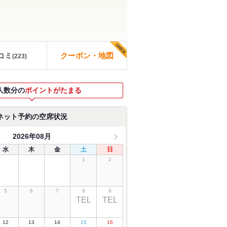
コミ
クーポン・地図
(
223
)
人数分の
ポイントがたまる
ネット予約の空席状況
2026年08月
水
木
金
土
日
1
2
5
6
7
8
9
TEL
TEL
12
13
14
15
16