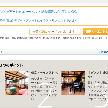
ズ☆デザートデコレーションや記念撮影などお店とご相談♪
00円(税込) デザートプレートにイラストリクエストできます
全部で
2枚
のクーポンがあります！
31以前の情報は、当時の価格及び税率に基づく情報となります。価格につきましては直接店舗へお問い合
ス
個室・テラス席あり♪
【ピアノ】貸切
会♪
Appetito (アペティ
が
ート)はソファー席や
貸し切りの際に
お
テラス席・個室など
ランドピアノを
に
のご用意あり！様々
てピアノの発表
コ
なシーンで使えます
演奏食事会など
て
◎
ご利用いただけ