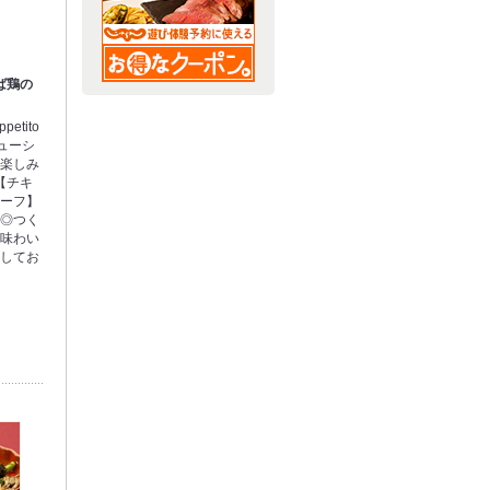
ば鶏の
etito
ューシ
お楽しみ
【チキ
ビーフ】
意◎つく
な味わい
ちしてお