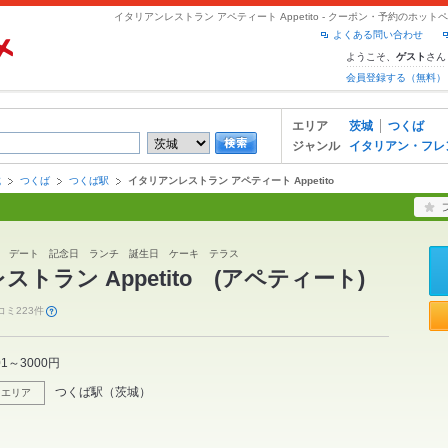
イタリアンレストラン アペティート Appetito - クーポン・予約のホッ
よくある問い合わせ
ようこそ、
さん
ゲスト
会員登録する（無料）
エリア
茨城
つくば
ジャンル
イタリアン・フレ
城
つくば
つくば駅
イタリアンレストラン アペティート Appetito
 デート 記念日 ランチ 誕生日 ケーキ テラス
トラン Appetito (アペティート)
コミ223件
01～3000円
つくば駅
（
茨城
）
エリア