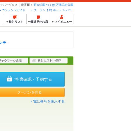
トペッパーグルメ
最寄駅：
研究学園
つくば
万博記念公園
コンテンツガイド
クーポン 予約 ホットペッパー
検討リスト
最近見たお店
マイメニュー
ンチ
空席確認・予約する
クーポンを見る
電話番号を表示する