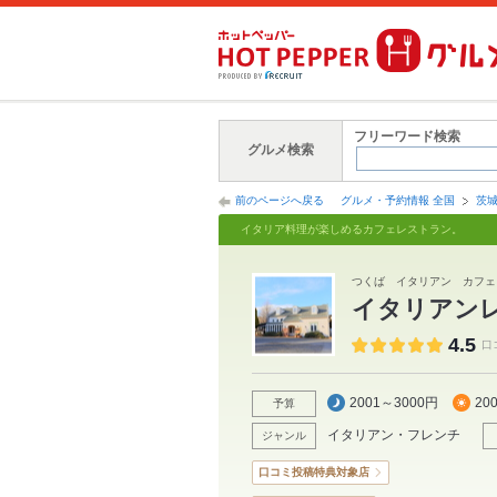
フリーワード検索
グルメ検索
前のページへ戻る
グルメ・予約情報 全国
茨
イタリア料理が楽しめるカフェレストラン。
つくば イタリアン カフェ
イタリアンレス
4.5
口
2001～3000円
20
予算
イタリアン・フレンチ
ジャンル
口コミ投稿特典対象店