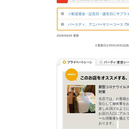
☆歓送迎会・記念日・誕生日にサプライ
バースディ、アニバーサリーコース 75
2026/04/20 更新
※更新日が2021/3/
新型コロナウイル
対策
当店では、お客様
安心して御食事を
楽しみ頂けるよう
お店の入口にアル
ール消毒液を備え
おります。