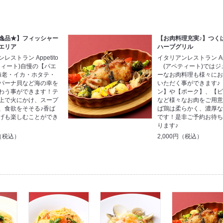
逸品★】フィッシャー
【お肉料理充実♪】つく
エリア
ハーブグリル
レストラン Appetito
イタリアンレストラン App
ィート)自慢の【パエ
(アペティート)ではジ
海老・イカ・ホタテ・
ーなお肉料理も様々に
パーナ貝など海の幸を
いただく事ができます♪
わう事ができます！テ
ン】や【ポーク】、【
上で火にかけ、スープ
など様々なお肉をご用
、食欲をそそる♪香ば
ば鶏は柔らかく、濃厚
げも楽しむことができ
です！是非ご予約お待
ります♪
円（税込）
2,000円（税込）