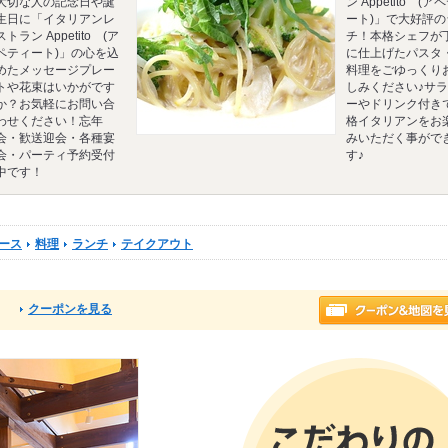
大切な人の記念日や誕
ン Appetito (ア
生日に「イタリアンレ
ート)」で大好評の
ストラン Appetito (ア
チ！本格シェフが
ペティート)」の心を込
に仕上げたパスタ
めたメッセージプレー
料理をごゆっくり
トや花束はいかがです
しみください♪サ
か？お気軽にお問い合
ーやドリンク付き
わせください！忘年
格イタリアンをお
会・歓送迎会・各種宴
みいただく事がで
会・パーティ予約受付
す♪
中です！
ース
料理
ランチ
テイクアウト
クーポンを見る
る