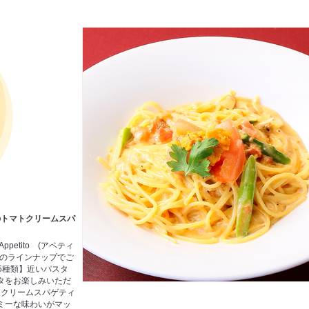
のトマトクリームスパ
petito (アペティ
実のラインナップでご
5種類】近いパスタ
タをお楽しみいただ
トクリームスパゲティ
ミーな味わいがマッ