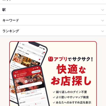
駅前イタリア食堂 CIN CIN
イタリアン
東海市
駅
愛知県その他 × イタリアン・フレンチ
東海市 × イタリアン・フレンチ
太田川駅
キーワード
愛知県その他 × イタリアン
東海市 × イタリアン
高横須賀駅
ランキング
からあげ
エビ料理
ソーセージ
仔羊
パスタ
カルボナーラ
ペペロンチーノ
ピザ
マルゲリータ
デザート
生ハム
南加木屋駅 × イタリアン・フレンチ
愛知
南加木屋駅
愛知のグルメランキング
南加木屋駅 × イタリアン
愛知 × イタリアン・フレンチ
愛知のイタリアン・フレンチランキング
愛知 × イタリアン
愛知のイタリアンランキング
愛知県その他のグルメランキング
愛知県その他のイタリアン・フレンチランキング
愛知県その他のイタリアンランキング
東海市のグルメランキング