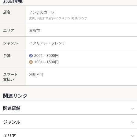
お店情報
店名
ノンナカコーレ
太田川/南加木屋駅/イタリアン/野菜/ランチ
エリア
東海市
ジャンル
イタリアン・フレンチ
予算
2001～3000円
1001～1500円
スマート
利用不可
支払い
関連リンク
関連店舗
久鐵東海店
ジャンル
久鐵あらたま店
イタリアン・フレンチ
エリア