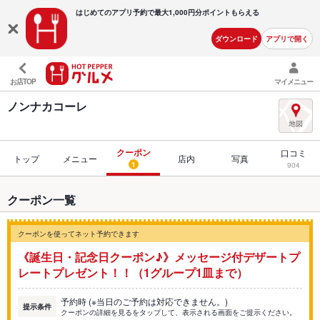
はじめてのアプリ予約で最大
1,000円分ポイントもらえる
ダウンロード
アプリで開く
お店TOP
マイメニュー
ノンナカコーレ
クーポン
口コミ
トップ
メニュー
店内
写真
1
904
クーポン一覧
クーポンを使ってネット予約できます
《誕生日・記念日クーポン♪》メッセージ付デザートプ
レートプレゼント！！（1グループ1皿まで）
予約時 (※当日のご予約は対応できません。)
提示条件
クーポンの詳細を見るをタップして、表示される画面をご提示ください。