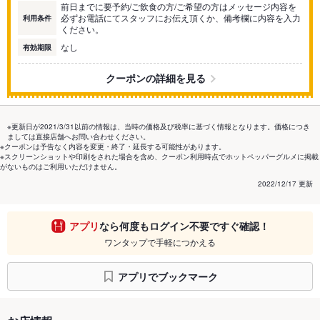
前日までに要予約/ご飲食の方/ご希望の方はメッセージ内容を
必ずお電話にてスタッフにお伝え頂くか、備考欄に内容を入力
利用条件
ください。
なし
有効期限
クーポンの詳細を見る
※更新日が2021/3/31以前の情報は、当時の価格及び税率に基づく情報となります。価格につき
ましては直接店舗へお問い合わせください。
※クーポンは予告なく内容を変更・終了・延長する可能性があります。
※スクリーンショットや印刷をされた場合を含め、クーポン利用時点でホットペッパーグルメに掲載
がないものはご利用いただけません。
2022/12/17 更新
アプリ
なら何度もログイン不要ですぐ確認！
ワンタップで手軽につかえる
アプリでブックマーク