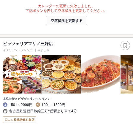
カレンダーの更新に失敗しました。
下記ボタンを押して空席状況を更新してください。
空席状況を更新する
ピッツェリアマリノ三好店
イタリアン・フレンチ
みよし市
本格釜焼きピザが自慢のイタリアン
1501～2000円
1001～1500円
名古屋鉄道豊田線線三好ｹ丘駅より車で4分
口コミ投稿特典対象店