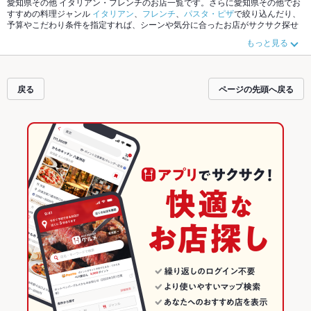
愛知県その他 イタリアン・フレンチのお店一覧です。さらに愛知県その他でお
すすめの料理ジャンル
イタリアン
、
フレンチ
、
パスタ・ピザ
で絞り込んだり、
予算やこだわり条件を指定すれば、シーンや気分に合ったお店がサクサク探せ
ます。ホットペッパーグルメなら、お得なクーポンはもちろん、こだわりメニ
もっと見る
ュー
パスタ
、
ピザ
、
生パスタ
や季節のおすすめ料理など、お店の最新情報をご
紹介しているので安心！24時間使える簡単便利なネット予約が使えるお店も拡
大中です。友達どうしの飲み会にも、会社の宴会にも、デートやパーティーに
もお得に便利にホットペッパーグルメをご利用ください。
戻る
ページの先頭へ戻る