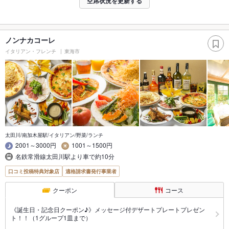
空席状況を更新する
ノンナカコーレ
イタリアン・フレンチ
東海市
太田川/南加木屋駅/イタリアン/野菜/ランチ
2001～3000円
1001～1500円
名鉄常滑線太田川駅より車で約10分
口コミ投稿特典対象店
適格請求書発行事業者
クーポン
コース
《誕生日・記念日クーポン♪》メッセージ付デザートプレートプレゼン
ト！！（1グループ1皿まで）