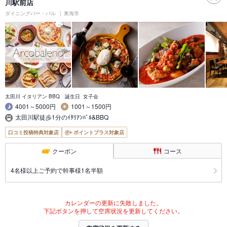
川駅前店
ダイニングバー・バル
東海市
太田川 イタリアン BBQ 誕生日 女子会
4001～5000円
1001～1500円
太田川駅徒歩1分のｲﾀﾘｱﾝﾊﾞﾙ&BBQ
口コミ投稿特典対象店
ポイントプラス対象店
クーポン
コース
4名様以上ご予約で幹事様1名半額
カレンダーの更新に失敗しました。
下記ボタンを押して空席状況を更新してください。