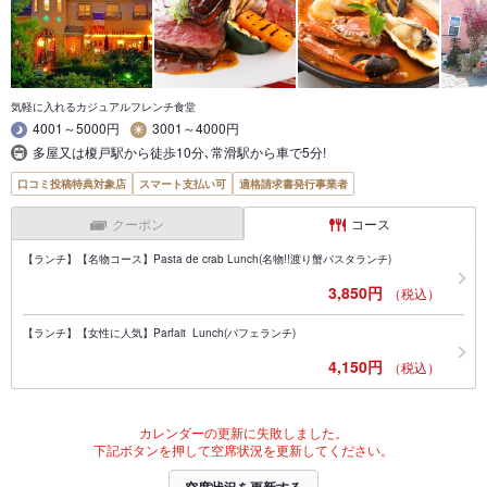
気軽に入れるカジュアルフレンチ食堂
4001～5000円
3001～4000円
多屋又は榎戸駅から徒歩10分､常滑駅から車で5分!
口コミ投稿特典対象店
スマート支払い可
適格請求書発行事業者
クーポン
コース
【ランチ】【名物コース】Pasta de crab Lunch(名物!!渡り蟹パスタランチ)
3,850円
（税込）
【ランチ】【女性に人気】Parfait Lunch(パフェランチ)
4,150円
（税込）
カレンダーの更新に失敗しました。
下記ボタンを押して空席状況を更新してください。