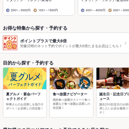
2001～3000円
1001～1500円
3001～4000円
2001～300
お得な特集から探す・予約する
ポイントプラスで最大8倍
対象日時のネット予約でポイントが最大8倍たまるお店はこちら！
目的から探す・予約する
夏グルメ・宴会パーフ
食べ放題ナビゲーター
誕生日・記念日プ
ェクトガイド
ュース
焼肉食べ放題やスイーツ食べ
放題など食べ放題お店探しの
幹事さんのお店探しを強力サ
誕生日や記念日のお祝
決定版！
ポート！お店探しの決定版！
用したいお店を徹底リ
チ！