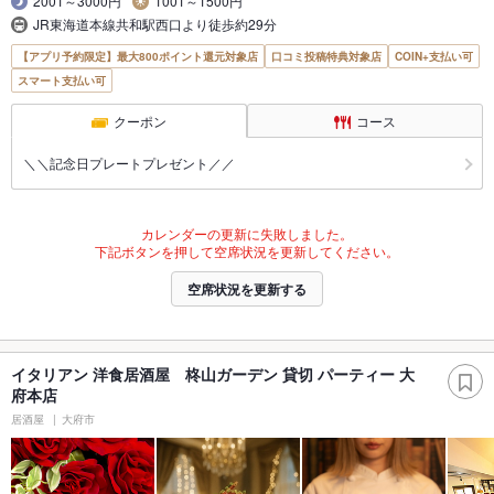
2001～3000円
1001～1500円
JR東海道本線共和駅西口より徒歩約29分
【アプリ予約限定】最大800ポイント還元対象店
口コミ投稿特典対象店
COIN+支払い可
スマート支払い可
クーポン
コース
＼＼記念日プレートプレゼント／／
カレンダーの更新に失敗しました。
下記ボタンを押して空席状況を更新してください。
空席状況を更新する
イタリアン 洋食居酒屋 柊山ガーデン 貸切 パーティー 大
府本店
居酒屋
大府市