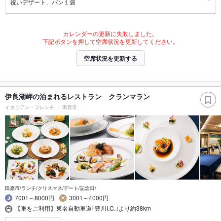
祝いデザート、パン１袋
カレンダーの更新に失敗しました。
下記ボタンを押して空席状況を更新してください。
空席状況を更新する
伊良湖岬の泊まれるレストラン クランマラン
イタリアン・フレンチ
田原市
田原市/ランチ/クリスマス/デート/記念日/
7001～8000円
3001～4000円
【車をご利用】東名自動車道｢豊川I.C.｣より約38km