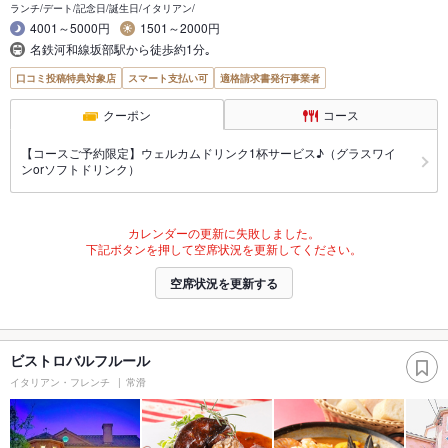
ランチ/デート/記念日/誕生日/イタリアン/
4001～5000円
1501～2000円
名鉄河和線坂部駅から徒歩約1分｡
口コミ投稿特典対象店
スマート支払い可
適格請求書発行事業者
クーポン
コース
【コースご予約限定】ウェルカムドリンク1杯サービス♪（グラスワイ
ンorソフトドリンク）
カレンダーの更新に失敗しました。
下記ボタンを押して空席状況を更新してください。
空席状況を更新する
ビストロバルフルール
イタリアン・フレンチ
常滑