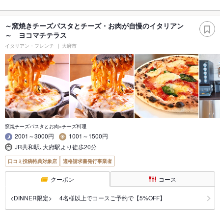
～窯焼きチーズパスタとチーズ・お肉が自慢のイタリアン
～ ヨコマチテラス
イタリアン・フレンチ
大府市
窯焼チーズパスタとお肉×チーズ料理
2001～3000円
1001～1500円
JR共和駅､大府駅より徒歩20分
口コミ投稿特典対象店
適格請求書発行事業者
クーポン
コース
<DINNER限定> 4名様以上でコースご予約で【5%OFF】