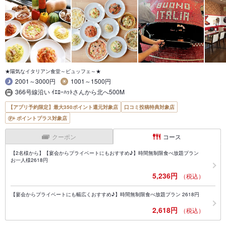
★陽気なイタリアン食堂～ビュッフェ～★
2001～3000円
1001～1500円
366号線沿い ｲｴﾛｰﾊｯﾄさんから北へ500M
【アプリ予約限定】最大350ポイント還元対象店
口コミ投稿特典対象店
ポイントプラス対象店
クーポン
コース
【2名様から】【宴会からプライベートにもおすすめ♪】時間無制限食べ放題プラン
お一人様2618円
5,236円
（税込）
【宴会からプライベートにも幅広くおすすめ♪】時間無制限食べ放題プラン 2618円
2,618円
（税込）