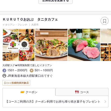
空席状況を更新する
ＫＵＲＵＴＯおおぶ タニタカフェ
イタリアン・フレンチ
大府市
大府駅スグ★時間無制限で楽しむイタリアン
1501～2000円
501～1000円
JR東海道本線大府駅東口出てすぐ
口コミ投稿特典対象店
クーポン
コース
【コースご利用の方】クーポン利用でお持ち帰り焼き菓子をプレゼント