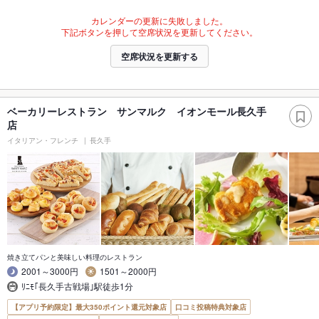
カレンダーの更新に失敗しました。
下記ボタンを押して空席状況を更新してください。
空席状況を更新する
ベーカリーレストラン サンマルク イオンモール長久手
店
イタリアン・フレンチ
長久手
焼き立てパンと美味しい料理のレストラン
2001～3000円
1501～2000円
ﾘﾆﾓ｢長久手古戦場｣駅徒歩1分
【アプリ予約限定】最大350ポイント還元対象店
口コミ投稿特典対象店