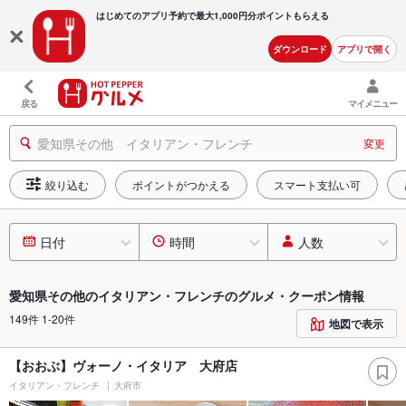
はじめてのアプリ予約で最大
1,000円分ポイントもらえる
ダウンロード
アプリで開く
戻る
マイメニュー
愛知県その他 イタリアン・フレンチ
変更
絞り込む
ポイントがつかえる
スマート支払い可
日付
時間
人数
愛知県その他のイタリアン・フレンチのグルメ・クーポン情報
149件 1-20件
地図で表示
【おおぶ】ヴォーノ・イタリア 大府店
イタリアン・フレンチ
大府市