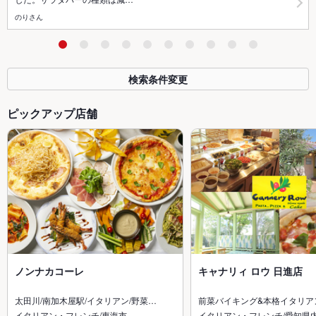
のりさん
検索条件変更
ピックアップ店舗
ノンナカコーレ
キャナリィ ロウ 日進店
太田川/南加木屋駅/イタリアン/野菜…
前菜バイキング&本格イタリア
イタリアン・フレンチ/東海市
イタリアン・フレンチ/愛知県