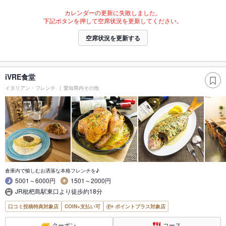
カレンダーの更新に失敗しました。
下記ボタンを押して空席状況を更新してください。
空席状況を更新する
iVRE食堂
イタリアン・フレンチ
愛知県内その他
倉庫内で愉しむお洒落な本格フレンチを♪
5001～6000円
1501～2000円
JR枇杷島駅東口より徒歩約18分
口コミ投稿特典対象店
COIN+支払い可
ポイントプラス対象店
クーポン
コース