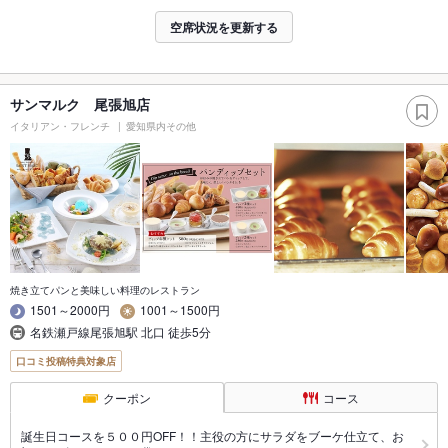
空席状況を更新する
サンマルク 尾張旭店
イタリアン・フレンチ
愛知県内その他
焼き立てパンと美味しい料理のレストラン
1501～2000円
1001～1500円
名鉄瀬戸線尾張旭駅 北口 徒歩5分
口コミ投稿特典対象店
クーポン
コース
誕生日コースを５００円OFF！！主役の方にサラダをブーケ仕立て、お