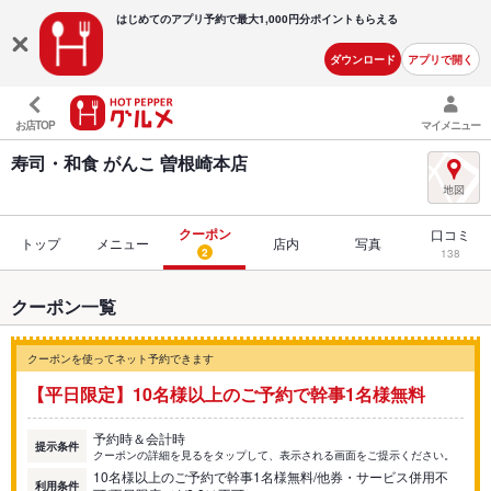
はじめてのアプリ予約で最大
1,000円分ポイントもらえる
ダウンロード
アプリで開く
お店TOP
マイメニュー
寿司・和食 がんこ 曽根崎本店
クーポン
口コミ
トップ
メニュー
店内
写真
2
138
クーポン一覧
クーポンを使ってネット予約できます
【平日限定】10名様以上のご予約で幹事1名様無料
予約時＆会計時
提示条件
クーポンの詳細を見るをタップして、表示される画面をご提示ください。
10名様以上のご予約で幹事1名様無料/他券・サービス併用不
利用条件