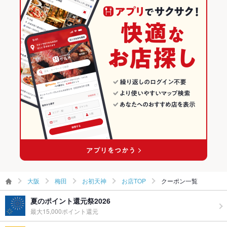
居酒屋
大阪
梅田のグルメランキング
和風
大阪 × 和食
梅田の和食ランキング
梅田 × 居酒屋
大阪 × 和食全般
お初天神のグルメランキング
梅田 × 和風
大阪 × 居酒屋
お初天神の和食ランキング
大阪駅 × 居酒屋
大阪 × 和風
大阪駅 × 和風
大阪
梅田
お初天神
お店TOP
クーポン一覧
夏のポイント還元祭2026
最大15,000ポイント還元