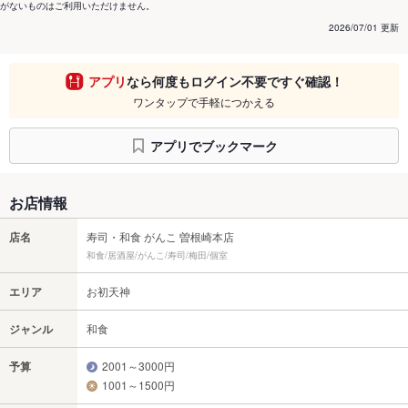
がないものはご利用いただけません。
2026/07/01 更新
アプリ
なら何度もログイン不要ですぐ確認！
ワンタップで手軽につかえる
アプリでブックマーク
お店情報
店名
寿司・和食 がんこ 曽根崎本店
和食/居酒屋/がんこ/寿司/梅田/個室
エリア
お初天神
ジャンル
和食
予算
2001～3000円
1001～1500円