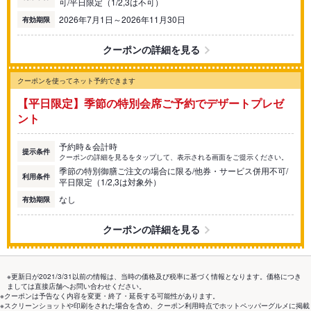
可/平日限定（1/2,3は不可）
2026年7月1日～2026年11月30日
有効期限
クーポンの詳細を見る
クーポンを使ってネット予約できます
【平日限定】季節の特別会席ご予約でデザートプレゼ
ント
予約時＆会計時
提示条件
クーポンの詳細を見るをタップして、表示される画面をご提示ください。
季節の特別御膳ご注文の場合に限る/他券・サービス併用不可/
利用条件
平日限定（1/2,3は対象外）
なし
有効期限
クーポンの詳細を見る
※更新日が2021/3/31以前の情報は、当時の価格及び税率に基づく情報となります。価格につき
ましては直接店舗へお問い合わせください。
※クーポンは予告なく内容を変更・終了・延長する可能性があります。
※スクリーンショットや印刷をされた場合を含め、クーポン利用時点でホットペッパーグルメに掲載