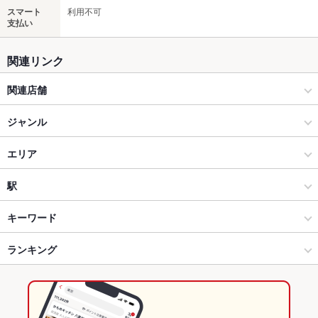
スマート
利用不可
支払い
関連リンク
関連店舗
がんこ
ジャンル
和食
エリア
和食全般
お初天神
駅
梅田 × 和食
お初天神 × 和食
大阪梅田駅
キーワード
梅田 × 和食全般
お初天神 × 和食全般
大阪駅
ランキング
からあげ
馬刺し
エビ料理
カキ料理・オイスター
ふぐ・てっちり
天ぷら
ピザ
生ハム
大阪駅 × 和食
お初天神 × 居酒屋
北新地駅
大阪のグルメランキング
大阪駅 × 和食全般
お初天神 × 和風
大阪の和食ランキング