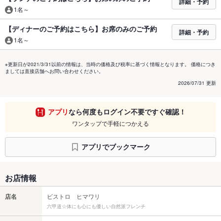
詳細・予約
1名～
【ディナーのご予約はこちら】お席のみのご予約
詳細・予約
1名～
※更新日が2021/3/31以前の情報は、当時の価格及び税率に基づく情報となります。 価格につき
ましては直接店舗へお問い合わせください。
2026/07/31 更新
アプリ
なら何度もログイン不要ですぐ確認！
ワンタップで手軽につかえる
アプリでブックマーク
お店情報
店名
ビストロ ヒマワリ
六甲道☆体にも心にも優しい自然派フレンチ