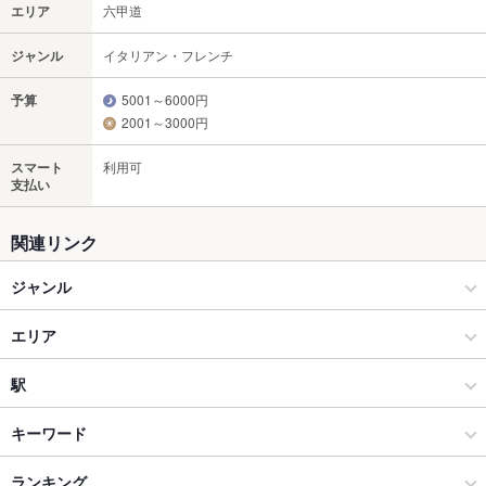
エリア
六甲道
ジャンル
イタリアン・フレンチ
予算
5001～6000円
2001～3000円
スマート
利用可
支払い
関連リンク
ジャンル
イタリアン・フレンチ
エリア
フレンチ
六甲道
駅
灘・東灘 × イタリアン・フレンチ
六甲道 × イタリアン・フレンチ
新在家駅
キーワード
灘・東灘 × フレンチ
六甲道 × フレンチ
六甲駅
ランキング
魚料理
ステーキ
パテ
仔羊
ケーキ
デザート
チーズケーキ