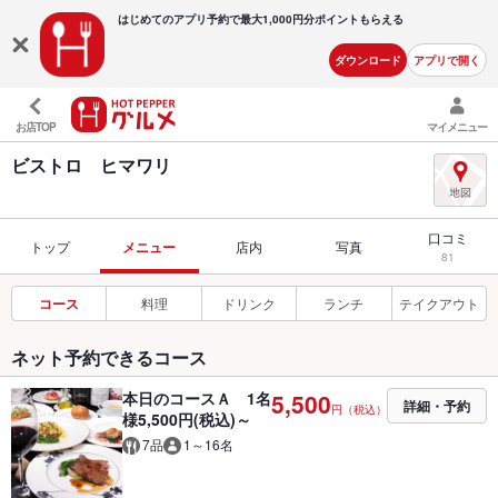
はじめてのアプリ予約で最大
1,000円分ポイントもらえる
ダウンロード
アプリで開く
お店TOP
マイメニュー
ビストロ ヒマワリ
口コミ
トップ
メニュー
店内
写真
81
コース
料理
ドリンク
ランチ
テイクアウト
ネット予約できるコース
本日のコースＡ 1名
5,500
詳細・予約
円（税込）
様5,500円(税込)～
7品
1～16名