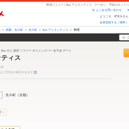
料理メニュー | Bar アトランティス - クーポン・予約のホッ
よくある問い合わせ
ようこそ、
さん
ゲスト
会員登録する（無料）
都
祇園・先斗町
先斗町
Bar アトランティス
料理
 Bar 大人 貸切 ソファー ダイニングバー 女子会 デート
ンティス
1件
件以上で評点が表示されます
先斗町
（
京都
）
可