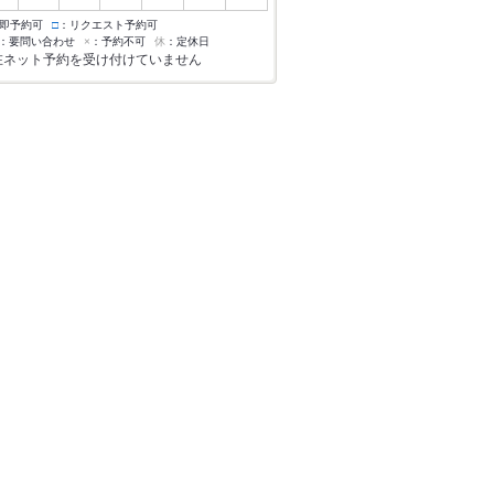
即予約可
□
：リクエスト予約可
：要問い合わせ
×
：予約不可
休
：定休日
在ネット予約を受け付けていません