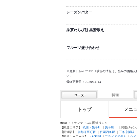
レーズンバター
抹茶わらび餅 黒蜜添え
フルーツ盛り合わせ
※更新日が2021/3/31以前の情報は、当時の
い。
最終更新日：2025/11/14
トップ
メニ
■Bar アトランティスの関連リンク
【関連エリア】
祇園・先斗町
｜
先斗町
【関連ジャン
【関連駅】
京都河原町駅
｜
祇園四条駅
｜
三条京阪駅
【関連キーワード】
エビ料理
｜
フライドポテト
｜
ウイ