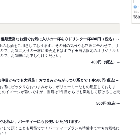
◎
：
TEL
現
!】種類豊富なお酒でお気に入りの一杯を◇ドリンク一杯400円（税込）～
以上のお酒をご用意しております。その日の気分やお料理に合わせて、リ
ので、お気に入りの一杯に出会えるはずです★当店限定のオリジナルカ
ので、お気軽にお申し付けください。
400円（税込）～
1件目からでも大満足！おつまみからがっつり系まで！◆500円(税込)～
お酒にピッタリなおつまみから、ボリューミーなもの用意しておりま
らのイメージが強いですが、当店は1件目からでも満足して頂けること間
500円(税込)～
会やお祝い、パーティーにもお使いいただけます♪
いして頂くことも可能です！パーティープランも準備中です★お気軽に
い！
-