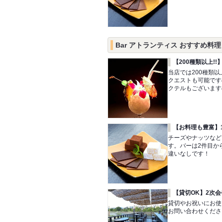
Bar アトランティス おすすめ料理
【200種類以上!
当店では200種類
クエストも可能です
クテルもございます
【お料理も豊富】
チーズやナッツなど
す。バーは2件目か
違いなしです！
【貸切OK】2次
貸切やお祝いにお使
お問い合わせくださ