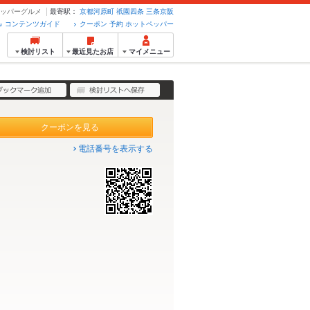
トペッパーグルメ
最寄駅：
京都河原町
祇園四条
三条京阪
コンテンツガイド
クーポン 予約 ホットペッパー
検討リスト
最近見たお店
マイメニュー
クーポンを見る
電話番号を表示する