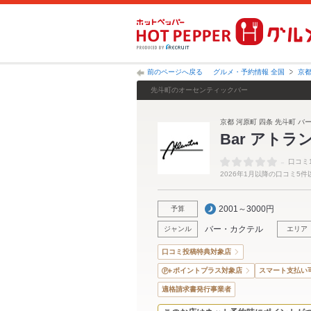
前のページへ戻る
グルメ・予約情報 全国
京
先斗町のオーセンティックバー
京都 河原町 四条 先斗町 バー
Bar アトラ
-
口コミ
2026年1月以降の口コミ5
2001～3000円
予算
バー・カクテル
ジャンル
エリア
口コミ投稿特典対象店
ポイントプラス対象店
スマート支払い
適格請求書発行事業者