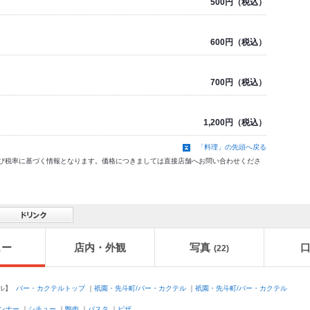
500円（税込）
600円（税込）
700円（税込）
1,200円（税込）
「料理」の先頭へ戻る
価格及び税率に基づく情報となります。価格につきましては直接店舗へお問い合わせくださ
ュー
店内・外観
写真
(22)
ル】
バー・カクテルトップ
｜
祇園・先斗町/バー・カクテル
｜
祇園・先斗町/バー・カクテル
ンナー
｜
シチュー
｜
鴨肉
｜
パスタ
｜
ピザ