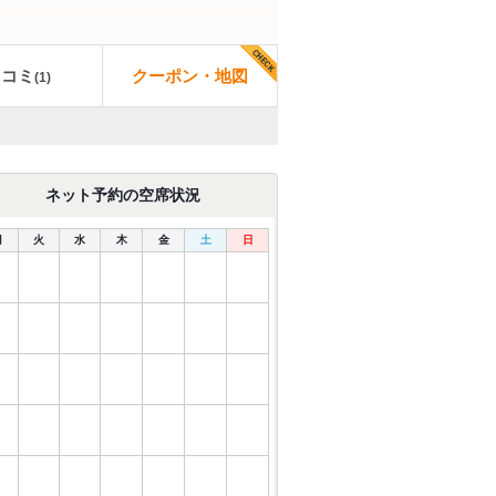
口コミ
クーポン・地図
(
1
)
ネット予約の空席状況
月
火
水
木
金
土
日