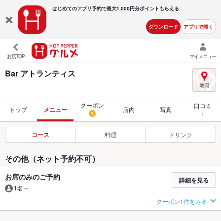
はじめてのアプリ予約で最大
1,000円分ポイントもらえる
ダウンロード
アプリで開く
お店TOP
マイメニュー
Bar アトランティス
クーポン
口コミ
トップ
メニュー
店内
写真
1
1
コース
料理
ドリンク
その他（ネット予約不可）
お席のみのご予約
詳細を見る
1名～
クーポン1件をみる