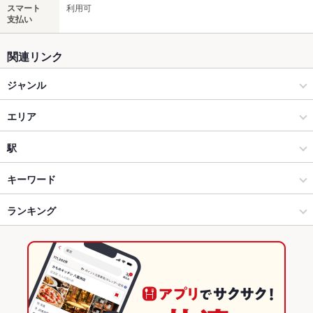
スマート
利用可
支払い
関連リンク
ジャンル
バー・カクテル
エリア
バー・カクテル
先斗町
駅
祇園・先斗町 × バー・カクテル
先斗町 × バー・カクテル
京都河原町駅
キーワード
祇園・先斗町 × バー・カクテル
先斗町 × バー・カクテル
祇園四条駅
ランキング
エビ料理
フライドポテト
ウインナー
シチュー
鴨肉
パスタ
ピザ
京都河原町駅 × バー・カクテル
京都
三条京阪駅
京都のグルメランキング
京都河原町駅 × バー・カクテル
京都 × バー・カクテル
京都のバー・カクテルランキング
京都 × バー・カクテル
祇園・先斗町のグルメランキング