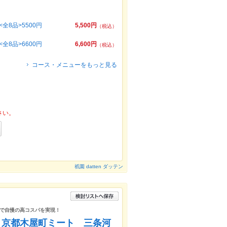
8品>5500円
5,500円
（税込）
8品>6600円
6,600円
（税込）
コース・メニューをもっと見る
さい。
祇園 datten ダッテン
で自慢の高コスパを実現！
所 京都木屋町ミート 三条河