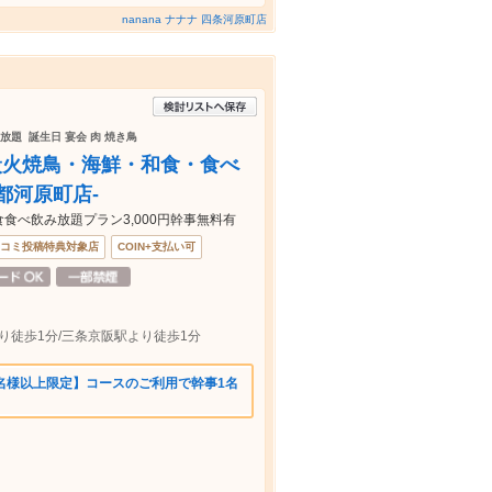
nanana ナナナ 四条河原町店
放題 誕生日 宴会 肉 焼き鳥
】炭火焼鳥・海鮮・和食・食べ
都河原町店-
食食べ飲み放題プラン3,000円幹事無料有
コミ投稿特典対象店
COIN+支払い可
より徒歩1分/三条京阪駅より徒歩1分
8名様以上限定】コースのご利用で幹事1名