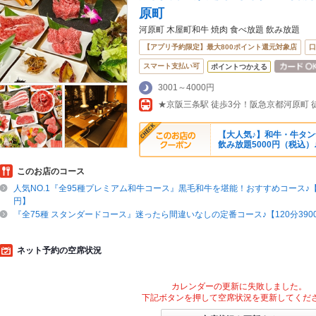
原町
河原町 木屋町和牛 焼肉 食べ放題 飲み放題
【アプリ予約限定】最大800ポイント還元対象店
口
スマート支払い可
ポイントつかえる
3001～4000円
【大人気♪】和牛・牛タン
飲み放題5000円（税込）
このお店のコース
人気NO.1『全95種プレミアム和牛コース』黒毛和牛を堪能！おすすめコース♪【1
円】
『全75種 スタンダードコース』迷ったら間違いなしの定番コース♪【120分390
ネット予約の空席状況
カレンダーの更新に失敗しました。
下記ボタンを押して空席状況を更新してくだ