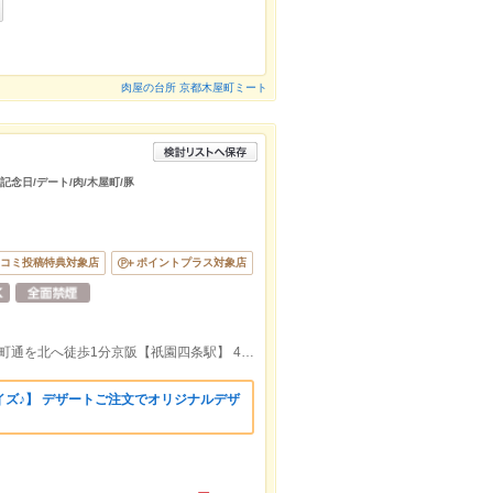
肉屋の台所 京都木屋町ミート
記念日/デート/肉/木屋町/豚
コミ投稿特典対象店
ポイントプラス対象店
阪急【京都河原町駅】 1A出口より西木屋町通を北へ徒歩1分京阪【祇園四条駅】 4番出口より徒歩3分
ズ♪】 デザートご注文でオリジナルデザ