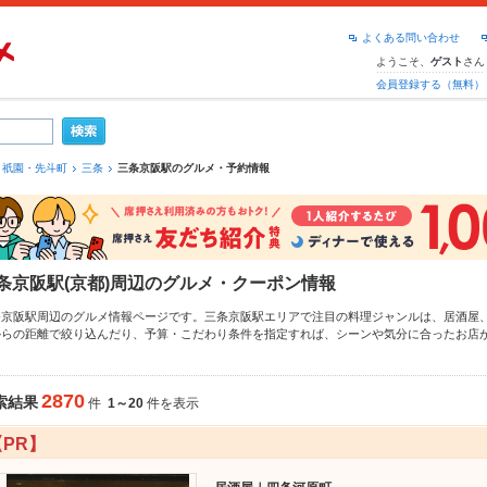
よくある問い合わせ
ようこそ、
さん
ゲスト
会員登録する（無料）
祇園・先斗町
三条
三条京阪駅のグルメ・予約情報
条京阪駅(京都)周辺のグルメ・クーポン情報
条京阪駅周辺のグルメ情報ページです。三条京阪駅エリアで注目の料理ジャンルは、
居酒屋
からの距離で絞り込んだり、予算・こだわり条件を指定すれば、シーンや気分に合ったお店
なかったら、近隣の
三条駅
、
東山駅
もチェックしてみてください。ホットペッパーグルメな
じゃが
や季節のおすすめ料理など、お店の最新情報をご紹介しているので安心！24時間使え
。友達どうしの飲み会にも、会社の宴会にも、デートやパーティにもお得に便利にホットペ
2870
索結果
件
1～20
件を表示
【PR】