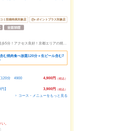
コミ投稿特典対象店
ポイントプラス対象店
★京阪三条駅 徒歩3分！阪急京都河原町 徒歩5分！アクセス良好！京都エリアの焼肉食べ放題NO1のコスパ♪
含む焼肉食べ放題120分＋生ビール含む7
♪
20分 4900
4,900円
（税込）
0円】
3,900円
（税込）
コース・メニューをもっと見る
さい。