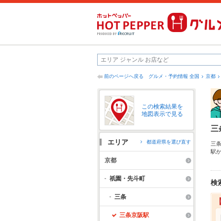
前のページへ戻る
グルメ・予約情報 全国
京都
この検索結果を
地図表示で見る
三
エリア
都道府県を選び直す
三
駅
ら
京都
肉
す
祇園・先斗町
検
三条
三条京阪駅