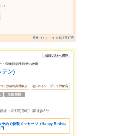
さい。
茶寮 けんしろう 京都河原町店
デート/記念日/誕生日/飲み放題
ダッテン)
コミ投稿特典対象店
ポイントプラス対象店
都線〈京都河原町〉駅徒歩5分
約で特製メッセージ《Happy Birthda
0円