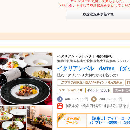
カレンダーの更新に失敗しました。
下記ボタンを押して空席状況を更新してくだ
空席状況を更新する
イタリアン・フレンチ｜四条河原町
河原町/祇園/四条/烏丸/貸切/個室/女子会/宴会/ランチ/
イタリアンバル datten (
隠れイタリアン★大切な方のお祝いに♪
【アプリ予約限定】最大800ポイント還元対象店
口
スマート支払い可
ポイントつかえる
4001～5000円
2001～3000円
京阪本線〈祇園四条駅〉徒歩3分／阪急京
【誕生日】ディナーコース予
y》プレート2000円→50