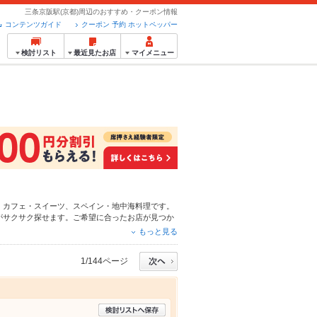
三条京阪駅(京都)周辺のおすすめ・クーポン情報
コンテンツガイド
クーポン 予約 ホットペッパー
検討リスト
最近見たお店
マイメニュー
、
カフェ・スイーツ
、
スペイン・地中海料理
です。
がサクサク探せます。ご希望に合ったお店が見つか
ら、お得なクーポンはもちろん、こだわりメニュー
もっと見る
る簡単便利なネット予約が使えるお店も拡大中で
ッパーグルメをご利用ください。
1/144ページ