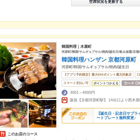
空席状況を更新する
韓国料理｜木屋町
河原町/韓国/サムギョプサル/焼肉/誕生日/飲み放題/京都/
韓国料理ハンザン 京都河原町
河原町/韓国/サムギョプサル/焼肉/誕生日
【アプリ予約限定】最大800ポイント還元対象店
口
スマート支払い可
ポイントつかえる
3001～4000円
【誕生日・記念日サプライ
ートプレート無料変更♪
このお店のコース