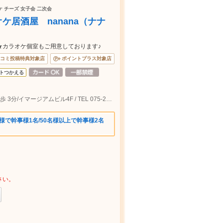
 チーズ 女子会 二次会
ケ居酒屋 nanana（ナナ
★カラオケ個室もご用意しております♪
コミ投稿特典対象店
ポイントプラス対象店
トつかえる
阪急河原町駅徒歩 30秒/京阪祇園四条駅徒歩 3分/イマージアムビル4F / TEL 075-251-0025
様で幹事様1名/50名様以上で幹事様2名
さい。