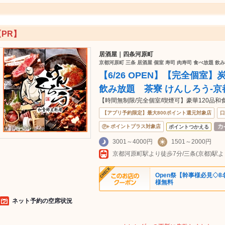
【PR】
居酒屋｜四条河原町
京都河原町 三条 居酒屋 個室 寿司 肉寿司 食べ放題 飲み
【6/26 OPEN】【完全個室
飲み放題 茶寮 けんしろう-京
【時間無制限/完全個室/喫煙可】豪華120品和
【アプリ予約限定】最大800ポイント還元対象店
口
ポイントプラス対象店
ポイントつかえる
3001～4000円
1501～2000円
京都河原町駅より徒歩7分/三条(京都)駅
Open祭【幹事様必見◇
様無料
ネット予約の空席状況