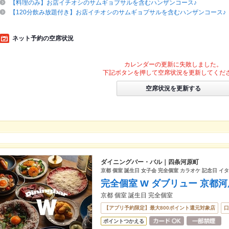
【料理のみ】お店イチオシのサムギョプサルを含むハンザンコース♪
【120分飲み放題付き】お店イチオシのサムギョプサルを含むハンザンコース♪
ネット予約の空席状況
カレンダーの更新に失敗しました。
下記ボタンを押して空席状況を更新してくだ
空席状況を更新する
ダイニングバー・バル｜四条河原町
京都 個室 誕生日 女子会 完全個室 カラオケ 記念日 イ
完全個室 W ダブリュー 京都
京都 個室 誕生日 完全個室
【アプリ予約限定】最大800ポイント還元対象店
口
ポイントつかえる