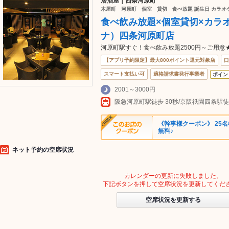
居酒屋｜四条河原町
木屋町 河原町 個室 貸切 食べ放題 誕生日 カラオケ
食べ飲み放題×個室貸切×カラオ
ナ）四条河原町店
河原町駅すぐ！食べ飲み放題2500円～ご用意
【アプリ予約限定】最大800ポイント還元対象店
口
スマート支払い可
適格請求書発行事業者
ポイン
2001～3000円
《幹事様クーポン》 25名
無料♪
ネット予約の空席状況
カレンダーの更新に失敗しました。
下記ボタンを押して空席状況を更新してくだ
空席状況を更新する