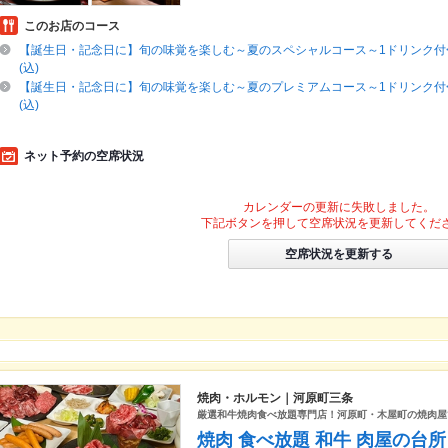
このお店のコース
【誕生日・記念日に】旬の味覚を楽しむ～夏のスペシャルコース～1ドリンク付<全
(込)
【誕生日・記念日に】旬の味覚を楽しむ～夏のプレミアムコース～1ドリンク付<全
(込)
ネット予約の空席状況
カレンダーの更新に失敗しました。
下記ボタンを押して空席状況を更新してくだ
空席状況を更新する
焼肉・ホルモン｜河原町三条
厳選和牛焼肉食べ放題専門店！河原町・木屋町の焼肉屋
焼肉 食べ放題 和牛 肉屋の台