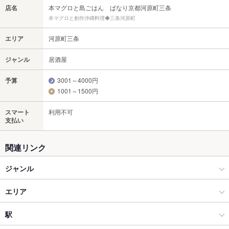
店名
本マグロと島ごはん ぱなり京都河原町三条
本マグロと創作沖縄料理◆三条河原町
エリア
河原町三条
ジャンル
居酒屋
予算
3001～4000円
1001～1500円
スマート
利用不可
支払い
関連リンク
ジャンル
居酒屋
エリア
創作
河原町三条
駅