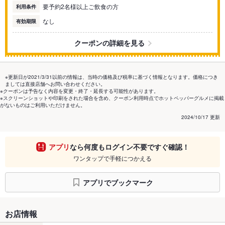
要予約2名様以上ご飲食の方
利用条件
なし
有効期限
クーポンの詳細を見る
※更新日が2021/3/31以前の情報は、当時の価格及び税率に基づく情報となります。価格につき
ましては直接店舗へお問い合わせください。
※クーポンは予告なく内容を変更・終了・延長する可能性があります。
※スクリーンショットや印刷をされた場合を含め、クーポン利用時点でホットペッパーグルメに掲載
がないものはご利用いただけません。
2024/10/17 更新
アプリ
なら何度もログイン不要ですぐ確認！
ワンタップで手軽につかえる
アプリでブックマーク
お店情報