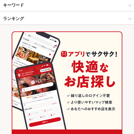
海鮮
河原町三条 × 居酒屋
京都河原町駅
キーワード
河原町・木屋町 × 居酒屋
河原町三条 × 創作
京都市役所前駅
ランキング
からあげ
炉ばた焼き・炙り焼き
沖縄料理
エビ料理
フライドポテト
天ぷら
ピザ
ナシゴレン
デザート
とうもろこしの天ぷら
河原町・木屋町 × 創作
河原町三条 × 海鮮
三条京阪駅
京都のグルメランキング
河原町・木屋町 × 海鮮
京都
京都の居酒屋ランキング
京都市役所前駅 × 居酒屋
京都 × 居酒屋
河原町・木屋町のグルメランキング
京都市役所前駅 × 創作
京都 × 創作
河原町・木屋町の居酒屋ランキング
京都市役所前駅 × 海鮮
京都 × 海鮮
河原町三条のグルメランキング
河原町三条の居酒屋ランキング