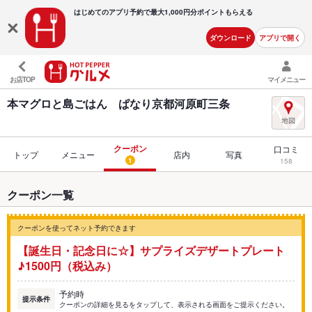
はじめてのアプリ予約で最大
1,000円分ポイントもらえる
ダウンロード
アプリで開く
お店TOP
マイメニュー
本マグロと島ごはん ぱなり京都河原町三条
クーポン
口コミ
トップ
メニュー
店内
写真
1
158
クーポン一覧
クーポンを使ってネット予約できます
【誕生日・記念日に☆】サプライズデザートプレート
♪1500円（税込み）
予約時
提示条件
クーポンの詳細を見るをタップして、表示される画面をご提示ください。