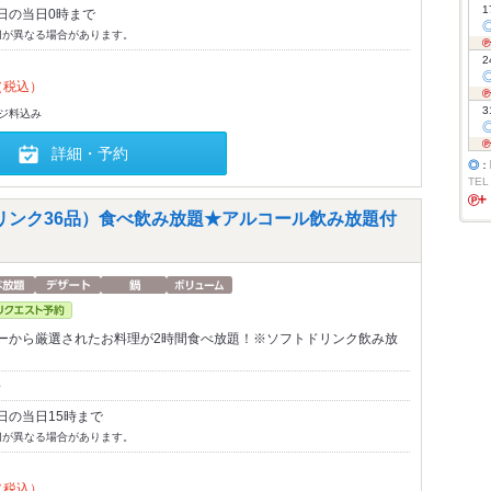
1
日の当日0時まで
切が異なる場合があります。
2
（税込）
3
-ジ料込み
詳細・予約
◎
：
TEL
ドリンク36品）食べ飲み放題★アルコール飲み放題付
ーから厳選されたお料理が2時間食べ放題！※ソフトドリンク飲み放
～
日の当日15時まで
切が異なる場合があります。
（税込）