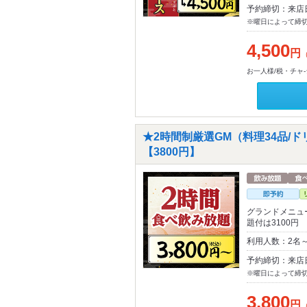
予約締切：来店
※曜日によって締
4,500
円
お一人様/税・チャ
★2時間制厳選GM（料理34品/
【3800円】
グランドメニュ
題付は3100円
利用人数：2名
予約締切：来店
※曜日によって締
3,800
円