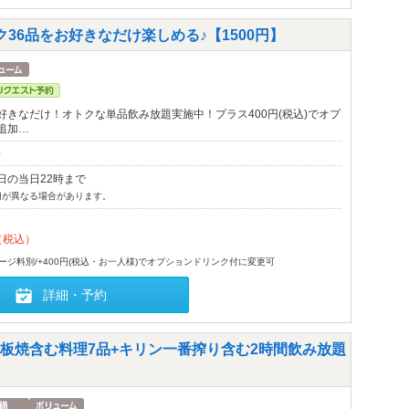
36品をお好きなだけ楽しめる♪【1500円】
好きなだけ！オトクな単品飲み放題実施中！プラス400円(税込)でオプ
追加…
～
日の当日22時まで
切が異なる場合があります。
（税込）
ャージ料別/+400円(税込・お一人様)でオプションドリンク付に変更可
詳細・予約
板焼含む料理7品+キリン一番搾り含む2時間飲み放題