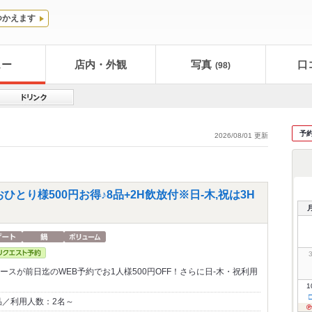
つかえます
ュー
店内・外観
写真
口
(98)
予
2026/08/01 更新
とり様500円お得♪8品+2H飲放付※日-木,祝は3H
コースが前日迄のWEB予約でお1人様500円OFF！さらに日-木・祝利用
1
品／利用人数：2名～