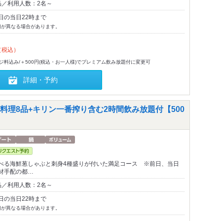
品／利用人数：2名～
日の当日22時まで
切が異なる場合があります。
（税込）
-ジ料込み/＋500円(税込・お一人様)でプレミアム飲み放題付に変更可
詳細・予約
理8品+キリン一番搾り含む2時間飲み放題付【500
べる海鮮葱しゃぶと刺身4種盛りが付いた満足コース ※前日、当日
材手配の都…
品／利用人数：2名～
日の当日22時まで
切が異なる場合があります。