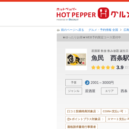
前のページへ戻る
グルメ・予約情報 全国
広
★ゆったりお得★WEB予約限定コース受付中
居酒屋 飲放 飲み放題 誕生日
魚民 西条
3.9
口
2001～3000円
予算
居酒屋
西条
ジャンル
エリア
口コミ投稿特典対象店
COIN+支払い可
ポイントプラス対象店
スマート支払い
適格請求書発行事業者