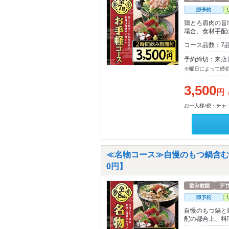
鶏とろ肩肉の旨
場合、食材手配
コース品数：7
予約締切：来店
※曜日によって締
3,500
円
お一人様/税・チャ
≪名物コース≫自慢のもつ鍋含む料
0円】
自慢のもつ鍋と
配の都合上、料