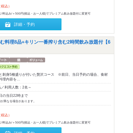
（税込）
-ジ料込み/＋500円(税込・お一人様)でプレミアム飲み放題付に変更可
詳細・予約
む料理8品+キリン一番搾り含む2時間飲み放題付【6
と刺身5種盛りが付いた贅沢コース ※前日、当日予約の場合、食材
料理内容を…
品／利用人数：2名～
日の当日22時まで
切が異なる場合があります。
（税込）
-ジ料込み/＋500円(税込・お一人様)でプレミアム飲み放題付に変更可