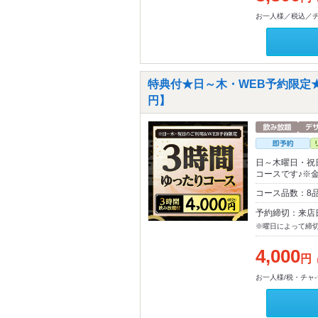
お一人様／税込／チャ
特典付★日～木・WEB予約限定★
円】
日～木曜日・祝
コースです♪※
コース品数：8
予約締切：来店
※曜日によって締
4,000
円
お一人様/税・チャ