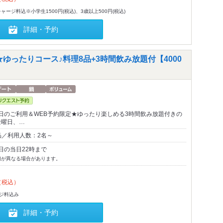
ージ料込※小学生1500円(税込)、3歳以上500円(税込)
詳細・予約
ゆったりコース♪料理8品+3時間飲み放題付【4000
日のご利用＆WEB予約限定★ゆったり楽しめる3時間飲み放題付きの
金曜日、…
品／利用人数：2名～
日の当日22時まで
切が異なる場合があります。
（税込）
-ジ料込み
詳細・予約