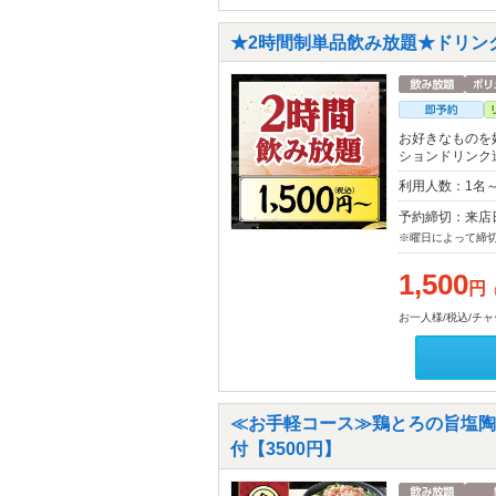
★2時間制単品飲み放題★ドリンク
お好きなものを
ションドリンク
利用人数：1名
予約締切：来店
※曜日によって締
1,500
円
お一人様/税込/チ
≪お手軽コース≫鶏とろの旨塩陶
付【3500円】