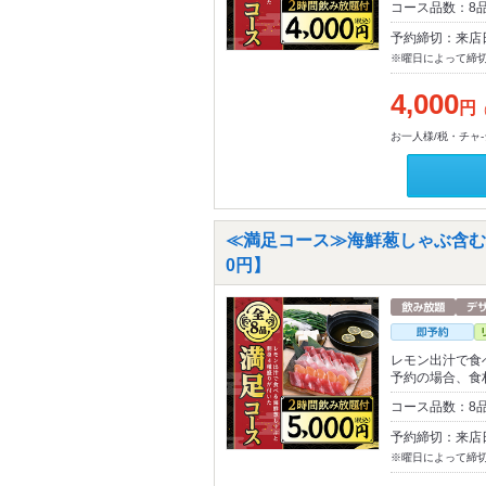
コース品数：8
予約締切：来店
※曜日によって締
4,000
円
お一人様/税・チャ
≪満足コース≫海鮮葱しゃぶ含む料
0円】
レモン出汁で食
予約の場合、食
コース品数：8
予約締切：来店
※曜日によって締