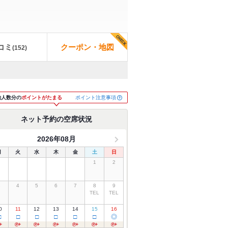
コミ
クーポン・地図
(
152
)
ポイント注意事項
約人数分の
ポイントがたまる
ネット予約の空席状況
2026年08月
月
火
水
木
金
土
日
1
2
3
4
5
6
7
8
9
TEL
TEL
0
11
12
13
14
15
16
□
□
□
□
□
□
◎