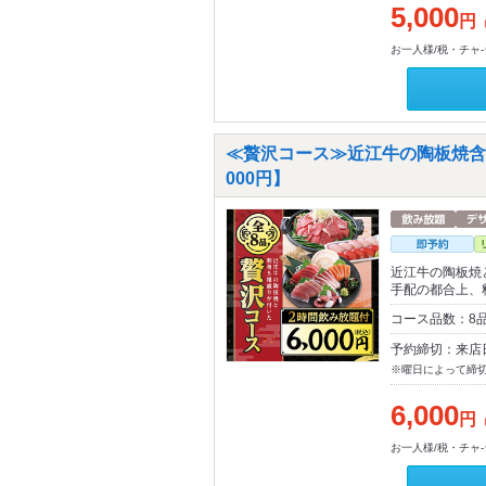
5,000
円
お一人様/税・チャ
≪贅沢コース≫近江牛の陶板焼含
000円】
近江牛の陶板焼
手配の都合上、
コース品数：8
予約締切：来店
※曜日によって締
6,000
円
お一人様/税・チャ