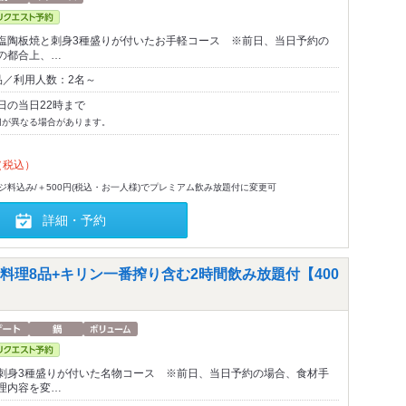
塩陶板焼と刺身3種盛りが付いたお手軽コース ※前日、当日予約の
の都合上、…
品／利用人数：2名～
日の当日22時まで
切が異なる場合があります。
（税込）
-ジ料込み/＋500円(税込・お一人様)でプレミアム飲み放題付に変更可
詳細・予約
理8品+キリン一番搾り含む2時間飲み放題付【400
刺身3種盛りが付いた名物コース ※前日、当日予約の場合、食材手
理内容を変…