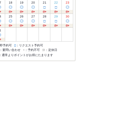
7
18
19
20
21
22
23
◎
◎
◎
◎
□
□
◎
4
25
26
27
28
29
30
◎
◎
◎
◎
□
□
◎
1
◎
即予約可
□
：リクエスト予約可
：要問い合わせ
×
：予約不可
休
：定休日
：通常よりポイントがお得にたまります