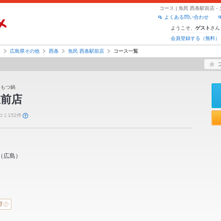
コース | 魚民 西条駅前店
よくある問い合わせ
ようこそ、
さん
ゲスト
会員登録する（無料）
島
広島県その他
西条
魚民 西条駅前店
コース一覧
 もつ鍋
駅前店
コミ152件
（
広島
）
可