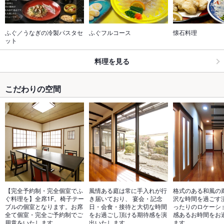
ふぐ／うなぎの冷製パスタセ
ふぐフルコース
懐石料理
ット
料理を見る
こだわりの空間
【完全予約制・完全個室でふ
風情ある庭は常に手入れが行
格式のある和風の
ぐ料理を】全席1F。椅子テー
き届いており、 宴会・記念
沢な時間を過ごす
ブルの個室となります。お席
日・会食・接待と大切な時間
ったりのロケーシ
全て個室・完全ご予約制でご
をお過ごし頂ける期待感を演
感あるお時間をお
用意をいたします。
出いたします。
ます。