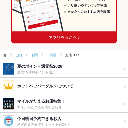
お食事可能です！
下関駅の和食ランキング
ウェディン
応相談
グパーティ
ー二次会
お祝い・サ
可
プライズ対
応
山口
下関
下関駅
お店TOP
備考
法事等のご相談も承ります。
夏のポイント還元祭2026
最大15,000ポイント還元
ホットペッパーグルメについて
マイルがたまるお店特集！
マイルがたまるお店をご紹介
今日明日予約できるお店
急ぎの飲み会でもネット予約OK！