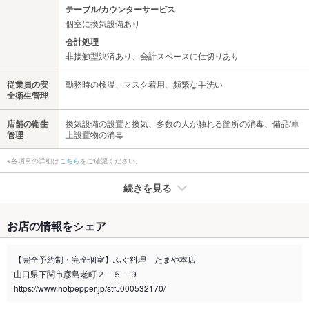
テーブル/カウンターサービス
個室に換気設備あり
会計処理
非接触型決済あり、会計スペースに仕切りあり
従業員の安
勤務時の検温、マスク着用、頻繁な手洗い
全衛生管理
店舗の衛生
換気設備の設置と換気、多数の人が触れる箇所の消毒、備品/卓
管理
上設置物の消毒
※各項目の詳細は
こちら
をご確認ください。
続きを見る
たばこ
お店の情報をシェア
禁煙・喫煙
全席禁煙
全席禁煙席 ※喫煙される方は外の喫煙所をご利用いただけま
【完全予約制・完全個室】ふぐ料理 たまや本店
す。
山口県下関市彦島老町２－５－９
喫煙専用室
https://www.hotpepper.jp/strJ000532170/
なし