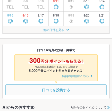
8/8
8/9
8/10
8/11
8/12
8/13
8/14
TEL
TEL
TEL
休
◎
◎
◎
8/15
8/16
8/17
8/18
8/19
8/20
8/21
休
◎
◎
◎
◎
◎
◎
8/22
8/23
8/24
8/25
8/26
8/27
8/28
他の日付を見る
休
◎
◎
◎
□
◎
◎
8/29
8/30
8/31
9/1
9/2
9/3
9/4
休
◎
◎
◎
◎
◎
◎
口コミ&写真の投稿・掲載で
9/5
9/6
9/7
9/8
9/9
9/10
9/11
休
◎
◎
◎
◎
◎
◎
口コミを投稿する
AIからのおすすめ
AIからのおすすめについて