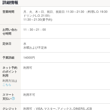
詳細情報
営業時間
月、火、木～日、祝日、祝前日: 11:30～21:30 （料理L.O. 19:30
ドリンクL.O. 21:00）
11:30～21:30(要予約)
お問い合わ
11：30～21：00
せ時間
定休日
水
水曜および不定休
予算詳細
14000円
ネット予約
利用可
のポイント
利用
利用方法は
こちら
スマート
利用不可
支払い
クレジット
利用可 ：VISA､マスター､アメックス､DINERS､JCB