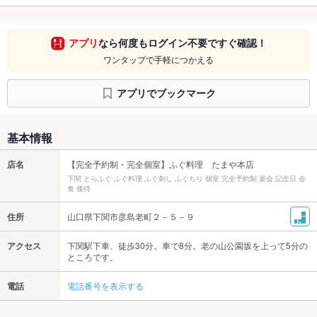
アプリ
なら何度もログイン不要ですぐ確認！
ワンタップで手軽につかえる
アプリでブックマーク
基本情報
店名
【完全予約制・完全個室】ふぐ料理 たまや本店
下関 とらふぐ ふぐ料理 ふぐ刺し ふぐちり 個室 完全予約制 宴会 記念日 会
食 接待
住所
山口県下関市彦島老町２－５－９
アクセス
下関駅下車、徒歩30分。車で8分。老の山公園坂を上って5分の
ところです。
電話
電話番号を表示する