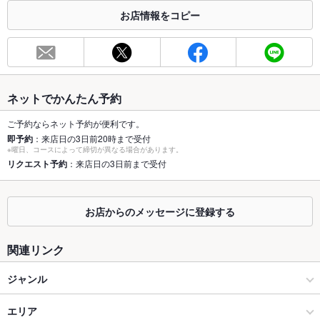
※2020年4月1日～受動喫煙対策に関する法律が施行されています。正しい情報はお店へお問い
お店情報をコピー
合わせください。
お席
総席数
20席(「完全個室」テーブル・お座敷席のご用意がございま
す。)
ネットでかんたん予約
最大宴会収
20人(通常宴会（個室）で最大20名様までご案内できます。)
容人数
ご予約ならネット予約が便利です。
即予約
：来店日の3日前20時まで受付
個室
あり ：椅子テーブル席のお座敷個室をご用意。
※曜日、コースによって締切が異なる場合があります。
リクエスト予約
：来店日の3日前まで受付
座敷
あり ：離れの個室や、宴会用のお座敷、2～20名様までご案内
できます。
お店からのメッセージに登録する
掘りごたつ
なし ：掘りごたつはございません。
カウンター
なし
関連リンク
ソファー
なし
ジャンル
テラス席
なし
和食
エリア