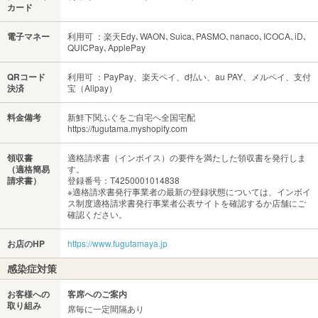
カード
電子マネー
利用可 ：楽天Edy､WAON､Suica､PASMO､nanaco､ICOCA､iD､
QUICPay､ApplePay
QRコード
利用可 ：PayPay、楽天ペイ、d払い、au PAY、メルペイ、支付
決済
宝（Alipay）
料金備考
新鮮下関ふぐをご自宅へ全国宅配
https://fugutama.myshopify.com
領収書
適格請求書（インボイス）の要件を満たした領収書を発行しま
（適格簡易
す。
請求書）
登録番号：T4250001014838
※適格請求書発行事業者の最新の登録状態については、インボイ
ス制度適格請求書発行事業者公表サイトを確認するか店舗にご
確認ください。
お店のHP
https://www.fugutamaya.jp
感染症対策
お客様への
客席へのご案内
取り組み
席毎に一定間隔あり