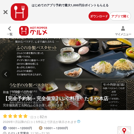
はじめてのアプリ予約で最大
1,000円分ポイントもらえる
ダウンロード
アプリで開く
一覧
マイメニュー
和食 | 下関駅 | 山口県
【完全予約制・完全個室】ふぐ料理 たまや本店
完全個室席で下関のふぐをお楽しみ頂けます
-
82
口コミ
件
2026年1月以降の口コミ5件以上で評点が表示されます
10001～12000円
10001～12000円
ただいま営業中
11:30～21:30