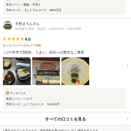
来店シーン：家族・子供と
予約コース：【ふぐフルコース 8000円】
天然まろんさん
50代後半/男性・来店日：2026/02/21・2回の投稿
4.0
ホットペッパーグルメで予約
この1年半で3回目。うまい。自分への贅沢なご褒美
ランチ | 1人
来店シーン：一人で
予約コース：ふぐフルコース 19,000円
すべての口コミを見る
※表示されているコースは、現在予約を受け付けていない場合があります。