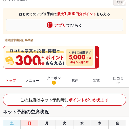
1,000
はじめてのアプリ予約で
最大
円分ポイント
もらえる
アプリ
でひらく
適格請求書発行事業者
クーポン
口コミ
トップ
メニュー
店内
写真
1
82
このお店はネット予約時に
ポイントがつかえます
ネット予約の空席状況
土
日
月
火
水
木
金