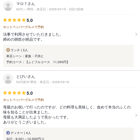
マロ７さん
60代～/男性・来店日：2026/04/19・2回の投稿
5.0
ホットペッパーグルメで予約
法事で利用させていただきました。
締めの雑炊が絶品です。
ランチ | 3人
来店シーン：家族・子供と
予約コース：【ふぐフルコース 11,000円】
とびいさん
50代前半/男性・来店日：2026/04/18
5.0
ホットペッパーグルメで予約
母親のお祝いで行ったのですが、どの料理も美味しく、改めて本当のふくの
味を知ることが出来ました。
母親も大満足したようで良かったです。
ありがとうございました。
ディナー | 4人
会計：9,001～10,000円/人