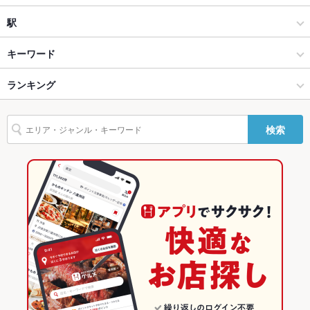
貸切
貸切不可
日本料理・懐石・割烹
下関駅
駅
設備
下関 × 和食
下関駅 × 和食
下関駅
キーワード
Wi-Fi
なし
下関 × 日本料理・懐石・割烹
下関駅 × 日本料理・懐石・割烹
ランキング
からあげ
白子
ふぐ・てっちり
うなぎ
グラタン
パスタ
冷製パスタ
バリアフリ
なし
ー
下関駅 × 和食
山口
山口のグルメランキング
検索
駐車場
あり ：店の左隣に専用駐車場(7台)
下関駅 × 日本料理・懐石・割烹
山口 × 和食
山口の和食ランキング
その他設備
山口の銘酒、獺祭をはじめ、龍の尾、雁木など厳選した銘酒を
ご用意しております
山口 × 日本料理・懐石・割烹
山口の日本料理・懐石・割烹ランキング
その他
下関のグルメランキング
飲み放題
あり ：お一人様90分2,600円
下関の和食ランキング
食べ放題
なし ：食べ放題はございません
下関の日本料理・懐石・割烹ランキング
お酒
日本酒充実
下関駅のグルメランキング
お子様連れ
お子様連れOK ：個室がございますので、ご家族でもゆったり