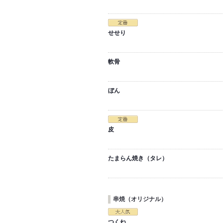
せせり
軟骨
ぼん
皮
たまらん焼き（タレ）
串焼（オリジナル）
つくね