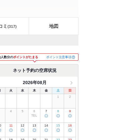
コミ
地図
(
317
)
ポイント注意事項
約人数分の
ポイントがたまる
ネット予約の空席状況
2026年08月
月
火
水
木
金
土
日
1
2
3
4
5
6
7
8
9
TEL
◎
◎
◎
0
11
12
13
14
15
16
◎
◎
◎
◎
◎
◎
◎
7
18
19
20
21
22
23