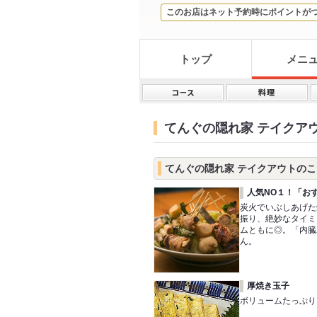
このお店はネット予約時にポイントが
トップ
メニ
てんぐの隠れ家 テイクア
てんぐの隠れ家 テイクアウトの
人気NO１！「お
炭火でいぶしあげた
振り、絶妙なタイミ
ムともに◎。「内臓
ん。
厚焼き玉子
ボリュームたっぷり