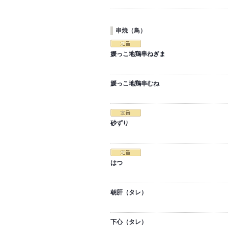
串焼（鳥）
媛っこ地鶏串ねぎま
媛っこ地鶏串むね
砂ずり
はつ
朝肝（タレ）
下心（タレ）