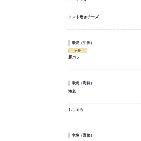
トマト巻きチーズ
串焼（牛豚）
豚バラ
串焼（海鮮）
海老
ししゃも
串焼（野菜）