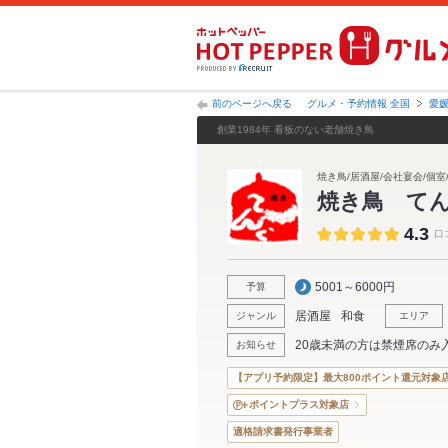
前のページへ戻る
グルメ・予約情報 全国
愛
創業1984年 看板のない老舗焼き鳥
焼き鳥/居酒屋/会社宴会/個室
焼き鳥 て
4.3
口
5001～6000円
予算
居酒屋
和食
ジャンル
エリア
20歳未満の方は禁煙席のみ
お知らせ
【アプリ予約限定】最大800ポイント還元対象
ポイントプラス対象店
適格請求書発行事業者