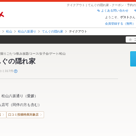
テイクアウト | てんぐの隠れ家 - クーポン・予
よくある問い合わせ
ようこそ、
さん
ゲスト
会員登録する（無料）
媛
松山
松山八坂通り
てんぐの隠れ家
テイクアウト
/掘りごたつ/飲み放題/コース/女子会/デート/松山
んぐの隠れ家
コミ317件
松山八坂通り
（
愛媛
）
入店可（同伴の方も含む）
店
口コミ投稿特典対象店