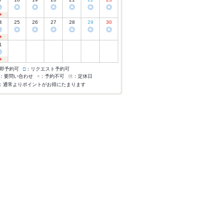
◎
◎
◎
◎
◎
◎
◎
4
25
26
27
28
29
30
◎
◎
◎
◎
◎
◎
◎
1
◎
即予約可
□
：リクエスト予約可
：要問い合わせ
×
：予約不可
休
：定休日
：通常よりポイントがお得にたまります