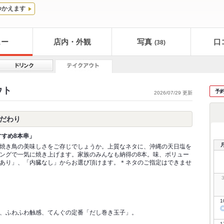
つかえます
ュー
店内・外観
写真
口
(38)
ウト
予
2026/07/29 更新
こだわり
すすめ8本串」
焼き鳥の美味しさをご存じでしょうか。上質なネタに、沖縄の天日塩を
ングで一気に焼き上げます。家族のみんなも納得の8本。味、ボリュー
あり」、「内臓なし」からお選び頂けます。＊ネタのご指定はできませ
1
、ふわふわ触感、てんぐの定番「だし巻き玉子」。
1