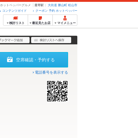
約のホットペッパーグルメ
最寄駅：
大街道
勝山町
松山市
コンテンツガイド
クーポン 予約 ホットペッパー
検討リスト
最近見たお店
マイメニュー
空席確認・予約する
電話番号を表示する