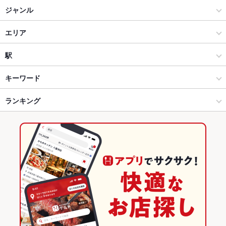
居なか屋 食堂
ジャンル
大漁酒場 居ざけ屋 長与店
居酒屋
エリア
洋・和洋・各国料理・その他
住吉町
駅
長崎市 × 居酒屋
住吉町 × 居酒屋
昭和町通駅
キーワード
長崎市 × 洋・和洋・各国料理・その他
住吉町 × 洋・和洋・各国料理・その他
千歳町駅
ランキング
からあげ
お茶漬け
塩辛
エビ料理
刺身
フライドポテト
おでん
餃子
デザート
昭和町通駅 × 居酒屋
長崎
西浦上駅
長崎のグルメランキング
昭和町通駅 × 洋・和洋・各国料理・その他
長崎 × 居酒屋
長崎の居酒屋ランキング
長崎 × 洋・和洋・各国料理・その他
長崎市のグルメランキング
長崎市の居酒屋ランキング
住吉町のグルメランキング