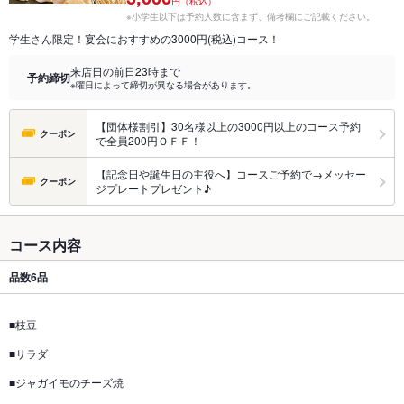
円（税込）
※小学生以下は予約人数に含まず、備考欄にご記載ください。
学生さん限定！宴会におすすめの3000円(税込)コース！
来店日の前日23時まで
予約締切
※曜日によって締切が異なる場合があります。
【団体様割引】30名様以上の3000円以上のコース予約
クーポン
で全員200円ＯＦＦ！
【記念日や誕生日の主役へ】コースご予約で→メッセー
クーポン
ジプレートプレゼント♪
コース内容
品数
6品
■枝豆
■サラダ
■ジャガイモのチーズ焼