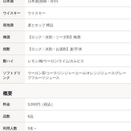
日本酒
日本酒(熱燗・冷や)
ウイスキー
ウイスキー
発泡酒
麦とホップ 樽詰
梅酒
【ロック・水割・ソーダ割】梅酒
焼酎
【ロック・水割・お湯割】麦/芋/米
酎ハイ
レモン/梅/ウーロン/ライム/カルピス
ソフトドリ
ウーロン茶/コーラ/ジンジャーエール/オレンジジュース/グレー
ンク
プフルーツジュース
概要
料金
3,000円（税込）
品数
6品
利用人数
3名～