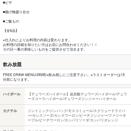
■ピザ
■揚げ物盛り合せ
■ご飯もの
【全6品】
※仕入れによりお料理の内容は変わります。
お料理の詳細を知りたい方はお店にお問合わせください！！
その日一番の美味しいものをご提供させて頂きます。
飲み放題
FREE DRINK MENU/2時間/※飲み残しにご注意下さい。※ラストオーダーは15
分前になります。
ハイボール
【デュワーズハイボール】超炭酸デュワーズハイボール/デュワ
ーズコーラハイボール/デュワーズジンジャーハイボール
カクテル
ジントニック/ジンバック/モスコミュール/スクリュードライバ
ー/カシスソーダ/カシスウーロン/ピーチジンジャー/ファジーネ
ーブル/ピーチウーロン/カンパリソーダ/カンパリオレンジ