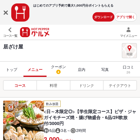
はじめてのアプリ予約で最大
1,000円分ポイントもらえる
ダウンロード
アプリで開く
コース一覧
マイメニュー
居ざけ屋
クーポン
口コミ
トップ
メニュー
店内
写真
4
26
コース
料理
ドリンク
テイクアウト
飲み放題
<日～木限定◎>【学生限定コース】ピザ・ジャ
ガイモチーズ焼・揚げ物盛合・6品/2H飲放
付/3000円
6品
3名～
2時間
3,000