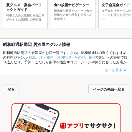
夏グルメ・宴会パーフ
食べ放題ナビゲーター
女子会完全ガイド
ェクトガイド
焼肉食べ放題やスイーツ食べ
女子会向けサービスが
放題など食べ放題お店探しの
ているお得なお店がい
幹事さんのお店探しを強力サ
決定版！
い！
ポート！お店探しの決定版！
昭和町通駅周辺 居酒屋のグルメ情報
昭和町通駅周辺の居酒屋のお店一覧です。さらに昭和町通駅の近くでおすすめ
の料理ジャンル
和風
、
洋・和洋・各国料理・その他
、
創作
や駅からの距離で絞
り込んだり、予算・こだわり条件を指定すれば、シーンや気分に合ったお店が
サクサク探せます。ホットペッパーグルメなら、お得なクーポンはもちろん、
もっと見る
こだわりメニュー
からあげ
、
お茶漬け
、
馬刺し
や季節のおすすめ料理など、お
店の最新情報をご紹介しているので安心！24時間使える簡単便利なネット予約
が使えるお店も拡大中です。友達どうしの飲み会にも、会社の宴会にも、デー
トやパーティーにもお得に便利にホットペッパーグルメをご利用ください。
戻る
ページの先頭へ戻る