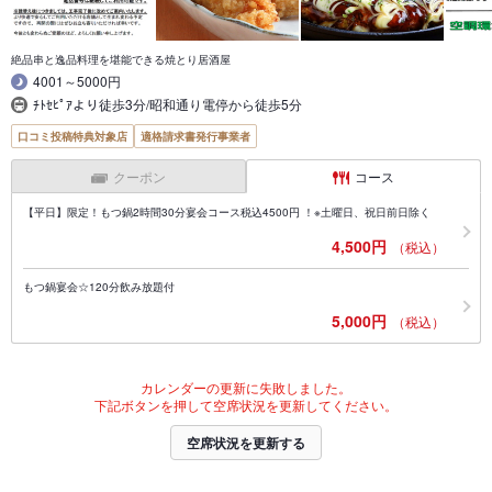
絶品串と逸品料理を堪能できる焼とり居酒屋
4001～5000円
ﾁﾄｾﾋﾟｱより徒歩3分/昭和通り電停から徒歩5分
口コミ投稿特典対象店
適格請求書発行事業者
クーポン
コース
【平日】限定！もつ鍋2時間30分宴会コース税込4500円 ！※土曜日、祝日前日除く
4,500円
（税込）
もつ鍋宴会☆120分飲み放題付
5,000円
（税込）
カレンダーの更新に失敗しました。
下記ボタンを押して空席状況を更新してください。
空席状況を更新する