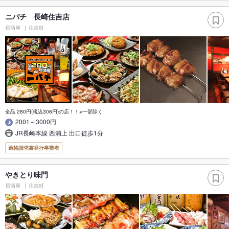
ニパチ 長崎住吉店
居酒屋
住吉町
全品 280円(税込308円)の店！！※一部除く
2001～3000円
JR長崎本線 西浦上 出口徒歩1分
適格請求書発行事業者
やきとり味門
居酒屋
住吉町