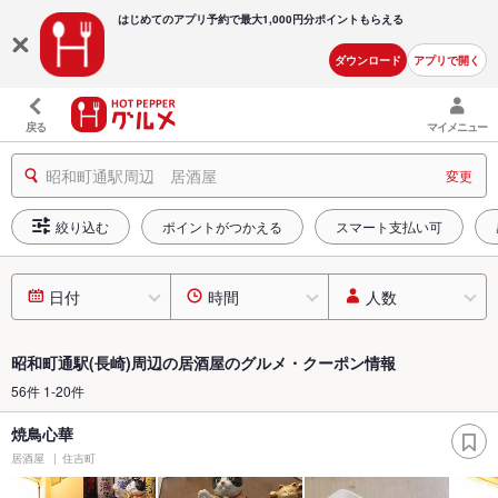
はじめてのアプリ予約で最大
1,000円分ポイントもらえる
ダウンロード
アプリで開く
戻る
マイメニュー
昭和町通駅周辺 居酒屋
変更
絞り込む
ポイントがつかえる
スマート支払い可
日付
時間
人数
昭和町通駅(長崎)周辺の居酒屋のグルメ・クーポン情報
56件 1-20件
焼鳥心華
居酒屋
住吉町