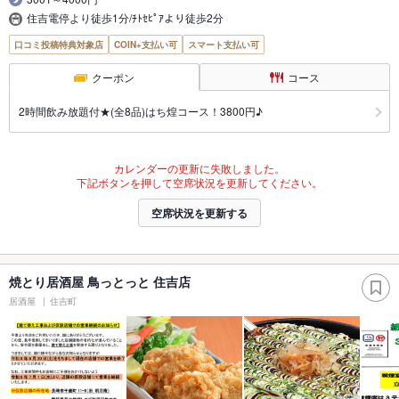
住吉電停より徒歩1分/ﾁﾄｾﾋﾟｱより徒歩2分
口コミ投稿特典対象店
COIN+支払い可
スマート支払い可
クーポン
コース
2時間飲み放題付★(全8品)はち煌コース！3800円♪
カレンダーの更新に失敗しました。
下記ボタンを押して空席状況を更新してください。
空席状況を更新する
焼とり居酒屋 鳥っとっと 住吉店
居酒屋
住吉町