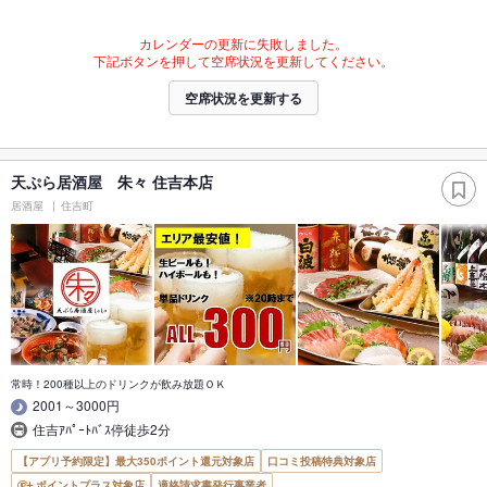
カレンダーの更新に失敗しました。
下記ボタンを押して空席状況を更新してください。
空席状況を更新する
天ぷら居酒屋 朱々 住吉本店
居酒屋
住吉町
常時！200種以上のドリンクが飲み放題ＯＫ
2001～3000円
住吉ｱﾊﾟｰﾄﾊﾞｽ停徒歩2分
【アプリ予約限定】最大350ポイント還元対象店
口コミ投稿特典対象店
ポイントプラス対象店
適格請求書発行事業者