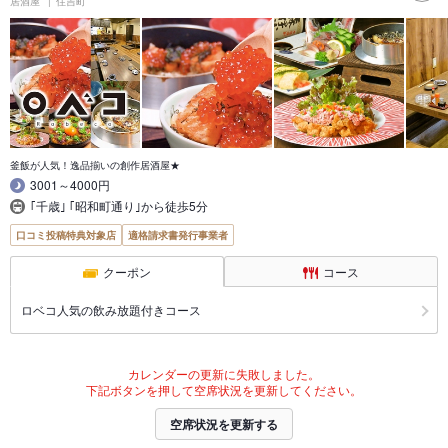
居酒屋
住吉町
釜飯が人気！逸品揃いの創作居酒屋★
3001～4000円
｢千歳｣ ｢昭和町通り｣から徒歩5分
口コミ投稿特典対象店
適格請求書発行事業者
クーポン
コース
ロベコ人気の飲み放題付きコース
カレンダーの更新に失敗しました。
下記ボタンを押して空席状況を更新してください。
空席状況を更新する