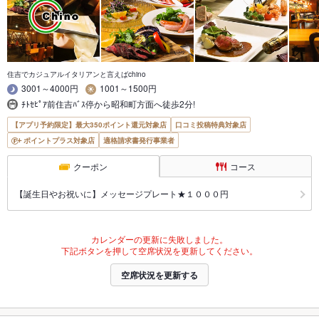
住吉でカジュアルイタリアンと言えばchino
3001～4000円
1001～1500円
ﾁﾄｾﾋﾟｱ前住吉ﾊﾞｽ停から昭和町方面へ徒歩2分!
【アプリ予約限定】最大350ポイント還元対象店
口コミ投稿特典対象店
ポイントプラス対象店
適格請求書発行事業者
クーポン
コース
【誕生日やお祝いに】メッセージプレート★１０００円
カレンダーの更新に失敗しました。
下記ボタンを押して空席状況を更新してください。
空席状況を更新する