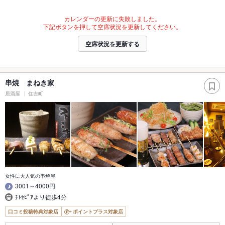
カレンダーの更新に失敗しました。
下記ボタンを押して空席状況を更新してください。
空席状況を更新する
串焼 まねき家
居酒屋
住吉町
女性に大人気の串焼屋
3001～4000円
ﾁﾄｾﾋﾟｱより徒歩4分
口コミ投稿特典対象店
ポイントプラス対象店