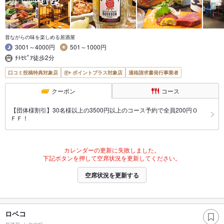
昔ながらの味を楽しめる居酒屋
3001～4000円
501～1000円
ﾁﾄｾﾋﾟｱ徒歩2分
口コミ投稿特典対象店
ポイントプラス対象店
適格請求書発行事業者
クーポン
コース
【団体様割引】30名様以上の3500円以上のコース予約で全員200円Ｏ
ＦＦ！
カレンダーの更新に失敗しました。
下記ボタンを押して空席状況を更新してください。
空席状況を更新する
ロベコ