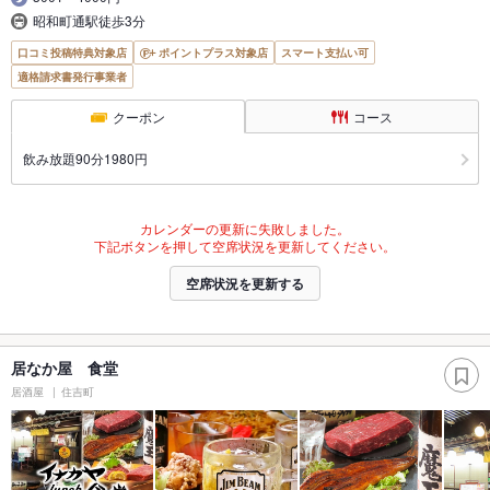
昭和町通駅徒歩3分
口コミ投稿特典対象店
ポイントプラス対象店
スマート支払い可
適格請求書発行事業者
クーポン
コース
飲み放題90分1980円
カレンダーの更新に失敗しました。
下記ボタンを押して空席状況を更新してください。
空席状況を更新する
居なか屋 食堂
居酒屋
住吉町