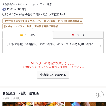
大型宴会OK！飲放付コースは3000円～ご用意
2001～3000円
ﾁﾄｾﾋﾟｱから昭和通りﾊﾞｽ停へ向かって徒歩1分!
【アプリ予約限定】最大350ポイント還元対象店
口コミ投稿特典対象店
ポイントプラス対象店
適格請求書発行事業者
クーポン
コース
【団体様割引】30名様以上の3000円以上のコース予約で全員200円Ｏ
ＦＦ！
カレンダーの更新に失敗しました。
下記ボタンを押して空席状況を更新してください。
空席状況を更新する
食楽酒房 花蔵 住吉店
居酒屋
住吉町