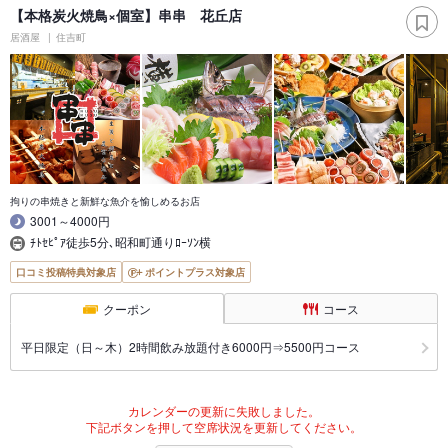
【本格炭火焼鳥×個室】串串 花丘店
居酒屋
住吉町
拘りの串焼きと新鮮な魚介を愉しめるお店
3001～4000円
ﾁﾄｾﾋﾟｱ徒歩5分､昭和町通りﾛｰｿﾝ横
口コミ投稿特典対象店
ポイントプラス対象店
クーポン
コース
平日限定（日～木）2時間飲み放題付き6000円⇒5500円コース
カレンダーの更新に失敗しました。
下記ボタンを押して空席状況を更新してください。