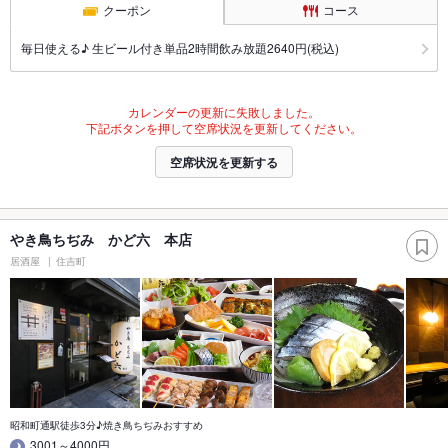
クーポン
コース
毎日使える♪ 生ビール付き単品2時間飲み放題2640円(税込)
カレンダーの更新に失敗しました。
下記ボタンを押して空席状況を更新してください。
空席状況を更新する
やき鳥ちぢみ かど六 本店
居酒屋
住吉町
昭和町通駅徒歩3分♪焼き鳥ちぢみおすすめ
3001～4000円