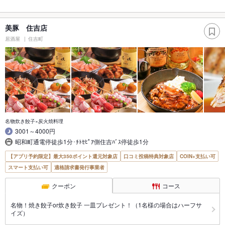
美豚 住吉店
居酒屋
住吉町
名物炊き餃子×炭火焼料理
3001～4000円
昭和町通電停徒歩1分･ﾁﾄｾﾋﾟｱ側住吉ﾊﾞｽ停徒歩1分
【アプリ予約限定】最大350ポイント還元対象店
口コミ投稿特典対象店
COIN+支払い可
スマート支払い可
適格請求書発行事業者
クーポン
コース
名物！焼き餃子or炊き餃子 一皿プレゼント！（1名様の場合はハーフサ
イズ）