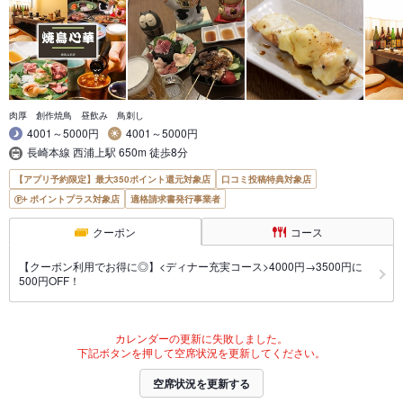
肉厚 創作焼鳥 昼飲み 鳥刺し
4001～5000円
4001～5000円
長崎本線 西浦上駅 650m 徒歩8分
【アプリ予約限定】最大350ポイント還元対象店
口コミ投稿特典対象店
ポイントプラス対象店
適格請求書発行事業者
クーポン
コース
【クーポン利用でお得に◎】<ディナー充実コース>4000円→3500円に
500円OFF！
カレンダーの更新に失敗しました。
下記ボタンを押して空席状況を更新してください。
空席状況を更新する