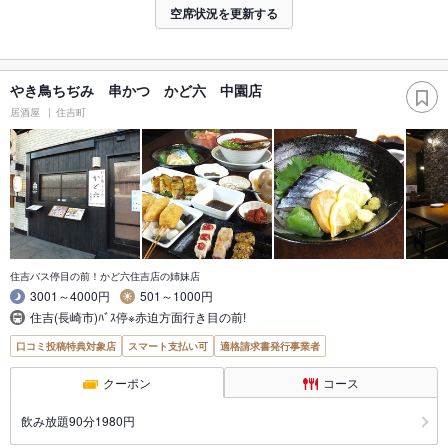
空席状況を更新する
やき鳥ちぢみ 串かつ かど六 中園店
居酒屋
住吉町
住吉バス停目の前！かど六住吉店の姉妹店
3001～4000円
501～1000円
住吉(長崎市)ﾊﾞｽ停※赤迫方面行き目の前!
口コミ投稿特典対象店
スマート支払い可
適格請求書発行事業者
クーポン
コース
飲み放題90分1980円