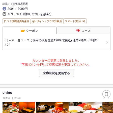
絶品！！鉄板焼居酒屋
2001～3000円
ﾁﾄｾﾋﾟｱから昭和町方面へ徒歩4分
口コミ投稿特典対象店
ポイントプラス対象店
スマート支払い可
クーポン
コース
日～木 各コースに併用の飲み放題1980円(税込) 通常2時間→3時間
に！
カレンダーの更新に失敗しました。
下記ボタンを押して空席状況を更新してください。
空席状況を更新する
chino
居酒屋
住吉町