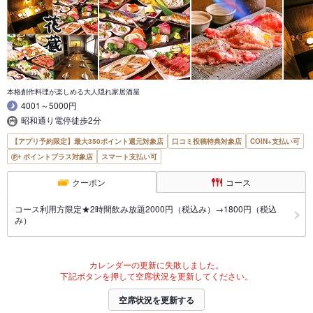
本格創作料理が楽しめる大人隠れ家居酒屋
4001～5000円
昭和通り電停徒歩2分
【アプリ予約限定】最大350ポイント還元対象店
口コミ投稿特典対象店
COIN+支払い可
ポイントプラス対象店
スマート支払い可
クーポン
コース
コース利用方限定★2時間飲み放題2000円（税込み）→1800円（税込
み）
カレンダーの更新に失敗しました。
下記ボタンを押して空席状況を更新してください。
空席状況を更新する