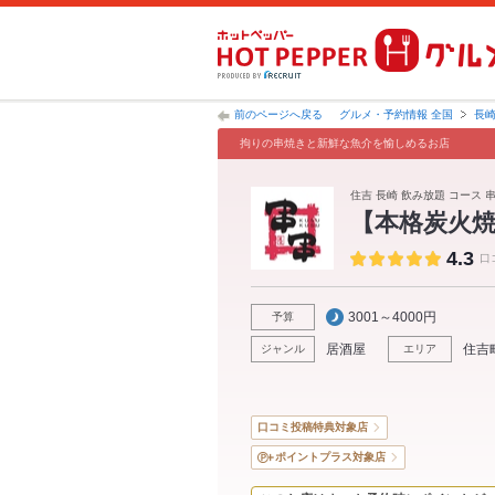
前のページへ戻る
グルメ・予約情報 全国
長
拘りの串焼きと新鮮な魚介を愉しめるお店
住吉 長崎 飲み放題 コース 串
【本格炭火焼
4.3
口
3001～4000円
予算
居酒屋
住吉
ジャンル
エリア
口コミ投稿特典対象店
ポイントプラス対象店