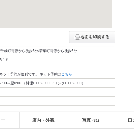
地図を印刷する
/千歳町電停から徒歩6分/若葉町電停から徒歩6分
8-1Ｆ
ネット予約が便利です。 ネット予約は
こちら
0～翌0:00 （料理L.O. 23:00 ドリンクL.O. 23:00）
ュー
店内・外観
写真
口
(31)