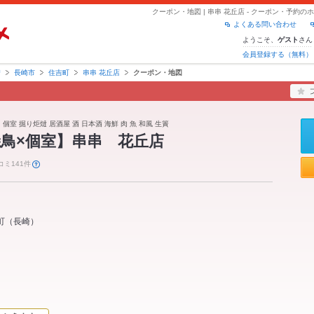
クーポン・地図 | 串串 花丘店 - クーポン・予約
よくある問い合わせ
ようこそ、
さん
ゲスト
会員登録する（無料）
崎
長崎市
住吉町
串串 花丘店
クーポン・地図
 個室 掘り炬燵 居酒屋 酒 日本酒 海鮮 肉 魚 和風 生簀
鳥×個室】串串 花丘店
コミ141件
町
（
長崎
）