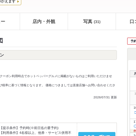
つかえます
ュー
店内・外観
写真
口
(31)
図
予
ン
クーポン利用時点でホットペッパーグルメに掲載がないものはご利用いただけませ
価格及び税率に基づく情報となります。 価格につきましては直接店舗へお問い合わせくださ
2026/07/31 更新
1
1
【提示条件】
予約時(※前日迄の要予約)
【利用条件】
4名様以上、他券・サービス併用不
2