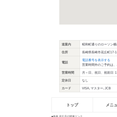
道案内
昭和町通りのローソン横
住所
長崎県長崎市花丘町17-1
電話番号を表示する
電話
営業時間外のご予約は、
営業時間
月～日、祝日、祝前日: 17:0
定休日
なし
カード
VISA､マスター､JCB
トップ
メニ
■串串 花丘店の関連リンク