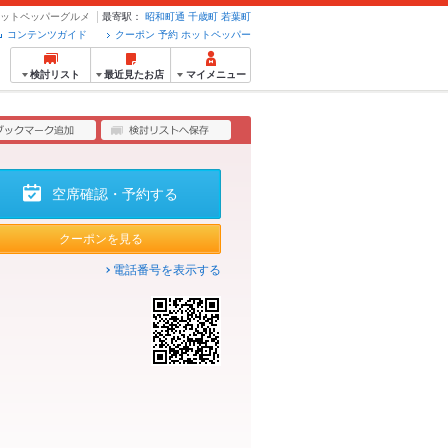
のホットペッパーグルメ
最寄駅：
昭和町通
千歳町
若葉町
コンテンツガイド
クーポン 予約 ホットペッパー
検討リスト
最近見たお店
マイメニュー
空席確認・予約する
クーポンを見る
電話番号を表示する