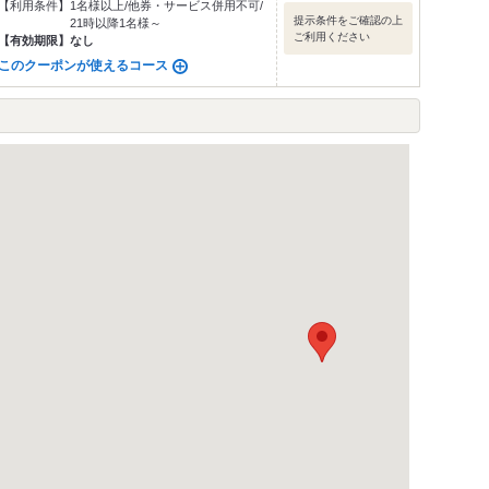
【利用条件】
1名様以上/他券・サービス併用不可/
提示条件をご確認の上
21時以降1名様～
ご利用ください
【有効期限】
なし
このクーポンが使えるコース