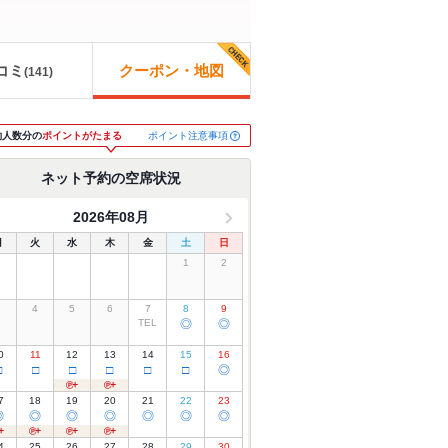
コミ
クーポン・地図
(
141
)
ポイント注意事項
約人数分の
ポイントがたまる
ネット予約の空席状況
2026年08月
月
火
水
木
金
土
日
1
2
3
4
5
6
7
8
9
TEL
◎
◎
0
11
12
13
14
15
16
□
□
□
□
□
□
◎
7
18
19
20
21
22
23
◎
◎
◎
◎
◎
◎
◎
4
25
26
27
28
29
30