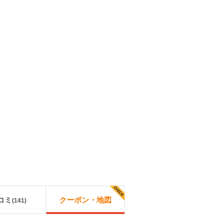
コミ
クーポン・地図
(
141
)