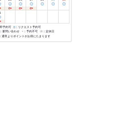
◎
◎
◎
◎
◎
◎
◎
1
◎
即予約可
□
：リクエスト予約可
：要問い合わせ
×
：予約不可
休
：定休日
：通常よりポイントがお得にたまります