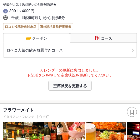
釜飯が人気！逸品揃いの創作居酒屋★
3001～4000円
｢千歳｣ ｢昭和町通り｣から徒歩5分
口コミ投稿特典対象店
適格請求書発行事業者
クーポン
コース
ロベコ人気の飲み放題付きコース
カレンダーの更新に失敗しました。
下記ボタンを押して空席状況を更新してください。
空席状況を更新する
フラワーメイト
イタリアン・フレンチ
住吉町