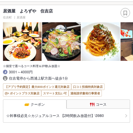
居酒屋 よろずや 住吉店
住吉町
居酒屋
☆個室で選べるコース料理＆2H飲み放題☆
3001～4000円
住吉電停から西浦上駅方面へ徒歩1分
【アプリ予約限定】最大800ポイント還元対象店
口コミ投稿特典対象店
ポイントプラス対象店
スマート支払い可
適格請求書発行事業者
クーポン
コース
☆幹事様必見☆カジュアルコース 【2時間飲み放題付】\3980