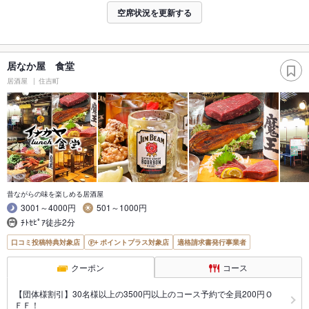
空席状況を更新する
居なか屋 食堂
居酒屋
住吉町
昔ながらの味を楽しめる居酒屋
3001～4000円
501～1000円
ﾁﾄｾﾋﾟｱ徒歩2分
口コミ投稿特典対象店
ポイントプラス対象店
適格請求書発行事業者
クーポン
コース
【団体様割引】30名様以上の3500円以上のコース予約で全員200円Ｏ
ＦＦ！