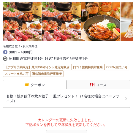
名物炊き餃子×炭火焼料理
3001～4000円
昭和町通電停徒歩1分･ﾁﾄｾﾋﾟｱ側住吉ﾊﾞｽ停徒歩1分
【アプリ予約限定】最大350ポイント還元対象店
口コミ投稿特典対象店
COIN+支払い可
スマート支払い可
適格請求書発行事業者
クーポン
コース
名物！焼き餃子or炊き餃子 一皿プレゼント！（1名様の場合はハーフサ
イズ）
カレンダーの更新に失敗しました。
下記ボタンを押して空席状況を更新してください。