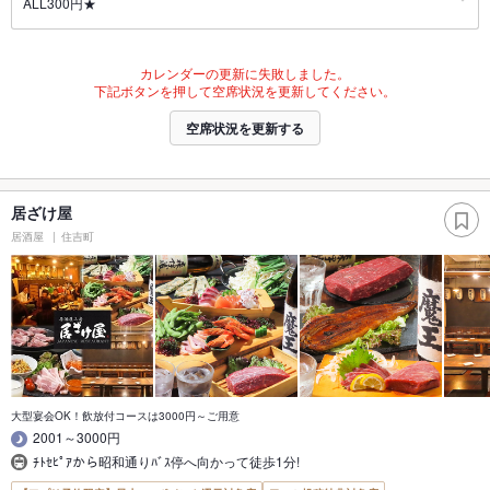
ALL300円★
カレンダーの更新に失敗しました。
下記ボタンを押して空席状況を更新してください。
空席状況を更新する
居ざけ屋
居酒屋
住吉町
大型宴会OK！飲放付コースは3000円～ご用意
2001～3000円
ﾁﾄｾﾋﾟｱから昭和通りﾊﾞｽ停へ向かって徒歩1分!