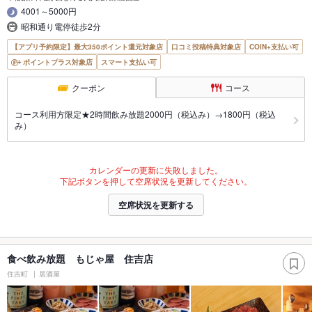
4001～5000円
昭和通り電停徒歩2分
【アプリ予約限定】最大350ポイント還元対象店
口コミ投稿特典対象店
COIN+支払い可
ポイントプラス対象店
スマート支払い可
クーポン
コース
コース利用方限定★2時間飲み放題2000円（税込み）→1800円（税込
み）
カレンダーの更新に失敗しました。
下記ボタンを押して空席状況を更新してください。
空席状況を更新する
食べ飲み放題 もじゃ屋 住吉店
住吉町
居酒屋