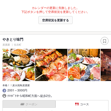
カレンダーの更新に失敗しました。
下記ボタンを押して空席状況を更新してください。
空席状況を更新する
やきとり味門
居酒屋
住吉町
本格！！炭火焼鳥居酒屋
2001～3000円
ﾁﾄｾﾋﾟｱから昭和町方面へ徒歩2分｡
クーポン
コース