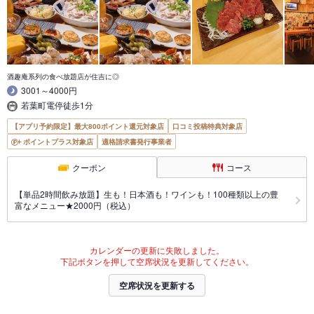
酒趣庵系列の食べ放題店が住吉に◎
3001～4000円
若葉町電停徒歩1分
【アプリ予約限定】最大800ポイント還元対象店
口コミ投稿特典対象店
ポイントプラス対象店
適格請求書発行事業者
クーポン
コース
【単品2時間飲み放題】生も！日本酒も！ワインも！100種類以上の豊
富なメニュー★2000円（税込）
カレンダーの更新に失敗しました。
下記ボタンを押して空席状況を更新してください。
空席状況を更新する