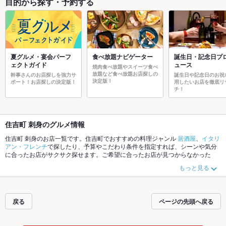
目的から探す・予約する
夏グルメ・宴会パーフ
食べ放題ナビゲーター
誕生日・記念日プ
ェクトガイド
ュース
焼肉食べ放題やスイーツ食べ
放題など食べ放題お店探しの
幹事さんのお店探しを強力サ
誕生日や記念日のお祝
決定版！
ポート！お店探しの決定版！
用したいお店を徹底リ
チ！
住吉町 刺身のグルメ情報
住吉町 刺身のお店一覧です。住吉町でおすすめの料理ジャンル
居酒屋
、
イタリ
アン・フレンチ
で探したり、予算やこだわり条件を指定すれば、シーンや気分
に合ったお店がサクサク探せます。ご希望に合ったお店が見つからなかった
ら、近隣のエリア
思案橋・銅座・新地
、
浜町・中通り
、
長崎駅・五島町
もチェ
もっと見る
ックしてみてください。ホットペッパーグルメなら、お得なクーポンはもちろ
ん、こだわりメニュー
からあげ
、
お茶漬け
、
馬刺し
や季節のおすすめ料理な
ど、お店の最新情報をご紹介しているので安心！24時間使える簡単便利なネッ
ト予約が使えるお店も拡大中です。友達どうしの飲み会にも、会社の宴会に
戻る
ページの先頭へ戻る
も、デートやパーティーにもお得に便利にホットペッパーグルメをご利用くだ
さい。