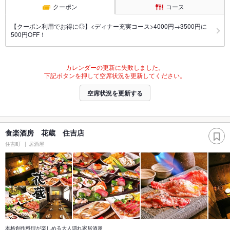
クーポン
コース
【クーポン利用でお得に◎】<ディナー充実コース>4000円→3500円に
500円OFF！
カレンダーの更新に失敗しました。
下記ボタンを押して空席状況を更新してください。
空席状況を更新する
食楽酒房 花蔵 住吉店
住吉町
居酒屋
本格創作料理が楽しめる大人隠れ家居酒屋