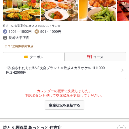
住吉での大型宴会にオススメのレストラン☆
1001～1500円
501～1000円
長崎大学正面
口コミ投稿特典対象店
クーポン
コース
1次会された方に!!＆2次会プラン！≪飲放＆カラオケ≫ 1H1000
円/2H2000円
カレンダーの更新に失敗しました。
下記ボタンを押して空席状況を更新してください。
空席状況を更新する
焼とり居酒屋 鳥っとっと 住吉店