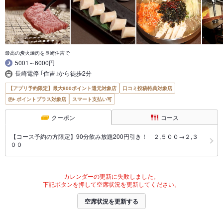
最高の炭火焼肉を長崎住吉で
5001～6000円
長崎電停 ｢住吉｣から徒歩2分
【アプリ予約限定】最大800ポイント還元対象店
口コミ投稿特典対象店
ポイントプラス対象店
スマート支払い可
クーポン
コース
【コース予約の方限定】90分飲み放題200円引き！ ２,５００→２,３
００
カレンダーの更新に失敗しました。
下記ボタンを押して空席状況を更新してください。
空席状況を更新する