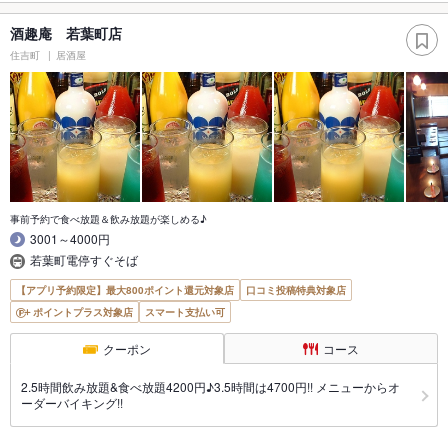
酒趣庵 若葉町店
住吉町
居酒屋
事前予約で食べ放題＆飲み放題が楽しめる♪
3001～4000円
若葉町電停すぐそば
【アプリ予約限定】最大800ポイント還元対象店
口コミ投稿特典対象店
ポイントプラス対象店
スマート支払い可
クーポン
コース
2.5時間飲み放題&食べ放題4200円♪3.5時間は4700円!! メニューからオ
ーダーバイキング!!