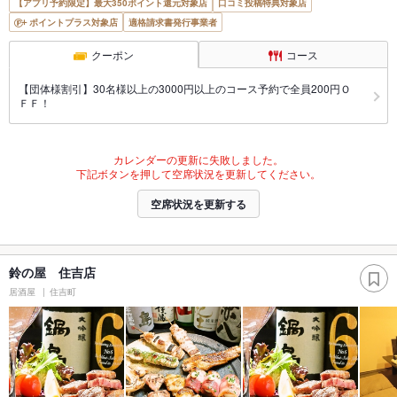
【アプリ予約限定】最大350ポイント還元対象店
口コミ投稿特典対象店
ポイントプラス対象店
適格請求書発行事業者
クーポン
コース
【団体様割引】30名様以上の3000円以上のコース予約で全員200円Ｏ
ＦＦ！
カレンダーの更新に失敗しました。
下記ボタンを押して空席状況を更新してください。
空席状況を更新する
鈴の屋 住吉店
居酒屋
住吉町