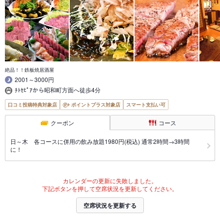
絶品！！鉄板焼居酒屋
2001～3000円
ﾁﾄｾﾋﾟｱから昭和町方面へ徒歩4分
口コミ投稿特典対象店
ポイントプラス対象店
スマート支払い可
クーポン
コース
日～木 各コースに併用の飲み放題1980円(税込) 通常2時間→3時間
に！
カレンダーの更新に失敗しました。
下記ボタンを押して空席状況を更新してください。
空席状況を更新する