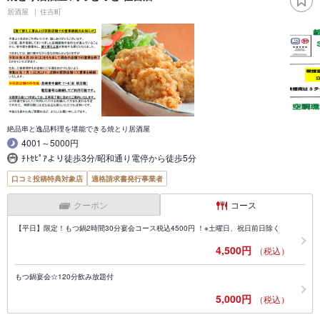
居酒屋
住吉町
絶品串と逸品料理を堪能できる焼とり居酒屋
4001～5000円
ﾁﾄｾﾋﾟｱより徒歩3分/昭和通り電停から徒歩5分
口コミ投稿特典対象店
適格請求書発行事業者
クーポン
コース
【平日】限定！もつ鍋2時間30分宴会コース税込4500円 ！※土曜日、祝日前日除く
4,500円
（税込）
もつ鍋宴会☆120分飲み放題付
5,000円
（税込）