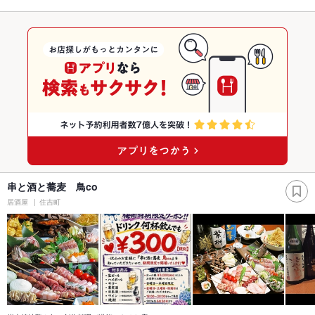
串と酒と蕎麦 鳥co
居酒屋
住吉町