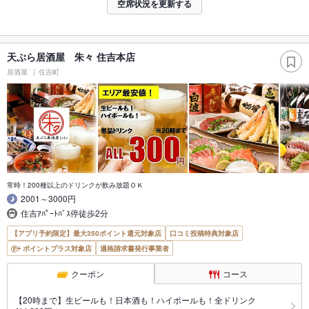
空席状況を更新する
天ぷら居酒屋 朱々 住吉本店
居酒屋
住吉町
常時！200種以上のドリンクが飲み放題ＯＫ
2001～3000円
住吉ｱﾊﾟｰﾄﾊﾞｽ停徒歩2分
【アプリ予約限定】最大350ポイント還元対象店
口コミ投稿特典対象店
ポイントプラス対象店
適格請求書発行事業者
クーポン
コース
【20時まで】生ビールも！日本酒も！ハイボールも！全ドリンク