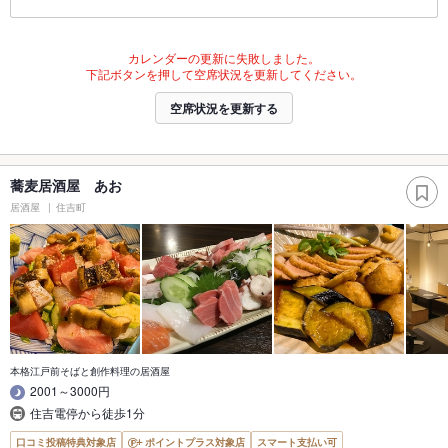
カレンダーの更新に失敗しました。
下記ボタンを押して空席状況を更新してください。
空席状況を更新する
蕎麦居酒屋 あお
居酒屋
住吉町
本格江戸前そばと創作料理の居酒屋
2001～3000円
住吉電停から徒歩1分
口コミ投稿特典対象店
ポイントプラス対象店
スマート支払い可