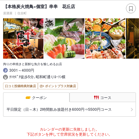
【本格炭火焼鳥×個室】串串 花丘店
居酒屋
住吉町
拘りの串焼きと新鮮な魚介を愉しめるお店
3001～4000円
ﾁﾄｾﾋﾟｱ徒歩5分､昭和町通りﾛｰｿﾝ横
口コミ投稿特典対象店
ポイントプラス対象店
クーポン
コース
平日限定（日～木）2時間飲み放題付き6000円⇒5500円コース
カレンダーの更新に失敗しました。
下記ボタンを押して空席状況を更新してください。