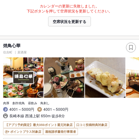
カレンダーの更新に失敗しました。
下記ボタンを押して空席状況を更新してください。
空席状況を更新する
焼鳥心華
住吉町
居酒屋
肉厚 創作焼鳥 昼飲み 鳥刺し
4001～5000円
4001～5000円
長崎本線 西浦上駅 650m 徒歩8分
【アプリ予約限定】最大350ポイント還元対象店
口コミ投稿特典対象店
ポイントプラス対象店
適格請求書発行事業者