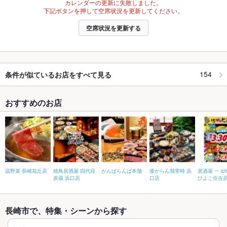
カレンダーの更新に失敗しました。
下記ボタンを押して空席状況を更新してください。
空席状況を更新する
154
条件が似ているお店をすべて見る
おすすめのお店
温野菜 長崎花丘店
焼鳥居酒屋 四代目
がんばらんば本舗
倭からん我零時 浜
居酒屋 一 ic
炭蔵 浜口店
口店
ひよこ住吉
長崎市で、特集・シーンから探す