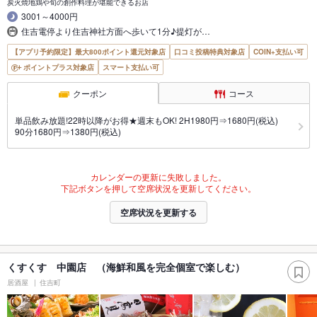
炭火焼地鶏や旬の創作料理が堪能できるお店
3001～4000円
住吉電停より住吉神社方面へ歩いて1分♪提灯が…
【アプリ予約限定】最大800ポイント還元対象店
口コミ投稿特典対象店
COIN+支払い可
ポイントプラス対象店
スマート支払い可
クーポン
コース
単品飲み放題!22時以降がお得★週末もOK! 2H1980円⇒1680円(税込)
90分1680円⇒1380円(税込)
カレンダーの更新に失敗しました。
下記ボタンを押して空席状況を更新してください。
空席状況を更新する
くすくす 中園店 （海鮮和風を完全個室で楽しむ）
居酒屋
住吉町