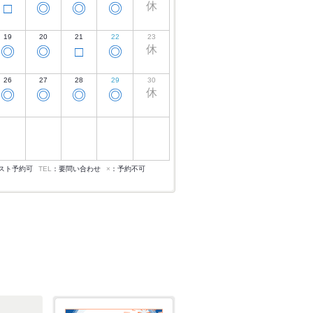
休
□
◎
◎
◎
19
20
21
22
23
休
◎
◎
□
◎
26
27
28
29
30
休
◎
◎
◎
◎
スト予約可
TEL
：要問い合わせ
×
：予約不可