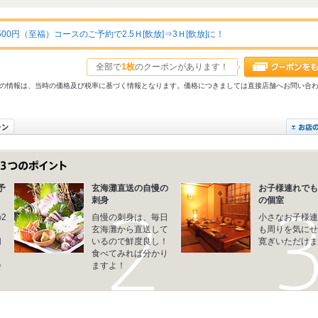
500円（至福）コースのご予約で2.5Ｈ[飲放]⇒3Ｈ[飲放]に！
全部で
1枚
のクーポンがあります！
31以前の情報は、当時の価格及び税率に基づく情報となります。価格につきましては直接店舗へお問い合
予
玄海灘直送の自慢の
お子様連れでも
刺身
の個室
2
自慢の刺身は、毎日
小さなお子様連
玄海灘から直送して
も周りを気にせ
切
いるので鮮度良し！
寛ぎいただけま
。
食べてみれば分かり
会
ますよ！