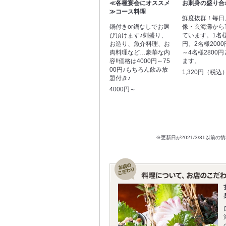
≪各種宴会にオススメ
お刺身の盛り合
≫コース料理
鮮度抜群！毎日
鍋付きor鍋なしでお選
像・玄海灘から
び頂けます♪刺盛り、
ています。1名様
お造り、魚介料理、お
円、2名様2000
肉料理など…豪華な内
～4名様2800
容!!価格は4000円～75
ます。
00円♪もちろん飲み放
1,320円（税込
題付き♪
4000円～
※更新日が2021/3/31