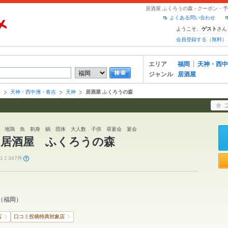
居酒屋 ふくろうの森 - クーポン
よくある問い合わせ
ようこそ、
さん
ゲスト
会員登録する（無料）
エリア
福岡
天神・西中
ジャンル
居酒屋
岡
天神・西中洲・春吉
天神
居酒屋 ふくろうの森
 地鶏 魚 刺身 鍋 団体 大人数 子供 昼宴会 宴会
 居酒屋 ふくろうの森
コミ347件
（
福岡
）
店
口コミ投稿特典対象店