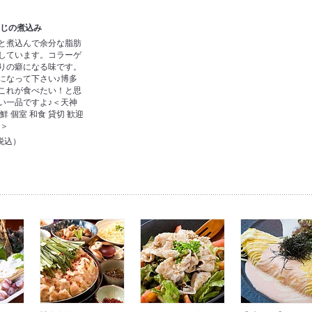
すじの煮込み
と煮込んで余分な脂肪
しています。コラーゲ
りの癖になる味です。
になって下さい♪博多
これが食べたい！と思
い一品ですよ♪＜天神
鮮 個室 和食 貸切 歓迎
会＞
税込）