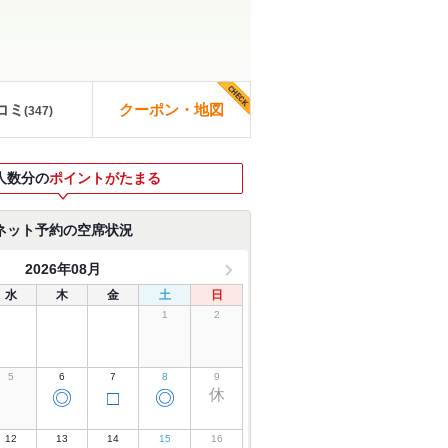
コミ
クーポン・地図
(
347
)
人数分の
ポイントがたまる
ネット予約の空席状況
2026年08月
水
木
金
土
日
1
2
5
6
7
8
9
休
◎
□
◎
12
13
14
15
16