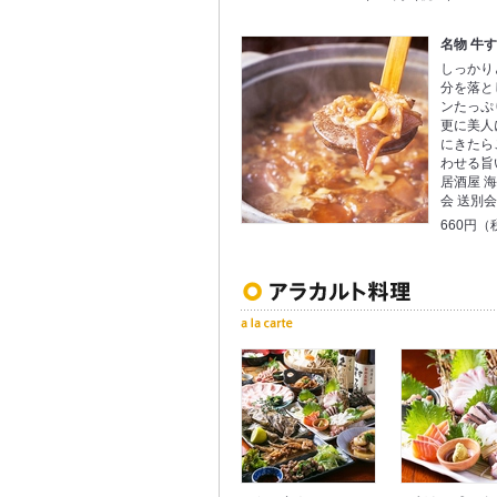
名物 牛
しっかり
分を落と
ンたっぷ
更に美人
にきたら
わせる旨
居酒屋 海
会 送別
660円（