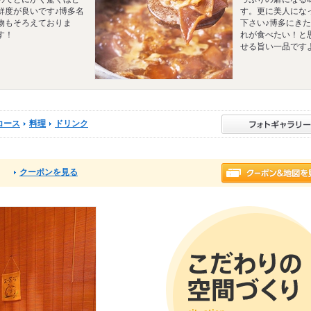
鮮度が良いです♪博多名
す。更に美人にな
物もそろえておりま
下さい♪博多にき
す！
れが食べたい！と
せる旨い一品です
コース
料理
ドリンク
クーポンを見る
る