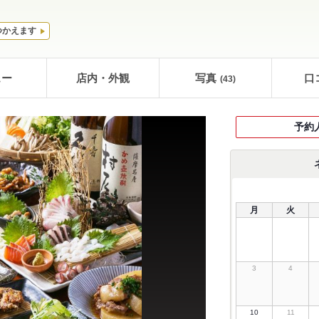
つかえます
ュー
店内・外観
写真
口
(43)
予約
月
火
3
4
10
11