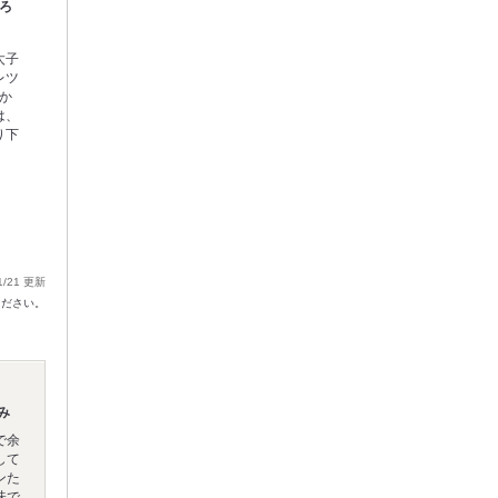
とろ
太子
レツ
か
は、
り下
1/21 更新
ください。
み
で余
して
ンた
味で