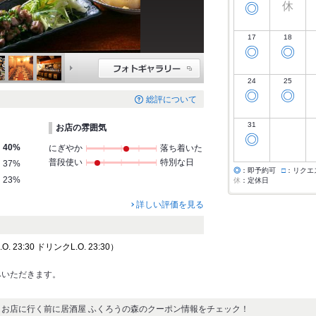
休
◎
17
18
◎
◎
24
25
◎
◎
総評について
31
お店の雰囲気
◎
40%
にぎやか
落ち着いた
普段使い
特別な日
37%
◎
：即予約可
□
：リクエ
23%
休
：定休日
詳しい評価を見る
 23:30 ドリンクL.O. 23:30）
みいただきます。
お店に行く前に居酒屋 ふくろうの森のクーポン情報をチェック！