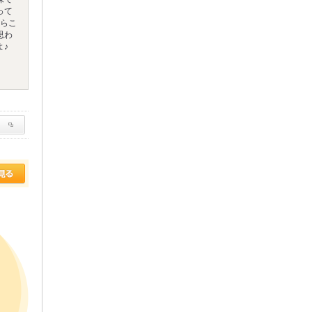
って
たらこ
思わ
よ♪