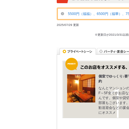
5500円（福福）、6500円（福華）、7
2025/07/29 更新
※更新日が2021/3/
個室でゆっくり♪要
約
なんとマンションの
F～5F全てがお店な
んです。個室や貸
部屋もございます
歓送迎会などの宴
にオススメ