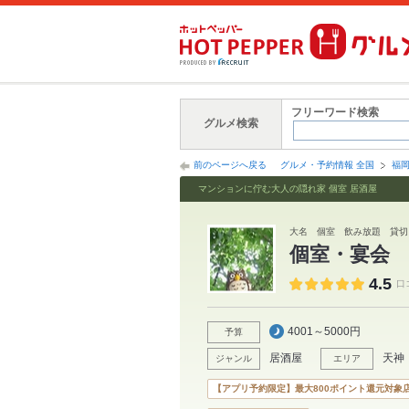
フリーワード検索
グルメ検索
前のページへ戻る
グルメ・予約情報 全国
福
マンションに佇む大人の隠れ家 個室 居酒屋
大名 個室 飲み放題 貸切
個室・宴会
4.5
口
4001～5000円
予算
居酒屋
天神
ジャンル
エリア
【アプリ予約限定】最大800ポイント還元対象