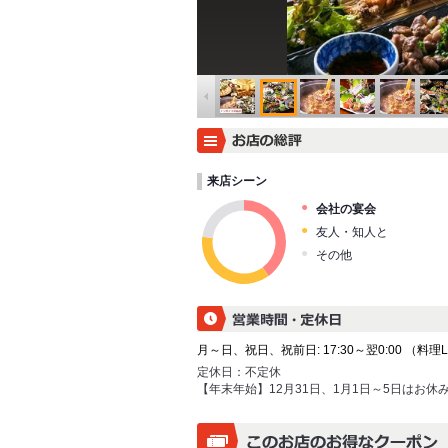
来店シーン
会社の宴会
友人・知人と
その他
月～日、祝日、祝前日: 17:30～翌0:00 （料理L.O.
定休日：
不定休
【年末年始】12月31日、1月1日～5日はお休