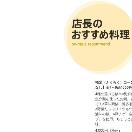
福楽（ふくらく）コー
なし】全7～9品4000円
4種の選べる鍋⇒○海
魚介類を使ったお鍋。
ぞ！○華味鶏鍋…博多
○野菜たっぷり！牛も
油味の鍋。○豚チゲ…
プ』を使用。ちょっと
味。
4,000円（税込）