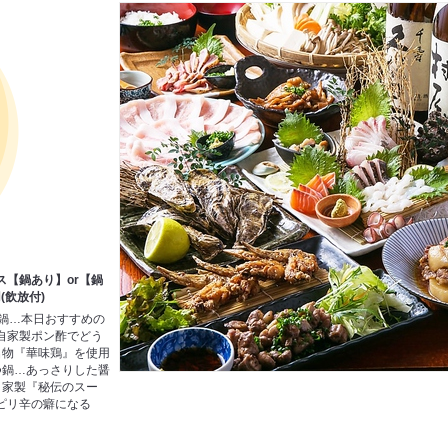
ス【鍋あり】or【鍋
(飲放付)
鮮鍋…本日おすすめの
自家製ポン酢でどう
名物『華味鶏』を使用
つ鍋…あっさりした醤
自家製『秘伝のスー
ピリ辛の癖になる