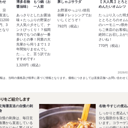
わせ
博多名物 もつ鍋（お
豚しゃぶサラダ
【 大人気 】とろ
醤油味） 一人前
めんたいオムレツ
、宗
お野菜やっぷり♪焙煎
直送し
あっさりとしたお醤油
胡麻ドレッシングでお
たっぷり入った明
1200
味＋たっぷりの野菜が
いしくどうぞ！
ととろとろのオム
円、3
大人気☆彡そして、ナ
のハーモニー♪県外
792円（税込）
円となり
ントびっくり！？福岡
らご来店のお客様
市内でもつの量が一番
絶対にお召し上が
多いとの事！同業の大
さいね！
）
先輩から伺うまで１２
770円（税込）
年間知りませんでし
た…。と、言う訳でお
すすめです♪
1,320円（税込）
2026/0
以前の情報は、当時の価格及び税率に基づく情報となります。価格につきましては直接店舗へお問い合わせ
玄海灘直送の自慢の刺
名物 牛すじの煮込
身
しっかりと煮込ん
自慢の刺身は、毎日玄
分な脂肪分を落と
海灘から直送している
います。コラーゲ
のでとにかく驚くほど
っぷりの癖になる