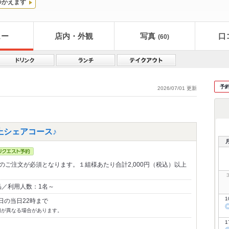
つかえます
ュー
店内・外観
写真
口
(60)
予
2026/07/01 更新
円以上シェアコース♪
品のご注文が必須となります。１組様あたり合計2,000円（税込）以上
品／利用人数：1名～
1
日の当日22時まで
切が異なる場合があります。
1