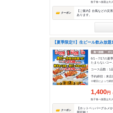
餃子食べ放題は大人
【ご案内】台風などの災害
クーポン
あります。
【夏季限定!!】生ビール飲み放題1
6/1～7/17
たまらないコー
コース品数：1
予約締切：来店
※曜日によって締
1,400
円
餃子食べ放題は大人
【ホットペッパーグルメから
クーポン
用可能！