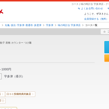
コース | 味の時計台 宇多津店 
よくある問い合わせ
ようこそ、
さん
ゲスト
会員登録する（無料）
川
丸亀･坂出･宇多津･善通寺･多度津
宇多津
味の時計台 宇多津店
コース一覧
 餃子 座敷 カウンター つけ麺
～1000円
宇多津
（
香川
）
店
口コミ投稿特典対象店
可