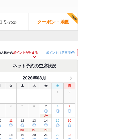
コミ
クーポン・地図
(
751
)
ポイント注意事項
約人数分の
ポイントがたまる
ネット予約の空席状況
2026年08月
月
火
水
木
金
土
日
1
2
3
4
5
6
7
8
9
◎
◎
◎
0
11
12
13
14
15
16
◎
◎
◎
◎
◎
◎
◎
7
18
19
20
21
22
23