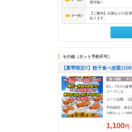
用可能！
【ご案内】台風などの災害
クーポン
あります。
その他（ネット予約不可）
【夏季限定!!】餃子食べ放題110
6/1～7/17
コースにな…
コース品数：1
予約締切：来店
※曜日によって締
1,100
円