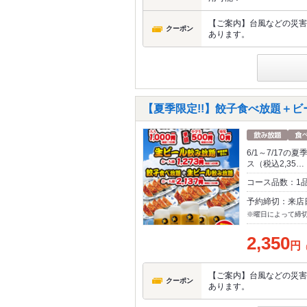
【ご案内】台風などの災害
クーポン
あります。
【夏季限定!!】餃子食べ放題＋ビ
6/1～7/17
ス（税込2,35…
コース品数：1
予約締切：来店
※曜日によって締
2,350
円
【ご案内】台風などの災害
クーポン
あります。