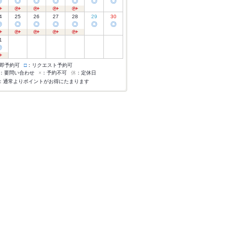
◎
◎
◎
◎
◎
◎
◎
4
25
26
27
28
29
30
◎
◎
◎
◎
◎
◎
◎
1
◎
即予約可
□
：リクエスト予約可
：要問い合わせ
×
：予約不可
休
：定休日
：通常よりポイントがお得にたまります