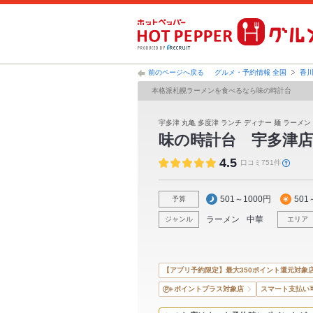
前のページへ戻る
グルメ・予約情報 全国
香
本格派札幌ラーメンを食べるなら味の時計台
宇多津 丸亀 多度津 ランチ ディナー 麺 ラーメン
味の時計台 宇多津店
4.5
口コミ751件
501～1000円
501
予算
ラーメン
中華
ジャンル
エリア
【アプリ予約限定】最大350ポイント還元対象
ポイントプラス対象店
スマート支払い