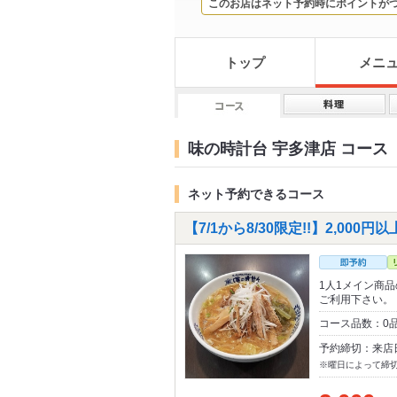
このお店はネット予約時にポイントが
トップ
メニ
味の時計台 宇多津店 コース
ネット予約できるコース
【7/1から8/30限定!!】2,000
1人1メイン商
ご利用下さい。
コース品数：0
予約締切：来店
※曜日によって締