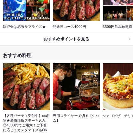
歓迎会は感激サプライズ★
記念日コース4000円
3300円飲み放題
おすすめポイントを見る
おすすめ料理
【各種パーティ受付中】es名
専用スライサーで切る【生ハ
シカゴピザ　チリ
物★豪快鉄板ステーキ込み
ム】
◎4000円でご用意！ご予算
に応じてカスタマイズもOK