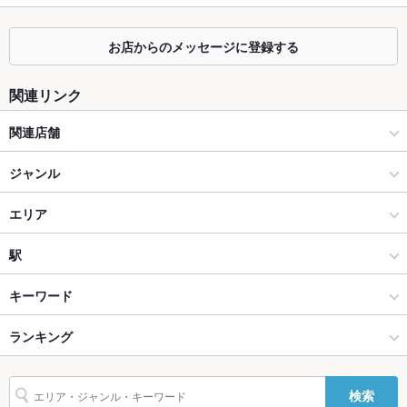
最大宴会収
150人(ワンフロアを貸し切った、最大150名様のパーティーも
容人数
可能です。)
お店からのメッセージに登録する
個室
なし
座敷
なし ：座敷はございませんが、ご希望のお席はご相談下さい。
関連リンク
掘りごたつ
なし ：掘りごたつはございませんが、ご希望のお席はご相談下
関連店舗
さい。
肉×ワインビュッフェ Bistro CinqCes ビストロサンクシー
ジャンル
カウンター
あり
Steak House es すすきの店（ステーキハウス エス）
居酒屋
エリア
ソファー
なし
Oyster&Steak DINER es 札幌駅店（オイスターアンドステーキ
洋・和洋・各国料理・その他
すすきの駅
駅
テラス席
なし
ダイナーエス）
貸切
貸切可 ：平日は40名様からOK！お気軽にお問い合わせ下さ
すすきの × 居酒屋
すすきの駅 × 居酒屋
すすきの駅
キーワード
い。
すすきの × 洋・和洋・各国料理・その他
すすきの駅 × 洋・和洋・各国料理・その他
豊水すすきの駅
ランキング
カキ料理・オイスター
フライドポテト
ステーキ
カレーライス
ピザ
夜景がきれ
あり
いなお席
マルゲリータ
生ハム
シカゴピザ
ランプステーキ
すすきの駅 × 居酒屋
北海道
北海道のグルメランキング
設備
検索