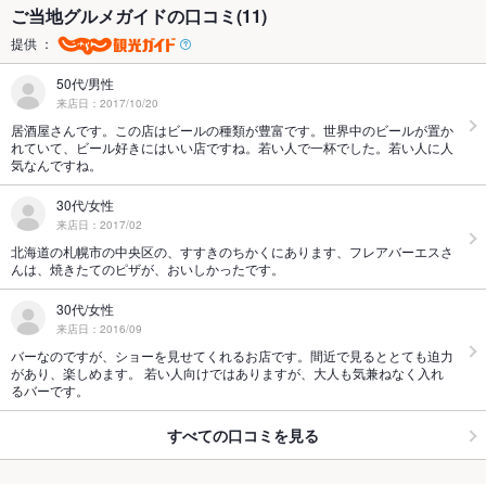
ご当地グルメガイドの口コミ(11)
提供 ：
50代/男性
来店日：2017/10/20
居酒屋さんです。この店はビールの種類が豊富です。世界中のビールが置か
れていて、ビール好きにはいい店ですね。若い人で一杯でした。若い人に人
気なんですね。
30代/女性
来店日：2017/02
北海道の札幌市の中央区の、すすきのちかくにあります、フレアバーエスさ
んは、焼きたてのピザが、おいしかったです。
30代/女性
来店日：2016/09
バーなのですが、ショーを見せてくれるお店です。間近で見るととても迫力
があり、楽しめます。 若い人向けではありますが、大人も気兼ねなく入れ
るバーです。
すべての口コミを見る