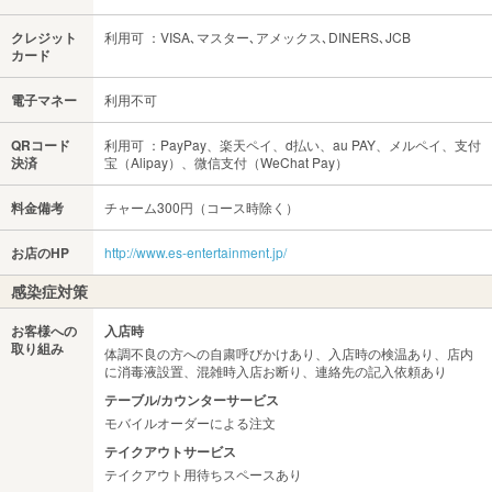
クレジット
利用可 ：VISA､マスター､アメックス､DINERS､JCB
カード
電子マネー
利用不可
QRコード
利用可 ：PayPay、楽天ペイ、d払い、au PAY、メルペイ、支付
決済
宝（Alipay）、微信支付（WeChat Pay）
料金備考
チャーム300円（コース時除く）
お店のHP
http://www.es-entertainment.jp/
感染症対策
お客様への
入店時
取り組み
体調不良の方への自粛呼びかけあり、入店時の検温あり、店内
に消毒液設置、混雑時入店お断り、連絡先の記入依頼あり
テーブル/カウンターサービス
モバイルオーダーによる注文
テイクアウトサービス
テイクアウト用待ちスペースあり