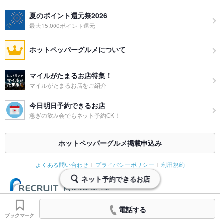
ん商品大盛)無料で行います。
夏のポイント還元祭2026
お酒
カクテル充実、ワイン充実
最大15,000ポイント還元
お子様連れ
お子様連れOK ：19時～のご予約がおすすめです。
ホットペッパーグルメについて
ウェディン
プランナー在中! 結婚式2次会・各種2次会承ります。お気軽に
グパーティ
お問い合わせ下さい。
マイルがたまるお店特集！
ー二次会
マイルがたまるお店をご紹介
お祝い・サ
可
今日明日予約できるお店
プライズ対
応
急ぎの飲み会でもネット予約OK！
ライブショ
あり
ホットペッパーグルメ掲載申込み
ー
備考
当店にはカクテルパフォーマンスを行えるバーテンダーが所属
よくある問い合わせ
プライバシーポリシー
利用規約
しております♪記念日などお気軽にご相談を◎
ネット予約できるお店
(C) Recruit Co., Ltd.
電話する
ブックマーク