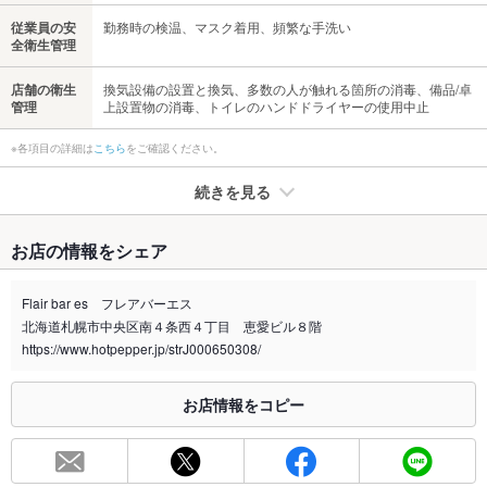
従業員の安
勤務時の検温、マスク着用、頻繁な手洗い
全衛生管理
店舗の衛生
換気設備の設置と換気、多数の人が触れる箇所の消毒、備品/卓
管理
上設置物の消毒、トイレのハンドドライヤーの使用中止
※各項目の詳細は
こちら
をご確認ください。
続きを見る
たばこ
お店の情報をシェア
禁煙・喫煙
全席禁煙
Flair bar es フレアバーエス
喫煙専用室
あり
北海道札幌市中央区南４条西４丁目 恵愛ビル８階
https://www.hotpepper.jp/strJ000650308/
※2020年4月1日～受動喫煙対策に関する法律が施行されています。正しい情報はお店へお問い
合わせください。
お店情報をコピー
お席
総席数
80席(立食の場合、最大100名様まで対応可能！)