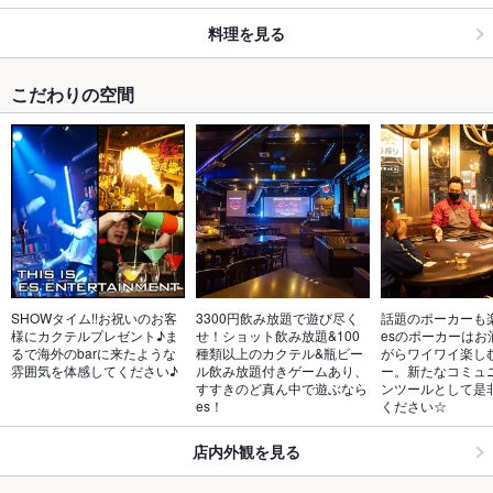
料理を見る
こだわりの空間
SHOWタイム!!お祝いのお客
3300円飲み放題で遊び尽く
話題のポーカーも
様にカクテルプレゼント♪ま
せ！ショット飲み放題&100
esのポーカーはお
るで海外のbarに来たような
種類以上のカクテル&瓶ビー
がらワイワイ楽し
雰囲気を体感してください♪
ル飲み放題付きゲームあり、
ー。新たなコミュ
すすきのど真ん中で遊ぶなら
ンツールとして是
es！
ください☆
店内外観を見る