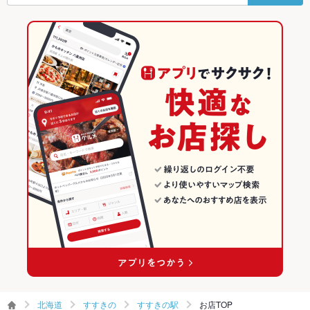
すすきの駅 × 洋・和洋・各国料理・その他
北海道 × 居酒屋
北海道の居酒屋ランキング
Wi-Fi
あり
北海道 × 洋・和洋・各国料理・その他
すすきののグルメランキング
バリアフリ
あり ：メインフロアには段差ございませんので、車椅子の方で
ー
もご安心ください。
すすきのの居酒屋ランキング
駐車場
なし ：近隣に立体駐車場はございます
すすきの駅のグルメランキング
バンド演奏
可
すすきの駅の居酒屋ランキング
TV・プロジ
あり
ェクタ
英語メニュ
あり
ー
その他設備
100インチスクリーン・プロジェクター・DJブース・マイク・
ＤＶＤプレイヤーなど
その他
飲み放題
あり ：生ビール含む 2時間飲み放題
食べ放題
なし ：食べ放題はございませんが、コースの場合満腹保証(ごは
北海道
すすきの
すすきの駅
お店TOP