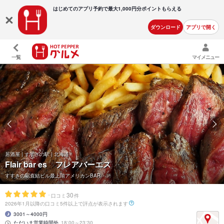
はじめてのアプリ予約で最大
1,000円分ポイントもらえる
ダウンロード
アプリで開く
一覧
マイメニュー
居酒屋 | すすきの駅 | 北海道
Flair bar es フレアバーエス
すすきの駅直結ビル最上階アメリカンBAR
-
30
口コミ
件
2026年1月以降の口コミ5件以上で評点が表示されます
3001～4000円
ただいま営業時間外
18:00～23:30