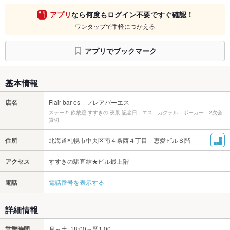
アプリ
なら何度もログイン不要ですぐ確認！
ワンタップで手軽につかえる
アプリでブックマーク
基本情報
店名
Flair bar es フレアバーエス
ステーキ 飲放題 すすきの 夜景 記念日 エス カクテル ポーカー 2次会
貸切
住所
北海道札幌市中央区南４条西４丁目 恵愛ビル８階
アクセス
すすきの駅直結★ビル最上階
電話
電話番号を表示する
詳細情報
営業時間
月～土: 18:00～翌1:00