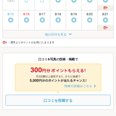
TEL
□
□
◎
◎
◎
◎
8/15
8/16
8/17
8/18
8/19
8/20
8/21
◎
◎
◎
◎
◎
◎
◎
8/22
8/23
8/24
8/25
8/26
8/27
8/28
他の日付を見る
◎
◎
◎
◎
◎
◎
◎
：通常よりポイントがお得にたまります
8/29
8/30
8/31
9/1
9/2
9/3
9/4
口コミ&写真の投稿・掲載で
◎
◎
◎
◎
◎
◎
◎
9/5
9/6
9/7
9/8
9/9
9/10
9/11
◎
◎
◎
◎
◎
◎
◎
口コミを投稿する