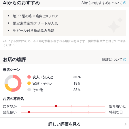
AIからのおすすめ
AIからのおすすめについて
地下1階の広々店内は3フロア
限定豪華宝箱デザートが人気
生ビール付き単品飲み放題
※AIによる要約のため、不正確な情報が含まれる場合があります。掲載情報全文と併せてご確認
ください。
お店の総評
総評について
来店シーン
友人・知人と
53％
家族・子供と
19％
その他
28％
お店の雰囲気
にぎやか
落ち着いた
普段使い
特別な日
詳しい評価を見る