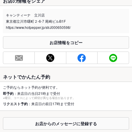
お店の情報をシェア
禁煙・喫煙
全席禁煙
店舗外にて喫煙可能
キャンティーナ 立川店
東京都立川市曙町２-6-7 尾崎ビルB1F
喫煙専用室
なし
https://www.hotpepper.jp/strJ000650598/
※2020年4月1日～受動喫煙対策に関する法律が施行されています。正しい情報はお店へお問い
合わせください。
お店情報をコピー
お席
総席数
52席(30～60名まで貸し切りOK☆会社の宴会にも最適♪)
最大宴会収
60人
容人数
ネットでかんたん予約
個室
なし ：人数様に合わせて仕切れる空間をご用意！
ご予約ならネット予約が便利です。
即予約
：来店日の当日21時まで受付
※曜日、コースによって締切が異なる場合があります。
座敷
なし ：座敷はございませんが、ごゆっくりお楽しみ頂けるテー
リクエスト予約
：来店日の前日17時まで受付
ブルソファー席をご用意♪
掘りごたつ
なし ：掘りごたつはございませんが、ごゆっくりお楽しみ頂け
るテーブルソファー席をご用意♪
お店からのメッセージに登録する