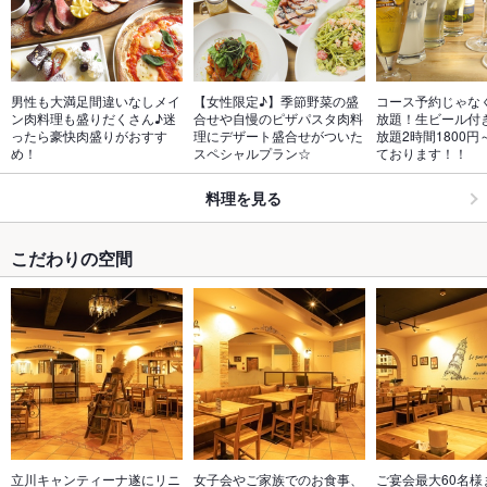
男性も大満足間違いなしメイ
【女性限定♪】季節野菜の盛
コース予約じゃな
ン肉料理も盛りだくさん♪迷
合せや自慢のピザパスタ肉料
放題！生ビール付
ったら豪快肉盛りがおすす
理にデザート盛合せがついた
放題2時間1800
め！
スペシャルプラン☆
ております！！
料理を見る
こだわりの空間
立川キャンティーナ遂にリニ
女子会やご家族でのお食事、
ご宴会最大60名様