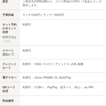
規定
ご来店当日0時以降から、コース料金の100%（1名あたり）が
発生します。
予算詳細
ランチ1000円／ディナー3500円
ネット予約
利用可
のポイント
利用
利用方法は
こちら
スマート
利用可
支払い
クレジット
利用可 ：VISA､マスター､アメックス､JCB､銀聯
カード
電子マネー
利用可 ：Suica､PASMO､iD､QUICPay
QRコード
利用可 ：COIN＋、PayPay、楽天ペイ、d払い、au PAY
決済
料金備考
－