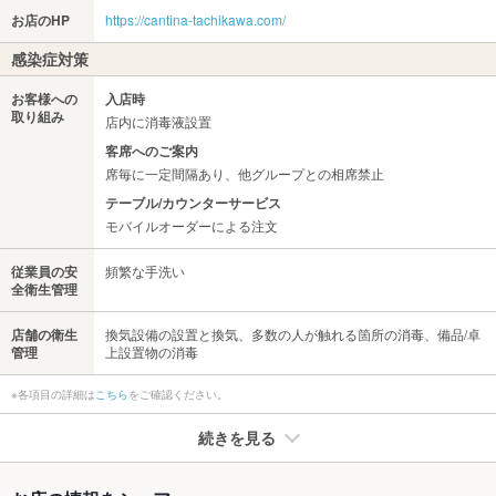
お店のHP
https://cantina-tachikawa.com/
感染症対策
お客様への
入店時
取り組み
店内に消毒液設置
客席へのご案内
席毎に一定間隔あり、他グループとの相席禁止
テーブル/カウンターサービス
モバイルオーダーによる注文
従業員の安
頻繁な手洗い
全衛生管理
店舗の衛生
換気設備の設置と換気、多数の人が触れる箇所の消毒、備品/卓
管理
上設置物の消毒
※各項目の詳細は
こちら
をご確認ください。
続きを見る
たばこ