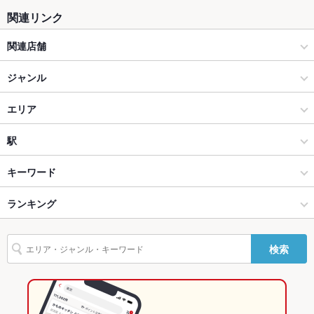
カウンター
なし
関連リンク
ソファー
なし ：壁際は全てテーブルソファー席♪
関連店舗
テラス席
なし ：テラスはございませんが、開放感抜群の広々空間をご用
意♪
キャンティーナ
ジャンル
貸切
貸切可 ：お店丸ごと貸切！30名～60名様まで！マイク、モニタ
イタリアン・フレンチ
エリア
ーなど必要な設備は完備！
設備
イタリアン
立川
駅
Wi-Fi
あり
八王子・立川 × イタリアン・フレンチ
立川 × イタリアン・フレンチ
立川駅
キーワード
バリアフリ
なし ：バリアフリーではございませんが荷物の持ち運びなどス
ー
タッフがお手伝いさせて頂きます！
八王子・立川 × イタリアン
立川 × イタリアン
立川北駅
ランキング
からあげ
エビ料理
カニ料理
ローストビーフ
牛すじ
トリュフ
リゾット
パスタ
カルボナーラ
ペペロンチーノ
ボロネーゼ
ニョッキ
駐車場
なし ：駐車場はございませんので、近隣コインパーキングをご
立川駅 × イタリアン・フレンチ
立川 × 居酒屋
八王子駅
東京のグルメランキング
利用下さい♪
検索
タリアータ
ピザ
マルゲリータ
ケーキ
フレンチトースト
アヒージョ
立川駅 × イタリアン
立川 × 洋・和洋・各国料理・その他
東京のイタリアン・フレンチランキング
TV・プロジ
あり
生ハム
チーズケーキ
ェクタ
居酒屋
東京
東京のイタリアンランキング
英語メニュ
あり