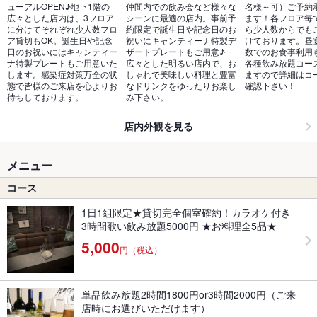
ューアルOPEN♪地下1階の
仲間内での飲み会など様々な
名様～可）ご予約
広々とした店内は、3フロア
シーンに最適の店内。事前予
ます！各フロア毎
に分けてそれぞれ少人数フロ
約限定で誕生日や記念日のお
ら少人数からでも
ア貸切もOK。誕生日や記念
祝いにキャンティーナ特製デ
けております。昼
日のお祝いにはキャンティー
ザートプレートもご用意♪
数でのお食事利用
ナ特製プレートもご用意いた
広々とした明るい店内で、お
各種飲み放題コー
します。感染症対策万全の状
しゃれで美味しい料理と豊富
ますので詳細はコ
態で皆様のご来店を心よりお
なドリンクをゆったりお楽し
確認下さい！
待ちしております。
み下さい。
店内外観を見る
メニュー
コース
1日1組限定★貸切完全個室確約！カラオケ付き
3時間歌い飲み放題5000円 ★お料理全5品★
5,000
円（税込）
単品飲み放題2時間1800円or3時間2000円（ご来
店時にお選びいただけます）