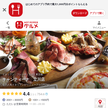
はじめてのアプリ予約で最大
1,000円分ポイントもらえる
ダウンロード
アプリで開く
一覧
マイメニュー
イタリアン・フレンチ | 立川 | 東京都
キャンティーナ 立川店
立川人気イタリアンがリニューアルOPEN♪
4.4
754
口コミ
件
2001～3000円
1001～1500円
ただいま営業時間外
11:00～23:30