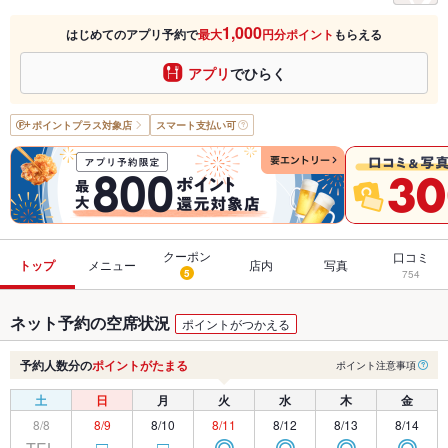
1,000
はじめてのアプリ予約で
最大
円分ポイント
もらえる
アプリ
でひらく
ポイントプラス
対象店
スマート支払い可
クーポン
口コミ
トップ
メニュー
店内
写真
5
754
ネット予約の空席状況
ポイントがつかえる
予約人数分の
ポイントがたまる
ポイント注意事項
土
日
月
火
水
木
金
8/8
8/9
8/10
8/11
8/12
8/13
8/14