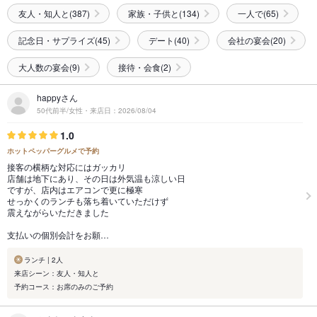
友人・知人と(387)
家族・子供と(134)
一人で(65)
記念日・サプライズ(45)
デート(40)
会社の宴会(20)
大人数の宴会(9)
接待・会食(2)
happyさん
50代前半/女性・来店日：2026/08/04
1.0
ホットペッパーグルメで予約
接客の横柄な対応にはガッカリ
店舗は地下にあり、その日は外気温も涼しい日
ですが、店内はエアコンで更に極寒
せっかくのランチも落ち着いていただけず
震えながらいただきました
支払いの個別会計をお願…
ランチ | 2人
来店シーン：友人・知人と
予約コース：お席のみのご予約