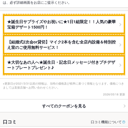
は、必ず詳細画面をお店にご提示ください。
★誕生日サプライズやお祝いに★1日1組限定！！人気の豪華
宝箱デザート1500円！
【結婚式2次会or貸切】マイク2本を含む全店内設備＆特別控
え室のご使用無料サービス！
★大切なあの人へ★誕生日・記念日メッセージ付きプチデザ
ートプレートプレゼント♪
※更新日が2021/3/31以前の情報は、当時の価格及び税率に基づく情報となります。価格につき
ましては直接店舗へお問い合わせください。
2026/05/18 更新
すべてのクーポンを見る
口コミ
口コミ機能について