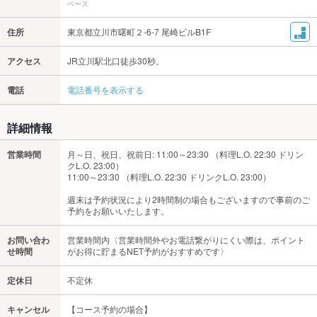
ペース
住所
東京都立川市曙町２-6-7 尾崎ビルB1F
アクセス
JR立川駅北口徒歩30秒。
電話
電話番号を表示する
詳細情報
営業時間
月～日、祝日、祝前日: 11:00～23:30 （料理L.O. 22:30 ドリン
クL.O. 23:00）
11:00～23:30 （料理L.O. 22:30 ドリンクL.O. 23:00）
週末は予約状況により2時間制の場合もございますので事前のご
予約をお願いいたします。
お問い合わ
営業時間内〈営業時間外やお電話繋がりにくい際は、ポイント
せ時間
がお得に貯まるNET予約がおすすめです〉
定休日
不定休
キャンセル
【コース予約の場合】