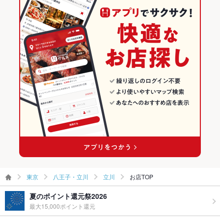
ー
洋・和洋・各国料理・その他
東京 × イタリアン・フレンチ
八王子・立川のグルメランキング
その他設備
マイク・TVモニター・音響設備等完備。貸切なら無料でＯＫ
八王子・立川 × 居酒屋
東京 × イタリアン
八王子・立川のイタリアン・フレンチランキング
その他
八王子・立川 × 洋・和洋・各国料理・その他
東京 × 居酒屋
八王子・立川のイタリアンランキング
飲み放題
あり ：ビール、ワイン、焼酎、梅酒、ハイボール、カクテル30
種、ノンアルカクテル15種、ソフトドリンク5種
立川駅 × 居酒屋
東京 × 洋・和洋・各国料理・その他
立川のグルメランキング
食べ放題
なし
立川駅 × 洋・和洋・各国料理・その他
立川のイタリアン・フレンチランキング
お酒
カクテル充実、ワイン充実
立川のイタリアンランキング
お子様連れ
お子様連れ歓迎 ：女性に人気のお店だからこその空間♪
ウェディン
結婚式二次会大歓迎♪結婚式場からも紹介頂いている当店なら
グパーティ
任せて安心♪
ー二次会
東京
八王子・立川
立川
お店TOP
お祝い・サ
可
プライズ対
夏のポイント還元祭2026
応
最大15,000ポイント還元
備考
営業時間外での貸切＆20名様以上の宴会はお受け出来ます♪お