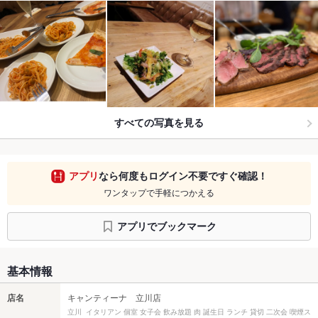
すべての写真を見る
アプリ
なら何度もログイン不要ですぐ確認！
ワンタップで手軽につかえる
アプリでブックマーク
基本情報
店名
キャンティーナ 立川店
立川 イタリアン 個室 女子会 飲み放題 肉 誕生日 ランチ 貸切 二次会 喫煙ス