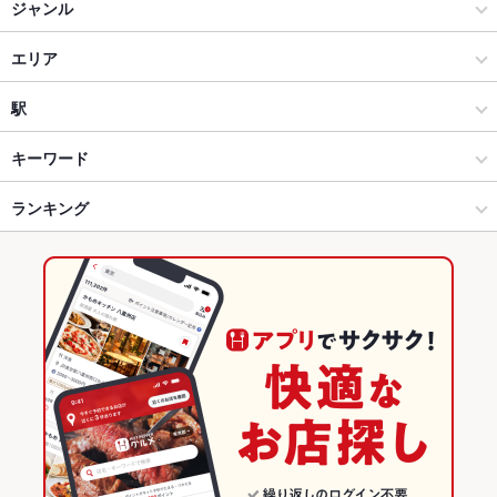
ジャンル
居酒屋
エリア
創作
長野駅
駅
長野市 × 居酒屋
長野駅 × 居酒屋
長野駅
キーワード
長野市 × 創作
長野駅 × 創作
ランキング
卵焼き
馬刺し
炉ばた焼き・炙り焼き
モツ煮込み
刺身
ペペロンチーノ
炭火焼
デザート
長野駅 × 居酒屋
長野
長野のグルメランキング
長野駅 × 創作
長野 × 居酒屋
長野の居酒屋ランキング
長野 × 創作
長野市のグルメランキング
長野市の居酒屋ランキング
長野駅のグルメランキング