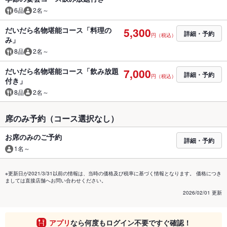
6品
2名～
だいだら名物堪能コース「料理の
5,300
詳細・予約
円（税込）
み」
8品
2名～
だいだら名物堪能コース「飲み放題
7,000
詳細・予約
円（税込）
付き」
8品
2名～
席のみ予約（コース選択なし）
お席のみのご予約
詳細・予約
1名～
※更新日が2021/3/31以前の情報は、当時の価格及び税率に基づく情報となります。 価格につき
ましては直接店舗へお問い合わせください。
2026/02/01 更新
アプリ
なら何度もログイン不要ですぐ確認！