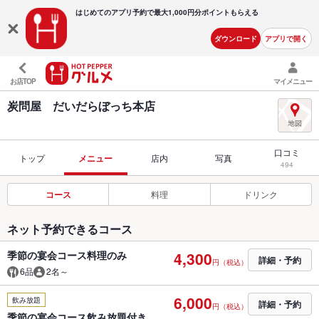
はじめてのアプリ予約で最大
1,000円分ポイントもらえる
ダウンロード
アプリで開く
お店TOP
マイメニュー
炭問屋 だいだらぼっち本店
口コミ
トップ
メニュー
店内
写真
494
コース
料理
ドリンク
ネット予約できるコース
季節の宴会コース料理のみ
4,300
詳細・予約
円（税込）
6品
2名～
6,000
飲み放題
詳細・予約
円（税込）
季節の宴会コース飲み放題付き