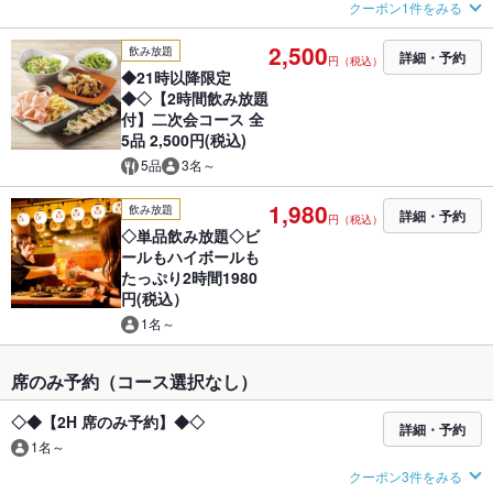
クーポン1件をみる
2,500
飲み放題
詳細・予約
円（税込）
◆21時以降限定
◆◇【2時間飲み放題
付】二次会コース 全
5品 2,500円(税込)
5品
3名～
1,980
飲み放題
詳細・予約
円（税込）
◇単品飲み放題◇ビ
ールもハイボールも
たっぷり2時間1980
円(税込）
1名～
席のみ予約（コース選択なし）
◇◆【2H 席のみ予約】◆◇
詳細・予約
1名～
クーポン3件をみる