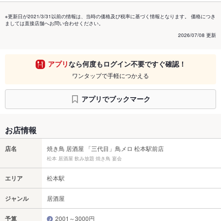
※更新日が2021/3/31以前の情報は、当時の価格及び税率に基づく情報となります。 価格につき
ましては直接店舗へお問い合わせください。
2026/07/08 更新
アプリ
なら何度もログイン不要ですぐ確認！
ワンタップで手軽につかえる
アプリでブックマーク
お店情報
店名
焼き鳥 居酒屋 「三代目」鳥メロ 松本駅前店
松本 居酒屋 飲み放題 焼き鳥 宴会
エリア
松本駅
ジャンル
居酒屋
予算
2001～3000円