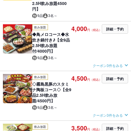
2.5H飲み放題4500
円】
9品
3名～
4,000
飲み放題
詳細・予約
円（税込）
◆鳥メロコース◆水
炊き鍋付き♪【全9品
2.5H飲み放題
付/4000円】
9品
3名～
クーポン3件をみる
4,500
飲み放題
詳細・予約
円（税込）
◇霧島黒豚のスタミ
ナ陶板コース◇【全9
品2.5H飲み放
題/4500円】
9品
3名～
クーポン3件をみる
3,500
飲み放題
詳細・予約
円（税込）