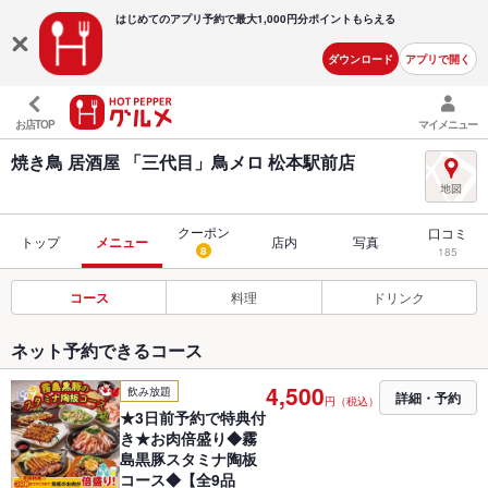
はじめてのアプリ予約で最大
1,000円分ポイントもらえる
ダウンロード
アプリで開く
お店TOP
マイメニュー
焼き鳥 居酒屋 「三代目」鳥メロ 松本駅前店
クーポン
口コミ
トップ
メニュー
店内
写真
8
185
コース
料理
ドリンク
ネット予約できるコース
4,500
飲み放題
詳細・予約
円（税込）
★3日前予約で特典付
き★お肉倍盛り◆霧
島黒豚スタミナ陶板
コース◆【全9品