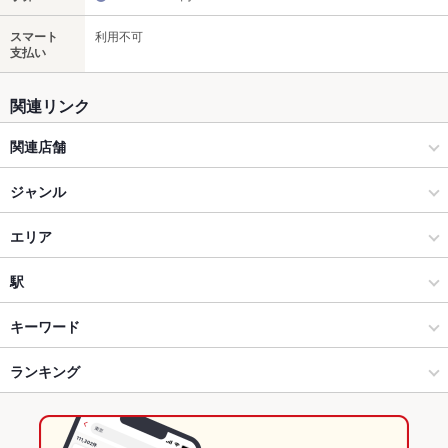
スマート
利用不可
支払い
関連リンク
関連店舗
三代目鳥メロ
ジャンル
居酒屋
エリア
和風
松本駅
駅
松本市 × 居酒屋
松本駅 × 居酒屋
渚駅
キーワード
松本市 × 和風
松本駅 × 和風
西松本駅
ランキング
からあげ
炉ばた焼き・炙り焼き
エビ料理
カニ料理
にんにく料理
フライドポテト
焼きそば
レバー
つくね
鶏皮
パスタ
餃子
松本駅 × 居酒屋
松本駅 × 和食
松本駅
長野のグルメランキング
麻婆豆腐
デザート
白湯ラーメン
鶏白湯ラーメン