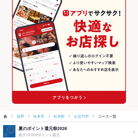
松本駅 × 和風
松本駅 × 鍋
長野の居酒屋ランキング
和食
長野
松本市のグルメランキング
鍋
長野 × 居酒屋
松本市の居酒屋ランキング
松本市 × 和食
長野 × 和風
松本駅のグルメランキング
松本市 × 鍋
長野 × 和食
松本駅の居酒屋ランキング
松本駅 × 和食
長野 × 鍋
松本駅 × 鍋
長野
松本市
松本駅
お店TOP
コース一覧
夏のポイント還元祭2026
最大15,000ポイント還元