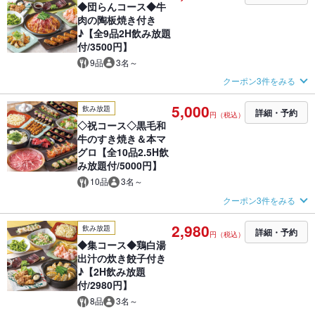
◆団らんコース◆牛
肉の陶板焼き付き
♪【全9品2H飲み放題
付/3500円】
9品
3名～
クーポン3件をみる
5,000
飲み放題
詳細・予約
円（税込）
◇祝コース◇黒毛和
牛のすき焼き＆本マ
グロ【全10品2.5H飲
み放題付/5000円】
10品
3名～
クーポン3件をみる
2,980
飲み放題
詳細・予約
円（税込）
◆集コース◆鶏白湯
出汁の炊き餃子付き
♪【2H飲み放題
付/2980円】
8品
3名～