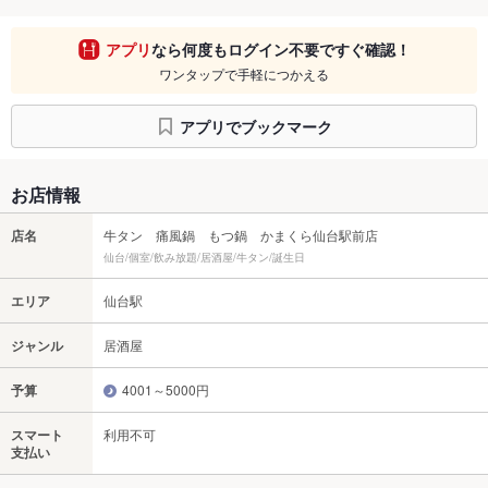
アプリ
なら何度もログイン不要ですぐ確認！
ワンタップで手軽につかえる
アプリでブックマーク
お店情報
店名
牛タン 痛風鍋 もつ鍋 かまくら仙台駅前店
仙台/個室/飲み放題/居酒屋/牛タン/誕生日
エリア
仙台駅
ジャンル
居酒屋
予算
4001～5000円
スマート
利用不可
支払い