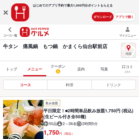
はじめてのアプリ予約で最大
1,000円分ポイントもらえる
ダウンロード
アプリで開く
コース一覧
マイメニュー
牛タン 痛風鍋 もつ鍋 かまくら仙台駅前店
クーポン
口コミ
トップ
メニュー
店内
写真
5
254
コース
料理
ドリンク
飲み放題
平日限定！■2時間単品飲み放題1,750円 (税込)
(生ビール付き全50種)
50品
2～36名
2時間5分
1,750
円（税込）