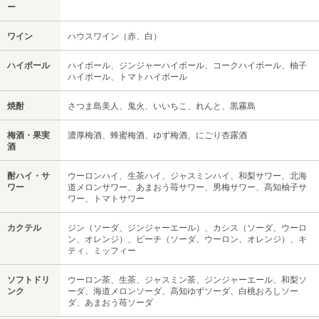
ー
ワイン
ハウスワイン（赤、白）
ハイボール
ハイボール、ジンジャーハイボール、コークハイボール、柚子
ハイボール、トマトハイボール
焼酎
さつま島美人、鬼火、いいちこ、れんと、黒霧島
梅酒・果実
濃厚梅酒、蜂蜜梅酒、ゆず梅酒、にごり杏露酒
酒
酎ハイ・サ
ウーロンハイ、生茶ハイ、ジャスミンハイ、和梨サワー、北海
ワー
道メロンサワー、あまおう苺サワー、男梅サワー、高知柚子サ
ワー、トマトサワー
カクテル
ジン（ソーダ、ジンジャーエール）、カシス（ソーダ、ウーロ
ン、オレンジ）、ピーチ（ソーダ、ウーロン、オレンジ）、キ
ティ、ミッフィー
ソフトドリ
ウーロン茶、生茶、ジャスミン茶、ジンジャーエール、和梨ソ
ンク
ーダ、海道メロンソーダ、高知ゆずソーダ、白桃おろしソー
ダ、あまおう苺ソーダ