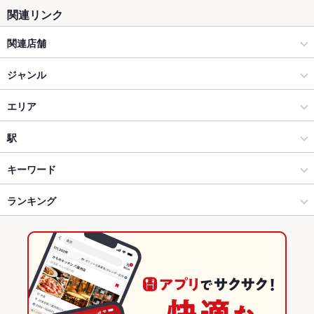
関連リンク
関連店舗
かまくら
ジャンル
串焼き串天 もつ鍋 ワインto日本酒 でべそ仙台南町通り店
居酒屋
エリア
もつ楽 渋谷店
和風
仙台駅
駅
韓国ごはん・酒家 ダイダイ 渋谷ストリーム店
仙台市 × 居酒屋
仙台駅 × 居酒屋
あおば通駅
キーワード
お好み焼き・もんじゃ焼き・鉄板焼き 一歩 新宿西口ハルク店
仙台市 × 和風
仙台駅 × 和風
仙台駅
ランキング
からあげ
お茶漬け
エビ料理
フライドポテト
しゃぶしゃぶ
天ぷら
つくね
鶏皮
もつ鍋
餃子
牛タン
デザート
生ハム
揚げ餃子
モアナキッチンカフェ 新宿タカシマヤタイムズスクエア店
仙台駅 × 居酒屋
宮城
広瀬通駅
宮城のグルメランキング
牛タンしゃぶしゃぶ
モアナキッチンカフェ 有楽町イトシア店
仙台駅 × 和風
宮城 × 居酒屋
宮城の居酒屋ランキング
韓国料理 韓韓市場 品川グランパサージュ店
宮城 × 和風
仙台市のグルメランキング