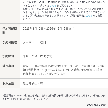
※一部時間帯（7:00～14:59来店の予約）は確定した人数1人につき10ポイン
トとなります。詳しくは
こちら
をご覧ください。
※ポイントプラスで加算されるポイントは、ホットペッパーグルメ限定ポイ
ントになります。対象日時の予約で、予約日が翌々月末までのご来店がポイ
ント加算の対象となります。加算ポイントに関する詳細は
こちら
をご確認く
ださい。
予約可能期
2026年1月12日～2026年12月15日まで
間
予約可能曜
月～木・日・祝日
日
予約締切
来店日の当日21時まで
補足事項
祝前日不可※お料理必ず2品以上オーダーの上ご利用下さい／開
始1時間半後ＬＯ(お一人様1杯まで）／過剰な飲み残しの場合、
追加料金を頂くことがございます
飲み放題
飲み放題の内容
※更新日が2021/3/31以前の情報は、当時の価格及び税率に基づく情報となります。 価格につき
ましては直接店舗へお問い合わせください。
2026/06/02 更新