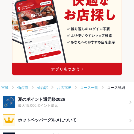
お好み焼き・もんじゃ焼き・鉄板焼き こて吉 上野の森さくら
仙台市の居酒屋ランキング
テラス店
仙台駅のグルメランキング
韓国ごはん 酒家 ダイダイ 横浜みなとみらい店
仙台駅の居酒屋ランキング
キッチン大宮 マークイズみなとみらい店
その他の関連店舗
宮城
仙台市
仙台駅
お店TOP
コース一覧
コース詳細
夏のポイント還元祭2026
最大15,000ポイント還元
ホットペッパーグルメについて