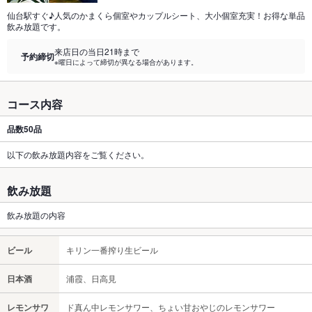
仙台駅すぐ♪人気のかまくら個室やカップルシート、大小個室充実！お得な単品
飲み放題です。
来店日の当日21時まで
予約締切
※曜日によって締切が異なる場合があります。
コース内容
品数
50品
以下の飲み放題内容をご覧ください。
飲み放題
飲み放題の内容
ビール
キリン一番搾り生ビール
日本酒
浦霞、日高見
レモンサワ
ド真ん中レモンサワー、ちょい甘おやじのレモンサワー