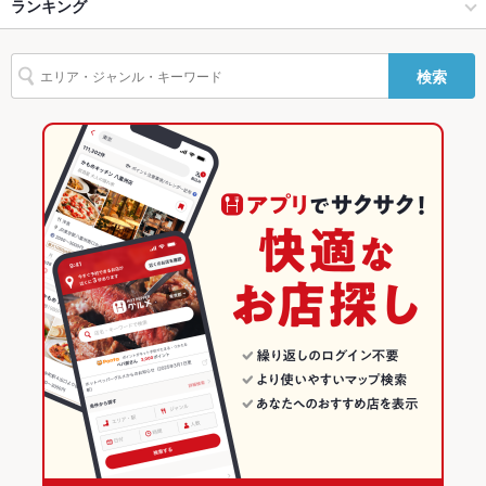
赤羽・王子・十条 × 海鮮
赤羽 × 海鮮
ランキング
からあげ
お茶漬け
塩辛
炉ばた焼き・炙り焼き
エビ料理
にんにく料理
ー
フライドポテト
海鮮丼
しゃぶしゃぶ
うどん
茶碗蒸し
なめろう
赤羽駅 × 居酒屋
赤羽 × 和食
東京のグルメランキング
駐車場
なし ：お酒を飲まれるお客様はお車でのご来店はご遠慮くださ
検索
い。
つくね
ステーキ
炭火焼
デザート
赤羽駅 × 海鮮
赤羽 × 和食全般
東京の居酒屋ランキング
その他設備
誕生日・記念日のケーキの持込は、ご予約時にご相談くださ
い。
和食
東京
東京の海鮮ランキング
その他
和食全般
東京 × 居酒屋
赤羽・王子・十条のグルメランキング
飲み放題
あり ：コース料理ご注文のお客様に飲み放題コースお付けでき
ます。
赤羽・王子・十条 × 和食
東京 × 海鮮
赤羽・王子・十条の居酒屋ランキング
食べ放題
なし
赤羽・王子・十条 × 和食全般
東京 × 和食
赤羽・王子・十条の海鮮ランキング
お酒
カクテル充実、焼酎充実、日本酒充実、ワイン充実
赤羽駅 × 和食
東京 × 和食全般
赤羽のグルメランキング
お子様連れ
お子様連れOK
赤羽駅 × 和食全般
赤羽の居酒屋ランキング
ウェディン
要相談
グパーティ
赤羽の海鮮ランキング
ー二次会