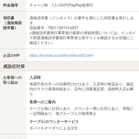
料金備考
チャージ料 1人100円/PayPay使用可
領収書
適格請求書（インボイス）の要件を満たした領収書を発行しま
（適格簡易
す。
請求書）
登録番号：T6011501014507
※適格請求書発行事業者の最新の登録状態については、インボイ
ス制度適格請求書発行事業者公表サイトを確認するか店舗にご
確認ください。
お店のHP
https://kinnokura.net/kinnokura02.html
感染症対策
お客様への
入店時
取り組み
体調不良の方への自粛呼びかけあり、入店時の検温あり、施設
内のマスク着用依頼あり、店内に消毒液設置、混雑時入店お断
り
客席へのご案内
テーブル毎に仕切りあり、カウンター席に仕切りあり、席毎に
一定間隔あり、他グループとの相席禁止
テーブル/カウンターサービス
モバイルオーダーによる注文