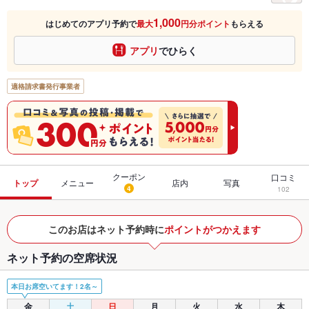
1,000
はじめてのアプリ予約で
最大
円分ポイント
もらえる
アプリ
でひらく
適格請求書発行事業者
クーポン
口コミ
トップ
メニュー
店内
写真
4
102
このお店はネット予約時に
ポイントがつかえます
ネット予約の空席状況
本日お席空いてます！2名～
金
土
日
月
火
水
木