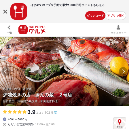
はじめてのアプリ予約で最大
1,000円分ポイントもらえる
ダウンロード
アプリで開く
一覧
マイメニュー
居酒屋 | 赤羽 | 東京都
炉端焼きの店 きんの蔵 ２号店
新鮮鮮魚 銘柄鶏の焼き鳥 和風創作料理
3.9
102
口コミ
件
4001～5000円
ただいま営業時間外
17:00～翌0:00