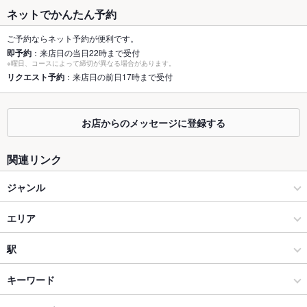
ネットでかんたん予約
最大宴会収
37人(貸切については要相談)
容人数
ご予約ならネット予約が便利です。
即予約
：来店日の当日22時まで受付
個室
あり ：半個室
※曜日、コースによって締切が異なる場合があります。
リクエスト予約
：来店日の前日17時まで受付
座敷
なし ：掘りごたつのお座敷席
掘りごたつ
あり ：最大37名様
お店からのメッセージに登録する
カウンター
あり ：7席
関連リンク
ソファー
なし
ジャンル
テラス席
あり ：ペットの同伴 喫煙可能です
居酒屋
エリア
貸切
貸切可 ：店内貸切は30～35名様で承ります
海鮮
赤羽
駅
設備
Wi-Fi
なし
赤羽・王子・十条 × 居酒屋
赤羽 × 居酒屋
赤羽駅
キーワード
バリアフリ
なし ：バリアフリーではございません。