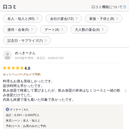
口コミ
口コミ機能について
友人・知人と(60)
会社の宴会(12)
家族・子供と(8)
接待・会食(5)
デート(4)
大人数の宴会(4)
記念日・サプライズ(1)
めっきーさん
50代後半/男性・来店日：2026/07/25
4.0
ホットペッパーグルメで予約
料理もお酒も美味しかったです。
提供時間も早かったです。
飲み放題で検索して選びましたが、飲み放題の単体はなくコースと一緒の飲
み放題だけでした。
内装も綺麗で落ち着いた印象で良かったです。
ディナー | 4人
会計：2,001～3,000円/人
来店シーン：友人・知人と
予約コース：お席のみのご予約