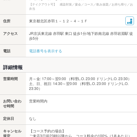
【テイクアウト可】 感染対策／宴会／コース／飲み放題／お持ち帰り／お
弁当
住所
東京都北区赤羽１－１２－４－１Ｆ
アクセス
JR京浜東北線 赤羽駅 東口 徒歩1分/地下鉄南北線 赤羽岩淵駅 徒
歩5分
電話
電話番号を表示する
詳細情報
営業時間
月～金: 17:00～翌0:00 （料理L.O. 23:00 ドリンクL.O. 23:30）
土、日、祝日: 14:30～翌0:00 （料理L.O. 23:00 ドリンクL.O.
23:30）
お問い合わ
営業時間内
せ時間
定休日
なし
キャンセル
【コース予約の場合】
規定
ご来店3日前23時以降から、コース料金の100%（1名あたり）