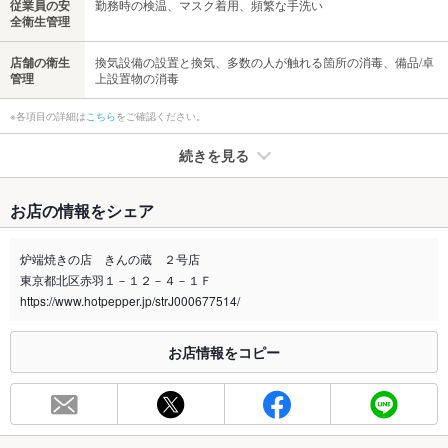
従業員の安
勤務時の検温、マスク着用、頻繁な手洗い
全衛生管理
店舗の衛生
換気設備の設置と換気、多数の人が触れる箇所の消毒、備品/卓
管理
上設置物の消毒
※各項目の詳細は
こちら
をご確認ください。
続きを見る
たばこ
お店の情報をシェア
禁煙・喫煙
全席禁煙
店内全席禁煙、お店の外に喫煙場所有り。テラス席のみ喫煙可
炉端焼きの店 きんの蔵 ２号店
能です。
東京都北区赤羽１－１２－４－１Ｆ
喫煙専用室
https://www.hotpepper.jp/strJ000677514/
なし
※2020年4月1日～受動喫煙対策に関する法律が施行されています。正しい情報はお店へお問い
お店情報をコピー
合わせください。
お席
総席数
37席(カウンター：～7席/掘りごたつ席：～24席/テーブル席：
～6席)