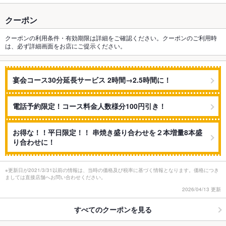
クーポン
クーポンの利用条件・有効期限は詳細をご確認ください。クーポンのご利用時
は、必ず詳細画面をお店にご提示ください。
宴会コース30分延長サービス 2時間→2.5時間に！
電話予約限定！コース料金人数様分100円引き！
お得な！！平日限定！！ 串焼き盛り合わせを２本増量8本盛
り合わせに！
※更新日が2021/3/31以前の情報は、当時の価格及び税率に基づく情報となります。価格につき
ましては直接店舗へお問い合わせください。
2026/04/13 更新
すべてのクーポンを見る