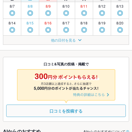
8/7
8/8
8/9
8/10
8/11
8/12
8/13
◎
◎
◎
◎
◎
◎
◎
8/14
8/15
8/16
8/17
8/18
8/19
8/20
◎
◎
◎
◎
◎
◎
◎
8/21
8/22
8/23
8/24
8/25
8/26
8/27
他の日付を見る
◎
◎
◎
◎
◎
◎
◎
8/28
8/29
8/30
8/31
9/1
9/2
9/3
◎
◎
◎
◎
◎
◎
◎
口コミ&写真の投稿・掲載で
9/4
9/5
9/6
9/7
9/8
9/9
9/10
◎
◎
◎
◎
◎
◎
◎
口コミを投稿する
AIからのおすすめ
AIからのおすすめについて