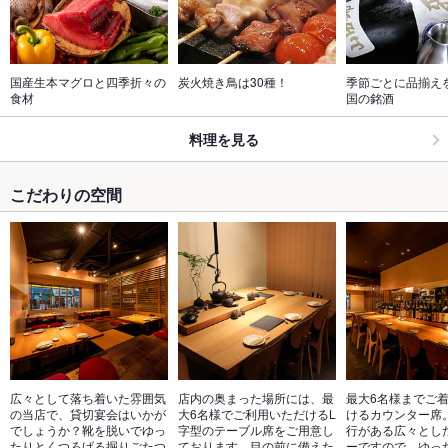
国産生本マグロと四季折々の
炭火焼き鳥は30種！
季節ごとに品揃え
食材
国の銘酒
料理を見る
こだわりの空間
広々として落ち着いた雰囲気
店内の奥まった場所には、最
最大6名様までご
の当店で、貸切宴会はいかが
大6名様でご利用いただけるL
けるカウンター席
でしょうか？靴を脱いでゆっ
字型のテーブル席をご用意し
行がある広々とし
たりとくつろげる掘りごたつ
ております。目の前に備えた
ーですので、ゆっ