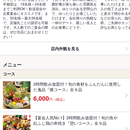
半個室は、19名様～24名様
囲炉裏が落ち着いた雰囲気を
事いただけます。
までご利用OK！歓送迎会や
演出。ゆとりのある空間なの
人の包丁さばきや
企業宴会にオススメです。ま
で、ゆったりとお過ごしいた
と炭火で焼かれる
た、30名様～最大36名様
だけます。会社帰りの気軽な
などが見られ、臨
で、店舗丸ごとの貸切も可能
一杯やデート、親しい友人と
群。ご夫婦やカッ
です。大人数でのご宴会の際
のお食事にどうぞ。
評なお席となって
は、ぜひ当店におまかせくだ
さい！
店内外観を見る
メニュー
コース
2時間飲み放題付！旬の食材をふんだんに使用し
た逸品『雅コース』全９品
6,000
円（税込）
【宴会人気No.1】2時間飲み放題付！旬の魚や
紅ふじ鶏の串焼き『憩いコース』全９品