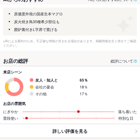
原価度外視の国産生本マグロ
炭火焼き鳥30種希少部位も
囲炉裏付きL字席で寛げる
※AIによる要約のため、不正確な情報が含まれる場合があります。掲載情報全文と併せてご確認
ください。
お店の総評
総評について
来店シーン
友人・知人と
65％
会社の宴会
18％
その他
17％
お店の雰囲気
にぎやか
落ち着いた
普段使い
特別な日
詳しい評価を見る