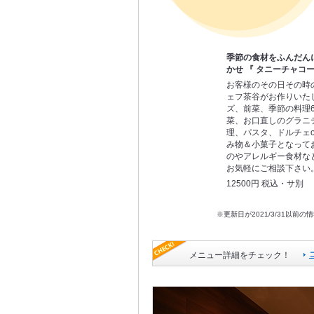
季節の食材をふんだん
かせ 『 タニーチャコー
お客様のその日その時
ェフ茶谷がお作りいた
ズ、前菜、季節の料理
菜、お口直しのグラニ
理、パスタ、ドルチェo
み物＆小菓子となって
のやアレルギー食材な
お気軽にご相談下さい
12500円 税込・サ別
※更新日が2021/3/31
メニュー詳細をチェック！