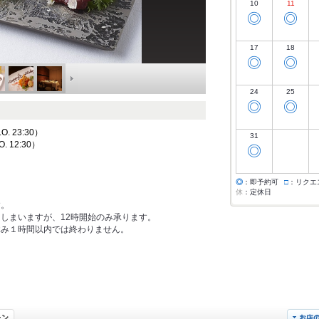
10
11
◎
◎
17
18
◎
◎
24
25
◎
◎
O. 23:30）
31
 12:30）
◎
◎
：即予約可
□
：リクエ
休
：定休日
す。
しまいますが、12時開始のみ承ります。
休み１時間以内では終わりません。