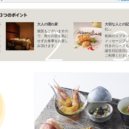
料
大人の隠れ家
大切な人との記
に…
個室もございますの
ル
で、周りの目を気に
乾杯のスプマン
お
せずお食事をお楽し
メッセージプレ
高
み頂けます。
付きのコースも
供
誕生日記念日に
ご利用ください