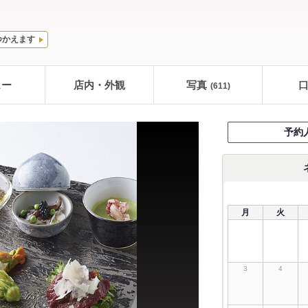
つかえます
ュー
店内・外観
写真
(611)
予約
月
火
3
4