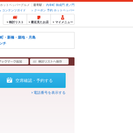
約のホットペッパーグルメ
最寄駅：
内幸町
御成門
虎ノ門
コンテンツガイド
クーポン 予約 ホットペッパー
検討リスト
最近見たお店
マイメニュー
町・新橋・築地・月島
ンチ
空席確認・予約する
電話番号を表示する