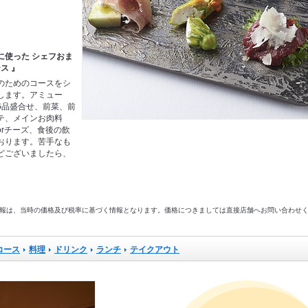
に使った シェフおま
ス 』
のためのコースをシ
します。アミュー
6品盛合せ、前菜、前
テ、メインお肉料
rチーズ、食後の飲
おります。苦手なも
どございましたら、
。
以前の情報は、当時の価格及び税率に基づく情報となります。価格につきましては直接店舗へお問い合わせ
コース
料理
ドリンク
ランチ
テイクアウト