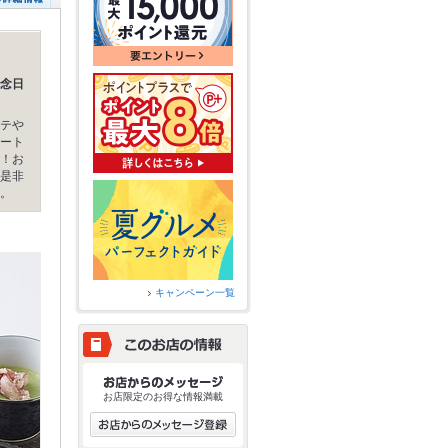
念日
テや
ート
！お
是非
。
キャンペーン一覧
お店限定のお得な情報満載