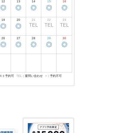
12
13
14
15
16
◎
◎
◎
◎
◎
19
20
21
22
23
TEL
TEL
TEL
◎
◎
26
27
28
29
30
◎
◎
◎
◎
◎
スト予約可
TEL
：要問い合わせ
×
：予約不可