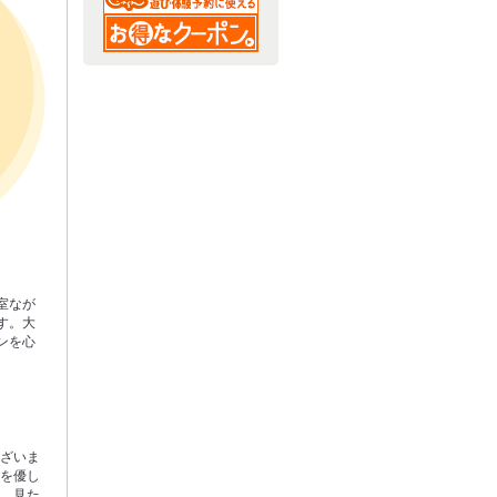
室なが
す。大
ンを心
ございま
理を優し
く、見た