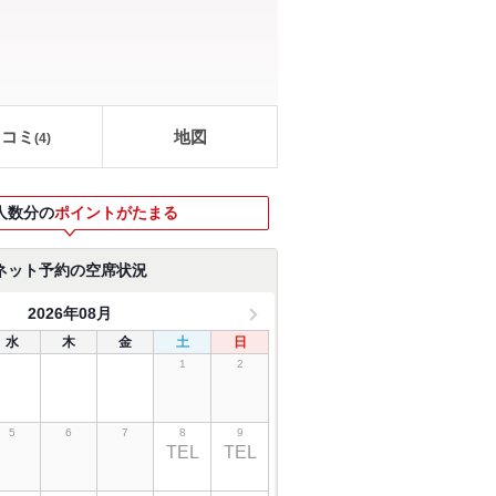
口コミ
地図
(
4
)
人数分の
ポイントがたまる
ネット予約の空席状況
2026年08月
水
木
金
土
日
1
2
5
6
7
8
9
TEL
TEL