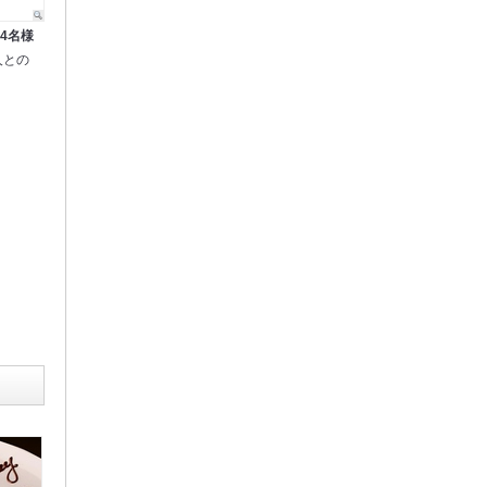
4名様
人との
。