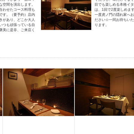
な空間を演出します。
目でも楽しめる本格イ
合わせたコース料理も
は、1回で2度楽しめま
です。（要予約）店内
一度虎ノ門の隠れ家へ
きがあり、どこか大人
ださい☆一同お待ちい
いつも頑張っている自
ります。
褒美に是非、ご来店く