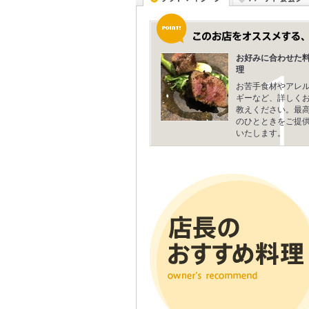
お好みに合わせた
理
お苦手食材やアレ
ギーなど、詳しく
教えください。最
のひとときをご提
いたします。