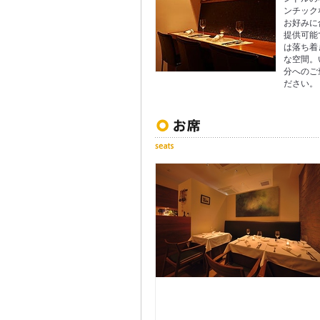
ンチック
お好みに
提供可能
は落ち着
な空間。
分へのご
ださい。