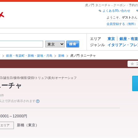
虎ノ門 タニーチャ - クーポン・予
よくある問い合わせ
ようこそ、
さん
ゲスト
会員登録する（無料）
エリア
東京
銀座・有楽
ジャンル
イタリアン・フレ
京
銀座・有楽町・新橋・築地・月島
新橋
虎ノ門 タニーチャ
日/誕生日/接待/個室/貸切/トリュフ/炭火/オーナーシェフ
ニーチャ
4件
件以上で評点が表示されます
10001～12000円
新橋
（
東京
）
エリア