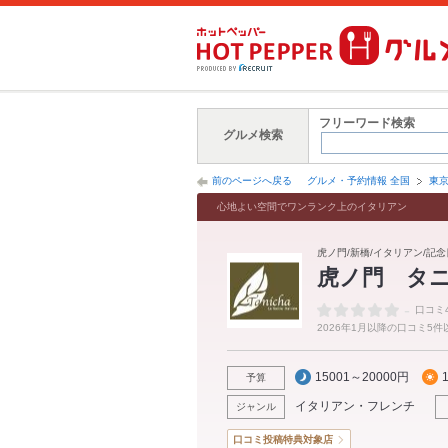
フリーワード検索
グルメ検索
前のページへ戻る
グルメ・予約情報 全国
東
心地よい空間でワンランク上のイタリアン
虎ノ門/新橋/イタリアン/記念
虎ノ門 タ
-
口コミ
2026年1月以降の口コミ5
15001～20000円
予算
イタリアン・フレンチ
ジャンル
口コミ投稿特典対象店