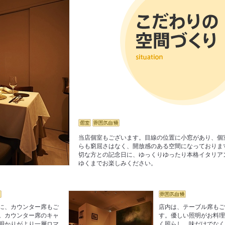
当店個室もございます。目線の位置に小窓があり、個
らも窮屈さはなく、開放感のある空間になっておりま
切な方との記念日に、ゆっくりゆったり本格イタリア
ゆくまでお楽しみください。
に、カウンター席もご
店内は、テーブル席も
。カウンター席のキャ
す。優しい照明がお料
明かりがより一層ロマ
く照らし、味だけでな