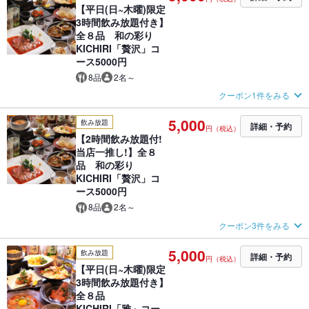
【平日(日~木曜)限定
3時間飲み放題付き】
全８品 和の彩り
KICHIRI「贅沢」コ
ース5000円
8品
2名～
クーポン1件をみる
5,000
飲み放題
詳細・予約
円（税込）
【2時間飲み放題付!
当店一推し!】全８
品 和の彩り
KICHIRI「贅沢」コ
ース5000円
8品
2名～
クーポン3件をみる
5,000
飲み放題
詳細・予約
円（税込）
【平日(日~木曜)限定
3時間飲み放題付き】
全８品
KICHIRI「雅」コー