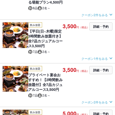
る堪能プラン4,500円
8品
2名～
クーポン2件をみる
3,500
飲み放題
詳細・予約
円（税込）
【平日(日~木曜)限定
3時間飲み放題付き】
全7品カジュアルコー
ス3,500円
7品
2名～
クーポン1件をみる
3,500
飲み放題
詳細・予約
円（税込）
プライベート宴会お
すすめ！【2時間飲み
放題付】全7品カジュ
アルコース3,500円
7品
2名～
クーポン2件をみる
5,000
飲み放題
詳細・予約
円（税込）