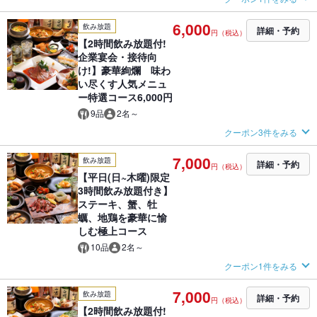
6,000
飲み放題
詳細・予約
円（税込）
【2時間飲み放題付!
企業宴会・接待向
け!】豪華絢爛 味わ
い尽くす人気メニュ
ー特選コース6,000円
9品
2名～
クーポン3件をみる
7,000
飲み放題
詳細・予約
円（税込）
【平日(日~木曜)限定
3時間飲み放題付き】
ステーキ、蟹、牡
蠣、地鶏を豪華に愉
しむ極上コース
10品
2名～
クーポン1件をみる
7,000
飲み放題
詳細・予約
円（税込）
【2時間飲み放題付!