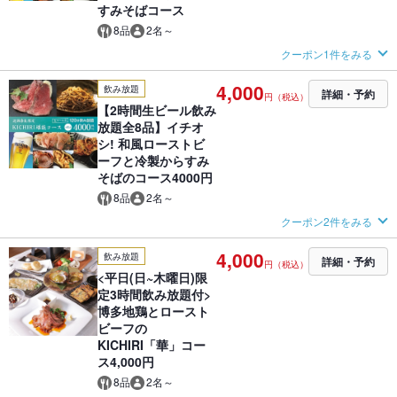
すみそばコース
8品
2名～
クーポン1件をみる
4,000
飲み放題
詳細・予約
円（税込）
【2時間生ビール飲み
放題全8品】イチオ
シ! 和風ローストビ
ーフと冷製からすみ
そばのコース4000円
8品
2名～
クーポン2件をみる
4,000
飲み放題
詳細・予約
円（税込）
<平日(日~木曜日)限
定3時間飲み放題付>
博多地鶏とロースト
ビーフの
KICHIRI「華」コー
ス4,000円
8品
2名～