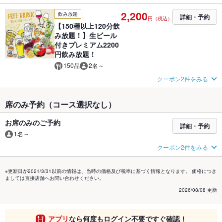
2,200
飲み放題
詳細・予約
円（税込）
【150種以上120分飲
み放題！】生ビール
付きプレミアム2200
円飲み放題！
150品
2名～
クーポン2件をみる
席のみ予約（コース選択なし）
お席のみのご予約
詳細・予約
1名～
クーポン2件をみる
※更新日が2021/3/31以前の情報は、当時の価格及び税率に基づく情報となります。 価格につき
ましては直接店舗へお問い合わせください。
2026/08/08 更新
アプリ
なら何度もログイン不要ですぐ確認！