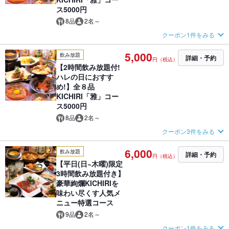
ス5000円
8品
2名～
クーポン1件をみる
5,000
飲み放題
詳細・予約
円（税込）
【2時間飲み放題付!
ハレの日におすす
め!】全８品
KICHIRI「雅」コー
ス5000円
8品
2名～
クーポン3件をみる
6,000
飲み放題
詳細・予約
円（税込）
【平日(日~木曜)限定
3時間飲み放題付き】
豪華絢爛KICHIRIを
味わい尽くす人気メ
ニュー特選コース
9品
2名～
クーポン1件をみる