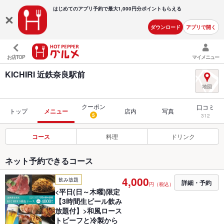
はじめてのアプリ予約で最大
1,000円分ポイントもらえる
ダウンロード
アプリで開く
お店TOP
マイメニュー
KICHIRI 近鉄奈良駅前
クーポン
口コミ
トップ
メニュー
店内
写真
5
312
コース
料理
ドリンク
ネット予約できるコース
4,000
飲み放題
詳細・予約
円（税込）
<平日(日～木曜)限定
【3時間生ビール飲み
放題付】>和風ロース
トビーフと冷製から