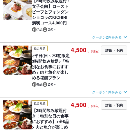
【2時間飲み放題付！
女子会向】ロースト
ビーフとフォンダン
ショコラのKICHIRI
満喫コース4,000円
7品
2名～
クーポン2件をみる
4,500
飲み放題
詳細・予約
円（税込）
<平日(日～木曜)限定
3時間飲み放題>「特
別なお食事におすす
め」肉と魚介が楽し
める堪能プラン
8品
2名～
クーポン1件をみる
4,500
飲み放題
詳細・予約
円（税込）
【2時間飲み放題付
き！特別な日の食事
におすすめ】<全8品
> 肉と魚介が楽しめ