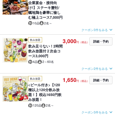
企業宴会・接待向
け!】ステーキ蟹牡/
蠣地鶏を豪華に愉し
む極上コース7,000円
10品
2名～
クーポン3件をみる
3,000
飲み放題
詳細・予約
円（税込）
飲み足りない！2時間
飲み放題付２次会コ
ース3,000円
4品
2～60名
クーポン2件をみる
1,650
飲み放題
詳細・予約
円（税込）
<ビール付き>【120
種以上120分飲み放
題！】税込1650円飲
み放題！
120品
2名～
クーポン3件をみる