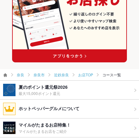
奈良市 × ダイニングバー・バル
奈良 × 創作
近鉄奈良のグルメランキング
奈良市 × 洋・和洋・各国料理・その他
奈良 × ダイニングバー・バル
近鉄奈良の居酒屋ランキング
近鉄奈良駅 × ダイニングバー・バル
奈良 × 洋・和洋・各国料理・その他
近鉄奈良駅 × 洋・和洋・各国料理・その他
奈良
奈良市
近鉄奈良
お店TOP
コース一覧
夏のポイント還元祭2026
最大15,000ポイント還元
ホットペッパーグルメについて
マイルがたまるお店特集！
マイルがたまるお店をご紹介