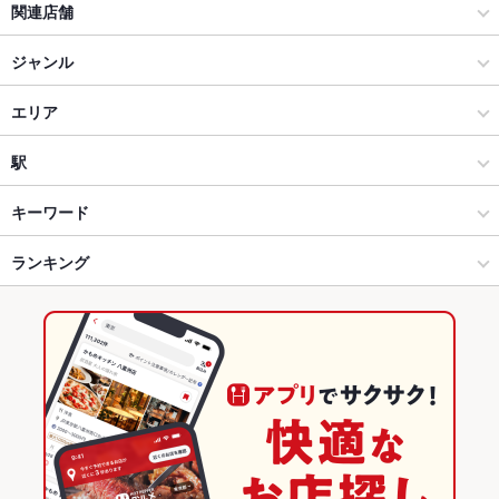
関連店舗
キチリ
ジャンル
KICHIRI 大和八木
居酒屋
エリア
ajito 大和八木
創作
近鉄奈良
駅
KICHIRI 茶屋町阪急駅前
奈良市 × 居酒屋
近鉄奈良 × 居酒屋
近鉄奈良駅
キーワード
KICHIRI 天王寺
奈良市 × 創作
近鉄奈良 × 創作
新大宮駅
ランキング
からあげ
ウニ料理
エビ料理
カキ料理・オイスター
カニ料理
ローストビーフ
フライドポテト
豆腐料理
うどん
そば
地鶏
近鉄奈良駅 × 居酒屋
近鉄奈良 × ダイニングバー・バル
奈良駅
奈良のグルメランキング
ステーキ
トリュフ
ラクレット
パスタ
ピザ
マルゲリータ
近鉄奈良駅 × 創作
近鉄奈良 × 洋・和洋・各国料理・その他
奈良の居酒屋ランキング
バーベキュー
ケーキ
パフェ
デザート
アヒージョ
生ハム
ダイニングバー・バル
奈良
奈良市のグルメランキング
チーズケーキ
洋・和洋・各国料理・その他
奈良 × 居酒屋
奈良市の居酒屋ランキング