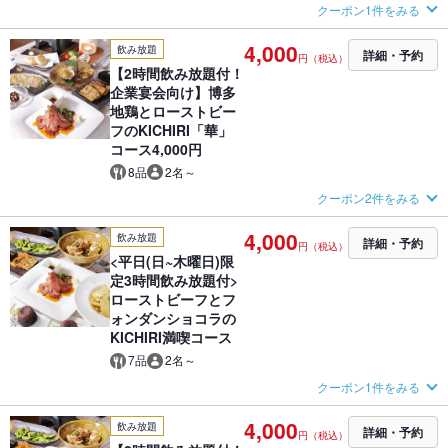
クーポン1件をみる
4,000
飲み放題
詳細・予約
円（税込）
【2時間飲み放題付！
企業宴会向け】博多
地鶏とローストビー
フのKICHIRI「華」
コース4,000円
8品
2名～
クーポン2件をみる
4,000
飲み放題
詳細・予約
円（税込）
<平日(日~木曜日)限
定3時間飲み放題付>
ローストビーフとフ
ォンダンショコラの
KICHIRI満喫コース
7品
2名～
クーポン1件をみる
4,000
飲み放題
詳細・予約
円（税込）