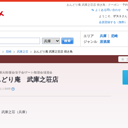
おんどり庵 武庫之荘店 焼き鳥 - クーポン・
よくある問い合わせ
ようこそ、
さん
ゲスト
会員登録する（無料）
エリア
兵庫
尼崎
ジャンル
居酒屋
庫
尼崎
武庫之荘
おんどり庵 武庫之荘店 焼き鳥
炭火焼/宴会/女子会/デート/歓迎会/送迎会
んどり庵 武庫之荘店
コミ88件
武庫之荘
（
兵庫
）