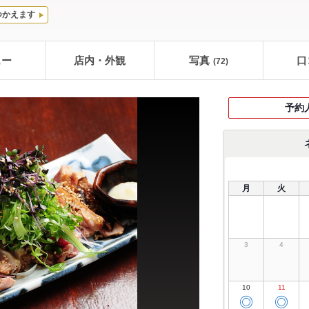
つかえます
ュー
店内・外観
写真
口
(72)
予約
月
火
3
4
10
11
◎
◎