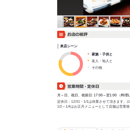
来店シーン
家族・子供と
友人・知人と
その他
月～日、祝日、祝前日: 17:00～翌1:00 （料理L.O.
定休日：
12/31・1/1は休業させて頂きます。(
1/2～1/4はお正月メニューとして店舗は営業