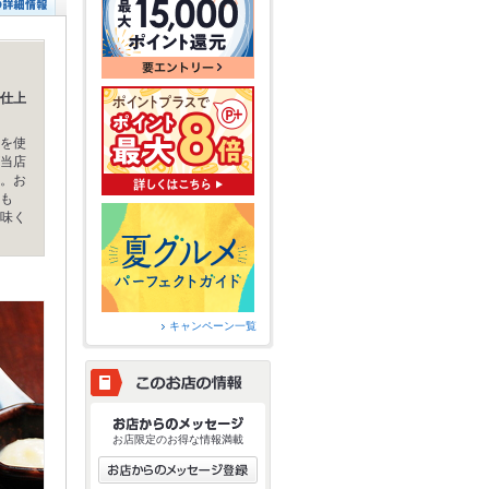
仕上
を使
当店
。お
も
味く
キャンペーン一覧
お店限定のお得な情報満載