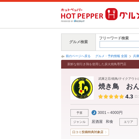
フリーワード検索
グルメ検索
前のページへ戻る
グルメ・予約情報 全国
兵
新鮮な朝引き鶏を使用した炭火焼鳥専門店
武庫之荘/焼鳥/テイクアウト/
焼き鳥 お
4.3
口
3001～4000円
予算
居酒屋
和食
ジャンル
エリア
口コミ投稿特典対象店