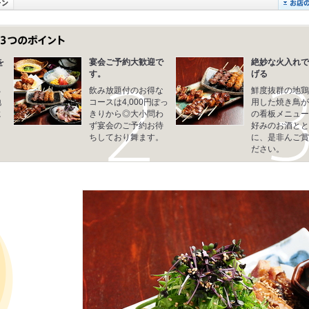
を
宴会ご予約大歓迎で
絶妙な火入れで
す。
げる
ろ
飲み放題付のお得な
鮮度抜群の地鶏
地
コースは4,000円ぽっ
用した焼き鳥が
に
きりから◎大小問わ
の看板メニュー
ず宴会のご予約お待
好みのお酒とと
く
ちしており舞ます。
に、是非んご賞
ださい。