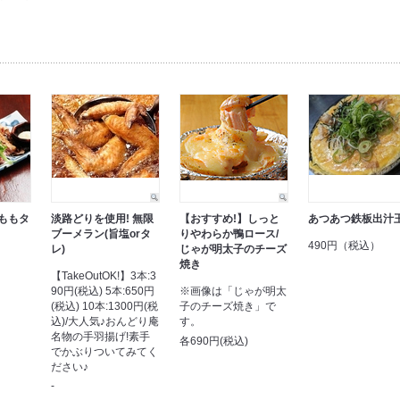
ももタ
淡路どりを使用! 無限
【おすすめ!】しっと
あつあつ鉄板出汁
ブーメラン(旨塩orタ
りやわらか鴨ロース/
490円（税込）
レ)
じゃが明太子のチーズ
焼き
【TakeOutOK!】3本:3
90円(税込) 5本:650円
※画像は「じゃが明太
(税込) 10本:1300円(税
子のチーズ焼き」で
込)/大人気♪おんどり庵
す。
名物の手羽揚げ!素手
各690円(税込)
でかぶりついてみてく
ださい♪
-