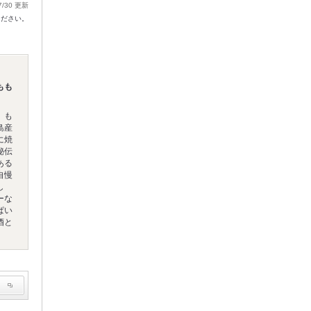
7/30 更新
ください。
もも
】も
島産
に焼
秘伝
ある
自慢
し
ーな
ぱい
酒と