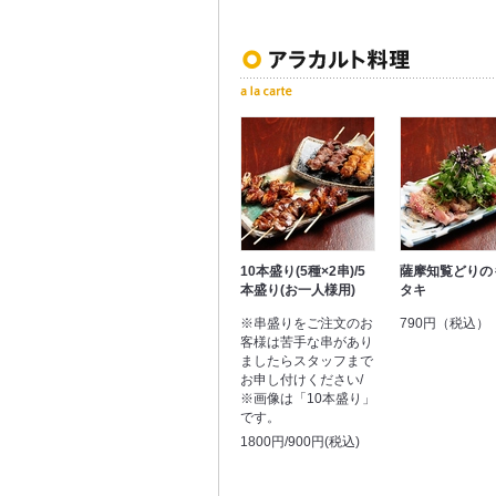
10本盛り(5種×2串)/5
薩摩知覧どりの
本盛り(お一人様用)
タキ
※串盛りをご注文のお
790円（税込）
客様は苦手な串があり
ましたらスタッフまで
お申し付けください/
※画像は「10本盛り」
です。
1800円/900円(税込)