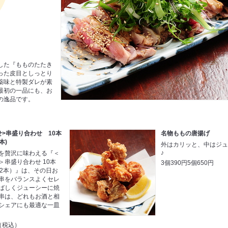
した『もものたたき
った皮目としっとり
薬味と特製ダレが素
最初の一品にも、お
の逸品です。
せ>串盛り合わせ 10本
名物ももの唐揚げ
本)
外はカリッと、中はジ
♪
を贅沢に味わえる『＜
＞串盛り合わせ 10本
3個390円5個650円
×2本）』は、その日お
串をバランスよくセレ
ばしくジューシーに焼
串は、どれもお酒と相
シェアにも最適な一皿
円（税込）