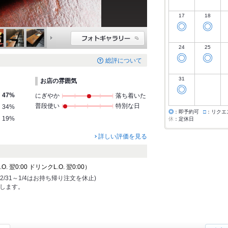
17
18
◎
◎
24
25
◎
◎
総評について
31
お店の雰囲気
◎
47%
にぎやか
落ち着いた
普段使い
特別な日
34%
◎
：即予約可
□
：リクエ
19%
休
：定休日
詳しい評価を見る
 翌0:00 ドリンクL.O. 翌0:00）
12/31～1/4はお持ち帰り注文を休止)
致します。