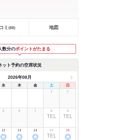
コミ
地図
(
88
)
人数分の
ポイントがたまる
ネット予約の空席状況
2026年08月
水
木
金
土
日
1
2
5
6
7
8
9
TEL
TEL
12
13
14
15
16
TEL
◎
◎
◎
◎