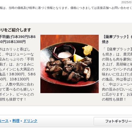
2025/0
以前の情報は、当時の価格及び税率に基づく情報となります。価格につきましては直接店舗へお問い合わせ
手羽揚げ3本390円5本6
【薩摩ブラック】
50円10本1300円
焼き
外はカリッと香ばし
「【薩摩ブラック
く、中はジューシーな
も焼き」は、鹿児
旨みたっぷりの「手羽
の鶏もも肉を豪快
揚げ」は、おつまみに
き上げ、黒胡椒と
もメインにも大満足の
のタレでパンチの
逸品！3本390円、5本6
味わいに仕上げた
50円、10本1300円
の逸品。外は香ば
と、人数や気分に合わ
く、中はジューシ
せて選べるのも嬉しい
肉の旨みが口いっ
ポイント。ビールとの
に広がります。お
相性も抜群です！
の相性も抜群！
コース
料理
ドリンク