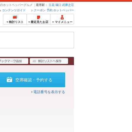
予約のホットペッパーグルメ
最寄駅：
立花
塚口
武庫之荘
コンテンツガイド
クーポン 予約 ホットペッパー
検討リスト
最近見たお店
マイメニュー
空席確認・予約する
電話番号を表示する