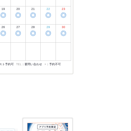
19
20
21
22
23
◎
◎
◎
◎
◎
26
27
28
29
30
◎
◎
◎
◎
◎
スト予約可
TEL
：要問い合わせ
×
：予約不可