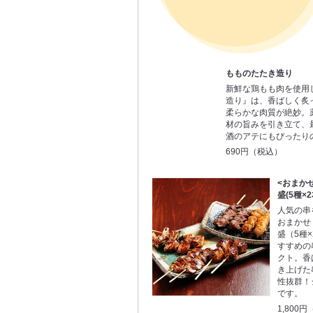
もものたたき造り
新鮮な鶏もも肉を使用
造り』は、香ばしく炙
柔らかな肉質が絶妙。
材の旨みを引き立て、
酒のアテにもぴったり
690円（税込）
<おまか
盛(5種×2
人気の串
おまかせ
盛（5種
すすめの
クト。香
き上げた
性抜群！
です。
1,800