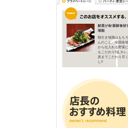
鮮度が命!新鮮食材
堪能
朝引き地鶏はもち
んのこと、全国各
から仕入れる野菜
もこだわり!塩,タレ,
炭までこだわり尽
し!!